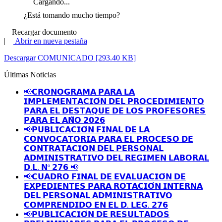
Cargando...
¿Está tomando mucho tiempo?
Recargar documento
|
Abrir en nueva pestaña
Descargar COMUNICADO [293.40 KB]
Últimas Noticias
📢𝗖𝗥𝗢𝗡𝗢𝗚𝗥𝗔𝗠𝗔 𝗣𝗔𝗥𝗔 𝗟𝗔
𝗜𝗠𝗣𝗟𝗘𝗠𝗘𝗡𝗧𝗔𝗖𝗜𝗢́𝗡 𝗗𝗘𝗟 𝗣𝗥𝗢𝗖𝗘𝗗𝗜𝗠𝗜𝗘𝗡𝗧𝗢
𝗣𝗔𝗥𝗔 𝗘𝗟 𝗗𝗘𝗦𝗧𝗔𝗤𝗨𝗘 𝗗𝗘 𝗟𝗢𝗦 𝗣𝗥𝗢𝗙𝗘𝗦𝗢𝗥𝗘𝗦
𝗣𝗔𝗥𝗔 𝗘𝗟 𝗔𝗡̃𝗢 𝟮𝟬𝟮𝟲
📢𝗣𝗨𝗕𝗟𝗜𝗖𝗔𝗖𝗜𝗢́𝗡 𝗙𝗜𝗡𝗔𝗟 𝗗𝗘 𝗟𝗔
𝗖𝗢𝗡𝗩𝗢𝗖𝗔𝗧𝗢𝗥𝗜𝗔 𝗣𝗔𝗥𝗔 𝗘𝗟 𝗣𝗥𝗢𝗖𝗘𝗦𝗢 𝗗𝗘
𝗖𝗢𝗡𝗧𝗥𝗔𝗧𝗔𝗖𝗜𝗢𝗡 𝗗𝗘𝗟 𝗣𝗘𝗥𝗦𝗢𝗡𝗔𝗟
𝗔𝗗𝗠𝗜𝗡𝗜𝗦𝗧𝗥𝗔𝗧𝗜𝗩𝗢 𝗗𝗘𝗟 𝗥𝗘𝗚𝗜𝗠𝗘𝗡 𝗟𝗔𝗕𝗢𝗥𝗔𝗟
𝗗.𝗟. 𝗡º 𝟮𝟳𝟲 📢
📢𝗖𝗨𝗔𝗗𝗥𝗢 𝗙𝗜𝗡𝗔𝗟 𝗗𝗘 𝗘𝗩𝗔𝗟𝗨𝗔𝗖𝗜𝗢́𝗡 𝗗𝗘
𝗘𝗫𝗣𝗘𝗗𝗜𝗘𝗡𝗧𝗘𝗦 𝗣𝗔𝗥𝗔 𝗥𝗢𝗧𝗔𝗖𝗜𝗢́𝗡 𝗜𝗡𝗧𝗘𝗥𝗡𝗔
𝗗𝗘𝗟 𝗣𝗘𝗥𝗦𝗢𝗡𝗔𝗟 𝗔𝗗𝗠𝗜𝗡𝗜𝗦𝗧𝗥𝗔𝗧𝗜𝗩𝗢
𝗖𝗢𝗠𝗣𝗥𝗘𝗡𝗗𝗜𝗗𝗢 𝗘𝗡 𝗘𝗟 𝗗. 𝗟𝗘𝗚. 𝟮𝟳𝟲
📢𝗣𝗨𝗕𝗟𝗜𝗖𝗔𝗖𝗜𝗢́𝗡 𝗗𝗘 𝗥𝗘𝗦𝗨𝗟𝗧𝗔𝗗𝗢𝗦