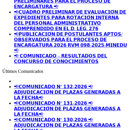
𝗣𝗥𝗘𝗟𝗜𝗠𝗜𝗡𝗔𝗥𝗘𝗦 𝗣𝗔𝗥𝗔 𝗘𝗟 𝗣𝗥𝗢𝗖𝗘𝗦𝗢 𝗗𝗘
𝗘𝗡𝗖𝗔𝗥𝗚𝗔𝗧𝗨𝗥𝗔 📢
📢𝗖𝗨𝗔𝗗𝗥𝗢 𝗣𝗥𝗘𝗟𝗜𝗠𝗜𝗡𝗔𝗥 𝗗𝗘 𝗘𝗩𝗔𝗟𝗨𝗔𝗖𝗜𝗢́𝗡 𝗗𝗘
𝗘𝗫𝗣𝗘𝗗𝗜𝗘𝗡𝗧𝗘𝗦 𝗣𝗔𝗥𝗔 𝗥𝗢𝗧𝗔𝗖𝗜𝗢́𝗡 𝗜𝗡𝗧𝗘𝗥𝗡𝗔
𝗗𝗘𝗟 𝗣𝗘𝗥𝗦𝗢𝗡𝗔𝗟 𝗔𝗗𝗠𝗜𝗡𝗜𝗦𝗧𝗥𝗔𝗧𝗜𝗩𝗢
𝗖𝗢𝗠𝗣𝗥𝗘𝗡𝗗𝗜𝗗𝗢 𝗘𝗡 𝗘𝗟 𝗗. 𝗟𝗘𝗚. 𝟮𝟳𝟲
📢𝗣𝗨𝗕𝗟𝗜𝗖𝗔𝗖𝗜𝗢́𝗡 𝗗𝗘 𝗣𝗢𝗦𝗧𝗨𝗟𝗔𝗡𝗧𝗘𝗦 𝗔𝗣𝗧𝗢𝗦/
𝗢𝗕𝗦𝗘𝗥𝗩𝗔𝗗𝗢𝗦 𝗣𝗔𝗥𝗔 𝗘𝗟 𝗣𝗥𝗢𝗖𝗘𝗦𝗢 𝗗𝗘
𝗘𝗡𝗖𝗔𝗥𝗚𝗔𝗧𝗨𝗥𝗔 𝟮𝟬𝟮𝟲 𝗥𝗩𝗠 𝟬𝟵𝟴-𝟮𝟬𝟮𝟱-𝗠𝗜𝗡𝗘𝗗𝗨
📢
📢 𝗖𝗢𝗠𝗨𝗡𝗜𝗖𝗔𝗗𝗢 – 𝗥𝗘𝗦𝗨𝗟𝗧𝗔𝗗𝗢𝗦 𝗗𝗘𝗟
𝗖𝗢𝗡𝗖𝗨𝗥𝗦𝗢 𝗗𝗘 𝗖𝗢𝗡𝗢𝗖𝗜𝗠𝗜𝗘𝗡𝗧𝗢𝗦
Últimos Comunicados
📢𝗖𝗢𝗠𝗨𝗡𝗜𝗖𝗔𝗗𝗢 𝗡° 𝟭𝟯𝟮-𝟮𝟬𝟮𝟲 📢
𝗔𝗗𝗝𝗨𝗗𝗜𝗖𝗔𝗖𝗜𝗢́𝗡 𝗗𝗘 𝗣𝗟𝗔𝗭𝗔𝗦 𝗚𝗘𝗡𝗘𝗥𝗔𝗗𝗔𝗦 𝗔
𝗟𝗔 𝗙𝗘𝗖𝗛𝗔📢
📢𝗖𝗢𝗠𝗨𝗡𝗜𝗖𝗔𝗗𝗢 𝗡° 𝟭𝟯𝟭-𝟮𝟬𝟮𝟲 📢
𝗔𝗗𝗝𝗨𝗗𝗜𝗖𝗔𝗖𝗜𝗢́𝗡 𝗗𝗘 𝗣𝗟𝗔𝗭𝗔𝗦 𝗚𝗘𝗡𝗘𝗥𝗔𝗗𝗔𝗦 𝗔
𝗟𝗔 𝗙𝗘𝗖𝗛𝗔📢
📢𝗖𝗢𝗠𝗨𝗡𝗜𝗖𝗔𝗗𝗢 𝗡° 𝟭𝟯𝟬-𝟮𝟬𝟮𝟲 📢
𝗔𝗗𝗝𝗨𝗗𝗜𝗖𝗔𝗖𝗜𝗢́𝗡 𝗗𝗘 𝗣𝗟𝗔𝗭𝗔𝗦 𝗚𝗘𝗡𝗘𝗥𝗔𝗗𝗔𝗦 𝗔