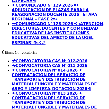
𝗟𝗔 𝗙𝗘𝗖𝗛𝗔📢
📢𝗖𝗢𝗠𝗨𝗡𝗜𝗖𝗔𝗗𝗢 𝗡° 𝟭𝟮𝟵-𝟮𝟬𝟮𝟲 📢
𝗔𝗗𝗝𝗨𝗗𝗜𝗖𝗔𝗖𝗜𝗢́𝗡 𝗗𝗘 𝗣𝗟𝗔𝗭𝗔𝗦 𝗣𝗔𝗥𝗔 𝗟𝗔
𝗥𝗘𝗔𝗦𝗜𝗚𝗡𝗔𝗖𝗜𝗢́𝗡 𝗗𝗢𝗖𝗘𝗡𝗧𝗘 𝟮𝟬𝟮𝟲 – 𝗘𝗧𝗔𝗣𝗔
𝗥𝗘𝗚𝗜𝗢𝗡𝗔𝗟 – 𝗙𝗔𝗦𝗘 𝟮📢
📢𝗖𝗢𝗠𝗨𝗡𝗜𝗖𝗔𝗗𝗢 𝗡° 𝟭𝟮𝟴-𝟮𝟬𝟮𝟲 📢 ¡𝗔𝗧𝗘𝗡𝗖𝗜𝗢́𝗡,
𝗗𝗜𝗥𝗘𝗖𝗧𝗢𝗥𝗘𝗦, 𝗗𝗢𝗖𝗘𝗡𝗧𝗘𝗦 𝗬 𝗖𝗢𝗠𝗨𝗡𝗜𝗗𝗔𝗗
𝗘𝗗𝗨𝗖𝗔𝗧𝗜𝗩𝗔 𝗗𝗘 𝗟𝗔𝗦 𝗜𝗡𝗦𝗧𝗜𝗧𝗨𝗖𝗜𝗢𝗡𝗘𝗦
𝗘𝗗𝗨𝗖𝗔𝗧𝗜𝗩𝗔𝗦 𝗗𝗘𝗟 𝗔́𝗠𝗕𝗜𝗧𝗢 𝗗𝗘 𝗟𝗔 𝗨𝗚𝗘𝗟
𝗘𝗦𝗣𝗜𝗡𝗔𝗥! 🎭🎶🎨
Últimas Convocatorias
📢𝗖𝗢𝗡𝗩𝗢𝗖𝗔𝗧𝗢𝗥𝗜𝗔 𝗖𝗔𝗦 𝗡° 𝟬𝟭𝟮-𝟮𝟬𝟮𝟲
📢𝗖𝗢𝗡𝗩𝗢𝗖𝗔𝗧𝗢𝗥𝗜𝗔 𝗖𝗔𝗦 𝗡° 𝟬𝟭𝟭-𝟮𝟬𝟮𝟲
📢𝗖𝗢𝗡𝗩𝗢𝗖𝗔𝗧𝗢𝗥𝗜𝗔 𝗡° 𝟬𝟭𝟰-𝟮𝟬𝟮𝟲 📢
𝗖𝗢𝗡𝗧𝗥𝗔𝗧𝗔𝗖𝗜𝗢́𝗡 𝗗𝗘𝗟 𝗦𝗘𝗥𝗩𝗜𝗖𝗜𝗢 𝗗𝗘
𝗧𝗥𝗔𝗡𝗦𝗣𝗢𝗥𝗧𝗘 𝗬 𝗗𝗜𝗦𝗧𝗥𝗜𝗕𝗨𝗖𝗜𝗢𝗡 𝗗𝗘
𝗠𝗔𝗧𝗘𝗥𝗜𝗔𝗟 𝗙𝗨𝗡𝗚𝗜𝗕𝗟𝗘 𝗬 𝗠𝗔𝗧𝗘𝗥𝗜𝗔𝗟𝗘𝗦 𝗗𝗘
𝗔𝗦𝗘𝗢 𝗬 𝗟𝗜𝗠𝗣𝗜𝗘𝗭𝗔, 𝗗𝗢𝗧𝗔𝗖𝗜𝗢́𝗡 𝟮𝟬𝟮𝟲📢
📢𝗖𝗢𝗡𝗩𝗢𝗖𝗔𝗧𝗢𝗥𝗜𝗔 𝗡° 𝟬𝟭𝟯-𝟮𝟬𝟮𝟲 📢
𝗖𝗢𝗡𝗧𝗥𝗔𝗧𝗔𝗖𝗜𝗢́𝗡 𝗗𝗘𝗟 𝗦𝗘𝗥𝗩𝗜𝗖𝗜𝗢 𝗗𝗘
𝗧𝗥𝗔𝗡𝗦𝗣𝗢𝗥𝗧𝗘 𝗬 𝗗𝗜𝗦𝗧𝗥𝗜𝗕𝗨𝗖𝗜𝗢𝗡 𝗗𝗘
𝗠𝗔𝗧𝗘𝗥𝗜𝗔𝗟 𝗙𝗨𝗡𝗚𝗜𝗕𝗟𝗘 𝗬 𝗠𝗔𝗧𝗘𝗥𝗜𝗔𝗟𝗘𝗦 𝗗𝗘