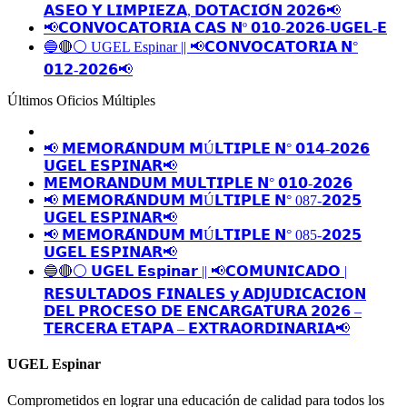
𝗔𝗦𝗘𝗢 𝗬 𝗟𝗜𝗠𝗣𝗜𝗘𝗭𝗔, 𝗗𝗢𝗧𝗔𝗖𝗜𝗢́𝗡 𝟮𝟬𝟮𝟲📢
📢𝗖𝗢𝗡𝗩𝗢𝗖𝗔𝗧𝗢𝗥𝗜𝗔 𝗖𝗔𝗦 𝗡º 𝟬𝟭𝟬-𝟮𝟬𝟮𝟲-𝗨𝗚𝗘𝗟-𝗘
🔵🔴⚪️ UGEL Espinar || 📢𝗖𝗢𝗡𝗩𝗢𝗖𝗔𝗧𝗢𝗥𝗜𝗔 𝗡°
𝟬𝟭𝟮-𝟮𝟬𝟮𝟲📢
Últimos Oficios Múltiples
📢 𝗠𝗘𝗠𝗢𝗥𝗔́𝗡𝗗𝗨𝗠 𝗠Ú𝗟𝗧𝗜𝗣𝗟𝗘 𝗡° 𝟬𝟭𝟰-𝟮𝟬𝟮𝟲
𝗨𝗚𝗘𝗟 𝗘𝗦𝗣𝗜𝗡𝗔𝗥📢
𝗠𝗘𝗠𝗢𝗥𝗔𝗡𝗗𝗨𝗠 𝗠𝗨𝗟𝗧𝗜𝗣𝗟𝗘 𝗡° 𝟬𝟭𝟬-𝟮𝟬𝟮𝟲
📢 𝗠𝗘𝗠𝗢𝗥𝗔́𝗡𝗗𝗨𝗠 𝗠Ú𝗟𝗧𝗜𝗣𝗟𝗘 𝗡° 087-𝟮𝟬𝟮𝟱
𝗨𝗚𝗘𝗟 𝗘𝗦𝗣𝗜𝗡𝗔𝗥📢
📢 𝗠𝗘𝗠𝗢𝗥𝗔́𝗡𝗗𝗨𝗠 𝗠Ú𝗟𝗧𝗜𝗣𝗟𝗘 𝗡° 085-𝟮𝟬𝟮𝟱
𝗨𝗚𝗘𝗟 𝗘𝗦𝗣𝗜𝗡𝗔𝗥📢
🔵🔴⚪️ 𝗨𝗚𝗘𝗟 𝗘𝘀𝗽𝗶𝗻𝗮𝗿 || 📢𝗖𝗢𝗠𝗨𝗡𝗜𝗖𝗔𝗗𝗢 |
𝗥𝗘𝗦𝗨𝗟𝗧𝗔𝗗𝗢𝗦 𝗙𝗜𝗡𝗔𝗟𝗘𝗦 𝘆 𝗔𝗗𝗝𝗨𝗗𝗜𝗖𝗔𝗖𝗜𝗢𝗡
𝗗𝗘𝗟 𝗣𝗥𝗢𝗖𝗘𝗦𝗢 𝗗𝗘 𝗘𝗡𝗖𝗔𝗥𝗚𝗔𝗧𝗨𝗥𝗔 𝟮𝟬𝟮𝟲 –
𝗧𝗘𝗥𝗖𝗘𝗥𝗔 𝗘𝗧𝗔𝗣𝗔 – 𝗘𝗫𝗧𝗥𝗔𝗢𝗥𝗗𝗜𝗡𝗔𝗥𝗜𝗔📢
UGEL Espinar
Comprometidos en lograr una educación de calidad para todos los