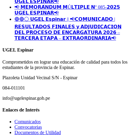
𝗨𝗚𝗘𝗟 𝗘𝗦𝗣𝗜𝗡𝗔𝗥📢
📢 𝗠𝗘𝗠𝗢𝗥𝗔́𝗡𝗗𝗨𝗠 𝗠Ú𝗟𝗧𝗜𝗣𝗟𝗘 𝗡° 085-𝟮𝟬𝟮𝟱
𝗨𝗚𝗘𝗟 𝗘𝗦𝗣𝗜𝗡𝗔𝗥📢
🔵🔴⚪️ 𝗨𝗚𝗘𝗟 𝗘𝘀𝗽𝗶𝗻𝗮𝗿 || 📢𝗖𝗢𝗠𝗨𝗡𝗜𝗖𝗔𝗗𝗢 |
𝗥𝗘𝗦𝗨𝗟𝗧𝗔𝗗𝗢𝗦 𝗙𝗜𝗡𝗔𝗟𝗘𝗦 𝘆 𝗔𝗗𝗝𝗨𝗗𝗜𝗖𝗔𝗖𝗜𝗢𝗡
𝗗𝗘𝗟 𝗣𝗥𝗢𝗖𝗘𝗦𝗢 𝗗𝗘 𝗘𝗡𝗖𝗔𝗥𝗚𝗔𝗧𝗨𝗥𝗔 𝟮𝟬𝟮𝟲 –
𝗧𝗘𝗥𝗖𝗘𝗥𝗔 𝗘𝗧𝗔𝗣𝗔 – 𝗘𝗫𝗧𝗥𝗔𝗢𝗥𝗗𝗜𝗡𝗔𝗥𝗜𝗔📢
UGEL Espinar
Comprometidos en lograr una educación de calidad para todos los
estudiantes de la provincia de Espinar.
Plazoleta Unidad Vecinal S/N - Espinar
084-011101
info@ugelespinar.gob.pe
Enlaces de Interés
Comunicados
Convocatorias
Documentos de Utilidad