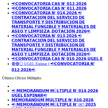
📢𝗖𝗢𝗡𝗩𝗢𝗖𝗔𝗧𝗢𝗥𝗜𝗔 𝗖𝗔𝗦 𝗡° 𝟬𝟭𝟮-𝟮𝟬𝟮𝟲
📢𝗖𝗢𝗡𝗩𝗢𝗖𝗔𝗧𝗢𝗥𝗜𝗔 𝗖𝗔𝗦 𝗡° 𝟬𝟭𝟭-𝟮𝟬𝟮𝟲
📢𝗖𝗢𝗡𝗩𝗢𝗖𝗔𝗧𝗢𝗥𝗜𝗔 𝗡° 𝟬𝟭𝟰-𝟮𝟬𝟮𝟲 📢
𝗖𝗢𝗡𝗧𝗥𝗔𝗧𝗔𝗖𝗜𝗢́𝗡 𝗗𝗘𝗟 𝗦𝗘𝗥𝗩𝗜𝗖𝗜𝗢 𝗗𝗘
𝗧𝗥𝗔𝗡𝗦𝗣𝗢𝗥𝗧𝗘 𝗬 𝗗𝗜𝗦𝗧𝗥𝗜𝗕𝗨𝗖𝗜𝗢𝗡 𝗗𝗘
𝗠𝗔𝗧𝗘𝗥𝗜𝗔𝗟 𝗙𝗨𝗡𝗚𝗜𝗕𝗟𝗘 𝗬 𝗠𝗔𝗧𝗘𝗥𝗜𝗔𝗟𝗘𝗦 𝗗𝗘
𝗔𝗦𝗘𝗢 𝗬 𝗟𝗜𝗠𝗣𝗜𝗘𝗭𝗔, 𝗗𝗢𝗧𝗔𝗖𝗜𝗢́𝗡 𝟮𝟬𝟮𝟲📢
📢𝗖𝗢𝗡𝗩𝗢𝗖𝗔𝗧𝗢𝗥𝗜𝗔 𝗡° 𝟬𝟭𝟯-𝟮𝟬𝟮𝟲 📢
𝗖𝗢𝗡𝗧𝗥𝗔𝗧𝗔𝗖𝗜𝗢́𝗡 𝗗𝗘𝗟 𝗦𝗘𝗥𝗩𝗜𝗖𝗜𝗢 𝗗𝗘
𝗧𝗥𝗔𝗡𝗦𝗣𝗢𝗥𝗧𝗘 𝗬 𝗗𝗜𝗦𝗧𝗥𝗜𝗕𝗨𝗖𝗜𝗢𝗡 𝗗𝗘
𝗠𝗔𝗧𝗘𝗥𝗜𝗔𝗟 𝗙𝗨𝗡𝗚𝗜𝗕𝗟𝗘 𝗬 𝗠𝗔𝗧𝗘𝗥𝗜𝗔𝗟𝗘𝗦 𝗗𝗘
𝗔𝗦𝗘𝗢 𝗬 𝗟𝗜𝗠𝗣𝗜𝗘𝗭𝗔, 𝗗𝗢𝗧𝗔𝗖𝗜𝗢́𝗡 𝟮𝟬𝟮𝟲📢
📢𝗖𝗢𝗡𝗩𝗢𝗖𝗔𝗧𝗢𝗥𝗜𝗔 𝗖𝗔𝗦 𝗡º 𝟬𝟭𝟬-𝟮𝟬𝟮𝟲-𝗨𝗚𝗘𝗟-𝗘
🔵🔴⚪️ UGEL Espinar || 📢𝗖𝗢𝗡𝗩𝗢𝗖𝗔𝗧𝗢𝗥𝗜𝗔 𝗡°
𝟬𝟭𝟮-𝟮𝟬𝟮𝟲📢
Últimos Oficios Múltiples
📢 𝗠𝗘𝗠𝗢𝗥𝗔́𝗡𝗗𝗨𝗠 𝗠Ú𝗟𝗧𝗜𝗣𝗟𝗘 𝗡° 𝟬𝟭𝟰-𝟮𝟬𝟮𝟲
𝗨𝗚𝗘𝗟 𝗘𝗦𝗣𝗜𝗡𝗔𝗥📢
𝗠𝗘𝗠𝗢𝗥𝗔𝗡𝗗𝗨𝗠 𝗠𝗨𝗟𝗧𝗜𝗣𝗟𝗘 𝗡° 𝟬𝟭𝟬-𝟮𝟬𝟮𝟲
📢 𝗠𝗘𝗠𝗢𝗥𝗔́𝗡𝗗𝗨𝗠 𝗠Ú𝗟𝗧𝗜𝗣𝗟𝗘 𝗡° 087-𝟮𝟬𝟮𝟱