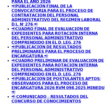
𝗣𝗔𝗥𝗔 𝗘𝗟 𝗔𝗡̃𝗢 𝟮𝟬𝟮𝟲
📢𝗣𝗨𝗕𝗟𝗜𝗖𝗔𝗖𝗜𝗢́𝗡 𝗙𝗜𝗡𝗔𝗟 𝗗𝗘 𝗟𝗔
𝗖𝗢𝗡𝗩𝗢𝗖𝗔𝗧𝗢𝗥𝗜𝗔 𝗣𝗔𝗥𝗔 𝗘𝗟 𝗣𝗥𝗢𝗖𝗘𝗦𝗢 𝗗𝗘
𝗖𝗢𝗡𝗧𝗥𝗔𝗧𝗔𝗖𝗜𝗢𝗡 𝗗𝗘𝗟 𝗣𝗘𝗥𝗦𝗢𝗡𝗔𝗟
𝗔𝗗𝗠𝗜𝗡𝗜𝗦𝗧𝗥𝗔𝗧𝗜𝗩𝗢 𝗗𝗘𝗟 𝗥𝗘𝗚𝗜𝗠𝗘𝗡 𝗟𝗔𝗕𝗢𝗥𝗔𝗟
𝗗.𝗟. 𝗡º 𝟮𝟳𝟲 📢
📢𝗖𝗨𝗔𝗗𝗥𝗢 𝗙𝗜𝗡𝗔𝗟 𝗗𝗘 𝗘𝗩𝗔𝗟𝗨𝗔𝗖𝗜𝗢́𝗡 𝗗𝗘
𝗘𝗫𝗣𝗘𝗗𝗜𝗘𝗡𝗧𝗘𝗦 𝗣𝗔𝗥𝗔 𝗥𝗢𝗧𝗔𝗖𝗜𝗢́𝗡 𝗜𝗡𝗧𝗘𝗥𝗡𝗔
𝗗𝗘𝗟 𝗣𝗘𝗥𝗦𝗢𝗡𝗔𝗟 𝗔𝗗𝗠𝗜𝗡𝗜𝗦𝗧𝗥𝗔𝗧𝗜𝗩𝗢
𝗖𝗢𝗠𝗣𝗥𝗘𝗡𝗗𝗜𝗗𝗢 𝗘𝗡 𝗘𝗟 𝗗. 𝗟𝗘𝗚. 𝟮𝟳𝟲
📢𝗣𝗨𝗕𝗟𝗜𝗖𝗔𝗖𝗜𝗢́𝗡 𝗗𝗘 𝗥𝗘𝗦𝗨𝗟𝗧𝗔𝗗𝗢𝗦
𝗣𝗥𝗘𝗟𝗜𝗠𝗜𝗡𝗔𝗥𝗘𝗦 𝗣𝗔𝗥𝗔 𝗘𝗟 𝗣𝗥𝗢𝗖𝗘𝗦𝗢 𝗗𝗘
𝗘𝗡𝗖𝗔𝗥𝗚𝗔𝗧𝗨𝗥𝗔 📢
📢𝗖𝗨𝗔𝗗𝗥𝗢 𝗣𝗥𝗘𝗟𝗜𝗠𝗜𝗡𝗔𝗥 𝗗𝗘 𝗘𝗩𝗔𝗟𝗨𝗔𝗖𝗜𝗢́𝗡 𝗗𝗘
𝗘𝗫𝗣𝗘𝗗𝗜𝗘𝗡𝗧𝗘𝗦 𝗣𝗔𝗥𝗔 𝗥𝗢𝗧𝗔𝗖𝗜𝗢́𝗡 𝗜𝗡𝗧𝗘𝗥𝗡𝗔
𝗗𝗘𝗟 𝗣𝗘𝗥𝗦𝗢𝗡𝗔𝗟 𝗔𝗗𝗠𝗜𝗡𝗜𝗦𝗧𝗥𝗔𝗧𝗜𝗩𝗢
𝗖𝗢𝗠𝗣𝗥𝗘𝗡𝗗𝗜𝗗𝗢 𝗘𝗡 𝗘𝗟 𝗗. 𝗟𝗘𝗚. 𝟮𝟳𝟲
📢𝗣𝗨𝗕𝗟𝗜𝗖𝗔𝗖𝗜𝗢́𝗡 𝗗𝗘 𝗣𝗢𝗦𝗧𝗨𝗟𝗔𝗡𝗧𝗘𝗦 𝗔𝗣𝗧𝗢𝗦/
𝗢𝗕𝗦𝗘𝗥𝗩𝗔𝗗𝗢𝗦 𝗣𝗔𝗥𝗔 𝗘𝗟 𝗣𝗥𝗢𝗖𝗘𝗦𝗢 𝗗𝗘
𝗘𝗡𝗖𝗔𝗥𝗚𝗔𝗧𝗨𝗥𝗔 𝟮𝟬𝟮𝟲 𝗥𝗩𝗠 𝟬𝟵𝟴-𝟮𝟬𝟮𝟱-𝗠𝗜𝗡𝗘𝗗𝗨
📢
📢 𝗖𝗢𝗠𝗨𝗡𝗜𝗖𝗔𝗗𝗢 – 𝗥𝗘𝗦𝗨𝗟𝗧𝗔𝗗𝗢𝗦 𝗗𝗘𝗟
𝗖𝗢𝗡𝗖𝗨𝗥𝗦𝗢 𝗗𝗘 𝗖𝗢𝗡𝗢𝗖𝗜𝗠𝗜𝗘𝗡𝗧𝗢𝗦