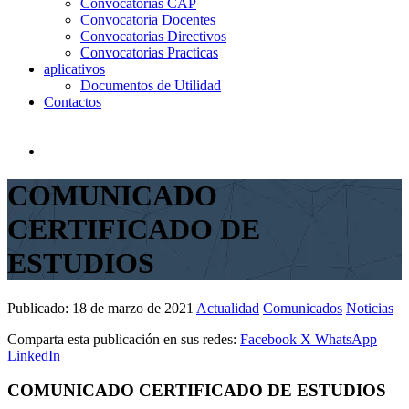
Convocatorias CAP
Convocatoria Docentes
Convocatorias Directivos
Convocatorias Practicas
aplicativos
Documentos de Utilidad
Contactos
COMUNICADO
CERTIFICADO DE
ESTUDIOS
Publicado:
18 de marzo de 2021
Actualidad
Comunicados
Noticias
Comparta esta publicación en sus redes:
Facebook
X
WhatsApp
LinkedIn
COMUNICADO CERTIFICADO DE ESTUDIOS