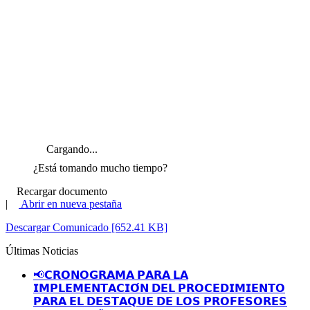
Cargando...
¿Está tomando mucho tiempo?
Recargar documento
|
Abrir en nueva pestaña
Descargar Comunicado [652.41 KB]
Últimas Noticias
📢𝗖𝗥𝗢𝗡𝗢𝗚𝗥𝗔𝗠𝗔 𝗣𝗔𝗥𝗔 𝗟𝗔
𝗜𝗠𝗣𝗟𝗘𝗠𝗘𝗡𝗧𝗔𝗖𝗜𝗢́𝗡 𝗗𝗘𝗟 𝗣𝗥𝗢𝗖𝗘𝗗𝗜𝗠𝗜𝗘𝗡𝗧𝗢
𝗣𝗔𝗥𝗔 𝗘𝗟 𝗗𝗘𝗦𝗧𝗔𝗤𝗨𝗘 𝗗𝗘 𝗟𝗢𝗦 𝗣𝗥𝗢𝗙𝗘𝗦𝗢𝗥𝗘𝗦