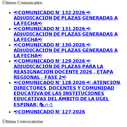
Últimos Comunicados
📢𝗖𝗢𝗠𝗨𝗡𝗜𝗖𝗔𝗗𝗢 𝗡° 𝟭𝟯𝟮-𝟮𝟬𝟮𝟲 📢
𝗔𝗗𝗝𝗨𝗗𝗜𝗖𝗔𝗖𝗜𝗢́𝗡 𝗗𝗘 𝗣𝗟𝗔𝗭𝗔𝗦 𝗚𝗘𝗡𝗘𝗥𝗔𝗗𝗔𝗦 𝗔
𝗟𝗔 𝗙𝗘𝗖𝗛𝗔📢
📢𝗖𝗢𝗠𝗨𝗡𝗜𝗖𝗔𝗗𝗢 𝗡° 𝟭𝟯𝟭-𝟮𝟬𝟮𝟲 📢
𝗔𝗗𝗝𝗨𝗗𝗜𝗖𝗔𝗖𝗜𝗢́𝗡 𝗗𝗘 𝗣𝗟𝗔𝗭𝗔𝗦 𝗚𝗘𝗡𝗘𝗥𝗔𝗗𝗔𝗦 𝗔
𝗟𝗔 𝗙𝗘𝗖𝗛𝗔📢
📢𝗖𝗢𝗠𝗨𝗡𝗜𝗖𝗔𝗗𝗢 𝗡° 𝟭𝟯𝟬-𝟮𝟬𝟮𝟲 📢
𝗔𝗗𝗝𝗨𝗗𝗜𝗖𝗔𝗖𝗜𝗢́𝗡 𝗗𝗘 𝗣𝗟𝗔𝗭𝗔𝗦 𝗚𝗘𝗡𝗘𝗥𝗔𝗗𝗔𝗦 𝗔
𝗟𝗔 𝗙𝗘𝗖𝗛𝗔📢
📢𝗖𝗢𝗠𝗨𝗡𝗜𝗖𝗔𝗗𝗢 𝗡° 𝟭𝟮𝟵-𝟮𝟬𝟮𝟲 📢
𝗔𝗗𝗝𝗨𝗗𝗜𝗖𝗔𝗖𝗜𝗢́𝗡 𝗗𝗘 𝗣𝗟𝗔𝗭𝗔𝗦 𝗣𝗔𝗥𝗔 𝗟𝗔
𝗥𝗘𝗔𝗦𝗜𝗚𝗡𝗔𝗖𝗜𝗢́𝗡 𝗗𝗢𝗖𝗘𝗡𝗧𝗘 𝟮𝟬𝟮𝟲 – 𝗘𝗧𝗔𝗣𝗔
𝗥𝗘𝗚𝗜𝗢𝗡𝗔𝗟 – 𝗙𝗔𝗦𝗘 𝟮📢
📢𝗖𝗢𝗠𝗨𝗡𝗜𝗖𝗔𝗗𝗢 𝗡° 𝟭𝟮𝟴-𝟮𝟬𝟮𝟲 📢 ¡𝗔𝗧𝗘𝗡𝗖𝗜𝗢́𝗡,
𝗗𝗜𝗥𝗘𝗖𝗧𝗢𝗥𝗘𝗦, 𝗗𝗢𝗖𝗘𝗡𝗧𝗘𝗦 𝗬 𝗖𝗢𝗠𝗨𝗡𝗜𝗗𝗔𝗗
𝗘𝗗𝗨𝗖𝗔𝗧𝗜𝗩𝗔 𝗗𝗘 𝗟𝗔𝗦 𝗜𝗡𝗦𝗧𝗜𝗧𝗨𝗖𝗜𝗢𝗡𝗘𝗦
𝗘𝗗𝗨𝗖𝗔𝗧𝗜𝗩𝗔𝗦 𝗗𝗘𝗟 𝗔́𝗠𝗕𝗜𝗧𝗢 𝗗𝗘 𝗟𝗔 𝗨𝗚𝗘𝗟
𝗘𝗦𝗣𝗜𝗡𝗔𝗥! 🎭🎶🎨
📢𝗖𝗢𝗠𝗨𝗡𝗜𝗖𝗔𝗗𝗢 𝗡° 𝟭𝟮𝟳-𝟮𝟬𝟮𝟲
Últimas Convocatorias