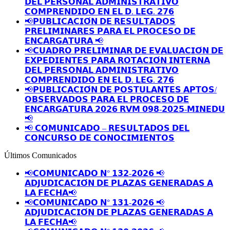
𝗗𝗘𝗟 𝗣𝗘𝗥𝗦𝗢𝗡𝗔𝗟 𝗔𝗗𝗠𝗜𝗡𝗜𝗦𝗧𝗥𝗔𝗧𝗜𝗩𝗢
𝗖𝗢𝗠𝗣𝗥𝗘𝗡𝗗𝗜𝗗𝗢 𝗘𝗡 𝗘𝗟 𝗗. 𝗟𝗘𝗚. 𝟮𝟳𝟲
📢𝗣𝗨𝗕𝗟𝗜𝗖𝗔𝗖𝗜𝗢́𝗡 𝗗𝗘 𝗥𝗘𝗦𝗨𝗟𝗧𝗔𝗗𝗢𝗦
𝗣𝗥𝗘𝗟𝗜𝗠𝗜𝗡𝗔𝗥𝗘𝗦 𝗣𝗔𝗥𝗔 𝗘𝗟 𝗣𝗥𝗢𝗖𝗘𝗦𝗢 𝗗𝗘
𝗘𝗡𝗖𝗔𝗥𝗚𝗔𝗧𝗨𝗥𝗔 📢
📢𝗖𝗨𝗔𝗗𝗥𝗢 𝗣𝗥𝗘𝗟𝗜𝗠𝗜𝗡𝗔𝗥 𝗗𝗘 𝗘𝗩𝗔𝗟𝗨𝗔𝗖𝗜𝗢́𝗡 𝗗𝗘
𝗘𝗫𝗣𝗘𝗗𝗜𝗘𝗡𝗧𝗘𝗦 𝗣𝗔𝗥𝗔 𝗥𝗢𝗧𝗔𝗖𝗜𝗢́𝗡 𝗜𝗡𝗧𝗘𝗥𝗡𝗔
𝗗𝗘𝗟 𝗣𝗘𝗥𝗦𝗢𝗡𝗔𝗟 𝗔𝗗𝗠𝗜𝗡𝗜𝗦𝗧𝗥𝗔𝗧𝗜𝗩𝗢
𝗖𝗢𝗠𝗣𝗥𝗘𝗡𝗗𝗜𝗗𝗢 𝗘𝗡 𝗘𝗟 𝗗. 𝗟𝗘𝗚. 𝟮𝟳𝟲
📢𝗣𝗨𝗕𝗟𝗜𝗖𝗔𝗖𝗜𝗢́𝗡 𝗗𝗘 𝗣𝗢𝗦𝗧𝗨𝗟𝗔𝗡𝗧𝗘𝗦 𝗔𝗣𝗧𝗢𝗦/
𝗢𝗕𝗦𝗘𝗥𝗩𝗔𝗗𝗢𝗦 𝗣𝗔𝗥𝗔 𝗘𝗟 𝗣𝗥𝗢𝗖𝗘𝗦𝗢 𝗗𝗘
𝗘𝗡𝗖𝗔𝗥𝗚𝗔𝗧𝗨𝗥𝗔 𝟮𝟬𝟮𝟲 𝗥𝗩𝗠 𝟬𝟵𝟴-𝟮𝟬𝟮𝟱-𝗠𝗜𝗡𝗘𝗗𝗨
📢
📢 𝗖𝗢𝗠𝗨𝗡𝗜𝗖𝗔𝗗𝗢 – 𝗥𝗘𝗦𝗨𝗟𝗧𝗔𝗗𝗢𝗦 𝗗𝗘𝗟
𝗖𝗢𝗡𝗖𝗨𝗥𝗦𝗢 𝗗𝗘 𝗖𝗢𝗡𝗢𝗖𝗜𝗠𝗜𝗘𝗡𝗧𝗢𝗦
Últimos Comunicados
📢𝗖𝗢𝗠𝗨𝗡𝗜𝗖𝗔𝗗𝗢 𝗡° 𝟭𝟯𝟮-𝟮𝟬𝟮𝟲 📢
𝗔𝗗𝗝𝗨𝗗𝗜𝗖𝗔𝗖𝗜𝗢́𝗡 𝗗𝗘 𝗣𝗟𝗔𝗭𝗔𝗦 𝗚𝗘𝗡𝗘𝗥𝗔𝗗𝗔𝗦 𝗔
𝗟𝗔 𝗙𝗘𝗖𝗛𝗔📢
📢𝗖𝗢𝗠𝗨𝗡𝗜𝗖𝗔𝗗𝗢 𝗡° 𝟭𝟯𝟭-𝟮𝟬𝟮𝟲 📢
𝗔𝗗𝗝𝗨𝗗𝗜𝗖𝗔𝗖𝗜𝗢́𝗡 𝗗𝗘 𝗣𝗟𝗔𝗭𝗔𝗦 𝗚𝗘𝗡𝗘𝗥𝗔𝗗𝗔𝗦 𝗔
𝗟𝗔 𝗙𝗘𝗖𝗛𝗔📢