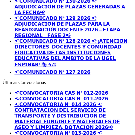
📢𝗖𝗢𝗠𝗨𝗡𝗜𝗖𝗔𝗗𝗢 𝗡° 𝟭𝟯𝟬-𝟮𝟬𝟮𝟲 📢
𝗔𝗗𝗝𝗨𝗗𝗜𝗖𝗔𝗖𝗜𝗢́𝗡 𝗗𝗘 𝗣𝗟𝗔𝗭𝗔𝗦 𝗚𝗘𝗡𝗘𝗥𝗔𝗗𝗔𝗦 𝗔
𝗟𝗔 𝗙𝗘𝗖𝗛𝗔📢
📢𝗖𝗢𝗠𝗨𝗡𝗜𝗖𝗔𝗗𝗢 𝗡° 𝟭𝟮𝟵-𝟮𝟬𝟮𝟲 📢
𝗔𝗗𝗝𝗨𝗗𝗜𝗖𝗔𝗖𝗜𝗢́𝗡 𝗗𝗘 𝗣𝗟𝗔𝗭𝗔𝗦 𝗣𝗔𝗥𝗔 𝗟𝗔
𝗥𝗘𝗔𝗦𝗜𝗚𝗡𝗔𝗖𝗜𝗢́𝗡 𝗗𝗢𝗖𝗘𝗡𝗧𝗘 𝟮𝟬𝟮𝟲 – 𝗘𝗧𝗔𝗣𝗔
𝗥𝗘𝗚𝗜𝗢𝗡𝗔𝗟 – 𝗙𝗔𝗦𝗘 𝟮📢
📢𝗖𝗢𝗠𝗨𝗡𝗜𝗖𝗔𝗗𝗢 𝗡° 𝟭𝟮𝟴-𝟮𝟬𝟮𝟲 📢 ¡𝗔𝗧𝗘𝗡𝗖𝗜𝗢́𝗡,
𝗗𝗜𝗥𝗘𝗖𝗧𝗢𝗥𝗘𝗦, 𝗗𝗢𝗖𝗘𝗡𝗧𝗘𝗦 𝗬 𝗖𝗢𝗠𝗨𝗡𝗜𝗗𝗔𝗗
𝗘𝗗𝗨𝗖𝗔𝗧𝗜𝗩𝗔 𝗗𝗘 𝗟𝗔𝗦 𝗜𝗡𝗦𝗧𝗜𝗧𝗨𝗖𝗜𝗢𝗡𝗘𝗦
𝗘𝗗𝗨𝗖𝗔𝗧𝗜𝗩𝗔𝗦 𝗗𝗘𝗟 𝗔́𝗠𝗕𝗜𝗧𝗢 𝗗𝗘 𝗟𝗔 𝗨𝗚𝗘𝗟
𝗘𝗦𝗣𝗜𝗡𝗔𝗥! 🎭🎶🎨
📢𝗖𝗢𝗠𝗨𝗡𝗜𝗖𝗔𝗗𝗢 𝗡° 𝟭𝟮𝟳-𝟮𝟬𝟮𝟲
Últimas Convocatorias
📢𝗖𝗢𝗡𝗩𝗢𝗖𝗔𝗧𝗢𝗥𝗜𝗔 𝗖𝗔𝗦 𝗡° 𝟬𝟭𝟮-𝟮𝟬𝟮𝟲
📢𝗖𝗢𝗡𝗩𝗢𝗖𝗔𝗧𝗢𝗥𝗜𝗔 𝗖𝗔𝗦 𝗡° 𝟬𝟭𝟭-𝟮𝟬𝟮𝟲
📢𝗖𝗢𝗡𝗩𝗢𝗖𝗔𝗧𝗢𝗥𝗜𝗔 𝗡° 𝟬𝟭𝟰-𝟮𝟬𝟮𝟲 📢
𝗖𝗢𝗡𝗧𝗥𝗔𝗧𝗔𝗖𝗜𝗢́𝗡 𝗗𝗘𝗟 𝗦𝗘𝗥𝗩𝗜𝗖𝗜𝗢 𝗗𝗘
𝗧𝗥𝗔𝗡𝗦𝗣𝗢𝗥𝗧𝗘 𝗬 𝗗𝗜𝗦𝗧𝗥𝗜𝗕𝗨𝗖𝗜𝗢𝗡 𝗗𝗘
𝗠𝗔𝗧𝗘𝗥𝗜𝗔𝗟 𝗙𝗨𝗡𝗚𝗜𝗕𝗟𝗘 𝗬 𝗠𝗔𝗧𝗘𝗥𝗜𝗔𝗟𝗘𝗦 𝗗𝗘
𝗔𝗦𝗘𝗢 𝗬 𝗟𝗜𝗠𝗣𝗜𝗘𝗭𝗔, 𝗗𝗢𝗧𝗔𝗖𝗜𝗢́𝗡 𝟮𝟬𝟮𝟲📢
📢𝗖𝗢𝗡𝗩𝗢𝗖𝗔𝗧𝗢𝗥𝗜𝗔 𝗡° 𝟬𝟭𝟯-𝟮𝟬𝟮𝟲 📢