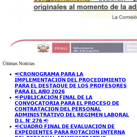
Últimas Noticias
📢𝗖𝗥𝗢𝗡𝗢𝗚𝗥𝗔𝗠𝗔 𝗣𝗔𝗥𝗔 𝗟𝗔
𝗜𝗠𝗣𝗟𝗘𝗠𝗘𝗡𝗧𝗔𝗖𝗜𝗢́𝗡 𝗗𝗘𝗟 𝗣𝗥𝗢𝗖𝗘𝗗𝗜𝗠𝗜𝗘𝗡𝗧𝗢
𝗣𝗔𝗥𝗔 𝗘𝗟 𝗗𝗘𝗦𝗧𝗔𝗤𝗨𝗘 𝗗𝗘 𝗟𝗢𝗦 𝗣𝗥𝗢𝗙𝗘𝗦𝗢𝗥𝗘𝗦
𝗣𝗔𝗥𝗔 𝗘𝗟 𝗔𝗡̃𝗢 𝟮𝟬𝟮𝟲
📢𝗣𝗨𝗕𝗟𝗜𝗖𝗔𝗖𝗜𝗢́𝗡 𝗙𝗜𝗡𝗔𝗟 𝗗𝗘 𝗟𝗔
𝗖𝗢𝗡𝗩𝗢𝗖𝗔𝗧𝗢𝗥𝗜𝗔 𝗣𝗔𝗥𝗔 𝗘𝗟 𝗣𝗥𝗢𝗖𝗘𝗦𝗢 𝗗𝗘
𝗖𝗢𝗡𝗧𝗥𝗔𝗧𝗔𝗖𝗜𝗢𝗡 𝗗𝗘𝗟 𝗣𝗘𝗥𝗦𝗢𝗡𝗔𝗟
𝗔𝗗𝗠𝗜𝗡𝗜𝗦𝗧𝗥𝗔𝗧𝗜𝗩𝗢 𝗗𝗘𝗟 𝗥𝗘𝗚𝗜𝗠𝗘𝗡 𝗟𝗔𝗕𝗢𝗥𝗔𝗟
𝗗.𝗟. 𝗡º 𝟮𝟳𝟲 📢
📢𝗖𝗨𝗔𝗗𝗥𝗢 𝗙𝗜𝗡𝗔𝗟 𝗗𝗘 𝗘𝗩𝗔𝗟𝗨𝗔𝗖𝗜𝗢́𝗡 𝗗𝗘
𝗘𝗫𝗣𝗘𝗗𝗜𝗘𝗡𝗧𝗘𝗦 𝗣𝗔𝗥𝗔 𝗥𝗢𝗧𝗔𝗖𝗜𝗢́𝗡 𝗜𝗡𝗧𝗘𝗥𝗡𝗔