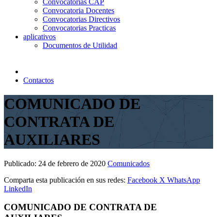
Convocatorias CAP
Convocatoria Docentes
Convocatorias Directivos
Convocatorias Practicas
aplicativos
Documentos de Utilidad
Contactos
COMUNICADO DE
CONTRATA DE
AUXILIARES
Publicado:
24 de febrero de 2020
Comunicados
Comparta esta publicación en sus redes:
Facebook
X
WhatsApp
LinkedIn
COMUNICADO DE CONTRATA DE