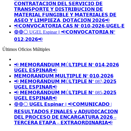
𝗖𝗢𝗡𝗧𝗥𝗔𝗧𝗔𝗖𝗜𝗢́𝗡 𝗗𝗘𝗟 𝗦𝗘𝗥𝗩𝗜𝗖𝗜𝗢 𝗗𝗘
𝗧𝗥𝗔𝗡𝗦𝗣𝗢𝗥𝗧𝗘 𝗬 𝗗𝗜𝗦𝗧𝗥𝗜𝗕𝗨𝗖𝗜𝗢𝗡 𝗗𝗘
𝗠𝗔𝗧𝗘𝗥𝗜𝗔𝗟 𝗙𝗨𝗡𝗚𝗜𝗕𝗟𝗘 𝗬 𝗠𝗔𝗧𝗘𝗥𝗜𝗔𝗟𝗘𝗦 𝗗𝗘
𝗔𝗦𝗘𝗢 𝗬 𝗟𝗜𝗠𝗣𝗜𝗘𝗭𝗔, 𝗗𝗢𝗧𝗔𝗖𝗜𝗢́𝗡 𝟮𝟬𝟮𝟲📢
📢𝗖𝗢𝗡𝗩𝗢𝗖𝗔𝗧𝗢𝗥𝗜𝗔 𝗖𝗔𝗦 𝗡º 𝟬𝟭𝟬-𝟮𝟬𝟮𝟲-𝗨𝗚𝗘𝗟-𝗘
🔵🔴⚪️ UGEL Espinar || 📢𝗖𝗢𝗡𝗩𝗢𝗖𝗔𝗧𝗢𝗥𝗜𝗔 𝗡°
𝟬𝟭𝟮-𝟮𝟬𝟮𝟲📢
Últimos Oficios Múltiples
📢 𝗠𝗘𝗠𝗢𝗥𝗔́𝗡𝗗𝗨𝗠 𝗠Ú𝗟𝗧𝗜𝗣𝗟𝗘 𝗡° 𝟬𝟭𝟰-𝟮𝟬𝟮𝟲
𝗨𝗚𝗘𝗟 𝗘𝗦𝗣𝗜𝗡𝗔𝗥📢
𝗠𝗘𝗠𝗢𝗥𝗔𝗡𝗗𝗨𝗠 𝗠𝗨𝗟𝗧𝗜𝗣𝗟𝗘 𝗡° 𝟬𝟭𝟬-𝟮𝟬𝟮𝟲
📢 𝗠𝗘𝗠𝗢𝗥𝗔́𝗡𝗗𝗨𝗠 𝗠Ú𝗟𝗧𝗜𝗣𝗟𝗘 𝗡° 087-𝟮𝟬𝟮𝟱
𝗨𝗚𝗘𝗟 𝗘𝗦𝗣𝗜𝗡𝗔𝗥📢
📢 𝗠𝗘𝗠𝗢𝗥𝗔́𝗡𝗗𝗨𝗠 𝗠Ú𝗟𝗧𝗜𝗣𝗟𝗘 𝗡° 085-𝟮𝟬𝟮𝟱
𝗨𝗚𝗘𝗟 𝗘𝗦𝗣𝗜𝗡𝗔𝗥📢
🔵🔴⚪️ 𝗨𝗚𝗘𝗟 𝗘𝘀𝗽𝗶𝗻𝗮𝗿 || 📢𝗖𝗢𝗠𝗨𝗡𝗜𝗖𝗔𝗗𝗢 |
𝗥𝗘𝗦𝗨𝗟𝗧𝗔𝗗𝗢𝗦 𝗙𝗜𝗡𝗔𝗟𝗘𝗦 𝘆 𝗔𝗗𝗝𝗨𝗗𝗜𝗖𝗔𝗖𝗜𝗢𝗡
𝗗𝗘𝗟 𝗣𝗥𝗢𝗖𝗘𝗦𝗢 𝗗𝗘 𝗘𝗡𝗖𝗔𝗥𝗚𝗔𝗧𝗨𝗥𝗔 𝟮𝟬𝟮𝟲 –
𝗧𝗘𝗥𝗖𝗘𝗥𝗔 𝗘𝗧𝗔𝗣𝗔 – 𝗘𝗫𝗧𝗥𝗔𝗢𝗥𝗗𝗜𝗡𝗔𝗥𝗜𝗔📢