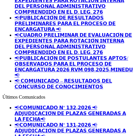
𝗘𝗫𝗣𝗘𝗗𝗜𝗘𝗡𝗧𝗘𝗦 𝗣𝗔𝗥𝗔 𝗥𝗢𝗧𝗔𝗖𝗜𝗢́𝗡 𝗜𝗡𝗧𝗘𝗥𝗡𝗔
𝗗𝗘𝗟 𝗣𝗘𝗥𝗦𝗢𝗡𝗔𝗟 𝗔𝗗𝗠𝗜𝗡𝗜𝗦𝗧𝗥𝗔𝗧𝗜𝗩𝗢
𝗖𝗢𝗠𝗣𝗥𝗘𝗡𝗗𝗜𝗗𝗢 𝗘𝗡 𝗘𝗟 𝗗. 𝗟𝗘𝗚. 𝟮𝟳𝟲
📢𝗣𝗨𝗕𝗟𝗜𝗖𝗔𝗖𝗜𝗢́𝗡 𝗗𝗘 𝗥𝗘𝗦𝗨𝗟𝗧𝗔𝗗𝗢𝗦
𝗣𝗥𝗘𝗟𝗜𝗠𝗜𝗡𝗔𝗥𝗘𝗦 𝗣𝗔𝗥𝗔 𝗘𝗟 𝗣𝗥𝗢𝗖𝗘𝗦𝗢 𝗗𝗘
𝗘𝗡𝗖𝗔𝗥𝗚𝗔𝗧𝗨𝗥𝗔 📢
📢𝗖𝗨𝗔𝗗𝗥𝗢 𝗣𝗥𝗘𝗟𝗜𝗠𝗜𝗡𝗔𝗥 𝗗𝗘 𝗘𝗩𝗔𝗟𝗨𝗔𝗖𝗜𝗢́𝗡 𝗗𝗘
𝗘𝗫𝗣𝗘𝗗𝗜𝗘𝗡𝗧𝗘𝗦 𝗣𝗔𝗥𝗔 𝗥𝗢𝗧𝗔𝗖𝗜𝗢́𝗡 𝗜𝗡𝗧𝗘𝗥𝗡𝗔
𝗗𝗘𝗟 𝗣𝗘𝗥𝗦𝗢𝗡𝗔𝗟 𝗔𝗗𝗠𝗜𝗡𝗜𝗦𝗧𝗥𝗔𝗧𝗜𝗩𝗢
𝗖𝗢𝗠𝗣𝗥𝗘𝗡𝗗𝗜𝗗𝗢 𝗘𝗡 𝗘𝗟 𝗗. 𝗟𝗘𝗚. 𝟮𝟳𝟲
📢𝗣𝗨𝗕𝗟𝗜𝗖𝗔𝗖𝗜𝗢́𝗡 𝗗𝗘 𝗣𝗢𝗦𝗧𝗨𝗟𝗔𝗡𝗧𝗘𝗦 𝗔𝗣𝗧𝗢𝗦/
𝗢𝗕𝗦𝗘𝗥𝗩𝗔𝗗𝗢𝗦 𝗣𝗔𝗥𝗔 𝗘𝗟 𝗣𝗥𝗢𝗖𝗘𝗦𝗢 𝗗𝗘
𝗘𝗡𝗖𝗔𝗥𝗚𝗔𝗧𝗨𝗥𝗔 𝟮𝟬𝟮𝟲 𝗥𝗩𝗠 𝟬𝟵𝟴-𝟮𝟬𝟮𝟱-𝗠𝗜𝗡𝗘𝗗𝗨
📢
📢 𝗖𝗢𝗠𝗨𝗡𝗜𝗖𝗔𝗗𝗢 – 𝗥𝗘𝗦𝗨𝗟𝗧𝗔𝗗𝗢𝗦 𝗗𝗘𝗟
𝗖𝗢𝗡𝗖𝗨𝗥𝗦𝗢 𝗗𝗘 𝗖𝗢𝗡𝗢𝗖𝗜𝗠𝗜𝗘𝗡𝗧𝗢𝗦
Últimos Comunicados
📢𝗖𝗢𝗠𝗨𝗡𝗜𝗖𝗔𝗗𝗢 𝗡° 𝟭𝟯𝟮-𝟮𝟬𝟮𝟲 📢
𝗔𝗗𝗝𝗨𝗗𝗜𝗖𝗔𝗖𝗜𝗢́𝗡 𝗗𝗘 𝗣𝗟𝗔𝗭𝗔𝗦 𝗚𝗘𝗡𝗘𝗥𝗔𝗗𝗔𝗦 𝗔
𝗟𝗔 𝗙𝗘𝗖𝗛𝗔📢
📢𝗖𝗢𝗠𝗨𝗡𝗜𝗖𝗔𝗗𝗢 𝗡° 𝟭𝟯𝟭-𝟮𝟬𝟮𝟲 📢
𝗔𝗗𝗝𝗨𝗗𝗜𝗖𝗔𝗖𝗜𝗢́𝗡 𝗗𝗘 𝗣𝗟𝗔𝗭𝗔𝗦 𝗚𝗘𝗡𝗘𝗥𝗔𝗗𝗔𝗦 𝗔