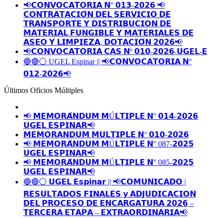
📢𝗖𝗢𝗡𝗩𝗢𝗖𝗔𝗧𝗢𝗥𝗜𝗔 𝗡° 𝟬𝟭𝟯-𝟮𝟬𝟮𝟲 📢
𝗖𝗢𝗡𝗧𝗥𝗔𝗧𝗔𝗖𝗜𝗢́𝗡 𝗗𝗘𝗟 𝗦𝗘𝗥𝗩𝗜𝗖𝗜𝗢 𝗗𝗘
𝗧𝗥𝗔𝗡𝗦𝗣𝗢𝗥𝗧𝗘 𝗬 𝗗𝗜𝗦𝗧𝗥𝗜𝗕𝗨𝗖𝗜𝗢𝗡 𝗗𝗘
𝗠𝗔𝗧𝗘𝗥𝗜𝗔𝗟 𝗙𝗨𝗡𝗚𝗜𝗕𝗟𝗘 𝗬 𝗠𝗔𝗧𝗘𝗥𝗜𝗔𝗟𝗘𝗦 𝗗𝗘
𝗔𝗦𝗘𝗢 𝗬 𝗟𝗜𝗠𝗣𝗜𝗘𝗭𝗔, 𝗗𝗢𝗧𝗔𝗖𝗜𝗢́𝗡 𝟮𝟬𝟮𝟲📢
📢𝗖𝗢𝗡𝗩𝗢𝗖𝗔𝗧𝗢𝗥𝗜𝗔 𝗖𝗔𝗦 𝗡º 𝟬𝟭𝟬-𝟮𝟬𝟮𝟲-𝗨𝗚𝗘𝗟-𝗘
🔵🔴⚪️ UGEL Espinar || 📢𝗖𝗢𝗡𝗩𝗢𝗖𝗔𝗧𝗢𝗥𝗜𝗔 𝗡°
𝟬𝟭𝟮-𝟮𝟬𝟮𝟲📢
Últimos Oficios Múltiples
📢 𝗠𝗘𝗠𝗢𝗥𝗔́𝗡𝗗𝗨𝗠 𝗠Ú𝗟𝗧𝗜𝗣𝗟𝗘 𝗡° 𝟬𝟭𝟰-𝟮𝟬𝟮𝟲
𝗨𝗚𝗘𝗟 𝗘𝗦𝗣𝗜𝗡𝗔𝗥📢
𝗠𝗘𝗠𝗢𝗥𝗔𝗡𝗗𝗨𝗠 𝗠𝗨𝗟𝗧𝗜𝗣𝗟𝗘 𝗡° 𝟬𝟭𝟬-𝟮𝟬𝟮𝟲
📢 𝗠𝗘𝗠𝗢𝗥𝗔́𝗡𝗗𝗨𝗠 𝗠Ú𝗟𝗧𝗜𝗣𝗟𝗘 𝗡° 087-𝟮𝟬𝟮𝟱
𝗨𝗚𝗘𝗟 𝗘𝗦𝗣𝗜𝗡𝗔𝗥📢
📢 𝗠𝗘𝗠𝗢𝗥𝗔́𝗡𝗗𝗨𝗠 𝗠Ú𝗟𝗧𝗜𝗣𝗟𝗘 𝗡° 085-𝟮𝟬𝟮𝟱
𝗨𝗚𝗘𝗟 𝗘𝗦𝗣𝗜𝗡𝗔𝗥📢
🔵🔴⚪️ 𝗨𝗚𝗘𝗟 𝗘𝘀𝗽𝗶𝗻𝗮𝗿 || 📢𝗖𝗢𝗠𝗨𝗡𝗜𝗖𝗔𝗗𝗢 |
𝗥𝗘𝗦𝗨𝗟𝗧𝗔𝗗𝗢𝗦 𝗙𝗜𝗡𝗔𝗟𝗘𝗦 𝘆 𝗔𝗗𝗝𝗨𝗗𝗜𝗖𝗔𝗖𝗜𝗢𝗡
𝗗𝗘𝗟 𝗣𝗥𝗢𝗖𝗘𝗦𝗢 𝗗𝗘 𝗘𝗡𝗖𝗔𝗥𝗚𝗔𝗧𝗨𝗥𝗔 𝟮𝟬𝟮𝟲 –
𝗧𝗘𝗥𝗖𝗘𝗥𝗔 𝗘𝗧𝗔𝗣𝗔 – 𝗘𝗫𝗧𝗥𝗔𝗢𝗥𝗗𝗜𝗡𝗔𝗥𝗜𝗔📢