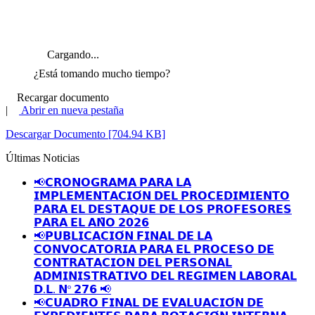
Cargando...
¿Está tomando mucho tiempo?
Recargar documento
|
Abrir en nueva pestaña
Descargar Documento [704.94 KB]
Últimas Noticias
📢𝗖𝗥𝗢𝗡𝗢𝗚𝗥𝗔𝗠𝗔 𝗣𝗔𝗥𝗔 𝗟𝗔
𝗜𝗠𝗣𝗟𝗘𝗠𝗘𝗡𝗧𝗔𝗖𝗜𝗢́𝗡 𝗗𝗘𝗟 𝗣𝗥𝗢𝗖𝗘𝗗𝗜𝗠𝗜𝗘𝗡𝗧𝗢
𝗣𝗔𝗥𝗔 𝗘𝗟 𝗗𝗘𝗦𝗧𝗔𝗤𝗨𝗘 𝗗𝗘 𝗟𝗢𝗦 𝗣𝗥𝗢𝗙𝗘𝗦𝗢𝗥𝗘𝗦
𝗣𝗔𝗥𝗔 𝗘𝗟 𝗔𝗡̃𝗢 𝟮𝟬𝟮𝟲
📢𝗣𝗨𝗕𝗟𝗜𝗖𝗔𝗖𝗜𝗢́𝗡 𝗙𝗜𝗡𝗔𝗟 𝗗𝗘 𝗟𝗔
𝗖𝗢𝗡𝗩𝗢𝗖𝗔𝗧𝗢𝗥𝗜𝗔 𝗣𝗔𝗥𝗔 𝗘𝗟 𝗣𝗥𝗢𝗖𝗘𝗦𝗢 𝗗𝗘
𝗖𝗢𝗡𝗧𝗥𝗔𝗧𝗔𝗖𝗜𝗢𝗡 𝗗𝗘𝗟 𝗣𝗘𝗥𝗦𝗢𝗡𝗔𝗟
𝗔𝗗𝗠𝗜𝗡𝗜𝗦𝗧𝗥𝗔𝗧𝗜𝗩𝗢 𝗗𝗘𝗟 𝗥𝗘𝗚𝗜𝗠𝗘𝗡 𝗟𝗔𝗕𝗢𝗥𝗔𝗟
𝗗.𝗟. 𝗡º 𝟮𝟳𝟲 📢
📢𝗖𝗨𝗔𝗗𝗥𝗢 𝗙𝗜𝗡𝗔𝗟 𝗗𝗘 𝗘𝗩𝗔𝗟𝗨𝗔𝗖𝗜𝗢́𝗡 𝗗𝗘