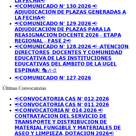
𝗟𝗔 𝗙𝗘𝗖𝗛𝗔📢
📢𝗖𝗢𝗠𝗨𝗡𝗜𝗖𝗔𝗗𝗢 𝗡° 𝟭𝟯𝟬-𝟮𝟬𝟮𝟲 📢
𝗔𝗗𝗝𝗨𝗗𝗜𝗖𝗔𝗖𝗜𝗢́𝗡 𝗗𝗘 𝗣𝗟𝗔𝗭𝗔𝗦 𝗚𝗘𝗡𝗘𝗥𝗔𝗗𝗔𝗦 𝗔
𝗟𝗔 𝗙𝗘𝗖𝗛𝗔📢
📢𝗖𝗢𝗠𝗨𝗡𝗜𝗖𝗔𝗗𝗢 𝗡° 𝟭𝟮𝟵-𝟮𝟬𝟮𝟲 📢
𝗔𝗗𝗝𝗨𝗗𝗜𝗖𝗔𝗖𝗜𝗢́𝗡 𝗗𝗘 𝗣𝗟𝗔𝗭𝗔𝗦 𝗣𝗔𝗥𝗔 𝗟𝗔
𝗥𝗘𝗔𝗦𝗜𝗚𝗡𝗔𝗖𝗜𝗢́𝗡 𝗗𝗢𝗖𝗘𝗡𝗧𝗘 𝟮𝟬𝟮𝟲 – 𝗘𝗧𝗔𝗣𝗔
𝗥𝗘𝗚𝗜𝗢𝗡𝗔𝗟 – 𝗙𝗔𝗦𝗘 𝟮📢
📢𝗖𝗢𝗠𝗨𝗡𝗜𝗖𝗔𝗗𝗢 𝗡° 𝟭𝟮𝟴-𝟮𝟬𝟮𝟲 📢 ¡𝗔𝗧𝗘𝗡𝗖𝗜𝗢́𝗡,
𝗗𝗜𝗥𝗘𝗖𝗧𝗢𝗥𝗘𝗦, 𝗗𝗢𝗖𝗘𝗡𝗧𝗘𝗦 𝗬 𝗖𝗢𝗠𝗨𝗡𝗜𝗗𝗔𝗗
𝗘𝗗𝗨𝗖𝗔𝗧𝗜𝗩𝗔 𝗗𝗘 𝗟𝗔𝗦 𝗜𝗡𝗦𝗧𝗜𝗧𝗨𝗖𝗜𝗢𝗡𝗘𝗦
𝗘𝗗𝗨𝗖𝗔𝗧𝗜𝗩𝗔𝗦 𝗗𝗘𝗟 𝗔́𝗠𝗕𝗜𝗧𝗢 𝗗𝗘 𝗟𝗔 𝗨𝗚𝗘𝗟
𝗘𝗦𝗣𝗜𝗡𝗔𝗥! 🎭🎶🎨
📢𝗖𝗢𝗠𝗨𝗡𝗜𝗖𝗔𝗗𝗢 𝗡° 𝟭𝟮𝟳-𝟮𝟬𝟮𝟲
Últimas Convocatorias
📢𝗖𝗢𝗡𝗩𝗢𝗖𝗔𝗧𝗢𝗥𝗜𝗔 𝗖𝗔𝗦 𝗡° 𝟬𝟭𝟮-𝟮𝟬𝟮𝟲
📢𝗖𝗢𝗡𝗩𝗢𝗖𝗔𝗧𝗢𝗥𝗜𝗔 𝗖𝗔𝗦 𝗡° 𝟬𝟭𝟭-𝟮𝟬𝟮𝟲
📢𝗖𝗢𝗡𝗩𝗢𝗖𝗔𝗧𝗢𝗥𝗜𝗔 𝗡° 𝟬𝟭𝟰-𝟮𝟬𝟮𝟲 📢
𝗖𝗢𝗡𝗧𝗥𝗔𝗧𝗔𝗖𝗜𝗢́𝗡 𝗗𝗘𝗟 𝗦𝗘𝗥𝗩𝗜𝗖𝗜𝗢 𝗗𝗘
𝗧𝗥𝗔𝗡𝗦𝗣𝗢𝗥𝗧𝗘 𝗬 𝗗𝗜𝗦𝗧𝗥𝗜𝗕𝗨𝗖𝗜𝗢𝗡 𝗗𝗘
𝗠𝗔𝗧𝗘𝗥𝗜𝗔𝗟 𝗙𝗨𝗡𝗚𝗜𝗕𝗟𝗘 𝗬 𝗠𝗔𝗧𝗘𝗥𝗜𝗔𝗟𝗘𝗦 𝗗𝗘
𝗔𝗦𝗘𝗢 𝗬 𝗟𝗜𝗠𝗣𝗜𝗘𝗭𝗔, 𝗗𝗢𝗧𝗔𝗖𝗜𝗢́𝗡 𝟮𝟬𝟮𝟲📢