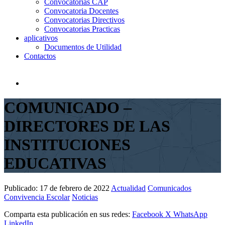
Convocatorias CAP
Convocatoria Docentes
Convocatorias Directivos
Convocatorias Practicas
aplicativos
Documentos de Utilidad
Contactos
COMUNICADO –
DIRECTORES DE LAS
INSTITUCIONES
EDUCATIVAS
Publicado:
17 de febrero de 2022
Actualidad
Comunicados
Convivencia Escolar
Noticias
Comparta esta publicación en sus redes:
Facebook
X
WhatsApp
LinkedIn