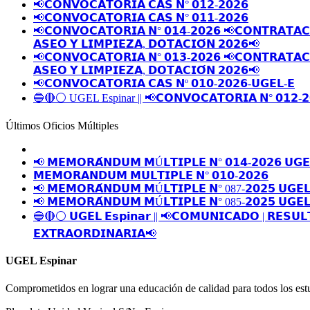
📢𝗖𝗢𝗡𝗩𝗢𝗖𝗔𝗧𝗢𝗥𝗜𝗔 𝗖𝗔𝗦 𝗡° 𝟬𝟭𝟮-𝟮𝟬𝟮𝟲
📢𝗖𝗢𝗡𝗩𝗢𝗖𝗔𝗧𝗢𝗥𝗜𝗔 𝗖𝗔𝗦 𝗡° 𝟬𝟭𝟭-𝟮𝟬𝟮𝟲
📢𝗖𝗢𝗡𝗩𝗢𝗖𝗔𝗧𝗢𝗥𝗜𝗔 𝗡° 𝟬𝟭𝟰-𝟮𝟬𝟮𝟲 📢𝗖𝗢𝗡𝗧𝗥𝗔𝗧𝗔𝗖𝗜
𝗔𝗦𝗘𝗢 𝗬 𝗟𝗜𝗠𝗣𝗜𝗘𝗭𝗔, 𝗗𝗢𝗧𝗔𝗖𝗜𝗢́𝗡 𝟮𝟬𝟮𝟲📢
📢𝗖𝗢𝗡𝗩𝗢𝗖𝗔𝗧𝗢𝗥𝗜𝗔 𝗡° 𝟬𝟭𝟯-𝟮𝟬𝟮𝟲 📢𝗖𝗢𝗡𝗧𝗥𝗔𝗧𝗔𝗖𝗜
𝗔𝗦𝗘𝗢 𝗬 𝗟𝗜𝗠𝗣𝗜𝗘𝗭𝗔, 𝗗𝗢𝗧𝗔𝗖𝗜𝗢́𝗡 𝟮𝟬𝟮𝟲📢
📢𝗖𝗢𝗡𝗩𝗢𝗖𝗔𝗧𝗢𝗥𝗜𝗔 𝗖𝗔𝗦 𝗡º 𝟬𝟭𝟬-𝟮𝟬𝟮𝟲-𝗨𝗚𝗘𝗟-𝗘
🔵🔴⚪️ UGEL Espinar || 📢𝗖𝗢𝗡𝗩𝗢𝗖𝗔𝗧𝗢𝗥𝗜𝗔 𝗡° 𝟬𝟭𝟮-𝟮
Últimos Oficios Múltiples
📢 𝗠𝗘𝗠𝗢𝗥𝗔́𝗡𝗗𝗨𝗠 𝗠Ú𝗟𝗧𝗜𝗣𝗟𝗘 𝗡° 𝟬𝟭𝟰-𝟮𝟬𝟮𝟲 𝗨𝗚𝗘
𝗠𝗘𝗠𝗢𝗥𝗔𝗡𝗗𝗨𝗠 𝗠𝗨𝗟𝗧𝗜𝗣𝗟𝗘 𝗡° 𝟬𝟭𝟬-𝟮𝟬𝟮𝟲
📢 𝗠𝗘𝗠𝗢𝗥𝗔́𝗡𝗗𝗨𝗠 𝗠Ú𝗟𝗧𝗜𝗣𝗟𝗘 𝗡° 087-𝟮𝟬𝟮𝟱 𝗨𝗚𝗘𝗟
📢 𝗠𝗘𝗠𝗢𝗥𝗔́𝗡𝗗𝗨𝗠 𝗠Ú𝗟𝗧𝗜𝗣𝗟𝗘 𝗡° 085-𝟮𝟬𝟮𝟱 𝗨𝗚𝗘𝗟
🔵🔴⚪️ 𝗨𝗚𝗘𝗟 𝗘𝘀𝗽𝗶𝗻𝗮𝗿 || 📢𝗖𝗢𝗠𝗨𝗡𝗜𝗖𝗔𝗗𝗢 | 𝗥𝗘𝗦𝗨𝗟
𝗘𝗫𝗧𝗥𝗔𝗢𝗥𝗗𝗜𝗡𝗔𝗥𝗜𝗔📢
UGEL Espinar
Comprometidos en lograr una educación de calidad para todos los estu