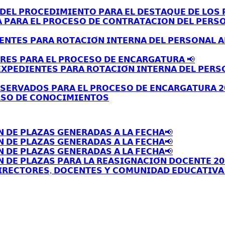
𝗘𝗟 𝗣𝗥𝗢𝗖𝗘𝗗𝗜𝗠𝗜𝗘𝗡𝗧𝗢 𝗣𝗔𝗥𝗔 𝗘𝗟 𝗗𝗘𝗦𝗧𝗔𝗤𝗨𝗘 𝗗𝗘 𝗟𝗢𝗦 𝗣
𝗔 𝗣𝗔𝗥𝗔 𝗘𝗟 𝗣𝗥𝗢𝗖𝗘𝗦𝗢 𝗗𝗘 𝗖𝗢𝗡𝗧𝗥𝗔𝗧𝗔𝗖𝗜𝗢𝗡 𝗗𝗘𝗟 𝗣𝗘𝗥𝗦
𝗘𝗡𝗧𝗘𝗦 𝗣𝗔𝗥𝗔 𝗥𝗢𝗧𝗔𝗖𝗜𝗢́𝗡 𝗜𝗡𝗧𝗘𝗥𝗡𝗔 𝗗𝗘𝗟 𝗣𝗘𝗥𝗦𝗢𝗡𝗔𝗟 
𝗥𝗘𝗦 𝗣𝗔𝗥𝗔 𝗘𝗟 𝗣𝗥𝗢𝗖𝗘𝗦𝗢 𝗗𝗘 𝗘𝗡𝗖𝗔𝗥𝗚𝗔𝗧𝗨𝗥𝗔 📢
𝗫𝗣𝗘𝗗𝗜𝗘𝗡𝗧𝗘𝗦 𝗣𝗔𝗥𝗔 𝗥𝗢𝗧𝗔𝗖𝗜𝗢́𝗡 𝗜𝗡𝗧𝗘𝗥𝗡𝗔 𝗗𝗘𝗟 𝗣𝗘𝗥𝗦
𝗦𝗘𝗥𝗩𝗔𝗗𝗢𝗦 𝗣𝗔𝗥𝗔 𝗘𝗟 𝗣𝗥𝗢𝗖𝗘𝗦𝗢 𝗗𝗘 𝗘𝗡𝗖𝗔𝗥𝗚𝗔𝗧𝗨𝗥𝗔 𝟮
𝗦𝗢 𝗗𝗘 𝗖𝗢𝗡𝗢𝗖𝗜𝗠𝗜𝗘𝗡𝗧𝗢𝗦
𝗡 𝗗𝗘 𝗣𝗟𝗔𝗭𝗔𝗦 𝗚𝗘𝗡𝗘𝗥𝗔𝗗𝗔𝗦 𝗔 𝗟𝗔 𝗙𝗘𝗖𝗛𝗔📢
𝗡 𝗗𝗘 𝗣𝗟𝗔𝗭𝗔𝗦 𝗚𝗘𝗡𝗘𝗥𝗔𝗗𝗔𝗦 𝗔 𝗟𝗔 𝗙𝗘𝗖𝗛𝗔📢
𝗡 𝗗𝗘 𝗣𝗟𝗔𝗭𝗔𝗦 𝗚𝗘𝗡𝗘𝗥𝗔𝗗𝗔𝗦 𝗔 𝗟𝗔 𝗙𝗘𝗖𝗛𝗔📢
 𝗗𝗘 𝗣𝗟𝗔𝗭𝗔𝗦 𝗣𝗔𝗥𝗔 𝗟𝗔 𝗥𝗘𝗔𝗦𝗜𝗚𝗡𝗔𝗖𝗜𝗢́𝗡 𝗗𝗢𝗖𝗘𝗡𝗧𝗘 𝟮𝟬
𝗥𝗘𝗖𝗧𝗢𝗥𝗘𝗦, 𝗗𝗢𝗖𝗘𝗡𝗧𝗘𝗦 𝗬 𝗖𝗢𝗠𝗨𝗡𝗜𝗗𝗔𝗗 𝗘𝗗𝗨𝗖𝗔𝗧𝗜𝗩𝗔 