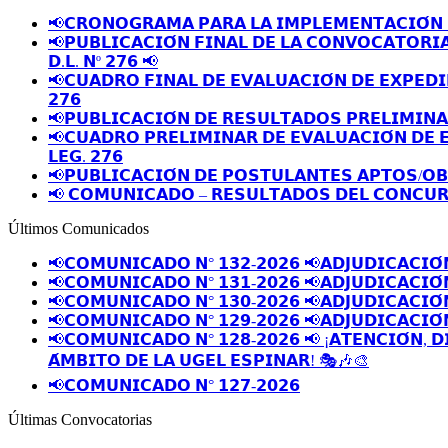
📢𝗖𝗥𝗢𝗡𝗢𝗚𝗥𝗔𝗠𝗔 𝗣𝗔𝗥𝗔 𝗟𝗔 𝗜𝗠𝗣𝗟𝗘𝗠𝗘𝗡𝗧𝗔𝗖𝗜𝗢́𝗡 
📢𝗣𝗨𝗕𝗟𝗜𝗖𝗔𝗖𝗜𝗢́𝗡 𝗙𝗜𝗡𝗔𝗟 𝗗𝗘 𝗟𝗔 𝗖𝗢𝗡𝗩𝗢𝗖𝗔𝗧𝗢𝗥𝗜
𝗗.𝗟. 𝗡º 𝟮𝟳𝟲 📢
📢𝗖𝗨𝗔𝗗𝗥𝗢 𝗙𝗜𝗡𝗔𝗟 𝗗𝗘 𝗘𝗩𝗔𝗟𝗨𝗔𝗖𝗜𝗢́𝗡 𝗗𝗘 𝗘𝗫𝗣𝗘𝗗𝗜
𝟮𝟳𝟲
📢𝗣𝗨𝗕𝗟𝗜𝗖𝗔𝗖𝗜𝗢́𝗡 𝗗𝗘 𝗥𝗘𝗦𝗨𝗟𝗧𝗔𝗗𝗢𝗦 𝗣𝗥𝗘𝗟𝗜𝗠𝗜𝗡
📢𝗖𝗨𝗔𝗗𝗥𝗢 𝗣𝗥𝗘𝗟𝗜𝗠𝗜𝗡𝗔𝗥 𝗗𝗘 𝗘𝗩𝗔𝗟𝗨𝗔𝗖𝗜𝗢́𝗡 𝗗𝗘 
𝗟𝗘𝗚. 𝟮𝟳𝟲
📢𝗣𝗨𝗕𝗟𝗜𝗖𝗔𝗖𝗜𝗢́𝗡 𝗗𝗘 𝗣𝗢𝗦𝗧𝗨𝗟𝗔𝗡𝗧𝗘𝗦 𝗔𝗣𝗧𝗢𝗦/𝗢
📢 𝗖𝗢𝗠𝗨𝗡𝗜𝗖𝗔𝗗𝗢 – 𝗥𝗘𝗦𝗨𝗟𝗧𝗔𝗗𝗢𝗦 𝗗𝗘𝗟 𝗖𝗢𝗡𝗖𝗨𝗥
Últimos Comunicados
📢𝗖𝗢𝗠𝗨𝗡𝗜𝗖𝗔𝗗𝗢 𝗡° 𝟭𝟯𝟮-𝟮𝟬𝟮𝟲 📢𝗔𝗗𝗝𝗨𝗗𝗜𝗖𝗔𝗖𝗜𝗢́
📢𝗖𝗢𝗠𝗨𝗡𝗜𝗖𝗔𝗗𝗢 𝗡° 𝟭𝟯𝟭-𝟮𝟬𝟮𝟲 📢𝗔𝗗𝗝𝗨𝗗𝗜𝗖𝗔𝗖𝗜𝗢́
📢𝗖𝗢𝗠𝗨𝗡𝗜𝗖𝗔𝗗𝗢 𝗡° 𝟭𝟯𝟬-𝟮𝟬𝟮𝟲 📢𝗔𝗗𝗝𝗨𝗗𝗜𝗖𝗔𝗖𝗜𝗢́
📢𝗖𝗢𝗠𝗨𝗡𝗜𝗖𝗔𝗗𝗢 𝗡° 𝟭𝟮𝟵-𝟮𝟬𝟮𝟲 📢𝗔𝗗𝗝𝗨𝗗𝗜𝗖𝗔𝗖𝗜𝗢́
📢𝗖𝗢𝗠𝗨𝗡𝗜𝗖𝗔𝗗𝗢 𝗡° 𝟭𝟮𝟴-𝟮𝟬𝟮𝟲 📢 ¡𝗔𝗧𝗘𝗡𝗖𝗜𝗢́𝗡, 𝗗
𝗔́𝗠𝗕𝗜𝗧𝗢 𝗗𝗘 𝗟𝗔 𝗨𝗚𝗘𝗟 𝗘𝗦𝗣𝗜𝗡𝗔𝗥! 🎭🎶🎨
📢𝗖𝗢𝗠𝗨𝗡𝗜𝗖𝗔𝗗𝗢 𝗡° 𝟭𝟮𝟳-𝟮𝟬𝟮𝟲
Últimas Convocatorias