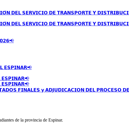
́𝗡 𝗗𝗘𝗟 𝗦𝗘𝗥𝗩𝗜𝗖𝗜𝗢 𝗗𝗘 𝗧𝗥𝗔𝗡𝗦𝗣𝗢𝗥𝗧𝗘 𝗬 𝗗𝗜𝗦𝗧𝗥𝗜𝗕𝗨𝗖𝗜
́𝗡 𝗗𝗘𝗟 𝗦𝗘𝗥𝗩𝗜𝗖𝗜𝗢 𝗗𝗘 𝗧𝗥𝗔𝗡𝗦𝗣𝗢𝗥𝗧𝗘 𝗬 𝗗𝗜𝗦𝗧𝗥𝗜𝗕𝗨𝗖𝗜
𝟬𝟮𝟲📢
𝗟 𝗘𝗦𝗣𝗜𝗡𝗔𝗥📢
 𝗘𝗦𝗣𝗜𝗡𝗔𝗥📢
 𝗘𝗦𝗣𝗜𝗡𝗔𝗥📢
𝗧𝗔𝗗𝗢𝗦 𝗙𝗜𝗡𝗔𝗟𝗘𝗦 𝘆 𝗔𝗗𝗝𝗨𝗗𝗜𝗖𝗔𝗖𝗜𝗢𝗡 𝗗𝗘𝗟 𝗣𝗥𝗢𝗖𝗘𝗦𝗢 𝗗
diantes de la provincia de Espinar.