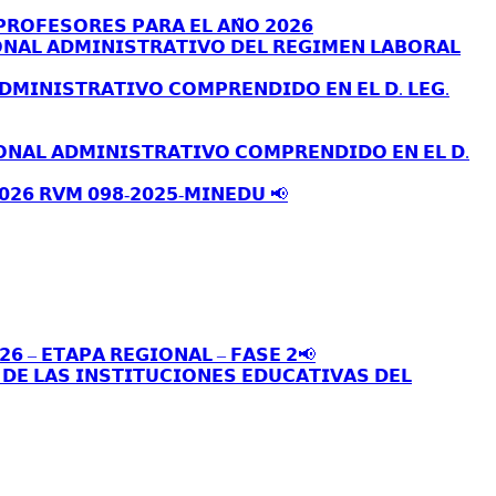
𝗥𝗢𝗙𝗘𝗦𝗢𝗥𝗘𝗦 𝗣𝗔𝗥𝗔 𝗘𝗟 𝗔𝗡̃𝗢 𝟮𝟬𝟮𝟲
𝗡𝗔𝗟 𝗔𝗗𝗠𝗜𝗡𝗜𝗦𝗧𝗥𝗔𝗧𝗜𝗩𝗢 𝗗𝗘𝗟 𝗥𝗘𝗚𝗜𝗠𝗘𝗡 𝗟𝗔𝗕𝗢𝗥𝗔𝗟
𝗗𝗠𝗜𝗡𝗜𝗦𝗧𝗥𝗔𝗧𝗜𝗩𝗢 𝗖𝗢𝗠𝗣𝗥𝗘𝗡𝗗𝗜𝗗𝗢 𝗘𝗡 𝗘𝗟 𝗗. 𝗟𝗘𝗚.
𝗢𝗡𝗔𝗟 𝗔𝗗𝗠𝗜𝗡𝗜𝗦𝗧𝗥𝗔𝗧𝗜𝗩𝗢 𝗖𝗢𝗠𝗣𝗥𝗘𝗡𝗗𝗜𝗗𝗢 𝗘𝗡 𝗘𝗟 𝗗.
𝟬𝟮𝟲 𝗥𝗩𝗠 𝟬𝟵𝟴-𝟮𝟬𝟮𝟱-𝗠𝗜𝗡𝗘𝗗𝗨 📢
𝟮𝟲 – 𝗘𝗧𝗔𝗣𝗔 𝗥𝗘𝗚𝗜𝗢𝗡𝗔𝗟 – 𝗙𝗔𝗦𝗘 𝟮📢
𝗘 𝗟𝗔𝗦 𝗜𝗡𝗦𝗧𝗜𝗧𝗨𝗖𝗜𝗢𝗡𝗘𝗦 𝗘𝗗𝗨𝗖𝗔𝗧𝗜𝗩𝗔𝗦 𝗗𝗘𝗟