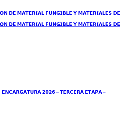
𝗢𝗡 𝗗𝗘 𝗠𝗔𝗧𝗘𝗥𝗜𝗔𝗟 𝗙𝗨𝗡𝗚𝗜𝗕𝗟𝗘 𝗬 𝗠𝗔𝗧𝗘𝗥𝗜𝗔𝗟𝗘𝗦 𝗗𝗘
𝗢𝗡 𝗗𝗘 𝗠𝗔𝗧𝗘𝗥𝗜𝗔𝗟 𝗙𝗨𝗡𝗚𝗜𝗕𝗟𝗘 𝗬 𝗠𝗔𝗧𝗘𝗥𝗜𝗔𝗟𝗘𝗦 𝗗𝗘
 𝗘𝗡𝗖𝗔𝗥𝗚𝗔𝗧𝗨𝗥𝗔 𝟮𝟬𝟮𝟲 – 𝗧𝗘𝗥𝗖𝗘𝗥𝗔 𝗘𝗧𝗔𝗣𝗔 –