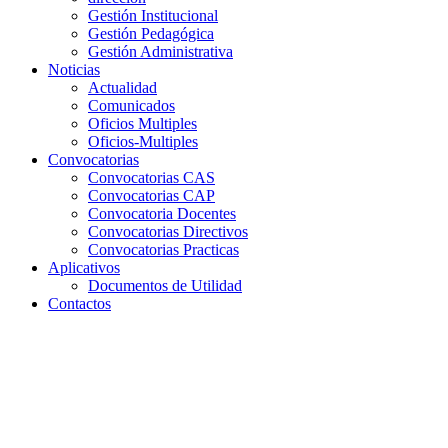
Gestión Institucional
Gestión Pedagógica
Gestión Administrativa
Noticias
Actualidad
Comunicados
Oficios Multiples
Oficios-Multiples
Convocatorias
Convocatorias CAS
Convocatorias CAP
Convocatoria Docentes
Convocatorias Directivos
Convocatorias Practicas
Aplicativos
Documentos de Utilidad
Contactos