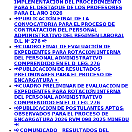
𝗜𝗠𝗣𝗟𝗘𝗠𝗘𝗡𝗧𝗔𝗖𝗜𝗢́𝗡 𝗗𝗘𝗟 𝗣𝗥𝗢𝗖𝗘𝗗𝗜𝗠𝗜𝗘𝗡𝗧𝗢
𝗣𝗔𝗥𝗔 𝗘𝗟 𝗗𝗘𝗦𝗧𝗔𝗤𝗨𝗘 𝗗𝗘 𝗟𝗢𝗦 𝗣𝗥𝗢𝗙𝗘𝗦𝗢𝗥𝗘𝗦
𝗣𝗔𝗥𝗔 𝗘𝗟 𝗔𝗡̃𝗢 𝟮𝟬𝟮𝟲
📢𝗣𝗨𝗕𝗟𝗜𝗖𝗔𝗖𝗜𝗢́𝗡 𝗙𝗜𝗡𝗔𝗟 𝗗𝗘 𝗟𝗔
𝗖𝗢𝗡𝗩𝗢𝗖𝗔𝗧𝗢𝗥𝗜𝗔 𝗣𝗔𝗥𝗔 𝗘𝗟 𝗣𝗥𝗢𝗖𝗘𝗦𝗢 𝗗𝗘
𝗖𝗢𝗡𝗧𝗥𝗔𝗧𝗔𝗖𝗜𝗢𝗡 𝗗𝗘𝗟 𝗣𝗘𝗥𝗦𝗢𝗡𝗔𝗟
𝗔𝗗𝗠𝗜𝗡𝗜𝗦𝗧𝗥𝗔𝗧𝗜𝗩𝗢 𝗗𝗘𝗟 𝗥𝗘𝗚𝗜𝗠𝗘𝗡 𝗟𝗔𝗕𝗢𝗥𝗔𝗟
𝗗.𝗟. 𝗡º 𝟮𝟳𝟲 📢
📢𝗖𝗨𝗔𝗗𝗥𝗢 𝗙𝗜𝗡𝗔𝗟 𝗗𝗘 𝗘𝗩𝗔𝗟𝗨𝗔𝗖𝗜𝗢́𝗡 𝗗𝗘
𝗘𝗫𝗣𝗘𝗗𝗜𝗘𝗡𝗧𝗘𝗦 𝗣𝗔𝗥𝗔 𝗥𝗢𝗧𝗔𝗖𝗜𝗢́𝗡 𝗜𝗡𝗧𝗘𝗥𝗡𝗔
𝗗𝗘𝗟 𝗣𝗘𝗥𝗦𝗢𝗡𝗔𝗟 𝗔𝗗𝗠𝗜𝗡𝗜𝗦𝗧𝗥𝗔𝗧𝗜𝗩𝗢
𝗖𝗢𝗠𝗣𝗥𝗘𝗡𝗗𝗜𝗗𝗢 𝗘𝗡 𝗘𝗟 𝗗. 𝗟𝗘𝗚. 𝟮𝟳𝟲
📢𝗣𝗨𝗕𝗟𝗜𝗖𝗔𝗖𝗜𝗢́𝗡 𝗗𝗘 𝗥𝗘𝗦𝗨𝗟𝗧𝗔𝗗𝗢𝗦
𝗣𝗥𝗘𝗟𝗜𝗠𝗜𝗡𝗔𝗥𝗘𝗦 𝗣𝗔𝗥𝗔 𝗘𝗟 𝗣𝗥𝗢𝗖𝗘𝗦𝗢 𝗗𝗘
𝗘𝗡𝗖𝗔𝗥𝗚𝗔𝗧𝗨𝗥𝗔 📢
📢𝗖𝗨𝗔𝗗𝗥𝗢 𝗣𝗥𝗘𝗟𝗜𝗠𝗜𝗡𝗔𝗥 𝗗𝗘 𝗘𝗩𝗔𝗟𝗨𝗔𝗖𝗜𝗢́𝗡 𝗗𝗘
𝗘𝗫𝗣𝗘𝗗𝗜𝗘𝗡𝗧𝗘𝗦 𝗣𝗔𝗥𝗔 𝗥𝗢𝗧𝗔𝗖𝗜𝗢́𝗡 𝗜𝗡𝗧𝗘𝗥𝗡𝗔
𝗗𝗘𝗟 𝗣𝗘𝗥𝗦𝗢𝗡𝗔𝗟 𝗔𝗗𝗠𝗜𝗡𝗜𝗦𝗧𝗥𝗔𝗧𝗜𝗩𝗢
𝗖𝗢𝗠𝗣𝗥𝗘𝗡𝗗𝗜𝗗𝗢 𝗘𝗡 𝗘𝗟 𝗗. 𝗟𝗘𝗚. 𝟮𝟳𝟲
📢𝗣𝗨𝗕𝗟𝗜𝗖𝗔𝗖𝗜𝗢́𝗡 𝗗𝗘 𝗣𝗢𝗦𝗧𝗨𝗟𝗔𝗡𝗧𝗘𝗦 𝗔𝗣𝗧𝗢𝗦/
𝗢𝗕𝗦𝗘𝗥𝗩𝗔𝗗𝗢𝗦 𝗣𝗔𝗥𝗔 𝗘𝗟 𝗣𝗥𝗢𝗖𝗘𝗦𝗢 𝗗𝗘
𝗘𝗡𝗖𝗔𝗥𝗚𝗔𝗧𝗨𝗥𝗔 𝟮𝟬𝟮𝟲 𝗥𝗩𝗠 𝟬𝟵𝟴-𝟮𝟬𝟮𝟱-𝗠𝗜𝗡𝗘𝗗𝗨
📢
📢 𝗖𝗢𝗠𝗨𝗡𝗜𝗖𝗔𝗗𝗢 – 𝗥𝗘𝗦𝗨𝗟𝗧𝗔𝗗𝗢𝗦 𝗗𝗘𝗟