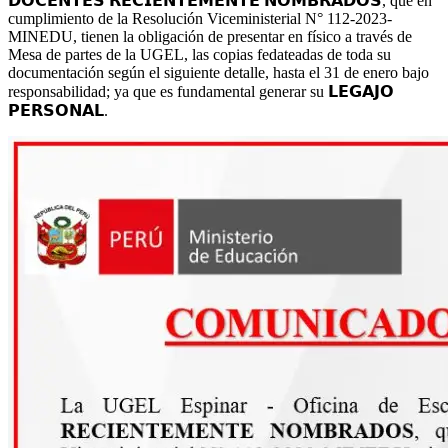
𝗗𝗢𝗖𝗘𝗡𝗧𝗘𝗦 𝗥𝗘𝗖𝗜𝗘𝗡𝗧𝗘𝗠𝗘𝗡𝗧𝗘 𝗡𝗢𝗠𝗕𝗥𝗔𝗗𝗢𝗦, que en
cumplimiento de la Resolución Viceministerial N° 112-2023-
MINEDU, tienen la obligación de presentar en físico a través de
Mesa de partes de la UGEL, las copias fedateadas de toda su
documentación según el siguiente detalle, hasta el 31 de enero bajo
responsabilidad; ya que es fundamental generar su 𝗟𝗘𝗚𝗔𝗝𝗢
𝗣𝗘𝗥𝗦𝗢𝗡𝗔𝗟.