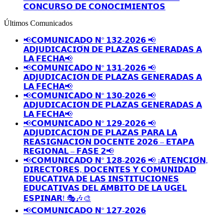
𝗖𝗢𝗡𝗖𝗨𝗥𝗦𝗢 𝗗𝗘 𝗖𝗢𝗡𝗢𝗖𝗜𝗠𝗜𝗘𝗡𝗧𝗢𝗦
Últimos Comunicados
📢𝗖𝗢𝗠𝗨𝗡𝗜𝗖𝗔𝗗𝗢 𝗡° 𝟭𝟯𝟮-𝟮𝟬𝟮𝟲 📢
𝗔𝗗𝗝𝗨𝗗𝗜𝗖𝗔𝗖𝗜𝗢́𝗡 𝗗𝗘 𝗣𝗟𝗔𝗭𝗔𝗦 𝗚𝗘𝗡𝗘𝗥𝗔𝗗𝗔𝗦 𝗔
𝗟𝗔 𝗙𝗘𝗖𝗛𝗔📢
📢𝗖𝗢𝗠𝗨𝗡𝗜𝗖𝗔𝗗𝗢 𝗡° 𝟭𝟯𝟭-𝟮𝟬𝟮𝟲 📢
𝗔𝗗𝗝𝗨𝗗𝗜𝗖𝗔𝗖𝗜𝗢́𝗡 𝗗𝗘 𝗣𝗟𝗔𝗭𝗔𝗦 𝗚𝗘𝗡𝗘𝗥𝗔𝗗𝗔𝗦 𝗔
𝗟𝗔 𝗙𝗘𝗖𝗛𝗔📢
📢𝗖𝗢𝗠𝗨𝗡𝗜𝗖𝗔𝗗𝗢 𝗡° 𝟭𝟯𝟬-𝟮𝟬𝟮𝟲 📢
𝗔𝗗𝗝𝗨𝗗𝗜𝗖𝗔𝗖𝗜𝗢́𝗡 𝗗𝗘 𝗣𝗟𝗔𝗭𝗔𝗦 𝗚𝗘𝗡𝗘𝗥𝗔𝗗𝗔𝗦 𝗔
𝗟𝗔 𝗙𝗘𝗖𝗛𝗔📢
📢𝗖𝗢𝗠𝗨𝗡𝗜𝗖𝗔𝗗𝗢 𝗡° 𝟭𝟮𝟵-𝟮𝟬𝟮𝟲 📢
𝗔𝗗𝗝𝗨𝗗𝗜𝗖𝗔𝗖𝗜𝗢́𝗡 𝗗𝗘 𝗣𝗟𝗔𝗭𝗔𝗦 𝗣𝗔𝗥𝗔 𝗟𝗔
𝗥𝗘𝗔𝗦𝗜𝗚𝗡𝗔𝗖𝗜𝗢́𝗡 𝗗𝗢𝗖𝗘𝗡𝗧𝗘 𝟮𝟬𝟮𝟲 – 𝗘𝗧𝗔𝗣𝗔
𝗥𝗘𝗚𝗜𝗢𝗡𝗔𝗟 – 𝗙𝗔𝗦𝗘 𝟮📢
📢𝗖𝗢𝗠𝗨𝗡𝗜𝗖𝗔𝗗𝗢 𝗡° 𝟭𝟮𝟴-𝟮𝟬𝟮𝟲 📢 ¡𝗔𝗧𝗘𝗡𝗖𝗜𝗢́𝗡,
𝗗𝗜𝗥𝗘𝗖𝗧𝗢𝗥𝗘𝗦, 𝗗𝗢𝗖𝗘𝗡𝗧𝗘𝗦 𝗬 𝗖𝗢𝗠𝗨𝗡𝗜𝗗𝗔𝗗
𝗘𝗗𝗨𝗖𝗔𝗧𝗜𝗩𝗔 𝗗𝗘 𝗟𝗔𝗦 𝗜𝗡𝗦𝗧𝗜𝗧𝗨𝗖𝗜𝗢𝗡𝗘𝗦
𝗘𝗗𝗨𝗖𝗔𝗧𝗜𝗩𝗔𝗦 𝗗𝗘𝗟 𝗔́𝗠𝗕𝗜𝗧𝗢 𝗗𝗘 𝗟𝗔 𝗨𝗚𝗘𝗟
𝗘𝗦𝗣𝗜𝗡𝗔𝗥! 🎭🎶🎨
📢𝗖𝗢𝗠𝗨𝗡𝗜𝗖𝗔𝗗𝗢 𝗡° 𝟭𝟮𝟳-𝟮𝟬𝟮𝟲