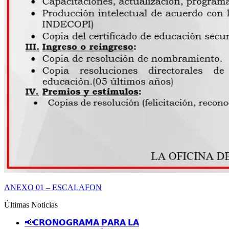
ANEXO 01 – ESCALAFON
Últimas Noticias
📢𝗖𝗥𝗢𝗡𝗢𝗚𝗥𝗔𝗠𝗔 𝗣𝗔𝗥𝗔 𝗟𝗔