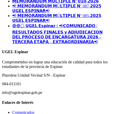
𝗠𝗘𝗠𝗢𝗥𝗔𝗡𝗗𝗨𝗠 𝗠𝗨𝗟𝗧𝗜𝗣𝗟𝗘 𝗡° 𝟬𝟭𝟬-𝟮𝟬𝟮𝟲
📢 𝗠𝗘𝗠𝗢𝗥𝗔́𝗡𝗗𝗨𝗠 𝗠Ú𝗟𝗧𝗜𝗣𝗟𝗘 𝗡° 087-𝟮𝟬𝟮𝟱
𝗨𝗚𝗘𝗟 𝗘𝗦𝗣𝗜𝗡𝗔𝗥📢
📢 𝗠𝗘𝗠𝗢𝗥𝗔́𝗡𝗗𝗨𝗠 𝗠Ú𝗟𝗧𝗜𝗣𝗟𝗘 𝗡° 085-𝟮𝟬𝟮𝟱
𝗨𝗚𝗘𝗟 𝗘𝗦𝗣𝗜𝗡𝗔𝗥📢
🔵🔴⚪️ 𝗨𝗚𝗘𝗟 𝗘𝘀𝗽𝗶𝗻𝗮𝗿 || 📢𝗖𝗢𝗠𝗨𝗡𝗜𝗖𝗔𝗗𝗢 |
𝗥𝗘𝗦𝗨𝗟𝗧𝗔𝗗𝗢𝗦 𝗙𝗜𝗡𝗔𝗟𝗘𝗦 𝘆 𝗔𝗗𝗝𝗨𝗗𝗜𝗖𝗔𝗖𝗜𝗢𝗡
𝗗𝗘𝗟 𝗣𝗥𝗢𝗖𝗘𝗦𝗢 𝗗𝗘 𝗘𝗡𝗖𝗔𝗥𝗚𝗔𝗧𝗨𝗥𝗔 𝟮𝟬𝟮𝟲 –
𝗧𝗘𝗥𝗖𝗘𝗥𝗔 𝗘𝗧𝗔𝗣𝗔 – 𝗘𝗫𝗧𝗥𝗔𝗢𝗥𝗗𝗜𝗡𝗔𝗥𝗜𝗔📢
UGEL Espinar
Comprometidos en lograr una educación de calidad para todos los
estudiantes de la provincia de Espinar.
Plazoleta Unidad Vecinal S/N - Espinar
084-011101
info@ugelespinar.gob.pe
Enlaces de Interés
Comunicados