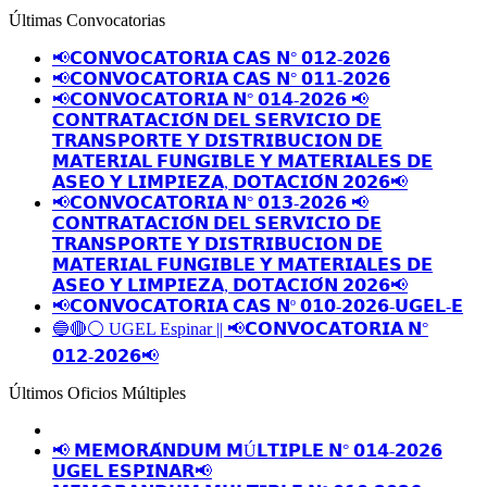
Últimas Convocatorias
📢𝗖𝗢𝗡𝗩𝗢𝗖𝗔𝗧𝗢𝗥𝗜𝗔 𝗖𝗔𝗦 𝗡° 𝟬𝟭𝟮-𝟮𝟬𝟮𝟲
📢𝗖𝗢𝗡𝗩𝗢𝗖𝗔𝗧𝗢𝗥𝗜𝗔 𝗖𝗔𝗦 𝗡° 𝟬𝟭𝟭-𝟮𝟬𝟮𝟲
📢𝗖𝗢𝗡𝗩𝗢𝗖𝗔𝗧𝗢𝗥𝗜𝗔 𝗡° 𝟬𝟭𝟰-𝟮𝟬𝟮𝟲 📢
𝗖𝗢𝗡𝗧𝗥𝗔𝗧𝗔𝗖𝗜𝗢́𝗡 𝗗𝗘𝗟 𝗦𝗘𝗥𝗩𝗜𝗖𝗜𝗢 𝗗𝗘
𝗧𝗥𝗔𝗡𝗦𝗣𝗢𝗥𝗧𝗘 𝗬 𝗗𝗜𝗦𝗧𝗥𝗜𝗕𝗨𝗖𝗜𝗢𝗡 𝗗𝗘
𝗠𝗔𝗧𝗘𝗥𝗜𝗔𝗟 𝗙𝗨𝗡𝗚𝗜𝗕𝗟𝗘 𝗬 𝗠𝗔𝗧𝗘𝗥𝗜𝗔𝗟𝗘𝗦 𝗗𝗘
𝗔𝗦𝗘𝗢 𝗬 𝗟𝗜𝗠𝗣𝗜𝗘𝗭𝗔, 𝗗𝗢𝗧𝗔𝗖𝗜𝗢́𝗡 𝟮𝟬𝟮𝟲📢
📢𝗖𝗢𝗡𝗩𝗢𝗖𝗔𝗧𝗢𝗥𝗜𝗔 𝗡° 𝟬𝟭𝟯-𝟮𝟬𝟮𝟲 📢
𝗖𝗢𝗡𝗧𝗥𝗔𝗧𝗔𝗖𝗜𝗢́𝗡 𝗗𝗘𝗟 𝗦𝗘𝗥𝗩𝗜𝗖𝗜𝗢 𝗗𝗘
𝗧𝗥𝗔𝗡𝗦𝗣𝗢𝗥𝗧𝗘 𝗬 𝗗𝗜𝗦𝗧𝗥𝗜𝗕𝗨𝗖𝗜𝗢𝗡 𝗗𝗘
𝗠𝗔𝗧𝗘𝗥𝗜𝗔𝗟 𝗙𝗨𝗡𝗚𝗜𝗕𝗟𝗘 𝗬 𝗠𝗔𝗧𝗘𝗥𝗜𝗔𝗟𝗘𝗦 𝗗𝗘
𝗔𝗦𝗘𝗢 𝗬 𝗟𝗜𝗠𝗣𝗜𝗘𝗭𝗔, 𝗗𝗢𝗧𝗔𝗖𝗜𝗢́𝗡 𝟮𝟬𝟮𝟲📢
📢𝗖𝗢𝗡𝗩𝗢𝗖𝗔𝗧𝗢𝗥𝗜𝗔 𝗖𝗔𝗦 𝗡º 𝟬𝟭𝟬-𝟮𝟬𝟮𝟲-𝗨𝗚𝗘𝗟-𝗘
🔵🔴⚪️ UGEL Espinar || 📢𝗖𝗢𝗡𝗩𝗢𝗖𝗔𝗧𝗢𝗥𝗜𝗔 𝗡°
𝟬𝟭𝟮-𝟮𝟬𝟮𝟲📢
Últimos Oficios Múltiples
📢 𝗠𝗘𝗠𝗢𝗥𝗔́𝗡𝗗𝗨𝗠 𝗠Ú𝗟𝗧𝗜𝗣𝗟𝗘 𝗡° 𝟬𝟭𝟰-𝟮𝟬𝟮𝟲
𝗨𝗚𝗘𝗟 𝗘𝗦𝗣𝗜𝗡𝗔𝗥📢