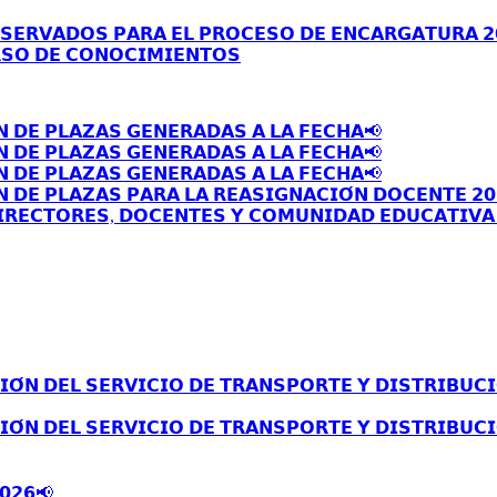
𝗦𝗘𝗥𝗩𝗔𝗗𝗢𝗦 𝗣𝗔𝗥𝗔 𝗘𝗟 𝗣𝗥𝗢𝗖𝗘𝗦𝗢 𝗗𝗘 𝗘𝗡𝗖𝗔𝗥𝗚𝗔𝗧𝗨𝗥𝗔 𝟮
𝗦𝗢 𝗗𝗘 𝗖𝗢𝗡𝗢𝗖𝗜𝗠𝗜𝗘𝗡𝗧𝗢𝗦
𝗡 𝗗𝗘 𝗣𝗟𝗔𝗭𝗔𝗦 𝗚𝗘𝗡𝗘𝗥𝗔𝗗𝗔𝗦 𝗔 𝗟𝗔 𝗙𝗘𝗖𝗛𝗔📢
𝗡 𝗗𝗘 𝗣𝗟𝗔𝗭𝗔𝗦 𝗚𝗘𝗡𝗘𝗥𝗔𝗗𝗔𝗦 𝗔 𝗟𝗔 𝗙𝗘𝗖𝗛𝗔📢
𝗡 𝗗𝗘 𝗣𝗟𝗔𝗭𝗔𝗦 𝗚𝗘𝗡𝗘𝗥𝗔𝗗𝗔𝗦 𝗔 𝗟𝗔 𝗙𝗘𝗖𝗛𝗔📢
 𝗗𝗘 𝗣𝗟𝗔𝗭𝗔𝗦 𝗣𝗔𝗥𝗔 𝗟𝗔 𝗥𝗘𝗔𝗦𝗜𝗚𝗡𝗔𝗖𝗜𝗢́𝗡 𝗗𝗢𝗖𝗘𝗡𝗧𝗘 𝟮𝟬
𝗥𝗘𝗖𝗧𝗢𝗥𝗘𝗦, 𝗗𝗢𝗖𝗘𝗡𝗧𝗘𝗦 𝗬 𝗖𝗢𝗠𝗨𝗡𝗜𝗗𝗔𝗗 𝗘𝗗𝗨𝗖𝗔𝗧𝗜𝗩𝗔 
́𝗡 𝗗𝗘𝗟 𝗦𝗘𝗥𝗩𝗜𝗖𝗜𝗢 𝗗𝗘 𝗧𝗥𝗔𝗡𝗦𝗣𝗢𝗥𝗧𝗘 𝗬 𝗗𝗜𝗦𝗧𝗥𝗜𝗕𝗨𝗖𝗜
́𝗡 𝗗𝗘𝗟 𝗦𝗘𝗥𝗩𝗜𝗖𝗜𝗢 𝗗𝗘 𝗧𝗥𝗔𝗡𝗦𝗣𝗢𝗥𝗧𝗘 𝗬 𝗗𝗜𝗦𝗧𝗥𝗜𝗕𝗨𝗖𝗜
𝟬𝟮𝟲📢