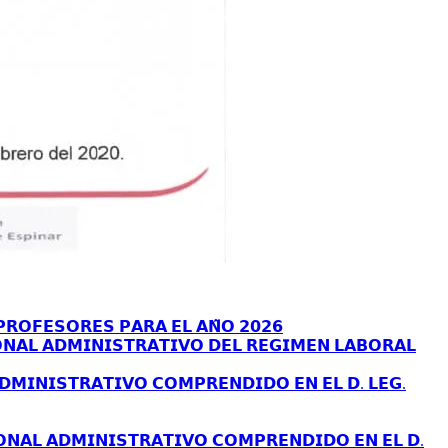
𝗥𝗢𝗙𝗘𝗦𝗢𝗥𝗘𝗦 𝗣𝗔𝗥𝗔 𝗘𝗟 𝗔𝗡̃𝗢 𝟮𝟬𝟮𝟲
𝗡𝗔𝗟 𝗔𝗗𝗠𝗜𝗡𝗜𝗦𝗧𝗥𝗔𝗧𝗜𝗩𝗢 𝗗𝗘𝗟 𝗥𝗘𝗚𝗜𝗠𝗘𝗡 𝗟𝗔𝗕𝗢𝗥𝗔𝗟
𝗗𝗠𝗜𝗡𝗜𝗦𝗧𝗥𝗔𝗧𝗜𝗩𝗢 𝗖𝗢𝗠𝗣𝗥𝗘𝗡𝗗𝗜𝗗𝗢 𝗘𝗡 𝗘𝗟 𝗗. 𝗟𝗘𝗚.
𝗢𝗡𝗔𝗟 𝗔𝗗𝗠𝗜𝗡𝗜𝗦𝗧𝗥𝗔𝗧𝗜𝗩𝗢 𝗖𝗢𝗠𝗣𝗥𝗘𝗡𝗗𝗜𝗗𝗢 𝗘𝗡 𝗘𝗟 𝗗.