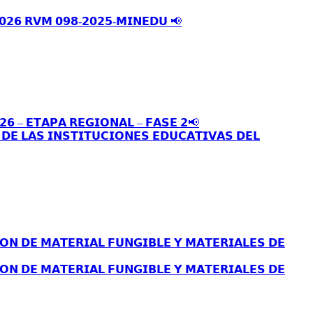
𝟬𝟮𝟲 𝗥𝗩𝗠 𝟬𝟵𝟴-𝟮𝟬𝟮𝟱-𝗠𝗜𝗡𝗘𝗗𝗨 📢
𝟮𝟲 – 𝗘𝗧𝗔𝗣𝗔 𝗥𝗘𝗚𝗜𝗢𝗡𝗔𝗟 – 𝗙𝗔𝗦𝗘 𝟮📢
𝗘 𝗟𝗔𝗦 𝗜𝗡𝗦𝗧𝗜𝗧𝗨𝗖𝗜𝗢𝗡𝗘𝗦 𝗘𝗗𝗨𝗖𝗔𝗧𝗜𝗩𝗔𝗦 𝗗𝗘𝗟
𝗢𝗡 𝗗𝗘 𝗠𝗔𝗧𝗘𝗥𝗜𝗔𝗟 𝗙𝗨𝗡𝗚𝗜𝗕𝗟𝗘 𝗬 𝗠𝗔𝗧𝗘𝗥𝗜𝗔𝗟𝗘𝗦 𝗗𝗘
𝗢𝗡 𝗗𝗘 𝗠𝗔𝗧𝗘𝗥𝗜𝗔𝗟 𝗙𝗨𝗡𝗚𝗜𝗕𝗟𝗘 𝗬 𝗠𝗔𝗧𝗘𝗥𝗜𝗔𝗟𝗘𝗦 𝗗𝗘