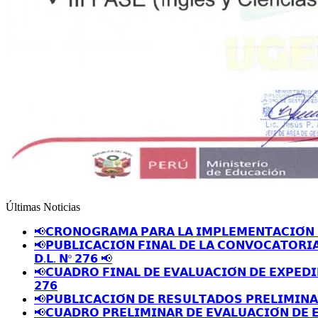
Últimas Noticias
📢𝗖𝗥𝗢𝗡𝗢𝗚𝗥𝗔𝗠𝗔 𝗣𝗔𝗥𝗔 𝗟𝗔 𝗜𝗠𝗣𝗟𝗘𝗠𝗘𝗡𝗧𝗔𝗖𝗜𝗢́𝗡 
📢𝗣𝗨𝗕𝗟𝗜𝗖𝗔𝗖𝗜𝗢́𝗡 𝗙𝗜𝗡𝗔𝗟 𝗗𝗘 𝗟𝗔 𝗖𝗢𝗡𝗩𝗢𝗖𝗔𝗧𝗢𝗥𝗜
𝗗.𝗟. 𝗡º 𝟮𝟳𝟲 📢
📢𝗖𝗨𝗔𝗗𝗥𝗢 𝗙𝗜𝗡𝗔𝗟 𝗗𝗘 𝗘𝗩𝗔𝗟𝗨𝗔𝗖𝗜𝗢́𝗡 𝗗𝗘 𝗘𝗫𝗣𝗘𝗗𝗜
𝟮𝟳𝟲
📢𝗣𝗨𝗕𝗟𝗜𝗖𝗔𝗖𝗜𝗢́𝗡 𝗗𝗘 𝗥𝗘𝗦𝗨𝗟𝗧𝗔𝗗𝗢𝗦 𝗣𝗥𝗘𝗟𝗜𝗠𝗜𝗡
📢𝗖𝗨𝗔𝗗𝗥𝗢 𝗣𝗥𝗘𝗟𝗜𝗠𝗜𝗡𝗔𝗥 𝗗𝗘 𝗘𝗩𝗔𝗟𝗨𝗔𝗖𝗜𝗢́𝗡 𝗗𝗘 