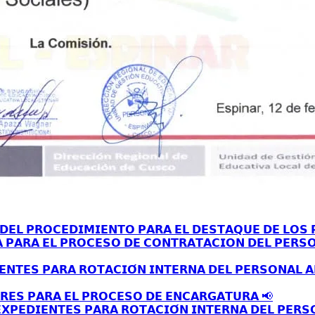
𝗘𝗟 𝗣𝗥𝗢𝗖𝗘𝗗𝗜𝗠𝗜𝗘𝗡𝗧𝗢 𝗣𝗔𝗥𝗔 𝗘𝗟 𝗗𝗘𝗦𝗧𝗔𝗤𝗨𝗘 𝗗𝗘 𝗟𝗢𝗦 𝗣
𝗔 𝗣𝗔𝗥𝗔 𝗘𝗟 𝗣𝗥𝗢𝗖𝗘𝗦𝗢 𝗗𝗘 𝗖𝗢𝗡𝗧𝗥𝗔𝗧𝗔𝗖𝗜𝗢𝗡 𝗗𝗘𝗟 𝗣𝗘𝗥𝗦
𝗘𝗡𝗧𝗘𝗦 𝗣𝗔𝗥𝗔 𝗥𝗢𝗧𝗔𝗖𝗜𝗢́𝗡 𝗜𝗡𝗧𝗘𝗥𝗡𝗔 𝗗𝗘𝗟 𝗣𝗘𝗥𝗦𝗢𝗡𝗔𝗟 
𝗥𝗘𝗦 𝗣𝗔𝗥𝗔 𝗘𝗟 𝗣𝗥𝗢𝗖𝗘𝗦𝗢 𝗗𝗘 𝗘𝗡𝗖𝗔𝗥𝗚𝗔𝗧𝗨𝗥𝗔 📢
𝗫𝗣𝗘𝗗𝗜𝗘𝗡𝗧𝗘𝗦 𝗣𝗔𝗥𝗔 𝗥𝗢𝗧𝗔𝗖𝗜𝗢́𝗡 𝗜𝗡𝗧𝗘𝗥𝗡𝗔 𝗗𝗘𝗟 𝗣𝗘𝗥𝗦