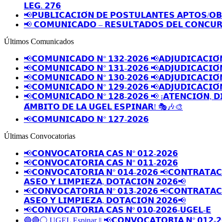
𝗟𝗘𝗚. 𝟮𝟳𝟲
📢𝗣𝗨𝗕𝗟𝗜𝗖𝗔𝗖𝗜𝗢́𝗡 𝗗𝗘 𝗣𝗢𝗦𝗧𝗨𝗟𝗔𝗡𝗧𝗘𝗦 𝗔𝗣𝗧𝗢𝗦/𝗢
📢 𝗖𝗢𝗠𝗨𝗡𝗜𝗖𝗔𝗗𝗢 – 𝗥𝗘𝗦𝗨𝗟𝗧𝗔𝗗𝗢𝗦 𝗗𝗘𝗟 𝗖𝗢𝗡𝗖𝗨𝗥
Últimos Comunicados
📢𝗖𝗢𝗠𝗨𝗡𝗜𝗖𝗔𝗗𝗢 𝗡° 𝟭𝟯𝟮-𝟮𝟬𝟮𝟲 📢𝗔𝗗𝗝𝗨𝗗𝗜𝗖𝗔𝗖𝗜𝗢́
📢𝗖𝗢𝗠𝗨𝗡𝗜𝗖𝗔𝗗𝗢 𝗡° 𝟭𝟯𝟭-𝟮𝟬𝟮𝟲 📢𝗔𝗗𝗝𝗨𝗗𝗜𝗖𝗔𝗖𝗜𝗢́
📢𝗖𝗢𝗠𝗨𝗡𝗜𝗖𝗔𝗗𝗢 𝗡° 𝟭𝟯𝟬-𝟮𝟬𝟮𝟲 📢𝗔𝗗𝗝𝗨𝗗𝗜𝗖𝗔𝗖𝗜𝗢́
📢𝗖𝗢𝗠𝗨𝗡𝗜𝗖𝗔𝗗𝗢 𝗡° 𝟭𝟮𝟵-𝟮𝟬𝟮𝟲 📢𝗔𝗗𝗝𝗨𝗗𝗜𝗖𝗔𝗖𝗜𝗢́
📢𝗖𝗢𝗠𝗨𝗡𝗜𝗖𝗔𝗗𝗢 𝗡° 𝟭𝟮𝟴-𝟮𝟬𝟮𝟲 📢 ¡𝗔𝗧𝗘𝗡𝗖𝗜𝗢́𝗡, 𝗗
𝗔́𝗠𝗕𝗜𝗧𝗢 𝗗𝗘 𝗟𝗔 𝗨𝗚𝗘𝗟 𝗘𝗦𝗣𝗜𝗡𝗔𝗥! 🎭🎶🎨
📢𝗖𝗢𝗠𝗨𝗡𝗜𝗖𝗔𝗗𝗢 𝗡° 𝟭𝟮𝟳-𝟮𝟬𝟮𝟲
Últimas Convocatorias
📢𝗖𝗢𝗡𝗩𝗢𝗖𝗔𝗧𝗢𝗥𝗜𝗔 𝗖𝗔𝗦 𝗡° 𝟬𝟭𝟮-𝟮𝟬𝟮𝟲
📢𝗖𝗢𝗡𝗩𝗢𝗖𝗔𝗧𝗢𝗥𝗜𝗔 𝗖𝗔𝗦 𝗡° 𝟬𝟭𝟭-𝟮𝟬𝟮𝟲
📢𝗖𝗢𝗡𝗩𝗢𝗖𝗔𝗧𝗢𝗥𝗜𝗔 𝗡° 𝟬𝟭𝟰-𝟮𝟬𝟮𝟲 📢𝗖𝗢𝗡𝗧𝗥𝗔𝗧𝗔𝗖𝗜
𝗔𝗦𝗘𝗢 𝗬 𝗟𝗜𝗠𝗣𝗜𝗘𝗭𝗔, 𝗗𝗢𝗧𝗔𝗖𝗜𝗢́𝗡 𝟮𝟬𝟮𝟲📢
📢𝗖𝗢𝗡𝗩𝗢𝗖𝗔𝗧𝗢𝗥𝗜𝗔 𝗡° 𝟬𝟭𝟯-𝟮𝟬𝟮𝟲 📢𝗖𝗢𝗡𝗧𝗥𝗔𝗧𝗔𝗖𝗜
𝗔𝗦𝗘𝗢 𝗬 𝗟𝗜𝗠𝗣𝗜𝗘𝗭𝗔, 𝗗𝗢𝗧𝗔𝗖𝗜𝗢́𝗡 𝟮𝟬𝟮𝟲📢
📢𝗖𝗢𝗡𝗩𝗢𝗖𝗔𝗧𝗢𝗥𝗜𝗔 𝗖𝗔𝗦 𝗡º 𝟬𝟭𝟬-𝟮𝟬𝟮𝟲-𝗨𝗚𝗘𝗟-𝗘
🔵🔴⚪️ UGEL Espinar || 📢𝗖𝗢𝗡𝗩𝗢𝗖𝗔𝗧𝗢𝗥𝗜𝗔 𝗡° 𝟬𝟭𝟮-𝟮