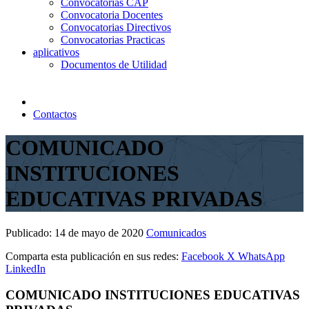
Convocatorias CAP
Convocatoria Docentes
Convocatorias Directivos
Convocatorias Practicas
aplicativos
Documentos de Utilidad
Contactos
COMUNICADO
INSTITUCIONES
EDUCATIVAS PRIVADAS
Publicado:
14 de mayo de 2020
Comunicados
Comparta esta publicación en sus redes:
Facebook
X
WhatsApp
LinkedIn
COMUNICADO INSTITUCIONES EDUCATIVAS