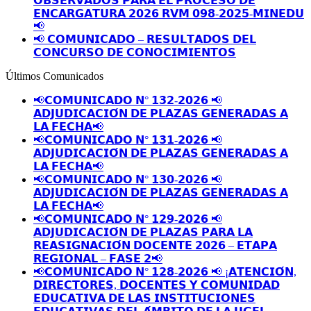
𝗢𝗕𝗦𝗘𝗥𝗩𝗔𝗗𝗢𝗦 𝗣𝗔𝗥𝗔 𝗘𝗟 𝗣𝗥𝗢𝗖𝗘𝗦𝗢 𝗗𝗘
𝗘𝗡𝗖𝗔𝗥𝗚𝗔𝗧𝗨𝗥𝗔 𝟮𝟬𝟮𝟲 𝗥𝗩𝗠 𝟬𝟵𝟴-𝟮𝟬𝟮𝟱-𝗠𝗜𝗡𝗘𝗗𝗨
📢
📢 𝗖𝗢𝗠𝗨𝗡𝗜𝗖𝗔𝗗𝗢 – 𝗥𝗘𝗦𝗨𝗟𝗧𝗔𝗗𝗢𝗦 𝗗𝗘𝗟
𝗖𝗢𝗡𝗖𝗨𝗥𝗦𝗢 𝗗𝗘 𝗖𝗢𝗡𝗢𝗖𝗜𝗠𝗜𝗘𝗡𝗧𝗢𝗦
Últimos Comunicados
📢𝗖𝗢𝗠𝗨𝗡𝗜𝗖𝗔𝗗𝗢 𝗡° 𝟭𝟯𝟮-𝟮𝟬𝟮𝟲 📢
𝗔𝗗𝗝𝗨𝗗𝗜𝗖𝗔𝗖𝗜𝗢́𝗡 𝗗𝗘 𝗣𝗟𝗔𝗭𝗔𝗦 𝗚𝗘𝗡𝗘𝗥𝗔𝗗𝗔𝗦 𝗔
𝗟𝗔 𝗙𝗘𝗖𝗛𝗔📢
📢𝗖𝗢𝗠𝗨𝗡𝗜𝗖𝗔𝗗𝗢 𝗡° 𝟭𝟯𝟭-𝟮𝟬𝟮𝟲 📢
𝗔𝗗𝗝𝗨𝗗𝗜𝗖𝗔𝗖𝗜𝗢́𝗡 𝗗𝗘 𝗣𝗟𝗔𝗭𝗔𝗦 𝗚𝗘𝗡𝗘𝗥𝗔𝗗𝗔𝗦 𝗔
𝗟𝗔 𝗙𝗘𝗖𝗛𝗔📢
📢𝗖𝗢𝗠𝗨𝗡𝗜𝗖𝗔𝗗𝗢 𝗡° 𝟭𝟯𝟬-𝟮𝟬𝟮𝟲 📢
𝗔𝗗𝗝𝗨𝗗𝗜𝗖𝗔𝗖𝗜𝗢́𝗡 𝗗𝗘 𝗣𝗟𝗔𝗭𝗔𝗦 𝗚𝗘𝗡𝗘𝗥𝗔𝗗𝗔𝗦 𝗔
𝗟𝗔 𝗙𝗘𝗖𝗛𝗔📢
📢𝗖𝗢𝗠𝗨𝗡𝗜𝗖𝗔𝗗𝗢 𝗡° 𝟭𝟮𝟵-𝟮𝟬𝟮𝟲 📢
𝗔𝗗𝗝𝗨𝗗𝗜𝗖𝗔𝗖𝗜𝗢́𝗡 𝗗𝗘 𝗣𝗟𝗔𝗭𝗔𝗦 𝗣𝗔𝗥𝗔 𝗟𝗔
𝗥𝗘𝗔𝗦𝗜𝗚𝗡𝗔𝗖𝗜𝗢́𝗡 𝗗𝗢𝗖𝗘𝗡𝗧𝗘 𝟮𝟬𝟮𝟲 – 𝗘𝗧𝗔𝗣𝗔
𝗥𝗘𝗚𝗜𝗢𝗡𝗔𝗟 – 𝗙𝗔𝗦𝗘 𝟮📢
📢𝗖𝗢𝗠𝗨𝗡𝗜𝗖𝗔𝗗𝗢 𝗡° 𝟭𝟮𝟴-𝟮𝟬𝟮𝟲 📢 ¡𝗔𝗧𝗘𝗡𝗖𝗜𝗢́𝗡,
𝗗𝗜𝗥𝗘𝗖𝗧𝗢𝗥𝗘𝗦, 𝗗𝗢𝗖𝗘𝗡𝗧𝗘𝗦 𝗬 𝗖𝗢𝗠𝗨𝗡𝗜𝗗𝗔𝗗
𝗘𝗗𝗨𝗖𝗔𝗧𝗜𝗩𝗔 𝗗𝗘 𝗟𝗔𝗦 𝗜𝗡𝗦𝗧𝗜𝗧𝗨𝗖𝗜𝗢𝗡𝗘𝗦