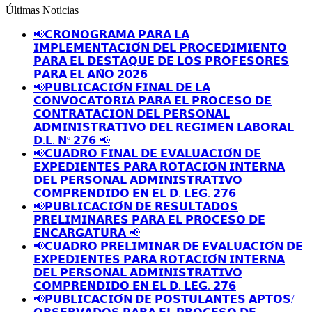
Últimas Noticias
📢𝗖𝗥𝗢𝗡𝗢𝗚𝗥𝗔𝗠𝗔 𝗣𝗔𝗥𝗔 𝗟𝗔
𝗜𝗠𝗣𝗟𝗘𝗠𝗘𝗡𝗧𝗔𝗖𝗜𝗢́𝗡 𝗗𝗘𝗟 𝗣𝗥𝗢𝗖𝗘𝗗𝗜𝗠𝗜𝗘𝗡𝗧𝗢
𝗣𝗔𝗥𝗔 𝗘𝗟 𝗗𝗘𝗦𝗧𝗔𝗤𝗨𝗘 𝗗𝗘 𝗟𝗢𝗦 𝗣𝗥𝗢𝗙𝗘𝗦𝗢𝗥𝗘𝗦
𝗣𝗔𝗥𝗔 𝗘𝗟 𝗔𝗡̃𝗢 𝟮𝟬𝟮𝟲
📢𝗣𝗨𝗕𝗟𝗜𝗖𝗔𝗖𝗜𝗢́𝗡 𝗙𝗜𝗡𝗔𝗟 𝗗𝗘 𝗟𝗔
𝗖𝗢𝗡𝗩𝗢𝗖𝗔𝗧𝗢𝗥𝗜𝗔 𝗣𝗔𝗥𝗔 𝗘𝗟 𝗣𝗥𝗢𝗖𝗘𝗦𝗢 𝗗𝗘
𝗖𝗢𝗡𝗧𝗥𝗔𝗧𝗔𝗖𝗜𝗢𝗡 𝗗𝗘𝗟 𝗣𝗘𝗥𝗦𝗢𝗡𝗔𝗟
𝗔𝗗𝗠𝗜𝗡𝗜𝗦𝗧𝗥𝗔𝗧𝗜𝗩𝗢 𝗗𝗘𝗟 𝗥𝗘𝗚𝗜𝗠𝗘𝗡 𝗟𝗔𝗕𝗢𝗥𝗔𝗟
𝗗.𝗟. 𝗡º 𝟮𝟳𝟲 📢
📢𝗖𝗨𝗔𝗗𝗥𝗢 𝗙𝗜𝗡𝗔𝗟 𝗗𝗘 𝗘𝗩𝗔𝗟𝗨𝗔𝗖𝗜𝗢́𝗡 𝗗𝗘
𝗘𝗫𝗣𝗘𝗗𝗜𝗘𝗡𝗧𝗘𝗦 𝗣𝗔𝗥𝗔 𝗥𝗢𝗧𝗔𝗖𝗜𝗢́𝗡 𝗜𝗡𝗧𝗘𝗥𝗡𝗔
𝗗𝗘𝗟 𝗣𝗘𝗥𝗦𝗢𝗡𝗔𝗟 𝗔𝗗𝗠𝗜𝗡𝗜𝗦𝗧𝗥𝗔𝗧𝗜𝗩𝗢
𝗖𝗢𝗠𝗣𝗥𝗘𝗡𝗗𝗜𝗗𝗢 𝗘𝗡 𝗘𝗟 𝗗. 𝗟𝗘𝗚. 𝟮𝟳𝟲
📢𝗣𝗨𝗕𝗟𝗜𝗖𝗔𝗖𝗜𝗢́𝗡 𝗗𝗘 𝗥𝗘𝗦𝗨𝗟𝗧𝗔𝗗𝗢𝗦
𝗣𝗥𝗘𝗟𝗜𝗠𝗜𝗡𝗔𝗥𝗘𝗦 𝗣𝗔𝗥𝗔 𝗘𝗟 𝗣𝗥𝗢𝗖𝗘𝗦𝗢 𝗗𝗘
𝗘𝗡𝗖𝗔𝗥𝗚𝗔𝗧𝗨𝗥𝗔 📢
📢𝗖𝗨𝗔𝗗𝗥𝗢 𝗣𝗥𝗘𝗟𝗜𝗠𝗜𝗡𝗔𝗥 𝗗𝗘 𝗘𝗩𝗔𝗟𝗨𝗔𝗖𝗜𝗢́𝗡 𝗗𝗘
𝗘𝗫𝗣𝗘𝗗𝗜𝗘𝗡𝗧𝗘𝗦 𝗣𝗔𝗥𝗔 𝗥𝗢𝗧𝗔𝗖𝗜𝗢́𝗡 𝗜𝗡𝗧𝗘𝗥𝗡𝗔
𝗗𝗘𝗟 𝗣𝗘𝗥𝗦𝗢𝗡𝗔𝗟 𝗔𝗗𝗠𝗜𝗡𝗜𝗦𝗧𝗥𝗔𝗧𝗜𝗩𝗢
𝗖𝗢𝗠𝗣𝗥𝗘𝗡𝗗𝗜𝗗𝗢 𝗘𝗡 𝗘𝗟 𝗗. 𝗟𝗘𝗚. 𝟮𝟳𝟲
📢𝗣𝗨𝗕𝗟𝗜𝗖𝗔𝗖𝗜𝗢́𝗡 𝗗𝗘 𝗣𝗢𝗦𝗧𝗨𝗟𝗔𝗡𝗧𝗘𝗦 𝗔𝗣𝗧𝗢𝗦/