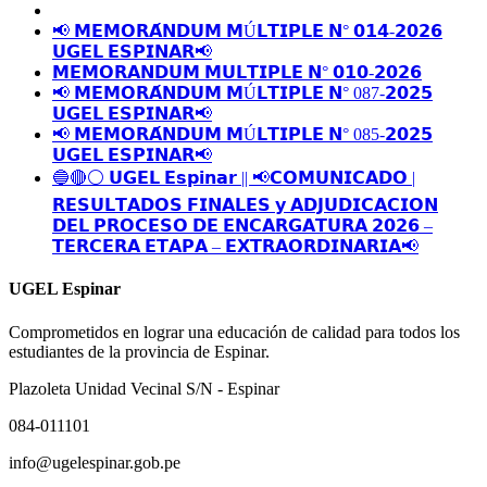
📢 𝗠𝗘𝗠𝗢𝗥𝗔́𝗡𝗗𝗨𝗠 𝗠Ú𝗟𝗧𝗜𝗣𝗟𝗘 𝗡° 𝟬𝟭𝟰-𝟮𝟬𝟮𝟲
𝗨𝗚𝗘𝗟 𝗘𝗦𝗣𝗜𝗡𝗔𝗥📢
𝗠𝗘𝗠𝗢𝗥𝗔𝗡𝗗𝗨𝗠 𝗠𝗨𝗟𝗧𝗜𝗣𝗟𝗘 𝗡° 𝟬𝟭𝟬-𝟮𝟬𝟮𝟲
📢 𝗠𝗘𝗠𝗢𝗥𝗔́𝗡𝗗𝗨𝗠 𝗠Ú𝗟𝗧𝗜𝗣𝗟𝗘 𝗡° 087-𝟮𝟬𝟮𝟱
𝗨𝗚𝗘𝗟 𝗘𝗦𝗣𝗜𝗡𝗔𝗥📢
📢 𝗠𝗘𝗠𝗢𝗥𝗔́𝗡𝗗𝗨𝗠 𝗠Ú𝗟𝗧𝗜𝗣𝗟𝗘 𝗡° 085-𝟮𝟬𝟮𝟱
𝗨𝗚𝗘𝗟 𝗘𝗦𝗣𝗜𝗡𝗔𝗥📢
🔵🔴⚪️ 𝗨𝗚𝗘𝗟 𝗘𝘀𝗽𝗶𝗻𝗮𝗿 || 📢𝗖𝗢𝗠𝗨𝗡𝗜𝗖𝗔𝗗𝗢 |
𝗥𝗘𝗦𝗨𝗟𝗧𝗔𝗗𝗢𝗦 𝗙𝗜𝗡𝗔𝗟𝗘𝗦 𝘆 𝗔𝗗𝗝𝗨𝗗𝗜𝗖𝗔𝗖𝗜𝗢𝗡
𝗗𝗘𝗟 𝗣𝗥𝗢𝗖𝗘𝗦𝗢 𝗗𝗘 𝗘𝗡𝗖𝗔𝗥𝗚𝗔𝗧𝗨𝗥𝗔 𝟮𝟬𝟮𝟲 –
𝗧𝗘𝗥𝗖𝗘𝗥𝗔 𝗘𝗧𝗔𝗣𝗔 – 𝗘𝗫𝗧𝗥𝗔𝗢𝗥𝗗𝗜𝗡𝗔𝗥𝗜𝗔📢
UGEL Espinar
Comprometidos en lograr una educación de calidad para todos los
estudiantes de la provincia de Espinar.
Plazoleta Unidad Vecinal S/N - Espinar
084-011101
info@ugelespinar.gob.pe