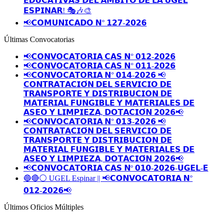
𝗘𝗗𝗨𝗖𝗔𝗧𝗜𝗩𝗔𝗦 𝗗𝗘𝗟 𝗔́𝗠𝗕𝗜𝗧𝗢 𝗗𝗘 𝗟𝗔 𝗨𝗚𝗘𝗟
𝗘𝗦𝗣𝗜𝗡𝗔𝗥! 🎭🎶🎨
📢𝗖𝗢𝗠𝗨𝗡𝗜𝗖𝗔𝗗𝗢 𝗡° 𝟭𝟮𝟳-𝟮𝟬𝟮𝟲
Últimas Convocatorias
📢𝗖𝗢𝗡𝗩𝗢𝗖𝗔𝗧𝗢𝗥𝗜𝗔 𝗖𝗔𝗦 𝗡° 𝟬𝟭𝟮-𝟮𝟬𝟮𝟲
📢𝗖𝗢𝗡𝗩𝗢𝗖𝗔𝗧𝗢𝗥𝗜𝗔 𝗖𝗔𝗦 𝗡° 𝟬𝟭𝟭-𝟮𝟬𝟮𝟲
📢𝗖𝗢𝗡𝗩𝗢𝗖𝗔𝗧𝗢𝗥𝗜𝗔 𝗡° 𝟬𝟭𝟰-𝟮𝟬𝟮𝟲 📢
𝗖𝗢𝗡𝗧𝗥𝗔𝗧𝗔𝗖𝗜𝗢́𝗡 𝗗𝗘𝗟 𝗦𝗘𝗥𝗩𝗜𝗖𝗜𝗢 𝗗𝗘
𝗧𝗥𝗔𝗡𝗦𝗣𝗢𝗥𝗧𝗘 𝗬 𝗗𝗜𝗦𝗧𝗥𝗜𝗕𝗨𝗖𝗜𝗢𝗡 𝗗𝗘
𝗠𝗔𝗧𝗘𝗥𝗜𝗔𝗟 𝗙𝗨𝗡𝗚𝗜𝗕𝗟𝗘 𝗬 𝗠𝗔𝗧𝗘𝗥𝗜𝗔𝗟𝗘𝗦 𝗗𝗘
𝗔𝗦𝗘𝗢 𝗬 𝗟𝗜𝗠𝗣𝗜𝗘𝗭𝗔, 𝗗𝗢𝗧𝗔𝗖𝗜𝗢́𝗡 𝟮𝟬𝟮𝟲📢
📢𝗖𝗢𝗡𝗩𝗢𝗖𝗔𝗧𝗢𝗥𝗜𝗔 𝗡° 𝟬𝟭𝟯-𝟮𝟬𝟮𝟲 📢
𝗖𝗢𝗡𝗧𝗥𝗔𝗧𝗔𝗖𝗜𝗢́𝗡 𝗗𝗘𝗟 𝗦𝗘𝗥𝗩𝗜𝗖𝗜𝗢 𝗗𝗘
𝗧𝗥𝗔𝗡𝗦𝗣𝗢𝗥𝗧𝗘 𝗬 𝗗𝗜𝗦𝗧𝗥𝗜𝗕𝗨𝗖𝗜𝗢𝗡 𝗗𝗘
𝗠𝗔𝗧𝗘𝗥𝗜𝗔𝗟 𝗙𝗨𝗡𝗚𝗜𝗕𝗟𝗘 𝗬 𝗠𝗔𝗧𝗘𝗥𝗜𝗔𝗟𝗘𝗦 𝗗𝗘
𝗔𝗦𝗘𝗢 𝗬 𝗟𝗜𝗠𝗣𝗜𝗘𝗭𝗔, 𝗗𝗢𝗧𝗔𝗖𝗜𝗢́𝗡 𝟮𝟬𝟮𝟲📢
📢𝗖𝗢𝗡𝗩𝗢𝗖𝗔𝗧𝗢𝗥𝗜𝗔 𝗖𝗔𝗦 𝗡º 𝟬𝟭𝟬-𝟮𝟬𝟮𝟲-𝗨𝗚𝗘𝗟-𝗘
🔵🔴⚪️ UGEL Espinar || 📢𝗖𝗢𝗡𝗩𝗢𝗖𝗔𝗧𝗢𝗥𝗜𝗔 𝗡°
𝟬𝟭𝟮-𝟮𝟬𝟮𝟲📢
Últimos Oficios Múltiples