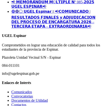
📢 𝗠𝗘𝗠𝗢𝗥𝗔́𝗡𝗗𝗨𝗠 𝗠Ú𝗟𝗧𝗜𝗣𝗟𝗘 𝗡° 085-𝟮𝟬𝟮𝟱
𝗨𝗚𝗘𝗟 𝗘𝗦𝗣𝗜𝗡𝗔𝗥📢
🔵🔴⚪️ 𝗨𝗚𝗘𝗟 𝗘𝘀𝗽𝗶𝗻𝗮𝗿 || 📢𝗖𝗢𝗠𝗨𝗡𝗜𝗖𝗔𝗗𝗢 |
𝗥𝗘𝗦𝗨𝗟𝗧𝗔𝗗𝗢𝗦 𝗙𝗜𝗡𝗔𝗟𝗘𝗦 𝘆 𝗔𝗗𝗝𝗨𝗗𝗜𝗖𝗔𝗖𝗜𝗢𝗡
𝗗𝗘𝗟 𝗣𝗥𝗢𝗖𝗘𝗦𝗢 𝗗𝗘 𝗘𝗡𝗖𝗔𝗥𝗚𝗔𝗧𝗨𝗥𝗔 𝟮𝟬𝟮𝟲 –
𝗧𝗘𝗥𝗖𝗘𝗥𝗔 𝗘𝗧𝗔𝗣𝗔 – 𝗘𝗫𝗧𝗥𝗔𝗢𝗥𝗗𝗜𝗡𝗔𝗥𝗜𝗔📢
UGEL Espinar
Comprometidos en lograr una educación de calidad para todos los
estudiantes de la provincia de Espinar.
Plazoleta Unidad Vecinal S/N - Espinar
084-011101
info@ugelespinar.gob.pe
Enlaces de Interés
Comunicados
Convocatorias
Documentos de Utilidad
Contactos