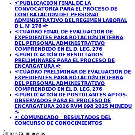
📢𝗣𝗨𝗕𝗟𝗜𝗖𝗔𝗖𝗜𝗢́𝗡 𝗙𝗜𝗡𝗔𝗟 𝗗𝗘 𝗟𝗔
𝗖𝗢𝗡𝗩𝗢𝗖𝗔𝗧𝗢𝗥𝗜𝗔 𝗣𝗔𝗥𝗔 𝗘𝗟 𝗣𝗥𝗢𝗖𝗘𝗦𝗢 𝗗𝗘
𝗖𝗢𝗡𝗧𝗥𝗔𝗧𝗔𝗖𝗜𝗢𝗡 𝗗𝗘𝗟 𝗣𝗘𝗥𝗦𝗢𝗡𝗔𝗟
𝗔𝗗𝗠𝗜𝗡𝗜𝗦𝗧𝗥𝗔𝗧𝗜𝗩𝗢 𝗗𝗘𝗟 𝗥𝗘𝗚𝗜𝗠𝗘𝗡 𝗟𝗔𝗕𝗢𝗥𝗔𝗟
𝗗.𝗟. 𝗡º 𝟮𝟳𝟲 📢
📢𝗖𝗨𝗔𝗗𝗥𝗢 𝗙𝗜𝗡𝗔𝗟 𝗗𝗘 𝗘𝗩𝗔𝗟𝗨𝗔𝗖𝗜𝗢́𝗡 𝗗𝗘
𝗘𝗫𝗣𝗘𝗗𝗜𝗘𝗡𝗧𝗘𝗦 𝗣𝗔𝗥𝗔 𝗥𝗢𝗧𝗔𝗖𝗜𝗢́𝗡 𝗜𝗡𝗧𝗘𝗥𝗡𝗔
𝗗𝗘𝗟 𝗣𝗘𝗥𝗦𝗢𝗡𝗔𝗟 𝗔𝗗𝗠𝗜𝗡𝗜𝗦𝗧𝗥𝗔𝗧𝗜𝗩𝗢
𝗖𝗢𝗠𝗣𝗥𝗘𝗡𝗗𝗜𝗗𝗢 𝗘𝗡 𝗘𝗟 𝗗. 𝗟𝗘𝗚. 𝟮𝟳𝟲
📢𝗣𝗨𝗕𝗟𝗜𝗖𝗔𝗖𝗜𝗢́𝗡 𝗗𝗘 𝗥𝗘𝗦𝗨𝗟𝗧𝗔𝗗𝗢𝗦
𝗣𝗥𝗘𝗟𝗜𝗠𝗜𝗡𝗔𝗥𝗘𝗦 𝗣𝗔𝗥𝗔 𝗘𝗟 𝗣𝗥𝗢𝗖𝗘𝗦𝗢 𝗗𝗘
𝗘𝗡𝗖𝗔𝗥𝗚𝗔𝗧𝗨𝗥𝗔 📢
📢𝗖𝗨𝗔𝗗𝗥𝗢 𝗣𝗥𝗘𝗟𝗜𝗠𝗜𝗡𝗔𝗥 𝗗𝗘 𝗘𝗩𝗔𝗟𝗨𝗔𝗖𝗜𝗢́𝗡 𝗗𝗘
𝗘𝗫𝗣𝗘𝗗𝗜𝗘𝗡𝗧𝗘𝗦 𝗣𝗔𝗥𝗔 𝗥𝗢𝗧𝗔𝗖𝗜𝗢́𝗡 𝗜𝗡𝗧𝗘𝗥𝗡𝗔
𝗗𝗘𝗟 𝗣𝗘𝗥𝗦𝗢𝗡𝗔𝗟 𝗔𝗗𝗠𝗜𝗡𝗜𝗦𝗧𝗥𝗔𝗧𝗜𝗩𝗢
𝗖𝗢𝗠𝗣𝗥𝗘𝗡𝗗𝗜𝗗𝗢 𝗘𝗡 𝗘𝗟 𝗗. 𝗟𝗘𝗚. 𝟮𝟳𝟲
📢𝗣𝗨𝗕𝗟𝗜𝗖𝗔𝗖𝗜𝗢́𝗡 𝗗𝗘 𝗣𝗢𝗦𝗧𝗨𝗟𝗔𝗡𝗧𝗘𝗦 𝗔𝗣𝗧𝗢𝗦/
𝗢𝗕𝗦𝗘𝗥𝗩𝗔𝗗𝗢𝗦 𝗣𝗔𝗥𝗔 𝗘𝗟 𝗣𝗥𝗢𝗖𝗘𝗦𝗢 𝗗𝗘
𝗘𝗡𝗖𝗔𝗥𝗚𝗔𝗧𝗨𝗥𝗔 𝟮𝟬𝟮𝟲 𝗥𝗩𝗠 𝟬𝟵𝟴-𝟮𝟬𝟮𝟱-𝗠𝗜𝗡𝗘𝗗𝗨
📢
📢 𝗖𝗢𝗠𝗨𝗡𝗜𝗖𝗔𝗗𝗢 – 𝗥𝗘𝗦𝗨𝗟𝗧𝗔𝗗𝗢𝗦 𝗗𝗘𝗟
𝗖𝗢𝗡𝗖𝗨𝗥𝗦𝗢 𝗗𝗘 𝗖𝗢𝗡𝗢𝗖𝗜𝗠𝗜𝗘𝗡𝗧𝗢𝗦
Últimos Comunicados