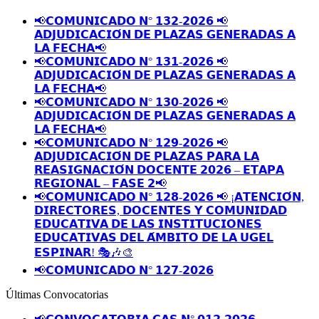
📢𝗖𝗢𝗠𝗨𝗡𝗜𝗖𝗔𝗗𝗢 𝗡° 𝟭𝟯𝟮-𝟮𝟬𝟮𝟲 📢
𝗔𝗗𝗝𝗨𝗗𝗜𝗖𝗔𝗖𝗜𝗢́𝗡 𝗗𝗘 𝗣𝗟𝗔𝗭𝗔𝗦 𝗚𝗘𝗡𝗘𝗥𝗔𝗗𝗔𝗦 𝗔
𝗟𝗔 𝗙𝗘𝗖𝗛𝗔📢
📢𝗖𝗢𝗠𝗨𝗡𝗜𝗖𝗔𝗗𝗢 𝗡° 𝟭𝟯𝟭-𝟮𝟬𝟮𝟲 📢
𝗔𝗗𝗝𝗨𝗗𝗜𝗖𝗔𝗖𝗜𝗢́𝗡 𝗗𝗘 𝗣𝗟𝗔𝗭𝗔𝗦 𝗚𝗘𝗡𝗘𝗥𝗔𝗗𝗔𝗦 𝗔
𝗟𝗔 𝗙𝗘𝗖𝗛𝗔📢
📢𝗖𝗢𝗠𝗨𝗡𝗜𝗖𝗔𝗗𝗢 𝗡° 𝟭𝟯𝟬-𝟮𝟬𝟮𝟲 📢
𝗔𝗗𝗝𝗨𝗗𝗜𝗖𝗔𝗖𝗜𝗢́𝗡 𝗗𝗘 𝗣𝗟𝗔𝗭𝗔𝗦 𝗚𝗘𝗡𝗘𝗥𝗔𝗗𝗔𝗦 𝗔
𝗟𝗔 𝗙𝗘𝗖𝗛𝗔📢
📢𝗖𝗢𝗠𝗨𝗡𝗜𝗖𝗔𝗗𝗢 𝗡° 𝟭𝟮𝟵-𝟮𝟬𝟮𝟲 📢
𝗔𝗗𝗝𝗨𝗗𝗜𝗖𝗔𝗖𝗜𝗢́𝗡 𝗗𝗘 𝗣𝗟𝗔𝗭𝗔𝗦 𝗣𝗔𝗥𝗔 𝗟𝗔
𝗥𝗘𝗔𝗦𝗜𝗚𝗡𝗔𝗖𝗜𝗢́𝗡 𝗗𝗢𝗖𝗘𝗡𝗧𝗘 𝟮𝟬𝟮𝟲 – 𝗘𝗧𝗔𝗣𝗔
𝗥𝗘𝗚𝗜𝗢𝗡𝗔𝗟 – 𝗙𝗔𝗦𝗘 𝟮📢
📢𝗖𝗢𝗠𝗨𝗡𝗜𝗖𝗔𝗗𝗢 𝗡° 𝟭𝟮𝟴-𝟮𝟬𝟮𝟲 📢 ¡𝗔𝗧𝗘𝗡𝗖𝗜𝗢́𝗡,
𝗗𝗜𝗥𝗘𝗖𝗧𝗢𝗥𝗘𝗦, 𝗗𝗢𝗖𝗘𝗡𝗧𝗘𝗦 𝗬 𝗖𝗢𝗠𝗨𝗡𝗜𝗗𝗔𝗗
𝗘𝗗𝗨𝗖𝗔𝗧𝗜𝗩𝗔 𝗗𝗘 𝗟𝗔𝗦 𝗜𝗡𝗦𝗧𝗜𝗧𝗨𝗖𝗜𝗢𝗡𝗘𝗦
𝗘𝗗𝗨𝗖𝗔𝗧𝗜𝗩𝗔𝗦 𝗗𝗘𝗟 𝗔́𝗠𝗕𝗜𝗧𝗢 𝗗𝗘 𝗟𝗔 𝗨𝗚𝗘𝗟
𝗘𝗦𝗣𝗜𝗡𝗔𝗥! 🎭🎶🎨
📢𝗖𝗢𝗠𝗨𝗡𝗜𝗖𝗔𝗗𝗢 𝗡° 𝟭𝟮𝟳-𝟮𝟬𝟮𝟲
Últimas Convocatorias