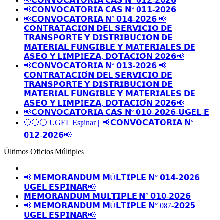
📢𝗖𝗢𝗡𝗩𝗢𝗖𝗔𝗧𝗢𝗥𝗜𝗔 𝗖𝗔𝗦 𝗡° 𝟬𝟭𝟮-𝟮𝟬𝟮𝟲
📢𝗖𝗢𝗡𝗩𝗢𝗖𝗔𝗧𝗢𝗥𝗜𝗔 𝗖𝗔𝗦 𝗡° 𝟬𝟭𝟭-𝟮𝟬𝟮𝟲
📢𝗖𝗢𝗡𝗩𝗢𝗖𝗔𝗧𝗢𝗥𝗜𝗔 𝗡° 𝟬𝟭𝟰-𝟮𝟬𝟮𝟲 📢
𝗖𝗢𝗡𝗧𝗥𝗔𝗧𝗔𝗖𝗜𝗢́𝗡 𝗗𝗘𝗟 𝗦𝗘𝗥𝗩𝗜𝗖𝗜𝗢 𝗗𝗘
𝗧𝗥𝗔𝗡𝗦𝗣𝗢𝗥𝗧𝗘 𝗬 𝗗𝗜𝗦𝗧𝗥𝗜𝗕𝗨𝗖𝗜𝗢𝗡 𝗗𝗘
𝗠𝗔𝗧𝗘𝗥𝗜𝗔𝗟 𝗙𝗨𝗡𝗚𝗜𝗕𝗟𝗘 𝗬 𝗠𝗔𝗧𝗘𝗥𝗜𝗔𝗟𝗘𝗦 𝗗𝗘
𝗔𝗦𝗘𝗢 𝗬 𝗟𝗜𝗠𝗣𝗜𝗘𝗭𝗔, 𝗗𝗢𝗧𝗔𝗖𝗜𝗢́𝗡 𝟮𝟬𝟮𝟲📢
📢𝗖𝗢𝗡𝗩𝗢𝗖𝗔𝗧𝗢𝗥𝗜𝗔 𝗡° 𝟬𝟭𝟯-𝟮𝟬𝟮𝟲 📢
𝗖𝗢𝗡𝗧𝗥𝗔𝗧𝗔𝗖𝗜𝗢́𝗡 𝗗𝗘𝗟 𝗦𝗘𝗥𝗩𝗜𝗖𝗜𝗢 𝗗𝗘
𝗧𝗥𝗔𝗡𝗦𝗣𝗢𝗥𝗧𝗘 𝗬 𝗗𝗜𝗦𝗧𝗥𝗜𝗕𝗨𝗖𝗜𝗢𝗡 𝗗𝗘
𝗠𝗔𝗧𝗘𝗥𝗜𝗔𝗟 𝗙𝗨𝗡𝗚𝗜𝗕𝗟𝗘 𝗬 𝗠𝗔𝗧𝗘𝗥𝗜𝗔𝗟𝗘𝗦 𝗗𝗘
𝗔𝗦𝗘𝗢 𝗬 𝗟𝗜𝗠𝗣𝗜𝗘𝗭𝗔, 𝗗𝗢𝗧𝗔𝗖𝗜𝗢́𝗡 𝟮𝟬𝟮𝟲📢
📢𝗖𝗢𝗡𝗩𝗢𝗖𝗔𝗧𝗢𝗥𝗜𝗔 𝗖𝗔𝗦 𝗡º 𝟬𝟭𝟬-𝟮𝟬𝟮𝟲-𝗨𝗚𝗘𝗟-𝗘
🔵🔴⚪️ UGEL Espinar || 📢𝗖𝗢𝗡𝗩𝗢𝗖𝗔𝗧𝗢𝗥𝗜𝗔 𝗡°
𝟬𝟭𝟮-𝟮𝟬𝟮𝟲📢
Últimos Oficios Múltiples
📢 𝗠𝗘𝗠𝗢𝗥𝗔́𝗡𝗗𝗨𝗠 𝗠Ú𝗟𝗧𝗜𝗣𝗟𝗘 𝗡° 𝟬𝟭𝟰-𝟮𝟬𝟮𝟲
𝗨𝗚𝗘𝗟 𝗘𝗦𝗣𝗜𝗡𝗔𝗥📢
𝗠𝗘𝗠𝗢𝗥𝗔𝗡𝗗𝗨𝗠 𝗠𝗨𝗟𝗧𝗜𝗣𝗟𝗘 𝗡° 𝟬𝟭𝟬-𝟮𝟬𝟮𝟲
📢 𝗠𝗘𝗠𝗢𝗥𝗔́𝗡𝗗𝗨𝗠 𝗠Ú𝗟𝗧𝗜𝗣𝗟𝗘 𝗡° 087-𝟮𝟬𝟮𝟱
𝗨𝗚𝗘𝗟 𝗘𝗦𝗣𝗜𝗡𝗔𝗥📢