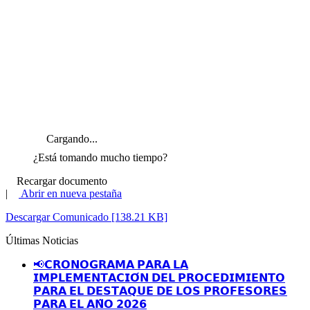
Cargando...
¿Está tomando mucho tiempo?
Recargar documento
|
Abrir en nueva pestaña
Descargar Comunicado [138.21 KB]
Últimas Noticias
📢𝗖𝗥𝗢𝗡𝗢𝗚𝗥𝗔𝗠𝗔 𝗣𝗔𝗥𝗔 𝗟𝗔
𝗜𝗠𝗣𝗟𝗘𝗠𝗘𝗡𝗧𝗔𝗖𝗜𝗢́𝗡 𝗗𝗘𝗟 𝗣𝗥𝗢𝗖𝗘𝗗𝗜𝗠𝗜𝗘𝗡𝗧𝗢
𝗣𝗔𝗥𝗔 𝗘𝗟 𝗗𝗘𝗦𝗧𝗔𝗤𝗨𝗘 𝗗𝗘 𝗟𝗢𝗦 𝗣𝗥𝗢𝗙𝗘𝗦𝗢𝗥𝗘𝗦
𝗣𝗔𝗥𝗔 𝗘𝗟 𝗔𝗡̃𝗢 𝟮𝟬𝟮𝟲