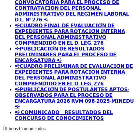
𝗖𝗢𝗡𝗩𝗢𝗖𝗔𝗧𝗢𝗥𝗜𝗔 𝗣𝗔𝗥𝗔 𝗘𝗟 𝗣𝗥𝗢𝗖𝗘𝗦𝗢 𝗗𝗘
𝗖𝗢𝗡𝗧𝗥𝗔𝗧𝗔𝗖𝗜𝗢𝗡 𝗗𝗘𝗟 𝗣𝗘𝗥𝗦𝗢𝗡𝗔𝗟
𝗔𝗗𝗠𝗜𝗡𝗜𝗦𝗧𝗥𝗔𝗧𝗜𝗩𝗢 𝗗𝗘𝗟 𝗥𝗘𝗚𝗜𝗠𝗘𝗡 𝗟𝗔𝗕𝗢𝗥𝗔𝗟
𝗗.𝗟. 𝗡º 𝟮𝟳𝟲 📢
📢𝗖𝗨𝗔𝗗𝗥𝗢 𝗙𝗜𝗡𝗔𝗟 𝗗𝗘 𝗘𝗩𝗔𝗟𝗨𝗔𝗖𝗜𝗢́𝗡 𝗗𝗘
𝗘𝗫𝗣𝗘𝗗𝗜𝗘𝗡𝗧𝗘𝗦 𝗣𝗔𝗥𝗔 𝗥𝗢𝗧𝗔𝗖𝗜𝗢́𝗡 𝗜𝗡𝗧𝗘𝗥𝗡𝗔
𝗗𝗘𝗟 𝗣𝗘𝗥𝗦𝗢𝗡𝗔𝗟 𝗔𝗗𝗠𝗜𝗡𝗜𝗦𝗧𝗥𝗔𝗧𝗜𝗩𝗢
𝗖𝗢𝗠𝗣𝗥𝗘𝗡𝗗𝗜𝗗𝗢 𝗘𝗡 𝗘𝗟 𝗗. 𝗟𝗘𝗚. 𝟮𝟳𝟲
📢𝗣𝗨𝗕𝗟𝗜𝗖𝗔𝗖𝗜𝗢́𝗡 𝗗𝗘 𝗥𝗘𝗦𝗨𝗟𝗧𝗔𝗗𝗢𝗦
𝗣𝗥𝗘𝗟𝗜𝗠𝗜𝗡𝗔𝗥𝗘𝗦 𝗣𝗔𝗥𝗔 𝗘𝗟 𝗣𝗥𝗢𝗖𝗘𝗦𝗢 𝗗𝗘
𝗘𝗡𝗖𝗔𝗥𝗚𝗔𝗧𝗨𝗥𝗔 📢
📢𝗖𝗨𝗔𝗗𝗥𝗢 𝗣𝗥𝗘𝗟𝗜𝗠𝗜𝗡𝗔𝗥 𝗗𝗘 𝗘𝗩𝗔𝗟𝗨𝗔𝗖𝗜𝗢́𝗡 𝗗𝗘
𝗘𝗫𝗣𝗘𝗗𝗜𝗘𝗡𝗧𝗘𝗦 𝗣𝗔𝗥𝗔 𝗥𝗢𝗧𝗔𝗖𝗜𝗢́𝗡 𝗜𝗡𝗧𝗘𝗥𝗡𝗔
𝗗𝗘𝗟 𝗣𝗘𝗥𝗦𝗢𝗡𝗔𝗟 𝗔𝗗𝗠𝗜𝗡𝗜𝗦𝗧𝗥𝗔𝗧𝗜𝗩𝗢
𝗖𝗢𝗠𝗣𝗥𝗘𝗡𝗗𝗜𝗗𝗢 𝗘𝗡 𝗘𝗟 𝗗. 𝗟𝗘𝗚. 𝟮𝟳𝟲
📢𝗣𝗨𝗕𝗟𝗜𝗖𝗔𝗖𝗜𝗢́𝗡 𝗗𝗘 𝗣𝗢𝗦𝗧𝗨𝗟𝗔𝗡𝗧𝗘𝗦 𝗔𝗣𝗧𝗢𝗦/
𝗢𝗕𝗦𝗘𝗥𝗩𝗔𝗗𝗢𝗦 𝗣𝗔𝗥𝗔 𝗘𝗟 𝗣𝗥𝗢𝗖𝗘𝗦𝗢 𝗗𝗘
𝗘𝗡𝗖𝗔𝗥𝗚𝗔𝗧𝗨𝗥𝗔 𝟮𝟬𝟮𝟲 𝗥𝗩𝗠 𝟬𝟵𝟴-𝟮𝟬𝟮𝟱-𝗠𝗜𝗡𝗘𝗗𝗨
📢
📢 𝗖𝗢𝗠𝗨𝗡𝗜𝗖𝗔𝗗𝗢 – 𝗥𝗘𝗦𝗨𝗟𝗧𝗔𝗗𝗢𝗦 𝗗𝗘𝗟
𝗖𝗢𝗡𝗖𝗨𝗥𝗦𝗢 𝗗𝗘 𝗖𝗢𝗡𝗢𝗖𝗜𝗠𝗜𝗘𝗡𝗧𝗢𝗦
Últimos Comunicados