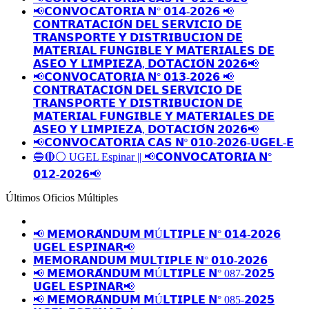
📢𝗖𝗢𝗡𝗩𝗢𝗖𝗔𝗧𝗢𝗥𝗜𝗔 𝗡° 𝟬𝟭𝟰-𝟮𝟬𝟮𝟲 📢
𝗖𝗢𝗡𝗧𝗥𝗔𝗧𝗔𝗖𝗜𝗢́𝗡 𝗗𝗘𝗟 𝗦𝗘𝗥𝗩𝗜𝗖𝗜𝗢 𝗗𝗘
𝗧𝗥𝗔𝗡𝗦𝗣𝗢𝗥𝗧𝗘 𝗬 𝗗𝗜𝗦𝗧𝗥𝗜𝗕𝗨𝗖𝗜𝗢𝗡 𝗗𝗘
𝗠𝗔𝗧𝗘𝗥𝗜𝗔𝗟 𝗙𝗨𝗡𝗚𝗜𝗕𝗟𝗘 𝗬 𝗠𝗔𝗧𝗘𝗥𝗜𝗔𝗟𝗘𝗦 𝗗𝗘
𝗔𝗦𝗘𝗢 𝗬 𝗟𝗜𝗠𝗣𝗜𝗘𝗭𝗔, 𝗗𝗢𝗧𝗔𝗖𝗜𝗢́𝗡 𝟮𝟬𝟮𝟲📢
📢𝗖𝗢𝗡𝗩𝗢𝗖𝗔𝗧𝗢𝗥𝗜𝗔 𝗡° 𝟬𝟭𝟯-𝟮𝟬𝟮𝟲 📢
𝗖𝗢𝗡𝗧𝗥𝗔𝗧𝗔𝗖𝗜𝗢́𝗡 𝗗𝗘𝗟 𝗦𝗘𝗥𝗩𝗜𝗖𝗜𝗢 𝗗𝗘
𝗧𝗥𝗔𝗡𝗦𝗣𝗢𝗥𝗧𝗘 𝗬 𝗗𝗜𝗦𝗧𝗥𝗜𝗕𝗨𝗖𝗜𝗢𝗡 𝗗𝗘
𝗠𝗔𝗧𝗘𝗥𝗜𝗔𝗟 𝗙𝗨𝗡𝗚𝗜𝗕𝗟𝗘 𝗬 𝗠𝗔𝗧𝗘𝗥𝗜𝗔𝗟𝗘𝗦 𝗗𝗘
𝗔𝗦𝗘𝗢 𝗬 𝗟𝗜𝗠𝗣𝗜𝗘𝗭𝗔, 𝗗𝗢𝗧𝗔𝗖𝗜𝗢́𝗡 𝟮𝟬𝟮𝟲📢
📢𝗖𝗢𝗡𝗩𝗢𝗖𝗔𝗧𝗢𝗥𝗜𝗔 𝗖𝗔𝗦 𝗡º 𝟬𝟭𝟬-𝟮𝟬𝟮𝟲-𝗨𝗚𝗘𝗟-𝗘
🔵🔴⚪️ UGEL Espinar || 📢𝗖𝗢𝗡𝗩𝗢𝗖𝗔𝗧𝗢𝗥𝗜𝗔 𝗡°
𝟬𝟭𝟮-𝟮𝟬𝟮𝟲📢
Últimos Oficios Múltiples
📢 𝗠𝗘𝗠𝗢𝗥𝗔́𝗡𝗗𝗨𝗠 𝗠Ú𝗟𝗧𝗜𝗣𝗟𝗘 𝗡° 𝟬𝟭𝟰-𝟮𝟬𝟮𝟲
𝗨𝗚𝗘𝗟 𝗘𝗦𝗣𝗜𝗡𝗔𝗥📢
𝗠𝗘𝗠𝗢𝗥𝗔𝗡𝗗𝗨𝗠 𝗠𝗨𝗟𝗧𝗜𝗣𝗟𝗘 𝗡° 𝟬𝟭𝟬-𝟮𝟬𝟮𝟲
📢 𝗠𝗘𝗠𝗢𝗥𝗔́𝗡𝗗𝗨𝗠 𝗠Ú𝗟𝗧𝗜𝗣𝗟𝗘 𝗡° 087-𝟮𝟬𝟮𝟱
𝗨𝗚𝗘𝗟 𝗘𝗦𝗣𝗜𝗡𝗔𝗥📢
📢 𝗠𝗘𝗠𝗢𝗥𝗔́𝗡𝗗𝗨𝗠 𝗠Ú𝗟𝗧𝗜𝗣𝗟𝗘 𝗡° 085-𝟮𝟬𝟮𝟱