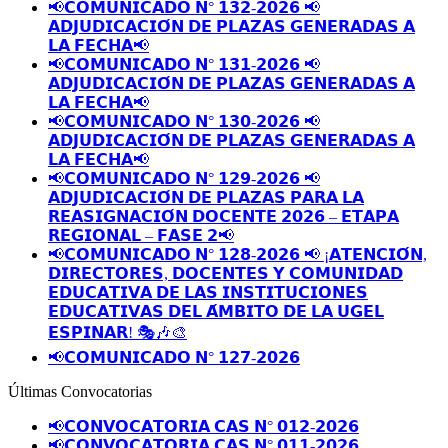
📢𝗖𝗢𝗠𝗨𝗡𝗜𝗖𝗔𝗗𝗢 𝗡° 𝟭𝟯𝟮-𝟮𝟬𝟮𝟲 📢
𝗔𝗗𝗝𝗨𝗗𝗜𝗖𝗔𝗖𝗜𝗢́𝗡 𝗗𝗘 𝗣𝗟𝗔𝗭𝗔𝗦 𝗚𝗘𝗡𝗘𝗥𝗔𝗗𝗔𝗦 𝗔
𝗟𝗔 𝗙𝗘𝗖𝗛𝗔📢
📢𝗖𝗢𝗠𝗨𝗡𝗜𝗖𝗔𝗗𝗢 𝗡° 𝟭𝟯𝟭-𝟮𝟬𝟮𝟲 📢
𝗔𝗗𝗝𝗨𝗗𝗜𝗖𝗔𝗖𝗜𝗢́𝗡 𝗗𝗘 𝗣𝗟𝗔𝗭𝗔𝗦 𝗚𝗘𝗡𝗘𝗥𝗔𝗗𝗔𝗦 𝗔
𝗟𝗔 𝗙𝗘𝗖𝗛𝗔📢
📢𝗖𝗢𝗠𝗨𝗡𝗜𝗖𝗔𝗗𝗢 𝗡° 𝟭𝟯𝟬-𝟮𝟬𝟮𝟲 📢
𝗔𝗗𝗝𝗨𝗗𝗜𝗖𝗔𝗖𝗜𝗢́𝗡 𝗗𝗘 𝗣𝗟𝗔𝗭𝗔𝗦 𝗚𝗘𝗡𝗘𝗥𝗔𝗗𝗔𝗦 𝗔
𝗟𝗔 𝗙𝗘𝗖𝗛𝗔📢
📢𝗖𝗢𝗠𝗨𝗡𝗜𝗖𝗔𝗗𝗢 𝗡° 𝟭𝟮𝟵-𝟮𝟬𝟮𝟲 📢
𝗔𝗗𝗝𝗨𝗗𝗜𝗖𝗔𝗖𝗜𝗢́𝗡 𝗗𝗘 𝗣𝗟𝗔𝗭𝗔𝗦 𝗣𝗔𝗥𝗔 𝗟𝗔
𝗥𝗘𝗔𝗦𝗜𝗚𝗡𝗔𝗖𝗜𝗢́𝗡 𝗗𝗢𝗖𝗘𝗡𝗧𝗘 𝟮𝟬𝟮𝟲 – 𝗘𝗧𝗔𝗣𝗔
𝗥𝗘𝗚𝗜𝗢𝗡𝗔𝗟 – 𝗙𝗔𝗦𝗘 𝟮📢
📢𝗖𝗢𝗠𝗨𝗡𝗜𝗖𝗔𝗗𝗢 𝗡° 𝟭𝟮𝟴-𝟮𝟬𝟮𝟲 📢 ¡𝗔𝗧𝗘𝗡𝗖𝗜𝗢́𝗡,
𝗗𝗜𝗥𝗘𝗖𝗧𝗢𝗥𝗘𝗦, 𝗗𝗢𝗖𝗘𝗡𝗧𝗘𝗦 𝗬 𝗖𝗢𝗠𝗨𝗡𝗜𝗗𝗔𝗗
𝗘𝗗𝗨𝗖𝗔𝗧𝗜𝗩𝗔 𝗗𝗘 𝗟𝗔𝗦 𝗜𝗡𝗦𝗧𝗜𝗧𝗨𝗖𝗜𝗢𝗡𝗘𝗦
𝗘𝗗𝗨𝗖𝗔𝗧𝗜𝗩𝗔𝗦 𝗗𝗘𝗟 𝗔́𝗠𝗕𝗜𝗧𝗢 𝗗𝗘 𝗟𝗔 𝗨𝗚𝗘𝗟
𝗘𝗦𝗣𝗜𝗡𝗔𝗥! 🎭🎶🎨
📢𝗖𝗢𝗠𝗨𝗡𝗜𝗖𝗔𝗗𝗢 𝗡° 𝟭𝟮𝟳-𝟮𝟬𝟮𝟲
Últimas Convocatorias
📢𝗖𝗢𝗡𝗩𝗢𝗖𝗔𝗧𝗢𝗥𝗜𝗔 𝗖𝗔𝗦 𝗡° 𝟬𝟭𝟮-𝟮𝟬𝟮𝟲
📢𝗖𝗢𝗡𝗩𝗢𝗖𝗔𝗧𝗢𝗥𝗜𝗔 𝗖𝗔𝗦 𝗡° 𝟬𝟭𝟭-𝟮𝟬𝟮𝟲