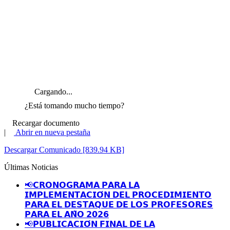
Cargando...
¿Está tomando mucho tiempo?
Recargar documento
|
Abrir en nueva pestaña
Descargar Comunicado [839.94 KB]
Últimas Noticias
📢𝗖𝗥𝗢𝗡𝗢𝗚𝗥𝗔𝗠𝗔 𝗣𝗔𝗥𝗔 𝗟𝗔
𝗜𝗠𝗣𝗟𝗘𝗠𝗘𝗡𝗧𝗔𝗖𝗜𝗢́𝗡 𝗗𝗘𝗟 𝗣𝗥𝗢𝗖𝗘𝗗𝗜𝗠𝗜𝗘𝗡𝗧𝗢
𝗣𝗔𝗥𝗔 𝗘𝗟 𝗗𝗘𝗦𝗧𝗔𝗤𝗨𝗘 𝗗𝗘 𝗟𝗢𝗦 𝗣𝗥𝗢𝗙𝗘𝗦𝗢𝗥𝗘𝗦
𝗣𝗔𝗥𝗔 𝗘𝗟 𝗔𝗡̃𝗢 𝟮𝟬𝟮𝟲
📢𝗣𝗨𝗕𝗟𝗜𝗖𝗔𝗖𝗜𝗢́𝗡 𝗙𝗜𝗡𝗔𝗟 𝗗𝗘 𝗟𝗔