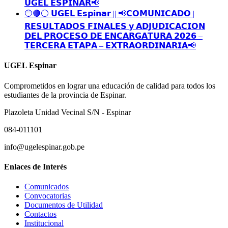
𝗨𝗚𝗘𝗟 𝗘𝗦𝗣𝗜𝗡𝗔𝗥📢
🔵🔴⚪️ 𝗨𝗚𝗘𝗟 𝗘𝘀𝗽𝗶𝗻𝗮𝗿 || 📢𝗖𝗢𝗠𝗨𝗡𝗜𝗖𝗔𝗗𝗢 |
𝗥𝗘𝗦𝗨𝗟𝗧𝗔𝗗𝗢𝗦 𝗙𝗜𝗡𝗔𝗟𝗘𝗦 𝘆 𝗔𝗗𝗝𝗨𝗗𝗜𝗖𝗔𝗖𝗜𝗢𝗡
𝗗𝗘𝗟 𝗣𝗥𝗢𝗖𝗘𝗦𝗢 𝗗𝗘 𝗘𝗡𝗖𝗔𝗥𝗚𝗔𝗧𝗨𝗥𝗔 𝟮𝟬𝟮𝟲 –
𝗧𝗘𝗥𝗖𝗘𝗥𝗔 𝗘𝗧𝗔𝗣𝗔 – 𝗘𝗫𝗧𝗥𝗔𝗢𝗥𝗗𝗜𝗡𝗔𝗥𝗜𝗔📢
UGEL Espinar
Comprometidos en lograr una educación de calidad para todos los
estudiantes de la provincia de Espinar.
Plazoleta Unidad Vecinal S/N - Espinar
084-011101
info@ugelespinar.gob.pe
Enlaces de Interés
Comunicados
Convocatorias
Documentos de Utilidad
Contactos
Institucional