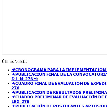
Últimas Noticias
📢𝗖𝗥𝗢𝗡𝗢𝗚𝗥𝗔𝗠𝗔 𝗣𝗔𝗥𝗔 𝗟𝗔 𝗜𝗠𝗣𝗟𝗘𝗠𝗘𝗡𝗧𝗔𝗖𝗜𝗢́𝗡 
📢𝗣𝗨𝗕𝗟𝗜𝗖𝗔𝗖𝗜𝗢́𝗡 𝗙𝗜𝗡𝗔𝗟 𝗗𝗘 𝗟𝗔 𝗖𝗢𝗡𝗩𝗢𝗖𝗔𝗧𝗢𝗥𝗜
𝗗.𝗟. 𝗡º 𝟮𝟳𝟲 📢
📢𝗖𝗨𝗔𝗗𝗥𝗢 𝗙𝗜𝗡𝗔𝗟 𝗗𝗘 𝗘𝗩𝗔𝗟𝗨𝗔𝗖𝗜𝗢́𝗡 𝗗𝗘 𝗘𝗫𝗣𝗘𝗗𝗜
𝟮𝟳𝟲
📢𝗣𝗨𝗕𝗟𝗜𝗖𝗔𝗖𝗜𝗢́𝗡 𝗗𝗘 𝗥𝗘𝗦𝗨𝗟𝗧𝗔𝗗𝗢𝗦 𝗣𝗥𝗘𝗟𝗜𝗠𝗜𝗡
📢𝗖𝗨𝗔𝗗𝗥𝗢 𝗣𝗥𝗘𝗟𝗜𝗠𝗜𝗡𝗔𝗥 𝗗𝗘 𝗘𝗩𝗔𝗟𝗨𝗔𝗖𝗜𝗢́𝗡 𝗗𝗘 
𝗟𝗘𝗚. 𝟮𝟳𝟲
📢𝗣𝗨𝗕𝗟𝗜𝗖𝗔𝗖𝗜𝗢́𝗡 𝗗𝗘 𝗣𝗢𝗦𝗧𝗨𝗟𝗔𝗡𝗧𝗘𝗦 𝗔𝗣𝗧𝗢𝗦/𝗢