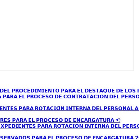
𝗘𝗟 𝗣𝗥𝗢𝗖𝗘𝗗𝗜𝗠𝗜𝗘𝗡𝗧𝗢 𝗣𝗔𝗥𝗔 𝗘𝗟 𝗗𝗘𝗦𝗧𝗔𝗤𝗨𝗘 𝗗𝗘 𝗟𝗢𝗦 𝗣
𝗔 𝗣𝗔𝗥𝗔 𝗘𝗟 𝗣𝗥𝗢𝗖𝗘𝗦𝗢 𝗗𝗘 𝗖𝗢𝗡𝗧𝗥𝗔𝗧𝗔𝗖𝗜𝗢𝗡 𝗗𝗘𝗟 𝗣𝗘𝗥𝗦
𝗘𝗡𝗧𝗘𝗦 𝗣𝗔𝗥𝗔 𝗥𝗢𝗧𝗔𝗖𝗜𝗢́𝗡 𝗜𝗡𝗧𝗘𝗥𝗡𝗔 𝗗𝗘𝗟 𝗣𝗘𝗥𝗦𝗢𝗡𝗔𝗟 
𝗥𝗘𝗦 𝗣𝗔𝗥𝗔 𝗘𝗟 𝗣𝗥𝗢𝗖𝗘𝗦𝗢 𝗗𝗘 𝗘𝗡𝗖𝗔𝗥𝗚𝗔𝗧𝗨𝗥𝗔 📢
𝗫𝗣𝗘𝗗𝗜𝗘𝗡𝗧𝗘𝗦 𝗣𝗔𝗥𝗔 𝗥𝗢𝗧𝗔𝗖𝗜𝗢́𝗡 𝗜𝗡𝗧𝗘𝗥𝗡𝗔 𝗗𝗘𝗟 𝗣𝗘𝗥𝗦
𝗦𝗘𝗥𝗩𝗔𝗗𝗢𝗦 𝗣𝗔𝗥𝗔 𝗘𝗟 𝗣𝗥𝗢𝗖𝗘𝗦𝗢 𝗗𝗘 𝗘𝗡𝗖𝗔𝗥𝗚𝗔𝗧𝗨𝗥𝗔 𝟮