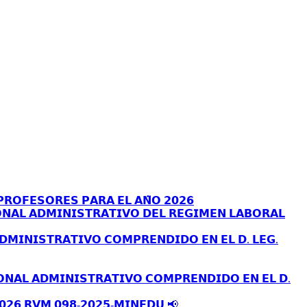
𝗥𝗢𝗙𝗘𝗦𝗢𝗥𝗘𝗦 𝗣𝗔𝗥𝗔 𝗘𝗟 𝗔𝗡̃𝗢 𝟮𝟬𝟮𝟲
𝗡𝗔𝗟 𝗔𝗗𝗠𝗜𝗡𝗜𝗦𝗧𝗥𝗔𝗧𝗜𝗩𝗢 𝗗𝗘𝗟 𝗥𝗘𝗚𝗜𝗠𝗘𝗡 𝗟𝗔𝗕𝗢𝗥𝗔𝗟
𝗗𝗠𝗜𝗡𝗜𝗦𝗧𝗥𝗔𝗧𝗜𝗩𝗢 𝗖𝗢𝗠𝗣𝗥𝗘𝗡𝗗𝗜𝗗𝗢 𝗘𝗡 𝗘𝗟 𝗗. 𝗟𝗘𝗚.
𝗢𝗡𝗔𝗟 𝗔𝗗𝗠𝗜𝗡𝗜𝗦𝗧𝗥𝗔𝗧𝗜𝗩𝗢 𝗖𝗢𝗠𝗣𝗥𝗘𝗡𝗗𝗜𝗗𝗢 𝗘𝗡 𝗘𝗟 𝗗.
𝟬𝟮𝟲 𝗥𝗩𝗠 𝟬𝟵𝟴-𝟮𝟬𝟮𝟱-𝗠𝗜𝗡𝗘𝗗𝗨 📢