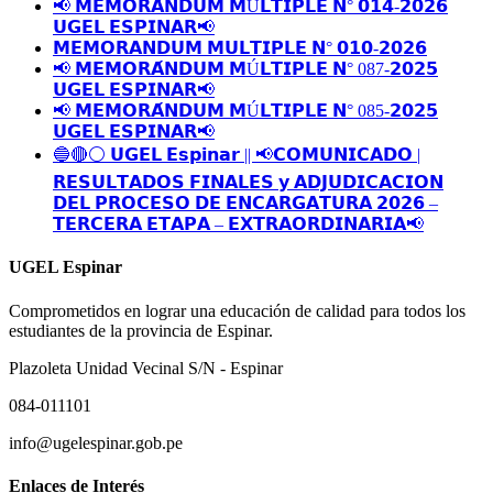
📢 𝗠𝗘𝗠𝗢𝗥𝗔́𝗡𝗗𝗨𝗠 𝗠Ú𝗟𝗧𝗜𝗣𝗟𝗘 𝗡° 𝟬𝟭𝟰-𝟮𝟬𝟮𝟲
𝗨𝗚𝗘𝗟 𝗘𝗦𝗣𝗜𝗡𝗔𝗥📢
𝗠𝗘𝗠𝗢𝗥𝗔𝗡𝗗𝗨𝗠 𝗠𝗨𝗟𝗧𝗜𝗣𝗟𝗘 𝗡° 𝟬𝟭𝟬-𝟮𝟬𝟮𝟲
📢 𝗠𝗘𝗠𝗢𝗥𝗔́𝗡𝗗𝗨𝗠 𝗠Ú𝗟𝗧𝗜𝗣𝗟𝗘 𝗡° 087-𝟮𝟬𝟮𝟱
𝗨𝗚𝗘𝗟 𝗘𝗦𝗣𝗜𝗡𝗔𝗥📢
📢 𝗠𝗘𝗠𝗢𝗥𝗔́𝗡𝗗𝗨𝗠 𝗠Ú𝗟𝗧𝗜𝗣𝗟𝗘 𝗡° 085-𝟮𝟬𝟮𝟱
𝗨𝗚𝗘𝗟 𝗘𝗦𝗣𝗜𝗡𝗔𝗥📢
🔵🔴⚪️ 𝗨𝗚𝗘𝗟 𝗘𝘀𝗽𝗶𝗻𝗮𝗿 || 📢𝗖𝗢𝗠𝗨𝗡𝗜𝗖𝗔𝗗𝗢 |
𝗥𝗘𝗦𝗨𝗟𝗧𝗔𝗗𝗢𝗦 𝗙𝗜𝗡𝗔𝗟𝗘𝗦 𝘆 𝗔𝗗𝗝𝗨𝗗𝗜𝗖𝗔𝗖𝗜𝗢𝗡
𝗗𝗘𝗟 𝗣𝗥𝗢𝗖𝗘𝗦𝗢 𝗗𝗘 𝗘𝗡𝗖𝗔𝗥𝗚𝗔𝗧𝗨𝗥𝗔 𝟮𝟬𝟮𝟲 –
𝗧𝗘𝗥𝗖𝗘𝗥𝗔 𝗘𝗧𝗔𝗣𝗔 – 𝗘𝗫𝗧𝗥𝗔𝗢𝗥𝗗𝗜𝗡𝗔𝗥𝗜𝗔📢
UGEL Espinar
Comprometidos en lograr una educación de calidad para todos los
estudiantes de la provincia de Espinar.
Plazoleta Unidad Vecinal S/N - Espinar
084-011101
info@ugelespinar.gob.pe
Enlaces de Interés