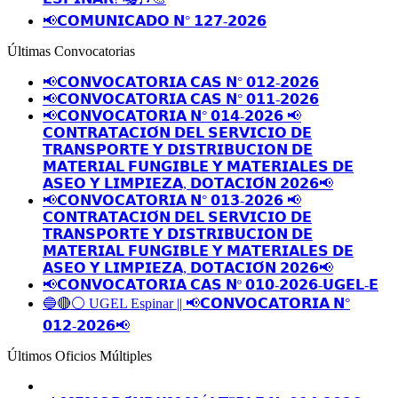
📢𝗖𝗢𝗠𝗨𝗡𝗜𝗖𝗔𝗗𝗢 𝗡° 𝟭𝟮𝟳-𝟮𝟬𝟮𝟲
Últimas Convocatorias
📢𝗖𝗢𝗡𝗩𝗢𝗖𝗔𝗧𝗢𝗥𝗜𝗔 𝗖𝗔𝗦 𝗡° 𝟬𝟭𝟮-𝟮𝟬𝟮𝟲
📢𝗖𝗢𝗡𝗩𝗢𝗖𝗔𝗧𝗢𝗥𝗜𝗔 𝗖𝗔𝗦 𝗡° 𝟬𝟭𝟭-𝟮𝟬𝟮𝟲
📢𝗖𝗢𝗡𝗩𝗢𝗖𝗔𝗧𝗢𝗥𝗜𝗔 𝗡° 𝟬𝟭𝟰-𝟮𝟬𝟮𝟲 📢
𝗖𝗢𝗡𝗧𝗥𝗔𝗧𝗔𝗖𝗜𝗢́𝗡 𝗗𝗘𝗟 𝗦𝗘𝗥𝗩𝗜𝗖𝗜𝗢 𝗗𝗘
𝗧𝗥𝗔𝗡𝗦𝗣𝗢𝗥𝗧𝗘 𝗬 𝗗𝗜𝗦𝗧𝗥𝗜𝗕𝗨𝗖𝗜𝗢𝗡 𝗗𝗘
𝗠𝗔𝗧𝗘𝗥𝗜𝗔𝗟 𝗙𝗨𝗡𝗚𝗜𝗕𝗟𝗘 𝗬 𝗠𝗔𝗧𝗘𝗥𝗜𝗔𝗟𝗘𝗦 𝗗𝗘
𝗔𝗦𝗘𝗢 𝗬 𝗟𝗜𝗠𝗣𝗜𝗘𝗭𝗔, 𝗗𝗢𝗧𝗔𝗖𝗜𝗢́𝗡 𝟮𝟬𝟮𝟲📢
📢𝗖𝗢𝗡𝗩𝗢𝗖𝗔𝗧𝗢𝗥𝗜𝗔 𝗡° 𝟬𝟭𝟯-𝟮𝟬𝟮𝟲 📢
𝗖𝗢𝗡𝗧𝗥𝗔𝗧𝗔𝗖𝗜𝗢́𝗡 𝗗𝗘𝗟 𝗦𝗘𝗥𝗩𝗜𝗖𝗜𝗢 𝗗𝗘
𝗧𝗥𝗔𝗡𝗦𝗣𝗢𝗥𝗧𝗘 𝗬 𝗗𝗜𝗦𝗧𝗥𝗜𝗕𝗨𝗖𝗜𝗢𝗡 𝗗𝗘
𝗠𝗔𝗧𝗘𝗥𝗜𝗔𝗟 𝗙𝗨𝗡𝗚𝗜𝗕𝗟𝗘 𝗬 𝗠𝗔𝗧𝗘𝗥𝗜𝗔𝗟𝗘𝗦 𝗗𝗘
𝗔𝗦𝗘𝗢 𝗬 𝗟𝗜𝗠𝗣𝗜𝗘𝗭𝗔, 𝗗𝗢𝗧𝗔𝗖𝗜𝗢́𝗡 𝟮𝟬𝟮𝟲📢
📢𝗖𝗢𝗡𝗩𝗢𝗖𝗔𝗧𝗢𝗥𝗜𝗔 𝗖𝗔𝗦 𝗡º 𝟬𝟭𝟬-𝟮𝟬𝟮𝟲-𝗨𝗚𝗘𝗟-𝗘
🔵🔴⚪️ UGEL Espinar || 📢𝗖𝗢𝗡𝗩𝗢𝗖𝗔𝗧𝗢𝗥𝗜𝗔 𝗡°
𝟬𝟭𝟮-𝟮𝟬𝟮𝟲📢
Últimos Oficios Múltiples