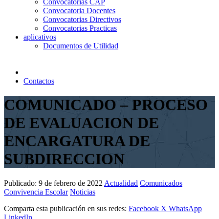
Convocatorias CAP
Convocatoria Docentes
Convocatorias Directivos
Convocatorias Practicas
aplicativos
Documentos de Utilidad
Contactos
COMUNICADO – PROCESO
DE EVALUACION DE
ENCARGATURA DE
SUBDIRECCION
Publicado:
9 de febrero de 2022
Actualidad
Comunicados
Convivencia Escolar
Noticias
Comparta esta publicación en sus redes:
Facebook
X
WhatsApp
LinkedIn