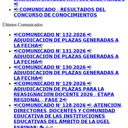
📢
📢 𝗖𝗢𝗠𝗨𝗡𝗜𝗖𝗔𝗗𝗢 – 𝗥𝗘𝗦𝗨𝗟𝗧𝗔𝗗𝗢𝗦 𝗗𝗘𝗟
𝗖𝗢𝗡𝗖𝗨𝗥𝗦𝗢 𝗗𝗘 𝗖𝗢𝗡𝗢𝗖𝗜𝗠𝗜𝗘𝗡𝗧𝗢𝗦
Últimos Comunicados
📢𝗖𝗢𝗠𝗨𝗡𝗜𝗖𝗔𝗗𝗢 𝗡° 𝟭𝟯𝟮-𝟮𝟬𝟮𝟲 📢
𝗔𝗗𝗝𝗨𝗗𝗜𝗖𝗔𝗖𝗜𝗢́𝗡 𝗗𝗘 𝗣𝗟𝗔𝗭𝗔𝗦 𝗚𝗘𝗡𝗘𝗥𝗔𝗗𝗔𝗦 𝗔
𝗟𝗔 𝗙𝗘𝗖𝗛𝗔📢
📢𝗖𝗢𝗠𝗨𝗡𝗜𝗖𝗔𝗗𝗢 𝗡° 𝟭𝟯𝟭-𝟮𝟬𝟮𝟲 📢
𝗔𝗗𝗝𝗨𝗗𝗜𝗖𝗔𝗖𝗜𝗢́𝗡 𝗗𝗘 𝗣𝗟𝗔𝗭𝗔𝗦 𝗚𝗘𝗡𝗘𝗥𝗔𝗗𝗔𝗦 𝗔
𝗟𝗔 𝗙𝗘𝗖𝗛𝗔📢
📢𝗖𝗢𝗠𝗨𝗡𝗜𝗖𝗔𝗗𝗢 𝗡° 𝟭𝟯𝟬-𝟮𝟬𝟮𝟲 📢
𝗔𝗗𝗝𝗨𝗗𝗜𝗖𝗔𝗖𝗜𝗢́𝗡 𝗗𝗘 𝗣𝗟𝗔𝗭𝗔𝗦 𝗚𝗘𝗡𝗘𝗥𝗔𝗗𝗔𝗦 𝗔
𝗟𝗔 𝗙𝗘𝗖𝗛𝗔📢
📢𝗖𝗢𝗠𝗨𝗡𝗜𝗖𝗔𝗗𝗢 𝗡° 𝟭𝟮𝟵-𝟮𝟬𝟮𝟲 📢
𝗔𝗗𝗝𝗨𝗗𝗜𝗖𝗔𝗖𝗜𝗢́𝗡 𝗗𝗘 𝗣𝗟𝗔𝗭𝗔𝗦 𝗣𝗔𝗥𝗔 𝗟𝗔
𝗥𝗘𝗔𝗦𝗜𝗚𝗡𝗔𝗖𝗜𝗢́𝗡 𝗗𝗢𝗖𝗘𝗡𝗧𝗘 𝟮𝟬𝟮𝟲 – 𝗘𝗧𝗔𝗣𝗔
𝗥𝗘𝗚𝗜𝗢𝗡𝗔𝗟 – 𝗙𝗔𝗦𝗘 𝟮📢
📢𝗖𝗢𝗠𝗨𝗡𝗜𝗖𝗔𝗗𝗢 𝗡° 𝟭𝟮𝟴-𝟮𝟬𝟮𝟲 📢 ¡𝗔𝗧𝗘𝗡𝗖𝗜𝗢́𝗡,
𝗗𝗜𝗥𝗘𝗖𝗧𝗢𝗥𝗘𝗦, 𝗗𝗢𝗖𝗘𝗡𝗧𝗘𝗦 𝗬 𝗖𝗢𝗠𝗨𝗡𝗜𝗗𝗔𝗗
𝗘𝗗𝗨𝗖𝗔𝗧𝗜𝗩𝗔 𝗗𝗘 𝗟𝗔𝗦 𝗜𝗡𝗦𝗧𝗜𝗧𝗨𝗖𝗜𝗢𝗡𝗘𝗦
𝗘𝗗𝗨𝗖𝗔𝗧𝗜𝗩𝗔𝗦 𝗗𝗘𝗟 𝗔́𝗠𝗕𝗜𝗧𝗢 𝗗𝗘 𝗟𝗔 𝗨𝗚𝗘𝗟
𝗘𝗦𝗣𝗜𝗡𝗔𝗥! 🎭🎶🎨