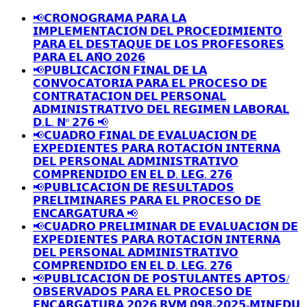
📢𝗖𝗥𝗢𝗡𝗢𝗚𝗥𝗔𝗠𝗔 𝗣𝗔𝗥𝗔 𝗟𝗔
𝗜𝗠𝗣𝗟𝗘𝗠𝗘𝗡𝗧𝗔𝗖𝗜𝗢́𝗡 𝗗𝗘𝗟 𝗣𝗥𝗢𝗖𝗘𝗗𝗜𝗠𝗜𝗘𝗡𝗧𝗢
𝗣𝗔𝗥𝗔 𝗘𝗟 𝗗𝗘𝗦𝗧𝗔𝗤𝗨𝗘 𝗗𝗘 𝗟𝗢𝗦 𝗣𝗥𝗢𝗙𝗘𝗦𝗢𝗥𝗘𝗦
𝗣𝗔𝗥𝗔 𝗘𝗟 𝗔𝗡̃𝗢 𝟮𝟬𝟮𝟲
📢𝗣𝗨𝗕𝗟𝗜𝗖𝗔𝗖𝗜𝗢́𝗡 𝗙𝗜𝗡𝗔𝗟 𝗗𝗘 𝗟𝗔
𝗖𝗢𝗡𝗩𝗢𝗖𝗔𝗧𝗢𝗥𝗜𝗔 𝗣𝗔𝗥𝗔 𝗘𝗟 𝗣𝗥𝗢𝗖𝗘𝗦𝗢 𝗗𝗘
𝗖𝗢𝗡𝗧𝗥𝗔𝗧𝗔𝗖𝗜𝗢𝗡 𝗗𝗘𝗟 𝗣𝗘𝗥𝗦𝗢𝗡𝗔𝗟
𝗔𝗗𝗠𝗜𝗡𝗜𝗦𝗧𝗥𝗔𝗧𝗜𝗩𝗢 𝗗𝗘𝗟 𝗥𝗘𝗚𝗜𝗠𝗘𝗡 𝗟𝗔𝗕𝗢𝗥𝗔𝗟
𝗗.𝗟. 𝗡º 𝟮𝟳𝟲 📢
📢𝗖𝗨𝗔𝗗𝗥𝗢 𝗙𝗜𝗡𝗔𝗟 𝗗𝗘 𝗘𝗩𝗔𝗟𝗨𝗔𝗖𝗜𝗢́𝗡 𝗗𝗘
𝗘𝗫𝗣𝗘𝗗𝗜𝗘𝗡𝗧𝗘𝗦 𝗣𝗔𝗥𝗔 𝗥𝗢𝗧𝗔𝗖𝗜𝗢́𝗡 𝗜𝗡𝗧𝗘𝗥𝗡𝗔
𝗗𝗘𝗟 𝗣𝗘𝗥𝗦𝗢𝗡𝗔𝗟 𝗔𝗗𝗠𝗜𝗡𝗜𝗦𝗧𝗥𝗔𝗧𝗜𝗩𝗢
𝗖𝗢𝗠𝗣𝗥𝗘𝗡𝗗𝗜𝗗𝗢 𝗘𝗡 𝗘𝗟 𝗗. 𝗟𝗘𝗚. 𝟮𝟳𝟲
📢𝗣𝗨𝗕𝗟𝗜𝗖𝗔𝗖𝗜𝗢́𝗡 𝗗𝗘 𝗥𝗘𝗦𝗨𝗟𝗧𝗔𝗗𝗢𝗦
𝗣𝗥𝗘𝗟𝗜𝗠𝗜𝗡𝗔𝗥𝗘𝗦 𝗣𝗔𝗥𝗔 𝗘𝗟 𝗣𝗥𝗢𝗖𝗘𝗦𝗢 𝗗𝗘
𝗘𝗡𝗖𝗔𝗥𝗚𝗔𝗧𝗨𝗥𝗔 📢
📢𝗖𝗨𝗔𝗗𝗥𝗢 𝗣𝗥𝗘𝗟𝗜𝗠𝗜𝗡𝗔𝗥 𝗗𝗘 𝗘𝗩𝗔𝗟𝗨𝗔𝗖𝗜𝗢́𝗡 𝗗𝗘
𝗘𝗫𝗣𝗘𝗗𝗜𝗘𝗡𝗧𝗘𝗦 𝗣𝗔𝗥𝗔 𝗥𝗢𝗧𝗔𝗖𝗜𝗢́𝗡 𝗜𝗡𝗧𝗘𝗥𝗡𝗔
𝗗𝗘𝗟 𝗣𝗘𝗥𝗦𝗢𝗡𝗔𝗟 𝗔𝗗𝗠𝗜𝗡𝗜𝗦𝗧𝗥𝗔𝗧𝗜𝗩𝗢
𝗖𝗢𝗠𝗣𝗥𝗘𝗡𝗗𝗜𝗗𝗢 𝗘𝗡 𝗘𝗟 𝗗. 𝗟𝗘𝗚. 𝟮𝟳𝟲
📢𝗣𝗨𝗕𝗟𝗜𝗖𝗔𝗖𝗜𝗢́𝗡 𝗗𝗘 𝗣𝗢𝗦𝗧𝗨𝗟𝗔𝗡𝗧𝗘𝗦 𝗔𝗣𝗧𝗢𝗦/
𝗢𝗕𝗦𝗘𝗥𝗩𝗔𝗗𝗢𝗦 𝗣𝗔𝗥𝗔 𝗘𝗟 𝗣𝗥𝗢𝗖𝗘𝗦𝗢 𝗗𝗘
𝗘𝗡𝗖𝗔𝗥𝗚𝗔𝗧𝗨𝗥𝗔 𝟮𝟬𝟮𝟲 𝗥𝗩𝗠 𝟬𝟵𝟴-𝟮𝟬𝟮𝟱-𝗠𝗜𝗡𝗘𝗗𝗨