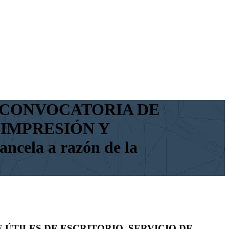
a II CONVOCATORIA DE
 IMPRESIÓN Y
la a razón de la
 DE ÚTILES DE ESCRITORIO, SERVICIO DE