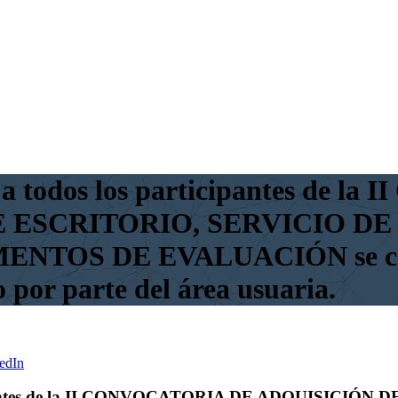
todos los participantes de l
E ESCRITORIO, SERVICIO DE
OS DE EVALUACIÓN se cance
 por parte del área usuaria.
edIn
ipantes de la II CONVOCATORIA DE ADQUISICIÓN