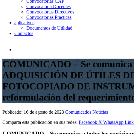
Convocatorias CAP
Convocatoria Docentes
Convocatorias Directivos
Convocatorias Practicas
aplicativos
Documentos de Utilidad
Contactos
COMUNICADO – Se comunica a 
ADQUISICIÓN DE ÚTILES D
FOTOCOPIADO DE INSTRUMENT
reformulación del requerimiento
Publicado:
16 de agosto de 2023
Comunicados
Noticias
Comparta esta publicación en sus redes:
Facebook
X
WhatsApp
Link
COMUNICADO – Se comunica a todos los partic