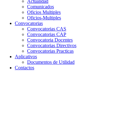
Actualidad
Comunicados
Oficios Multiples
Oficios-Multiples
Convocatorias
Convocatorias CAS
Convocatorias CAP
Convocatoria Docentes
Convocatorias Directivos
Convocatorias Practicas
Aplicativos
Documentos de Utilidad
Contactos