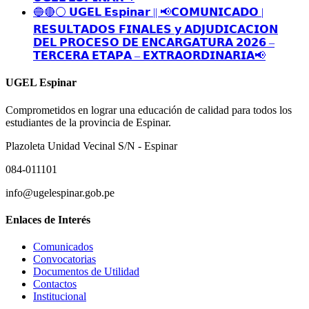
🔵🔴⚪️ 𝗨𝗚𝗘𝗟 𝗘𝘀𝗽𝗶𝗻𝗮𝗿 || 📢𝗖𝗢𝗠𝗨𝗡𝗜𝗖𝗔𝗗𝗢 |
𝗥𝗘𝗦𝗨𝗟𝗧𝗔𝗗𝗢𝗦 𝗙𝗜𝗡𝗔𝗟𝗘𝗦 𝘆 𝗔𝗗𝗝𝗨𝗗𝗜𝗖𝗔𝗖𝗜𝗢𝗡
𝗗𝗘𝗟 𝗣𝗥𝗢𝗖𝗘𝗦𝗢 𝗗𝗘 𝗘𝗡𝗖𝗔𝗥𝗚𝗔𝗧𝗨𝗥𝗔 𝟮𝟬𝟮𝟲 –
𝗧𝗘𝗥𝗖𝗘𝗥𝗔 𝗘𝗧𝗔𝗣𝗔 – 𝗘𝗫𝗧𝗥𝗔𝗢𝗥𝗗𝗜𝗡𝗔𝗥𝗜𝗔📢
UGEL Espinar
Comprometidos en lograr una educación de calidad para todos los
estudiantes de la provincia de Espinar.
Plazoleta Unidad Vecinal S/N - Espinar
084-011101
info@ugelespinar.gob.pe
Enlaces de Interés
Comunicados
Convocatorias
Documentos de Utilidad
Contactos
Institucional