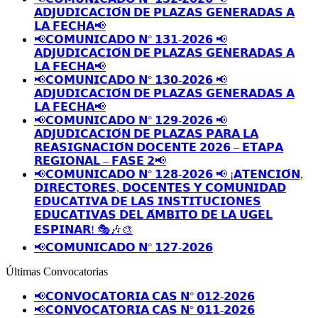
𝗔𝗗𝗝𝗨𝗗𝗜𝗖𝗔𝗖𝗜𝗢́𝗡 𝗗𝗘 𝗣𝗟𝗔𝗭𝗔𝗦 𝗚𝗘𝗡𝗘𝗥𝗔𝗗𝗔𝗦 𝗔
𝗟𝗔 𝗙𝗘𝗖𝗛𝗔📢
📢𝗖𝗢𝗠𝗨𝗡𝗜𝗖𝗔𝗗𝗢 𝗡° 𝟭𝟯𝟭-𝟮𝟬𝟮𝟲 📢
𝗔𝗗𝗝𝗨𝗗𝗜𝗖𝗔𝗖𝗜𝗢́𝗡 𝗗𝗘 𝗣𝗟𝗔𝗭𝗔𝗦 𝗚𝗘𝗡𝗘𝗥𝗔𝗗𝗔𝗦 𝗔
𝗟𝗔 𝗙𝗘𝗖𝗛𝗔📢
📢𝗖𝗢𝗠𝗨𝗡𝗜𝗖𝗔𝗗𝗢 𝗡° 𝟭𝟯𝟬-𝟮𝟬𝟮𝟲 📢
𝗔𝗗𝗝𝗨𝗗𝗜𝗖𝗔𝗖𝗜𝗢́𝗡 𝗗𝗘 𝗣𝗟𝗔𝗭𝗔𝗦 𝗚𝗘𝗡𝗘𝗥𝗔𝗗𝗔𝗦 𝗔
𝗟𝗔 𝗙𝗘𝗖𝗛𝗔📢
📢𝗖𝗢𝗠𝗨𝗡𝗜𝗖𝗔𝗗𝗢 𝗡° 𝟭𝟮𝟵-𝟮𝟬𝟮𝟲 📢
𝗔𝗗𝗝𝗨𝗗𝗜𝗖𝗔𝗖𝗜𝗢́𝗡 𝗗𝗘 𝗣𝗟𝗔𝗭𝗔𝗦 𝗣𝗔𝗥𝗔 𝗟𝗔
𝗥𝗘𝗔𝗦𝗜𝗚𝗡𝗔𝗖𝗜𝗢́𝗡 𝗗𝗢𝗖𝗘𝗡𝗧𝗘 𝟮𝟬𝟮𝟲 – 𝗘𝗧𝗔𝗣𝗔
𝗥𝗘𝗚𝗜𝗢𝗡𝗔𝗟 – 𝗙𝗔𝗦𝗘 𝟮📢
📢𝗖𝗢𝗠𝗨𝗡𝗜𝗖𝗔𝗗𝗢 𝗡° 𝟭𝟮𝟴-𝟮𝟬𝟮𝟲 📢 ¡𝗔𝗧𝗘𝗡𝗖𝗜𝗢́𝗡,
𝗗𝗜𝗥𝗘𝗖𝗧𝗢𝗥𝗘𝗦, 𝗗𝗢𝗖𝗘𝗡𝗧𝗘𝗦 𝗬 𝗖𝗢𝗠𝗨𝗡𝗜𝗗𝗔𝗗
𝗘𝗗𝗨𝗖𝗔𝗧𝗜𝗩𝗔 𝗗𝗘 𝗟𝗔𝗦 𝗜𝗡𝗦𝗧𝗜𝗧𝗨𝗖𝗜𝗢𝗡𝗘𝗦
𝗘𝗗𝗨𝗖𝗔𝗧𝗜𝗩𝗔𝗦 𝗗𝗘𝗟 𝗔́𝗠𝗕𝗜𝗧𝗢 𝗗𝗘 𝗟𝗔 𝗨𝗚𝗘𝗟
𝗘𝗦𝗣𝗜𝗡𝗔𝗥! 🎭🎶🎨
📢𝗖𝗢𝗠𝗨𝗡𝗜𝗖𝗔𝗗𝗢 𝗡° 𝟭𝟮𝟳-𝟮𝟬𝟮𝟲
Últimas Convocatorias
📢𝗖𝗢𝗡𝗩𝗢𝗖𝗔𝗧𝗢𝗥𝗜𝗔 𝗖𝗔𝗦 𝗡° 𝟬𝟭𝟮-𝟮𝟬𝟮𝟲
📢𝗖𝗢𝗡𝗩𝗢𝗖𝗔𝗧𝗢𝗥𝗜𝗔 𝗖𝗔𝗦 𝗡° 𝟬𝟭𝟭-𝟮𝟬𝟮𝟲