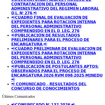
𝗖𝗢𝗡𝗧𝗥𝗔𝗧𝗔𝗖𝗜𝗢𝗡 𝗗𝗘𝗟 𝗣𝗘𝗥𝗦𝗢𝗡𝗔𝗟
𝗔𝗗𝗠𝗜𝗡𝗜𝗦𝗧𝗥𝗔𝗧𝗜𝗩𝗢 𝗗𝗘𝗟 𝗥𝗘𝗚𝗜𝗠𝗘𝗡 𝗟𝗔𝗕𝗢𝗥𝗔𝗟
𝗗.𝗟. 𝗡º 𝟮𝟳𝟲 📢
📢𝗖𝗨𝗔𝗗𝗥𝗢 𝗙𝗜𝗡𝗔𝗟 𝗗𝗘 𝗘𝗩𝗔𝗟𝗨𝗔𝗖𝗜𝗢́𝗡 𝗗𝗘
𝗘𝗫𝗣𝗘𝗗𝗜𝗘𝗡𝗧𝗘𝗦 𝗣𝗔𝗥𝗔 𝗥𝗢𝗧𝗔𝗖𝗜𝗢́𝗡 𝗜𝗡𝗧𝗘𝗥𝗡𝗔
𝗗𝗘𝗟 𝗣𝗘𝗥𝗦𝗢𝗡𝗔𝗟 𝗔𝗗𝗠𝗜𝗡𝗜𝗦𝗧𝗥𝗔𝗧𝗜𝗩𝗢
𝗖𝗢𝗠𝗣𝗥𝗘𝗡𝗗𝗜𝗗𝗢 𝗘𝗡 𝗘𝗟 𝗗. 𝗟𝗘𝗚. 𝟮𝟳𝟲
📢𝗣𝗨𝗕𝗟𝗜𝗖𝗔𝗖𝗜𝗢́𝗡 𝗗𝗘 𝗥𝗘𝗦𝗨𝗟𝗧𝗔𝗗𝗢𝗦
𝗣𝗥𝗘𝗟𝗜𝗠𝗜𝗡𝗔𝗥𝗘𝗦 𝗣𝗔𝗥𝗔 𝗘𝗟 𝗣𝗥𝗢𝗖𝗘𝗦𝗢 𝗗𝗘
𝗘𝗡𝗖𝗔𝗥𝗚𝗔𝗧𝗨𝗥𝗔 📢
📢𝗖𝗨𝗔𝗗𝗥𝗢 𝗣𝗥𝗘𝗟𝗜𝗠𝗜𝗡𝗔𝗥 𝗗𝗘 𝗘𝗩𝗔𝗟𝗨𝗔𝗖𝗜𝗢́𝗡 𝗗𝗘
𝗘𝗫𝗣𝗘𝗗𝗜𝗘𝗡𝗧𝗘𝗦 𝗣𝗔𝗥𝗔 𝗥𝗢𝗧𝗔𝗖𝗜𝗢́𝗡 𝗜𝗡𝗧𝗘𝗥𝗡𝗔
𝗗𝗘𝗟 𝗣𝗘𝗥𝗦𝗢𝗡𝗔𝗟 𝗔𝗗𝗠𝗜𝗡𝗜𝗦𝗧𝗥𝗔𝗧𝗜𝗩𝗢
𝗖𝗢𝗠𝗣𝗥𝗘𝗡𝗗𝗜𝗗𝗢 𝗘𝗡 𝗘𝗟 𝗗. 𝗟𝗘𝗚. 𝟮𝟳𝟲
📢𝗣𝗨𝗕𝗟𝗜𝗖𝗔𝗖𝗜𝗢́𝗡 𝗗𝗘 𝗣𝗢𝗦𝗧𝗨𝗟𝗔𝗡𝗧𝗘𝗦 𝗔𝗣𝗧𝗢𝗦/
𝗢𝗕𝗦𝗘𝗥𝗩𝗔𝗗𝗢𝗦 𝗣𝗔𝗥𝗔 𝗘𝗟 𝗣𝗥𝗢𝗖𝗘𝗦𝗢 𝗗𝗘
𝗘𝗡𝗖𝗔𝗥𝗚𝗔𝗧𝗨𝗥𝗔 𝟮𝟬𝟮𝟲 𝗥𝗩𝗠 𝟬𝟵𝟴-𝟮𝟬𝟮𝟱-𝗠𝗜𝗡𝗘𝗗𝗨
📢
📢 𝗖𝗢𝗠𝗨𝗡𝗜𝗖𝗔𝗗𝗢 – 𝗥𝗘𝗦𝗨𝗟𝗧𝗔𝗗𝗢𝗦 𝗗𝗘𝗟
𝗖𝗢𝗡𝗖𝗨𝗥𝗦𝗢 𝗗𝗘 𝗖𝗢𝗡𝗢𝗖𝗜𝗠𝗜𝗘𝗡𝗧𝗢𝗦
Últimos Comunicados
📢𝗖𝗢𝗠𝗨𝗡𝗜𝗖𝗔𝗗𝗢 𝗡° 𝟭𝟯𝟮-𝟮𝟬𝟮𝟲 📢