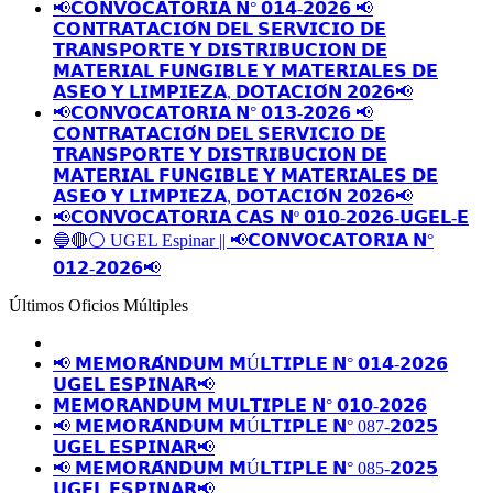
📢𝗖𝗢𝗡𝗩𝗢𝗖𝗔𝗧𝗢𝗥𝗜𝗔 𝗡° 𝟬𝟭𝟰-𝟮𝟬𝟮𝟲 📢
𝗖𝗢𝗡𝗧𝗥𝗔𝗧𝗔𝗖𝗜𝗢́𝗡 𝗗𝗘𝗟 𝗦𝗘𝗥𝗩𝗜𝗖𝗜𝗢 𝗗𝗘
𝗧𝗥𝗔𝗡𝗦𝗣𝗢𝗥𝗧𝗘 𝗬 𝗗𝗜𝗦𝗧𝗥𝗜𝗕𝗨𝗖𝗜𝗢𝗡 𝗗𝗘
𝗠𝗔𝗧𝗘𝗥𝗜𝗔𝗟 𝗙𝗨𝗡𝗚𝗜𝗕𝗟𝗘 𝗬 𝗠𝗔𝗧𝗘𝗥𝗜𝗔𝗟𝗘𝗦 𝗗𝗘
𝗔𝗦𝗘𝗢 𝗬 𝗟𝗜𝗠𝗣𝗜𝗘𝗭𝗔, 𝗗𝗢𝗧𝗔𝗖𝗜𝗢́𝗡 𝟮𝟬𝟮𝟲📢
📢𝗖𝗢𝗡𝗩𝗢𝗖𝗔𝗧𝗢𝗥𝗜𝗔 𝗡° 𝟬𝟭𝟯-𝟮𝟬𝟮𝟲 📢
𝗖𝗢𝗡𝗧𝗥𝗔𝗧𝗔𝗖𝗜𝗢́𝗡 𝗗𝗘𝗟 𝗦𝗘𝗥𝗩𝗜𝗖𝗜𝗢 𝗗𝗘
𝗧𝗥𝗔𝗡𝗦𝗣𝗢𝗥𝗧𝗘 𝗬 𝗗𝗜𝗦𝗧𝗥𝗜𝗕𝗨𝗖𝗜𝗢𝗡 𝗗𝗘
𝗠𝗔𝗧𝗘𝗥𝗜𝗔𝗟 𝗙𝗨𝗡𝗚𝗜𝗕𝗟𝗘 𝗬 𝗠𝗔𝗧𝗘𝗥𝗜𝗔𝗟𝗘𝗦 𝗗𝗘
𝗔𝗦𝗘𝗢 𝗬 𝗟𝗜𝗠𝗣𝗜𝗘𝗭𝗔, 𝗗𝗢𝗧𝗔𝗖𝗜𝗢́𝗡 𝟮𝟬𝟮𝟲📢
📢𝗖𝗢𝗡𝗩𝗢𝗖𝗔𝗧𝗢𝗥𝗜𝗔 𝗖𝗔𝗦 𝗡º 𝟬𝟭𝟬-𝟮𝟬𝟮𝟲-𝗨𝗚𝗘𝗟-𝗘
🔵🔴⚪️ UGEL Espinar || 📢𝗖𝗢𝗡𝗩𝗢𝗖𝗔𝗧𝗢𝗥𝗜𝗔 𝗡°
𝟬𝟭𝟮-𝟮𝟬𝟮𝟲📢
Últimos Oficios Múltiples
📢 𝗠𝗘𝗠𝗢𝗥𝗔́𝗡𝗗𝗨𝗠 𝗠Ú𝗟𝗧𝗜𝗣𝗟𝗘 𝗡° 𝟬𝟭𝟰-𝟮𝟬𝟮𝟲
𝗨𝗚𝗘𝗟 𝗘𝗦𝗣𝗜𝗡𝗔𝗥📢
𝗠𝗘𝗠𝗢𝗥𝗔𝗡𝗗𝗨𝗠 𝗠𝗨𝗟𝗧𝗜𝗣𝗟𝗘 𝗡° 𝟬𝟭𝟬-𝟮𝟬𝟮𝟲
📢 𝗠𝗘𝗠𝗢𝗥𝗔́𝗡𝗗𝗨𝗠 𝗠Ú𝗟𝗧𝗜𝗣𝗟𝗘 𝗡° 087-𝟮𝟬𝟮𝟱
𝗨𝗚𝗘𝗟 𝗘𝗦𝗣𝗜𝗡𝗔𝗥📢
📢 𝗠𝗘𝗠𝗢𝗥𝗔́𝗡𝗗𝗨𝗠 𝗠Ú𝗟𝗧𝗜𝗣𝗟𝗘 𝗡° 085-𝟮𝟬𝟮𝟱
𝗨𝗚𝗘𝗟 𝗘𝗦𝗣𝗜𝗡𝗔𝗥📢