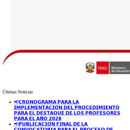
Últimas Noticias
📢𝗖𝗥𝗢𝗡𝗢𝗚𝗥𝗔𝗠𝗔 𝗣𝗔𝗥𝗔 𝗟𝗔
𝗜𝗠𝗣𝗟𝗘𝗠𝗘𝗡𝗧𝗔𝗖𝗜𝗢́𝗡 𝗗𝗘𝗟 𝗣𝗥𝗢𝗖𝗘𝗗𝗜𝗠𝗜𝗘𝗡𝗧𝗢
𝗣𝗔𝗥𝗔 𝗘𝗟 𝗗𝗘𝗦𝗧𝗔𝗤𝗨𝗘 𝗗𝗘 𝗟𝗢𝗦 𝗣𝗥𝗢𝗙𝗘𝗦𝗢𝗥𝗘𝗦
𝗣𝗔𝗥𝗔 𝗘𝗟 𝗔𝗡̃𝗢 𝟮𝟬𝟮𝟲
📢𝗣𝗨𝗕𝗟𝗜𝗖𝗔𝗖𝗜𝗢́𝗡 𝗙𝗜𝗡𝗔𝗟 𝗗𝗘 𝗟𝗔
𝗖𝗢𝗡𝗩𝗢𝗖𝗔𝗧𝗢𝗥𝗜𝗔 𝗣𝗔𝗥𝗔 𝗘𝗟 𝗣𝗥𝗢𝗖𝗘𝗦𝗢 𝗗𝗘