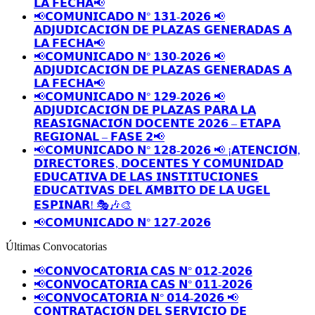
𝗟𝗔 𝗙𝗘𝗖𝗛𝗔📢
📢𝗖𝗢𝗠𝗨𝗡𝗜𝗖𝗔𝗗𝗢 𝗡° 𝟭𝟯𝟭-𝟮𝟬𝟮𝟲 📢
𝗔𝗗𝗝𝗨𝗗𝗜𝗖𝗔𝗖𝗜𝗢́𝗡 𝗗𝗘 𝗣𝗟𝗔𝗭𝗔𝗦 𝗚𝗘𝗡𝗘𝗥𝗔𝗗𝗔𝗦 𝗔
𝗟𝗔 𝗙𝗘𝗖𝗛𝗔📢
📢𝗖𝗢𝗠𝗨𝗡𝗜𝗖𝗔𝗗𝗢 𝗡° 𝟭𝟯𝟬-𝟮𝟬𝟮𝟲 📢
𝗔𝗗𝗝𝗨𝗗𝗜𝗖𝗔𝗖𝗜𝗢́𝗡 𝗗𝗘 𝗣𝗟𝗔𝗭𝗔𝗦 𝗚𝗘𝗡𝗘𝗥𝗔𝗗𝗔𝗦 𝗔
𝗟𝗔 𝗙𝗘𝗖𝗛𝗔📢
📢𝗖𝗢𝗠𝗨𝗡𝗜𝗖𝗔𝗗𝗢 𝗡° 𝟭𝟮𝟵-𝟮𝟬𝟮𝟲 📢
𝗔𝗗𝗝𝗨𝗗𝗜𝗖𝗔𝗖𝗜𝗢́𝗡 𝗗𝗘 𝗣𝗟𝗔𝗭𝗔𝗦 𝗣𝗔𝗥𝗔 𝗟𝗔
𝗥𝗘𝗔𝗦𝗜𝗚𝗡𝗔𝗖𝗜𝗢́𝗡 𝗗𝗢𝗖𝗘𝗡𝗧𝗘 𝟮𝟬𝟮𝟲 – 𝗘𝗧𝗔𝗣𝗔
𝗥𝗘𝗚𝗜𝗢𝗡𝗔𝗟 – 𝗙𝗔𝗦𝗘 𝟮📢
📢𝗖𝗢𝗠𝗨𝗡𝗜𝗖𝗔𝗗𝗢 𝗡° 𝟭𝟮𝟴-𝟮𝟬𝟮𝟲 📢 ¡𝗔𝗧𝗘𝗡𝗖𝗜𝗢́𝗡,
𝗗𝗜𝗥𝗘𝗖𝗧𝗢𝗥𝗘𝗦, 𝗗𝗢𝗖𝗘𝗡𝗧𝗘𝗦 𝗬 𝗖𝗢𝗠𝗨𝗡𝗜𝗗𝗔𝗗
𝗘𝗗𝗨𝗖𝗔𝗧𝗜𝗩𝗔 𝗗𝗘 𝗟𝗔𝗦 𝗜𝗡𝗦𝗧𝗜𝗧𝗨𝗖𝗜𝗢𝗡𝗘𝗦
𝗘𝗗𝗨𝗖𝗔𝗧𝗜𝗩𝗔𝗦 𝗗𝗘𝗟 𝗔́𝗠𝗕𝗜𝗧𝗢 𝗗𝗘 𝗟𝗔 𝗨𝗚𝗘𝗟
𝗘𝗦𝗣𝗜𝗡𝗔𝗥! 🎭🎶🎨
📢𝗖𝗢𝗠𝗨𝗡𝗜𝗖𝗔𝗗𝗢 𝗡° 𝟭𝟮𝟳-𝟮𝟬𝟮𝟲
Últimas Convocatorias
📢𝗖𝗢𝗡𝗩𝗢𝗖𝗔𝗧𝗢𝗥𝗜𝗔 𝗖𝗔𝗦 𝗡° 𝟬𝟭𝟮-𝟮𝟬𝟮𝟲
📢𝗖𝗢𝗡𝗩𝗢𝗖𝗔𝗧𝗢𝗥𝗜𝗔 𝗖𝗔𝗦 𝗡° 𝟬𝟭𝟭-𝟮𝟬𝟮𝟲
📢𝗖𝗢𝗡𝗩𝗢𝗖𝗔𝗧𝗢𝗥𝗜𝗔 𝗡° 𝟬𝟭𝟰-𝟮𝟬𝟮𝟲 📢
𝗖𝗢𝗡𝗧𝗥𝗔𝗧𝗔𝗖𝗜𝗢́𝗡 𝗗𝗘𝗟 𝗦𝗘𝗥𝗩𝗜𝗖𝗜𝗢 𝗗𝗘