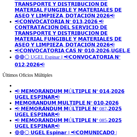
𝗧𝗥𝗔𝗡𝗦𝗣𝗢𝗥𝗧𝗘 𝗬 𝗗𝗜𝗦𝗧𝗥𝗜𝗕𝗨𝗖𝗜𝗢𝗡 𝗗𝗘
𝗠𝗔𝗧𝗘𝗥𝗜𝗔𝗟 𝗙𝗨𝗡𝗚𝗜𝗕𝗟𝗘 𝗬 𝗠𝗔𝗧𝗘𝗥𝗜𝗔𝗟𝗘𝗦 𝗗𝗘
𝗔𝗦𝗘𝗢 𝗬 𝗟𝗜𝗠𝗣𝗜𝗘𝗭𝗔, 𝗗𝗢𝗧𝗔𝗖𝗜𝗢́𝗡 𝟮𝟬𝟮𝟲📢
📢𝗖𝗢𝗡𝗩𝗢𝗖𝗔𝗧𝗢𝗥𝗜𝗔 𝗡° 𝟬𝟭𝟯-𝟮𝟬𝟮𝟲 📢
𝗖𝗢𝗡𝗧𝗥𝗔𝗧𝗔𝗖𝗜𝗢́𝗡 𝗗𝗘𝗟 𝗦𝗘𝗥𝗩𝗜𝗖𝗜𝗢 𝗗𝗘
𝗧𝗥𝗔𝗡𝗦𝗣𝗢𝗥𝗧𝗘 𝗬 𝗗𝗜𝗦𝗧𝗥𝗜𝗕𝗨𝗖𝗜𝗢𝗡 𝗗𝗘
𝗠𝗔𝗧𝗘𝗥𝗜𝗔𝗟 𝗙𝗨𝗡𝗚𝗜𝗕𝗟𝗘 𝗬 𝗠𝗔𝗧𝗘𝗥𝗜𝗔𝗟𝗘𝗦 𝗗𝗘
𝗔𝗦𝗘𝗢 𝗬 𝗟𝗜𝗠𝗣𝗜𝗘𝗭𝗔, 𝗗𝗢𝗧𝗔𝗖𝗜𝗢́𝗡 𝟮𝟬𝟮𝟲📢
📢𝗖𝗢𝗡𝗩𝗢𝗖𝗔𝗧𝗢𝗥𝗜𝗔 𝗖𝗔𝗦 𝗡º 𝟬𝟭𝟬-𝟮𝟬𝟮𝟲-𝗨𝗚𝗘𝗟-𝗘
🔵🔴⚪️ UGEL Espinar || 📢𝗖𝗢𝗡𝗩𝗢𝗖𝗔𝗧𝗢𝗥𝗜𝗔 𝗡°
𝟬𝟭𝟮-𝟮𝟬𝟮𝟲📢
Últimos Oficios Múltiples
📢 𝗠𝗘𝗠𝗢𝗥𝗔́𝗡𝗗𝗨𝗠 𝗠Ú𝗟𝗧𝗜𝗣𝗟𝗘 𝗡° 𝟬𝟭𝟰-𝟮𝟬𝟮𝟲
𝗨𝗚𝗘𝗟 𝗘𝗦𝗣𝗜𝗡𝗔𝗥📢
𝗠𝗘𝗠𝗢𝗥𝗔𝗡𝗗𝗨𝗠 𝗠𝗨𝗟𝗧𝗜𝗣𝗟𝗘 𝗡° 𝟬𝟭𝟬-𝟮𝟬𝟮𝟲
📢 𝗠𝗘𝗠𝗢𝗥𝗔́𝗡𝗗𝗨𝗠 𝗠Ú𝗟𝗧𝗜𝗣𝗟𝗘 𝗡° 087-𝟮𝟬𝟮𝟱
𝗨𝗚𝗘𝗟 𝗘𝗦𝗣𝗜𝗡𝗔𝗥📢
📢 𝗠𝗘𝗠𝗢𝗥𝗔́𝗡𝗗𝗨𝗠 𝗠Ú𝗟𝗧𝗜𝗣𝗟𝗘 𝗡° 085-𝟮𝟬𝟮𝟱
𝗨𝗚𝗘𝗟 𝗘𝗦𝗣𝗜𝗡𝗔𝗥📢
🔵🔴⚪️ 𝗨𝗚𝗘𝗟 𝗘𝘀𝗽𝗶𝗻𝗮𝗿 || 📢𝗖𝗢𝗠𝗨𝗡𝗜𝗖𝗔𝗗𝗢 |