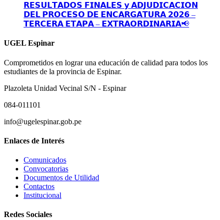
𝗥𝗘𝗦𝗨𝗟𝗧𝗔𝗗𝗢𝗦 𝗙𝗜𝗡𝗔𝗟𝗘𝗦 𝘆 𝗔𝗗𝗝𝗨𝗗𝗜𝗖𝗔𝗖𝗜𝗢𝗡
𝗗𝗘𝗟 𝗣𝗥𝗢𝗖𝗘𝗦𝗢 𝗗𝗘 𝗘𝗡𝗖𝗔𝗥𝗚𝗔𝗧𝗨𝗥𝗔 𝟮𝟬𝟮𝟲 –
𝗧𝗘𝗥𝗖𝗘𝗥𝗔 𝗘𝗧𝗔𝗣𝗔 – 𝗘𝗫𝗧𝗥𝗔𝗢𝗥𝗗𝗜𝗡𝗔𝗥𝗜𝗔📢
UGEL Espinar
Comprometidos en lograr una educación de calidad para todos los
estudiantes de la provincia de Espinar.
Plazoleta Unidad Vecinal S/N - Espinar
084-011101
info@ugelespinar.gob.pe
Enlaces de Interés
Comunicados
Convocatorias
Documentos de Utilidad
Contactos
Institucional
Redes Sociales