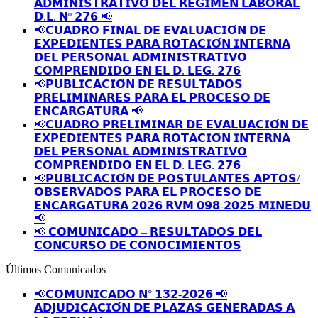
𝗔𝗗𝗠𝗜𝗡𝗜𝗦𝗧𝗥𝗔𝗧𝗜𝗩𝗢 𝗗𝗘𝗟 𝗥𝗘𝗚𝗜𝗠𝗘𝗡 𝗟𝗔𝗕𝗢𝗥𝗔𝗟
𝗗.𝗟. 𝗡º 𝟮𝟳𝟲 📢
📢𝗖𝗨𝗔𝗗𝗥𝗢 𝗙𝗜𝗡𝗔𝗟 𝗗𝗘 𝗘𝗩𝗔𝗟𝗨𝗔𝗖𝗜𝗢́𝗡 𝗗𝗘
𝗘𝗫𝗣𝗘𝗗𝗜𝗘𝗡𝗧𝗘𝗦 𝗣𝗔𝗥𝗔 𝗥𝗢𝗧𝗔𝗖𝗜𝗢́𝗡 𝗜𝗡𝗧𝗘𝗥𝗡𝗔
𝗗𝗘𝗟 𝗣𝗘𝗥𝗦𝗢𝗡𝗔𝗟 𝗔𝗗𝗠𝗜𝗡𝗜𝗦𝗧𝗥𝗔𝗧𝗜𝗩𝗢
𝗖𝗢𝗠𝗣𝗥𝗘𝗡𝗗𝗜𝗗𝗢 𝗘𝗡 𝗘𝗟 𝗗. 𝗟𝗘𝗚. 𝟮𝟳𝟲
📢𝗣𝗨𝗕𝗟𝗜𝗖𝗔𝗖𝗜𝗢́𝗡 𝗗𝗘 𝗥𝗘𝗦𝗨𝗟𝗧𝗔𝗗𝗢𝗦
𝗣𝗥𝗘𝗟𝗜𝗠𝗜𝗡𝗔𝗥𝗘𝗦 𝗣𝗔𝗥𝗔 𝗘𝗟 𝗣𝗥𝗢𝗖𝗘𝗦𝗢 𝗗𝗘
𝗘𝗡𝗖𝗔𝗥𝗚𝗔𝗧𝗨𝗥𝗔 📢
📢𝗖𝗨𝗔𝗗𝗥𝗢 𝗣𝗥𝗘𝗟𝗜𝗠𝗜𝗡𝗔𝗥 𝗗𝗘 𝗘𝗩𝗔𝗟𝗨𝗔𝗖𝗜𝗢́𝗡 𝗗𝗘
𝗘𝗫𝗣𝗘𝗗𝗜𝗘𝗡𝗧𝗘𝗦 𝗣𝗔𝗥𝗔 𝗥𝗢𝗧𝗔𝗖𝗜𝗢́𝗡 𝗜𝗡𝗧𝗘𝗥𝗡𝗔
𝗗𝗘𝗟 𝗣𝗘𝗥𝗦𝗢𝗡𝗔𝗟 𝗔𝗗𝗠𝗜𝗡𝗜𝗦𝗧𝗥𝗔𝗧𝗜𝗩𝗢
𝗖𝗢𝗠𝗣𝗥𝗘𝗡𝗗𝗜𝗗𝗢 𝗘𝗡 𝗘𝗟 𝗗. 𝗟𝗘𝗚. 𝟮𝟳𝟲
📢𝗣𝗨𝗕𝗟𝗜𝗖𝗔𝗖𝗜𝗢́𝗡 𝗗𝗘 𝗣𝗢𝗦𝗧𝗨𝗟𝗔𝗡𝗧𝗘𝗦 𝗔𝗣𝗧𝗢𝗦/
𝗢𝗕𝗦𝗘𝗥𝗩𝗔𝗗𝗢𝗦 𝗣𝗔𝗥𝗔 𝗘𝗟 𝗣𝗥𝗢𝗖𝗘𝗦𝗢 𝗗𝗘
𝗘𝗡𝗖𝗔𝗥𝗚𝗔𝗧𝗨𝗥𝗔 𝟮𝟬𝟮𝟲 𝗥𝗩𝗠 𝟬𝟵𝟴-𝟮𝟬𝟮𝟱-𝗠𝗜𝗡𝗘𝗗𝗨
📢
📢 𝗖𝗢𝗠𝗨𝗡𝗜𝗖𝗔𝗗𝗢 – 𝗥𝗘𝗦𝗨𝗟𝗧𝗔𝗗𝗢𝗦 𝗗𝗘𝗟
𝗖𝗢𝗡𝗖𝗨𝗥𝗦𝗢 𝗗𝗘 𝗖𝗢𝗡𝗢𝗖𝗜𝗠𝗜𝗘𝗡𝗧𝗢𝗦
Últimos Comunicados
📢𝗖𝗢𝗠𝗨𝗡𝗜𝗖𝗔𝗗𝗢 𝗡° 𝟭𝟯𝟮-𝟮𝟬𝟮𝟲 📢
𝗔𝗗𝗝𝗨𝗗𝗜𝗖𝗔𝗖𝗜𝗢́𝗡 𝗗𝗘 𝗣𝗟𝗔𝗭𝗔𝗦 𝗚𝗘𝗡𝗘𝗥𝗔𝗗𝗔𝗦 𝗔