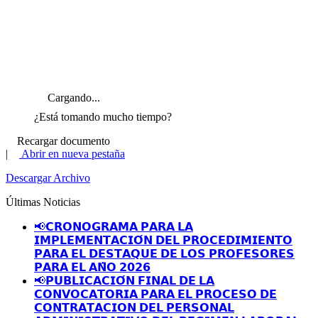
Cargando...
¿Está tomando mucho tiempo?
Recargar documento
|
Abrir en nueva pestaña
Descargar Archivo
Últimas Noticias
📢𝗖𝗥𝗢𝗡𝗢𝗚𝗥𝗔𝗠𝗔 𝗣𝗔𝗥𝗔 𝗟𝗔
𝗜𝗠𝗣𝗟𝗘𝗠𝗘𝗡𝗧𝗔𝗖𝗜𝗢́𝗡 𝗗𝗘𝗟 𝗣𝗥𝗢𝗖𝗘𝗗𝗜𝗠𝗜𝗘𝗡𝗧𝗢
𝗣𝗔𝗥𝗔 𝗘𝗟 𝗗𝗘𝗦𝗧𝗔𝗤𝗨𝗘 𝗗𝗘 𝗟𝗢𝗦 𝗣𝗥𝗢𝗙𝗘𝗦𝗢𝗥𝗘𝗦
𝗣𝗔𝗥𝗔 𝗘𝗟 𝗔𝗡̃𝗢 𝟮𝟬𝟮𝟲
📢𝗣𝗨𝗕𝗟𝗜𝗖𝗔𝗖𝗜𝗢́𝗡 𝗙𝗜𝗡𝗔𝗟 𝗗𝗘 𝗟𝗔
𝗖𝗢𝗡𝗩𝗢𝗖𝗔𝗧𝗢𝗥𝗜𝗔 𝗣𝗔𝗥𝗔 𝗘𝗟 𝗣𝗥𝗢𝗖𝗘𝗦𝗢 𝗗𝗘
𝗖𝗢𝗡𝗧𝗥𝗔𝗧𝗔𝗖𝗜𝗢𝗡 𝗗𝗘𝗟 𝗣𝗘𝗥𝗦𝗢𝗡𝗔𝗟