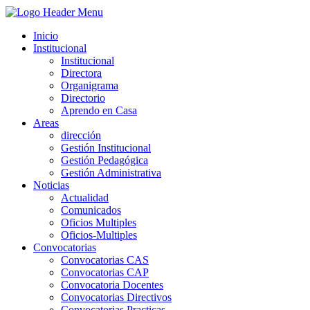
Inicio
Institucional
Institucional
Directora
Organigrama
Directorio
Aprendo en Casa
Areas
dirección
Gestión Institucional
Gestión Pedagógica
Gestión Administrativa
Noticias
Actualidad
Comunicados
Oficios Multiples
Oficios-Multiples
Convocatorias
Convocatorias CAS
Convocatorias CAP
Convocatoria Docentes
Convocatorias Directivos
Convocatorias Practicas