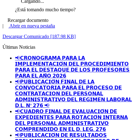
Cargando...
¿Está tomando mucho tiempo?
Recargar documento
|
Abrir en nueva pestaña
Descargar Comunicado [187.98 KB]
Últimas Noticias
📢𝗖𝗥𝗢𝗡𝗢𝗚𝗥𝗔𝗠𝗔 𝗣𝗔𝗥𝗔 𝗟𝗔
𝗜𝗠𝗣𝗟𝗘𝗠𝗘𝗡𝗧𝗔𝗖𝗜𝗢́𝗡 𝗗𝗘𝗟 𝗣𝗥𝗢𝗖𝗘𝗗𝗜𝗠𝗜𝗘𝗡𝗧𝗢
𝗣𝗔𝗥𝗔 𝗘𝗟 𝗗𝗘𝗦𝗧𝗔𝗤𝗨𝗘 𝗗𝗘 𝗟𝗢𝗦 𝗣𝗥𝗢𝗙𝗘𝗦𝗢𝗥𝗘𝗦
𝗣𝗔𝗥𝗔 𝗘𝗟 𝗔𝗡̃𝗢 𝟮𝟬𝟮𝟲
📢𝗣𝗨𝗕𝗟𝗜𝗖𝗔𝗖𝗜𝗢́𝗡 𝗙𝗜𝗡𝗔𝗟 𝗗𝗘 𝗟𝗔
𝗖𝗢𝗡𝗩𝗢𝗖𝗔𝗧𝗢𝗥𝗜𝗔 𝗣𝗔𝗥𝗔 𝗘𝗟 𝗣𝗥𝗢𝗖𝗘𝗦𝗢 𝗗𝗘
𝗖𝗢𝗡𝗧𝗥𝗔𝗧𝗔𝗖𝗜𝗢𝗡 𝗗𝗘𝗟 𝗣𝗘𝗥𝗦𝗢𝗡𝗔𝗟
𝗔𝗗𝗠𝗜𝗡𝗜𝗦𝗧𝗥𝗔𝗧𝗜𝗩𝗢 𝗗𝗘𝗟 𝗥𝗘𝗚𝗜𝗠𝗘𝗡 𝗟𝗔𝗕𝗢𝗥𝗔𝗟
𝗗.𝗟. 𝗡º 𝟮𝟳𝟲 📢
📢𝗖𝗨𝗔𝗗𝗥𝗢 𝗙𝗜𝗡𝗔𝗟 𝗗𝗘 𝗘𝗩𝗔𝗟𝗨𝗔𝗖𝗜𝗢́𝗡 𝗗𝗘
𝗘𝗫𝗣𝗘𝗗𝗜𝗘𝗡𝗧𝗘𝗦 𝗣𝗔𝗥𝗔 𝗥𝗢𝗧𝗔𝗖𝗜𝗢́𝗡 𝗜𝗡𝗧𝗘𝗥𝗡𝗔
𝗗𝗘𝗟 𝗣𝗘𝗥𝗦𝗢𝗡𝗔𝗟 𝗔𝗗𝗠𝗜𝗡𝗜𝗦𝗧𝗥𝗔𝗧𝗜𝗩𝗢
𝗖𝗢𝗠𝗣𝗥𝗘𝗡𝗗𝗜𝗗𝗢 𝗘𝗡 𝗘𝗟 𝗗. 𝗟𝗘𝗚. 𝟮𝟳𝟲
📢𝗣𝗨𝗕𝗟𝗜𝗖𝗔𝗖𝗜𝗢́𝗡 𝗗𝗘 𝗥𝗘𝗦𝗨𝗟𝗧𝗔𝗗𝗢𝗦