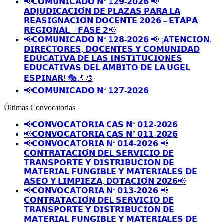
📢𝗖𝗢𝗠𝗨𝗡𝗜𝗖𝗔𝗗𝗢 𝗡° 𝟭𝟮𝟵-𝟮𝟬𝟮𝟲 📢
𝗔𝗗𝗝𝗨𝗗𝗜𝗖𝗔𝗖𝗜𝗢́𝗡 𝗗𝗘 𝗣𝗟𝗔𝗭𝗔𝗦 𝗣𝗔𝗥𝗔 𝗟𝗔
𝗥𝗘𝗔𝗦𝗜𝗚𝗡𝗔𝗖𝗜𝗢́𝗡 𝗗𝗢𝗖𝗘𝗡𝗧𝗘 𝟮𝟬𝟮𝟲 – 𝗘𝗧𝗔𝗣𝗔
𝗥𝗘𝗚𝗜𝗢𝗡𝗔𝗟 – 𝗙𝗔𝗦𝗘 𝟮📢
📢𝗖𝗢𝗠𝗨𝗡𝗜𝗖𝗔𝗗𝗢 𝗡° 𝟭𝟮𝟴-𝟮𝟬𝟮𝟲 📢 ¡𝗔𝗧𝗘𝗡𝗖𝗜𝗢́𝗡,
𝗗𝗜𝗥𝗘𝗖𝗧𝗢𝗥𝗘𝗦, 𝗗𝗢𝗖𝗘𝗡𝗧𝗘𝗦 𝗬 𝗖𝗢𝗠𝗨𝗡𝗜𝗗𝗔𝗗
𝗘𝗗𝗨𝗖𝗔𝗧𝗜𝗩𝗔 𝗗𝗘 𝗟𝗔𝗦 𝗜𝗡𝗦𝗧𝗜𝗧𝗨𝗖𝗜𝗢𝗡𝗘𝗦
𝗘𝗗𝗨𝗖𝗔𝗧𝗜𝗩𝗔𝗦 𝗗𝗘𝗟 𝗔́𝗠𝗕𝗜𝗧𝗢 𝗗𝗘 𝗟𝗔 𝗨𝗚𝗘𝗟
𝗘𝗦𝗣𝗜𝗡𝗔𝗥! 🎭🎶🎨
📢𝗖𝗢𝗠𝗨𝗡𝗜𝗖𝗔𝗗𝗢 𝗡° 𝟭𝟮𝟳-𝟮𝟬𝟮𝟲
Últimas Convocatorias
📢𝗖𝗢𝗡𝗩𝗢𝗖𝗔𝗧𝗢𝗥𝗜𝗔 𝗖𝗔𝗦 𝗡° 𝟬𝟭𝟮-𝟮𝟬𝟮𝟲
📢𝗖𝗢𝗡𝗩𝗢𝗖𝗔𝗧𝗢𝗥𝗜𝗔 𝗖𝗔𝗦 𝗡° 𝟬𝟭𝟭-𝟮𝟬𝟮𝟲
📢𝗖𝗢𝗡𝗩𝗢𝗖𝗔𝗧𝗢𝗥𝗜𝗔 𝗡° 𝟬𝟭𝟰-𝟮𝟬𝟮𝟲 📢
𝗖𝗢𝗡𝗧𝗥𝗔𝗧𝗔𝗖𝗜𝗢́𝗡 𝗗𝗘𝗟 𝗦𝗘𝗥𝗩𝗜𝗖𝗜𝗢 𝗗𝗘
𝗧𝗥𝗔𝗡𝗦𝗣𝗢𝗥𝗧𝗘 𝗬 𝗗𝗜𝗦𝗧𝗥𝗜𝗕𝗨𝗖𝗜𝗢𝗡 𝗗𝗘
𝗠𝗔𝗧𝗘𝗥𝗜𝗔𝗟 𝗙𝗨𝗡𝗚𝗜𝗕𝗟𝗘 𝗬 𝗠𝗔𝗧𝗘𝗥𝗜𝗔𝗟𝗘𝗦 𝗗𝗘
𝗔𝗦𝗘𝗢 𝗬 𝗟𝗜𝗠𝗣𝗜𝗘𝗭𝗔, 𝗗𝗢𝗧𝗔𝗖𝗜𝗢́𝗡 𝟮𝟬𝟮𝟲📢
📢𝗖𝗢𝗡𝗩𝗢𝗖𝗔𝗧𝗢𝗥𝗜𝗔 𝗡° 𝟬𝟭𝟯-𝟮𝟬𝟮𝟲 📢
𝗖𝗢𝗡𝗧𝗥𝗔𝗧𝗔𝗖𝗜𝗢́𝗡 𝗗𝗘𝗟 𝗦𝗘𝗥𝗩𝗜𝗖𝗜𝗢 𝗗𝗘
𝗧𝗥𝗔𝗡𝗦𝗣𝗢𝗥𝗧𝗘 𝗬 𝗗𝗜𝗦𝗧𝗥𝗜𝗕𝗨𝗖𝗜𝗢𝗡 𝗗𝗘
𝗠𝗔𝗧𝗘𝗥𝗜𝗔𝗟 𝗙𝗨𝗡𝗚𝗜𝗕𝗟𝗘 𝗬 𝗠𝗔𝗧𝗘𝗥𝗜𝗔𝗟𝗘𝗦 𝗗𝗘