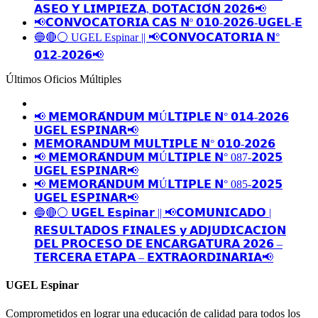
𝗔𝗦𝗘𝗢 𝗬 𝗟𝗜𝗠𝗣𝗜𝗘𝗭𝗔, 𝗗𝗢𝗧𝗔𝗖𝗜𝗢́𝗡 𝟮𝟬𝟮𝟲📢
📢𝗖𝗢𝗡𝗩𝗢𝗖𝗔𝗧𝗢𝗥𝗜𝗔 𝗖𝗔𝗦 𝗡º 𝟬𝟭𝟬-𝟮𝟬𝟮𝟲-𝗨𝗚𝗘𝗟-𝗘
🔵🔴⚪️ UGEL Espinar || 📢𝗖𝗢𝗡𝗩𝗢𝗖𝗔𝗧𝗢𝗥𝗜𝗔 𝗡°
𝟬𝟭𝟮-𝟮𝟬𝟮𝟲📢
Últimos Oficios Múltiples
📢 𝗠𝗘𝗠𝗢𝗥𝗔́𝗡𝗗𝗨𝗠 𝗠Ú𝗟𝗧𝗜𝗣𝗟𝗘 𝗡° 𝟬𝟭𝟰-𝟮𝟬𝟮𝟲
𝗨𝗚𝗘𝗟 𝗘𝗦𝗣𝗜𝗡𝗔𝗥📢
𝗠𝗘𝗠𝗢𝗥𝗔𝗡𝗗𝗨𝗠 𝗠𝗨𝗟𝗧𝗜𝗣𝗟𝗘 𝗡° 𝟬𝟭𝟬-𝟮𝟬𝟮𝟲
📢 𝗠𝗘𝗠𝗢𝗥𝗔́𝗡𝗗𝗨𝗠 𝗠Ú𝗟𝗧𝗜𝗣𝗟𝗘 𝗡° 087-𝟮𝟬𝟮𝟱
𝗨𝗚𝗘𝗟 𝗘𝗦𝗣𝗜𝗡𝗔𝗥📢
📢 𝗠𝗘𝗠𝗢𝗥𝗔́𝗡𝗗𝗨𝗠 𝗠Ú𝗟𝗧𝗜𝗣𝗟𝗘 𝗡° 085-𝟮𝟬𝟮𝟱
𝗨𝗚𝗘𝗟 𝗘𝗦𝗣𝗜𝗡𝗔𝗥📢
🔵🔴⚪️ 𝗨𝗚𝗘𝗟 𝗘𝘀𝗽𝗶𝗻𝗮𝗿 || 📢𝗖𝗢𝗠𝗨𝗡𝗜𝗖𝗔𝗗𝗢 |
𝗥𝗘𝗦𝗨𝗟𝗧𝗔𝗗𝗢𝗦 𝗙𝗜𝗡𝗔𝗟𝗘𝗦 𝘆 𝗔𝗗𝗝𝗨𝗗𝗜𝗖𝗔𝗖𝗜𝗢𝗡
𝗗𝗘𝗟 𝗣𝗥𝗢𝗖𝗘𝗦𝗢 𝗗𝗘 𝗘𝗡𝗖𝗔𝗥𝗚𝗔𝗧𝗨𝗥𝗔 𝟮𝟬𝟮𝟲 –
𝗧𝗘𝗥𝗖𝗘𝗥𝗔 𝗘𝗧𝗔𝗣𝗔 – 𝗘𝗫𝗧𝗥𝗔𝗢𝗥𝗗𝗜𝗡𝗔𝗥𝗜𝗔📢
UGEL Espinar
Comprometidos en lograr una educación de calidad para todos los