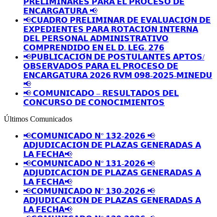
𝗣𝗥𝗘𝗟𝗜𝗠𝗜𝗡𝗔𝗥𝗘𝗦 𝗣𝗔𝗥𝗔 𝗘𝗟 𝗣𝗥𝗢𝗖𝗘𝗦𝗢 𝗗𝗘
𝗘𝗡𝗖𝗔𝗥𝗚𝗔𝗧𝗨𝗥𝗔 📢
📢𝗖𝗨𝗔𝗗𝗥𝗢 𝗣𝗥𝗘𝗟𝗜𝗠𝗜𝗡𝗔𝗥 𝗗𝗘 𝗘𝗩𝗔𝗟𝗨𝗔𝗖𝗜𝗢́𝗡 𝗗𝗘
𝗘𝗫𝗣𝗘𝗗𝗜𝗘𝗡𝗧𝗘𝗦 𝗣𝗔𝗥𝗔 𝗥𝗢𝗧𝗔𝗖𝗜𝗢́𝗡 𝗜𝗡𝗧𝗘𝗥𝗡𝗔
𝗗𝗘𝗟 𝗣𝗘𝗥𝗦𝗢𝗡𝗔𝗟 𝗔𝗗𝗠𝗜𝗡𝗜𝗦𝗧𝗥𝗔𝗧𝗜𝗩𝗢
𝗖𝗢𝗠𝗣𝗥𝗘𝗡𝗗𝗜𝗗𝗢 𝗘𝗡 𝗘𝗟 𝗗. 𝗟𝗘𝗚. 𝟮𝟳𝟲
📢𝗣𝗨𝗕𝗟𝗜𝗖𝗔𝗖𝗜𝗢́𝗡 𝗗𝗘 𝗣𝗢𝗦𝗧𝗨𝗟𝗔𝗡𝗧𝗘𝗦 𝗔𝗣𝗧𝗢𝗦/
𝗢𝗕𝗦𝗘𝗥𝗩𝗔𝗗𝗢𝗦 𝗣𝗔𝗥𝗔 𝗘𝗟 𝗣𝗥𝗢𝗖𝗘𝗦𝗢 𝗗𝗘
𝗘𝗡𝗖𝗔𝗥𝗚𝗔𝗧𝗨𝗥𝗔 𝟮𝟬𝟮𝟲 𝗥𝗩𝗠 𝟬𝟵𝟴-𝟮𝟬𝟮𝟱-𝗠𝗜𝗡𝗘𝗗𝗨
📢
📢 𝗖𝗢𝗠𝗨𝗡𝗜𝗖𝗔𝗗𝗢 – 𝗥𝗘𝗦𝗨𝗟𝗧𝗔𝗗𝗢𝗦 𝗗𝗘𝗟
𝗖𝗢𝗡𝗖𝗨𝗥𝗦𝗢 𝗗𝗘 𝗖𝗢𝗡𝗢𝗖𝗜𝗠𝗜𝗘𝗡𝗧𝗢𝗦
Últimos Comunicados
📢𝗖𝗢𝗠𝗨𝗡𝗜𝗖𝗔𝗗𝗢 𝗡° 𝟭𝟯𝟮-𝟮𝟬𝟮𝟲 📢
𝗔𝗗𝗝𝗨𝗗𝗜𝗖𝗔𝗖𝗜𝗢́𝗡 𝗗𝗘 𝗣𝗟𝗔𝗭𝗔𝗦 𝗚𝗘𝗡𝗘𝗥𝗔𝗗𝗔𝗦 𝗔
𝗟𝗔 𝗙𝗘𝗖𝗛𝗔📢
📢𝗖𝗢𝗠𝗨𝗡𝗜𝗖𝗔𝗗𝗢 𝗡° 𝟭𝟯𝟭-𝟮𝟬𝟮𝟲 📢
𝗔𝗗𝗝𝗨𝗗𝗜𝗖𝗔𝗖𝗜𝗢́𝗡 𝗗𝗘 𝗣𝗟𝗔𝗭𝗔𝗦 𝗚𝗘𝗡𝗘𝗥𝗔𝗗𝗔𝗦 𝗔
𝗟𝗔 𝗙𝗘𝗖𝗛𝗔📢
📢𝗖𝗢𝗠𝗨𝗡𝗜𝗖𝗔𝗗𝗢 𝗡° 𝟭𝟯𝟬-𝟮𝟬𝟮𝟲 📢
𝗔𝗗𝗝𝗨𝗗𝗜𝗖𝗔𝗖𝗜𝗢́𝗡 𝗗𝗘 𝗣𝗟𝗔𝗭𝗔𝗦 𝗚𝗘𝗡𝗘𝗥𝗔𝗗𝗔𝗦 𝗔
𝗟𝗔 𝗙𝗘𝗖𝗛𝗔📢