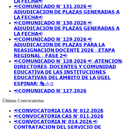
𝗟𝗔 𝗙𝗘𝗖𝗛𝗔📢
📢𝗖𝗢𝗠𝗨𝗡𝗜𝗖𝗔𝗗𝗢 𝗡° 𝟭𝟯𝟭-𝟮𝟬𝟮𝟲 📢
𝗔𝗗𝗝𝗨𝗗𝗜𝗖𝗔𝗖𝗜𝗢́𝗡 𝗗𝗘 𝗣𝗟𝗔𝗭𝗔𝗦 𝗚𝗘𝗡𝗘𝗥𝗔𝗗𝗔𝗦 𝗔
𝗟𝗔 𝗙𝗘𝗖𝗛𝗔📢
📢𝗖𝗢𝗠𝗨𝗡𝗜𝗖𝗔𝗗𝗢 𝗡° 𝟭𝟯𝟬-𝟮𝟬𝟮𝟲 📢
𝗔𝗗𝗝𝗨𝗗𝗜𝗖𝗔𝗖𝗜𝗢́𝗡 𝗗𝗘 𝗣𝗟𝗔𝗭𝗔𝗦 𝗚𝗘𝗡𝗘𝗥𝗔𝗗𝗔𝗦 𝗔
𝗟𝗔 𝗙𝗘𝗖𝗛𝗔📢
📢𝗖𝗢𝗠𝗨𝗡𝗜𝗖𝗔𝗗𝗢 𝗡° 𝟭𝟮𝟵-𝟮𝟬𝟮𝟲 📢
𝗔𝗗𝗝𝗨𝗗𝗜𝗖𝗔𝗖𝗜𝗢́𝗡 𝗗𝗘 𝗣𝗟𝗔𝗭𝗔𝗦 𝗣𝗔𝗥𝗔 𝗟𝗔
𝗥𝗘𝗔𝗦𝗜𝗚𝗡𝗔𝗖𝗜𝗢́𝗡 𝗗𝗢𝗖𝗘𝗡𝗧𝗘 𝟮𝟬𝟮𝟲 – 𝗘𝗧𝗔𝗣𝗔
𝗥𝗘𝗚𝗜𝗢𝗡𝗔𝗟 – 𝗙𝗔𝗦𝗘 𝟮📢
📢𝗖𝗢𝗠𝗨𝗡𝗜𝗖𝗔𝗗𝗢 𝗡° 𝟭𝟮𝟴-𝟮𝟬𝟮𝟲 📢 ¡𝗔𝗧𝗘𝗡𝗖𝗜𝗢́𝗡,
𝗗𝗜𝗥𝗘𝗖𝗧𝗢𝗥𝗘𝗦, 𝗗𝗢𝗖𝗘𝗡𝗧𝗘𝗦 𝗬 𝗖𝗢𝗠𝗨𝗡𝗜𝗗𝗔𝗗
𝗘𝗗𝗨𝗖𝗔𝗧𝗜𝗩𝗔 𝗗𝗘 𝗟𝗔𝗦 𝗜𝗡𝗦𝗧𝗜𝗧𝗨𝗖𝗜𝗢𝗡𝗘𝗦
𝗘𝗗𝗨𝗖𝗔𝗧𝗜𝗩𝗔𝗦 𝗗𝗘𝗟 𝗔́𝗠𝗕𝗜𝗧𝗢 𝗗𝗘 𝗟𝗔 𝗨𝗚𝗘𝗟
𝗘𝗦𝗣𝗜𝗡𝗔𝗥! 🎭🎶🎨
📢𝗖𝗢𝗠𝗨𝗡𝗜𝗖𝗔𝗗𝗢 𝗡° 𝟭𝟮𝟳-𝟮𝟬𝟮𝟲
Últimas Convocatorias
📢𝗖𝗢𝗡𝗩𝗢𝗖𝗔𝗧𝗢𝗥𝗜𝗔 𝗖𝗔𝗦 𝗡° 𝟬𝟭𝟮-𝟮𝟬𝟮𝟲
📢𝗖𝗢𝗡𝗩𝗢𝗖𝗔𝗧𝗢𝗥𝗜𝗔 𝗖𝗔𝗦 𝗡° 𝟬𝟭𝟭-𝟮𝟬𝟮𝟲
📢𝗖𝗢𝗡𝗩𝗢𝗖𝗔𝗧𝗢𝗥𝗜𝗔 𝗡° 𝟬𝟭𝟰-𝟮𝟬𝟮𝟲 📢
𝗖𝗢𝗡𝗧𝗥𝗔𝗧𝗔𝗖𝗜𝗢́𝗡 𝗗𝗘𝗟 𝗦𝗘𝗥𝗩𝗜𝗖𝗜𝗢 𝗗𝗘