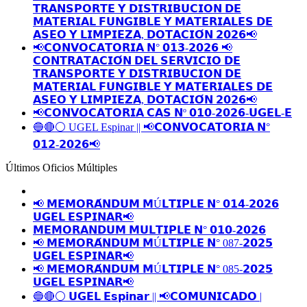
𝗧𝗥𝗔𝗡𝗦𝗣𝗢𝗥𝗧𝗘 𝗬 𝗗𝗜𝗦𝗧𝗥𝗜𝗕𝗨𝗖𝗜𝗢𝗡 𝗗𝗘
𝗠𝗔𝗧𝗘𝗥𝗜𝗔𝗟 𝗙𝗨𝗡𝗚𝗜𝗕𝗟𝗘 𝗬 𝗠𝗔𝗧𝗘𝗥𝗜𝗔𝗟𝗘𝗦 𝗗𝗘
𝗔𝗦𝗘𝗢 𝗬 𝗟𝗜𝗠𝗣𝗜𝗘𝗭𝗔, 𝗗𝗢𝗧𝗔𝗖𝗜𝗢́𝗡 𝟮𝟬𝟮𝟲📢
📢𝗖𝗢𝗡𝗩𝗢𝗖𝗔𝗧𝗢𝗥𝗜𝗔 𝗡° 𝟬𝟭𝟯-𝟮𝟬𝟮𝟲 📢
𝗖𝗢𝗡𝗧𝗥𝗔𝗧𝗔𝗖𝗜𝗢́𝗡 𝗗𝗘𝗟 𝗦𝗘𝗥𝗩𝗜𝗖𝗜𝗢 𝗗𝗘
𝗧𝗥𝗔𝗡𝗦𝗣𝗢𝗥𝗧𝗘 𝗬 𝗗𝗜𝗦𝗧𝗥𝗜𝗕𝗨𝗖𝗜𝗢𝗡 𝗗𝗘
𝗠𝗔𝗧𝗘𝗥𝗜𝗔𝗟 𝗙𝗨𝗡𝗚𝗜𝗕𝗟𝗘 𝗬 𝗠𝗔𝗧𝗘𝗥𝗜𝗔𝗟𝗘𝗦 𝗗𝗘
𝗔𝗦𝗘𝗢 𝗬 𝗟𝗜𝗠𝗣𝗜𝗘𝗭𝗔, 𝗗𝗢𝗧𝗔𝗖𝗜𝗢́𝗡 𝟮𝟬𝟮𝟲📢
📢𝗖𝗢𝗡𝗩𝗢𝗖𝗔𝗧𝗢𝗥𝗜𝗔 𝗖𝗔𝗦 𝗡º 𝟬𝟭𝟬-𝟮𝟬𝟮𝟲-𝗨𝗚𝗘𝗟-𝗘
🔵🔴⚪️ UGEL Espinar || 📢𝗖𝗢𝗡𝗩𝗢𝗖𝗔𝗧𝗢𝗥𝗜𝗔 𝗡°
𝟬𝟭𝟮-𝟮𝟬𝟮𝟲📢
Últimos Oficios Múltiples
📢 𝗠𝗘𝗠𝗢𝗥𝗔́𝗡𝗗𝗨𝗠 𝗠Ú𝗟𝗧𝗜𝗣𝗟𝗘 𝗡° 𝟬𝟭𝟰-𝟮𝟬𝟮𝟲
𝗨𝗚𝗘𝗟 𝗘𝗦𝗣𝗜𝗡𝗔𝗥📢
𝗠𝗘𝗠𝗢𝗥𝗔𝗡𝗗𝗨𝗠 𝗠𝗨𝗟𝗧𝗜𝗣𝗟𝗘 𝗡° 𝟬𝟭𝟬-𝟮𝟬𝟮𝟲
📢 𝗠𝗘𝗠𝗢𝗥𝗔́𝗡𝗗𝗨𝗠 𝗠Ú𝗟𝗧𝗜𝗣𝗟𝗘 𝗡° 087-𝟮𝟬𝟮𝟱
𝗨𝗚𝗘𝗟 𝗘𝗦𝗣𝗜𝗡𝗔𝗥📢
📢 𝗠𝗘𝗠𝗢𝗥𝗔́𝗡𝗗𝗨𝗠 𝗠Ú𝗟𝗧𝗜𝗣𝗟𝗘 𝗡° 085-𝟮𝟬𝟮𝟱
𝗨𝗚𝗘𝗟 𝗘𝗦𝗣𝗜𝗡𝗔𝗥📢
🔵🔴⚪️ 𝗨𝗚𝗘𝗟 𝗘𝘀𝗽𝗶𝗻𝗮𝗿 || 📢𝗖𝗢𝗠𝗨𝗡𝗜𝗖𝗔𝗗𝗢 |