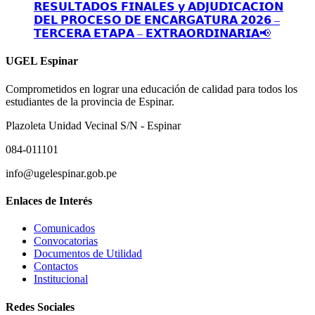
𝗥𝗘𝗦𝗨𝗟𝗧𝗔𝗗𝗢𝗦 𝗙𝗜𝗡𝗔𝗟𝗘𝗦 𝘆 𝗔𝗗𝗝𝗨𝗗𝗜𝗖𝗔𝗖𝗜𝗢𝗡
𝗗𝗘𝗟 𝗣𝗥𝗢𝗖𝗘𝗦𝗢 𝗗𝗘 𝗘𝗡𝗖𝗔𝗥𝗚𝗔𝗧𝗨𝗥𝗔 𝟮𝟬𝟮𝟲 –
𝗧𝗘𝗥𝗖𝗘𝗥𝗔 𝗘𝗧𝗔𝗣𝗔 – 𝗘𝗫𝗧𝗥𝗔𝗢𝗥𝗗𝗜𝗡𝗔𝗥𝗜𝗔📢
UGEL Espinar
Comprometidos en lograr una educación de calidad para todos los
estudiantes de la provincia de Espinar.
Plazoleta Unidad Vecinal S/N - Espinar
084-011101
info@ugelespinar.gob.pe
Enlaces de Interés
Comunicados
Convocatorias
Documentos de Utilidad
Contactos
Institucional
Redes Sociales