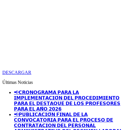
DESCARGAR
Últimas Noticias
📢𝗖𝗥𝗢𝗡𝗢𝗚𝗥𝗔𝗠𝗔 𝗣𝗔𝗥𝗔 𝗟𝗔
𝗜𝗠𝗣𝗟𝗘𝗠𝗘𝗡𝗧𝗔𝗖𝗜𝗢́𝗡 𝗗𝗘𝗟 𝗣𝗥𝗢𝗖𝗘𝗗𝗜𝗠𝗜𝗘𝗡𝗧𝗢
𝗣𝗔𝗥𝗔 𝗘𝗟 𝗗𝗘𝗦𝗧𝗔𝗤𝗨𝗘 𝗗𝗘 𝗟𝗢𝗦 𝗣𝗥𝗢𝗙𝗘𝗦𝗢𝗥𝗘𝗦
𝗣𝗔𝗥𝗔 𝗘𝗟 𝗔𝗡̃𝗢 𝟮𝟬𝟮𝟲
📢𝗣𝗨𝗕𝗟𝗜𝗖𝗔𝗖𝗜𝗢́𝗡 𝗙𝗜𝗡𝗔𝗟 𝗗𝗘 𝗟𝗔
𝗖𝗢𝗡𝗩𝗢𝗖𝗔𝗧𝗢𝗥𝗜𝗔 𝗣𝗔𝗥𝗔 𝗘𝗟 𝗣𝗥𝗢𝗖𝗘𝗦𝗢 𝗗𝗘
𝗖𝗢𝗡𝗧𝗥𝗔𝗧𝗔𝗖𝗜𝗢𝗡 𝗗𝗘𝗟 𝗣𝗘𝗥𝗦𝗢𝗡𝗔𝗟