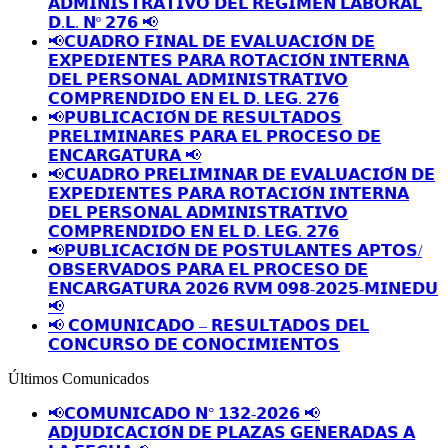
𝗔𝗗𝗠𝗜𝗡𝗜𝗦𝗧𝗥𝗔𝗧𝗜𝗩𝗢 𝗗𝗘𝗟 𝗥𝗘𝗚𝗜𝗠𝗘𝗡 𝗟𝗔𝗕𝗢𝗥𝗔𝗟
𝗗.𝗟. 𝗡º 𝟮𝟳𝟲 📢
📢𝗖𝗨𝗔𝗗𝗥𝗢 𝗙𝗜𝗡𝗔𝗟 𝗗𝗘 𝗘𝗩𝗔𝗟𝗨𝗔𝗖𝗜𝗢́𝗡 𝗗𝗘
𝗘𝗫𝗣𝗘𝗗𝗜𝗘𝗡𝗧𝗘𝗦 𝗣𝗔𝗥𝗔 𝗥𝗢𝗧𝗔𝗖𝗜𝗢́𝗡 𝗜𝗡𝗧𝗘𝗥𝗡𝗔
𝗗𝗘𝗟 𝗣𝗘𝗥𝗦𝗢𝗡𝗔𝗟 𝗔𝗗𝗠𝗜𝗡𝗜𝗦𝗧𝗥𝗔𝗧𝗜𝗩𝗢
𝗖𝗢𝗠𝗣𝗥𝗘𝗡𝗗𝗜𝗗𝗢 𝗘𝗡 𝗘𝗟 𝗗. 𝗟𝗘𝗚. 𝟮𝟳𝟲
📢𝗣𝗨𝗕𝗟𝗜𝗖𝗔𝗖𝗜𝗢́𝗡 𝗗𝗘 𝗥𝗘𝗦𝗨𝗟𝗧𝗔𝗗𝗢𝗦
𝗣𝗥𝗘𝗟𝗜𝗠𝗜𝗡𝗔𝗥𝗘𝗦 𝗣𝗔𝗥𝗔 𝗘𝗟 𝗣𝗥𝗢𝗖𝗘𝗦𝗢 𝗗𝗘
𝗘𝗡𝗖𝗔𝗥𝗚𝗔𝗧𝗨𝗥𝗔 📢
📢𝗖𝗨𝗔𝗗𝗥𝗢 𝗣𝗥𝗘𝗟𝗜𝗠𝗜𝗡𝗔𝗥 𝗗𝗘 𝗘𝗩𝗔𝗟𝗨𝗔𝗖𝗜𝗢́𝗡 𝗗𝗘
𝗘𝗫𝗣𝗘𝗗𝗜𝗘𝗡𝗧𝗘𝗦 𝗣𝗔𝗥𝗔 𝗥𝗢𝗧𝗔𝗖𝗜𝗢́𝗡 𝗜𝗡𝗧𝗘𝗥𝗡𝗔
𝗗𝗘𝗟 𝗣𝗘𝗥𝗦𝗢𝗡𝗔𝗟 𝗔𝗗𝗠𝗜𝗡𝗜𝗦𝗧𝗥𝗔𝗧𝗜𝗩𝗢
𝗖𝗢𝗠𝗣𝗥𝗘𝗡𝗗𝗜𝗗𝗢 𝗘𝗡 𝗘𝗟 𝗗. 𝗟𝗘𝗚. 𝟮𝟳𝟲
📢𝗣𝗨𝗕𝗟𝗜𝗖𝗔𝗖𝗜𝗢́𝗡 𝗗𝗘 𝗣𝗢𝗦𝗧𝗨𝗟𝗔𝗡𝗧𝗘𝗦 𝗔𝗣𝗧𝗢𝗦/
𝗢𝗕𝗦𝗘𝗥𝗩𝗔𝗗𝗢𝗦 𝗣𝗔𝗥𝗔 𝗘𝗟 𝗣𝗥𝗢𝗖𝗘𝗦𝗢 𝗗𝗘
𝗘𝗡𝗖𝗔𝗥𝗚𝗔𝗧𝗨𝗥𝗔 𝟮𝟬𝟮𝟲 𝗥𝗩𝗠 𝟬𝟵𝟴-𝟮𝟬𝟮𝟱-𝗠𝗜𝗡𝗘𝗗𝗨
📢
📢 𝗖𝗢𝗠𝗨𝗡𝗜𝗖𝗔𝗗𝗢 – 𝗥𝗘𝗦𝗨𝗟𝗧𝗔𝗗𝗢𝗦 𝗗𝗘𝗟
𝗖𝗢𝗡𝗖𝗨𝗥𝗦𝗢 𝗗𝗘 𝗖𝗢𝗡𝗢𝗖𝗜𝗠𝗜𝗘𝗡𝗧𝗢𝗦
Últimos Comunicados
📢𝗖𝗢𝗠𝗨𝗡𝗜𝗖𝗔𝗗𝗢 𝗡° 𝟭𝟯𝟮-𝟮𝟬𝟮𝟲 📢
𝗔𝗗𝗝𝗨𝗗𝗜𝗖𝗔𝗖𝗜𝗢́𝗡 𝗗𝗘 𝗣𝗟𝗔𝗭𝗔𝗦 𝗚𝗘𝗡𝗘𝗥𝗔𝗗𝗔𝗦 𝗔