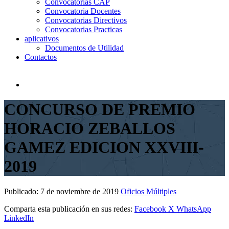
Convocatorias CAP
Convocatoria Docentes
Convocatorias Directivos
Convocatorias Practicas
aplicativos
Documentos de Utilidad
Contactos
CONCURSO DE PREMIO
HORACIO ZEBALLOS
GAMEZ EDICION XXVIII-
2019
Publicado:
7 de noviembre de 2019
Oficios Múltiples
Comparta esta publicación en sus redes:
Facebook
X
WhatsApp
LinkedIn