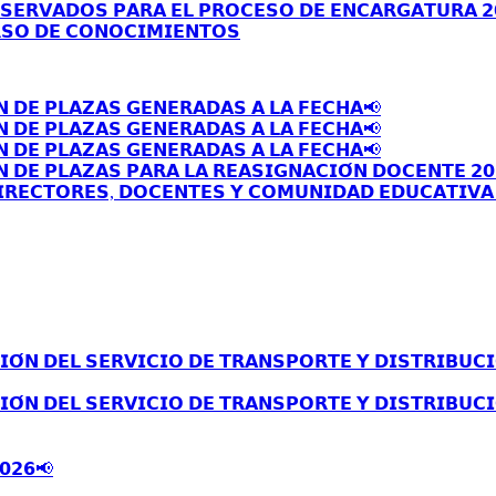
𝗦𝗘𝗥𝗩𝗔𝗗𝗢𝗦 𝗣𝗔𝗥𝗔 𝗘𝗟 𝗣𝗥𝗢𝗖𝗘𝗦𝗢 𝗗𝗘 𝗘𝗡𝗖𝗔𝗥𝗚𝗔𝗧𝗨𝗥𝗔 𝟮
𝗦𝗢 𝗗𝗘 𝗖𝗢𝗡𝗢𝗖𝗜𝗠𝗜𝗘𝗡𝗧𝗢𝗦
𝗡 𝗗𝗘 𝗣𝗟𝗔𝗭𝗔𝗦 𝗚𝗘𝗡𝗘𝗥𝗔𝗗𝗔𝗦 𝗔 𝗟𝗔 𝗙𝗘𝗖𝗛𝗔📢
𝗡 𝗗𝗘 𝗣𝗟𝗔𝗭𝗔𝗦 𝗚𝗘𝗡𝗘𝗥𝗔𝗗𝗔𝗦 𝗔 𝗟𝗔 𝗙𝗘𝗖𝗛𝗔📢
𝗡 𝗗𝗘 𝗣𝗟𝗔𝗭𝗔𝗦 𝗚𝗘𝗡𝗘𝗥𝗔𝗗𝗔𝗦 𝗔 𝗟𝗔 𝗙𝗘𝗖𝗛𝗔📢
 𝗗𝗘 𝗣𝗟𝗔𝗭𝗔𝗦 𝗣𝗔𝗥𝗔 𝗟𝗔 𝗥𝗘𝗔𝗦𝗜𝗚𝗡𝗔𝗖𝗜𝗢́𝗡 𝗗𝗢𝗖𝗘𝗡𝗧𝗘 𝟮𝟬
𝗥𝗘𝗖𝗧𝗢𝗥𝗘𝗦, 𝗗𝗢𝗖𝗘𝗡𝗧𝗘𝗦 𝗬 𝗖𝗢𝗠𝗨𝗡𝗜𝗗𝗔𝗗 𝗘𝗗𝗨𝗖𝗔𝗧𝗜𝗩𝗔 
́𝗡 𝗗𝗘𝗟 𝗦𝗘𝗥𝗩𝗜𝗖𝗜𝗢 𝗗𝗘 𝗧𝗥𝗔𝗡𝗦𝗣𝗢𝗥𝗧𝗘 𝗬 𝗗𝗜𝗦𝗧𝗥𝗜𝗕𝗨𝗖𝗜
́𝗡 𝗗𝗘𝗟 𝗦𝗘𝗥𝗩𝗜𝗖𝗜𝗢 𝗗𝗘 𝗧𝗥𝗔𝗡𝗦𝗣𝗢𝗥𝗧𝗘 𝗬 𝗗𝗜𝗦𝗧𝗥𝗜𝗕𝗨𝗖𝗜
𝟬𝟮𝟲📢