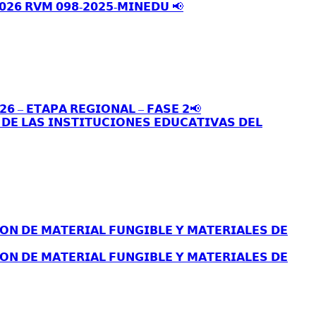
𝟬𝟮𝟲 𝗥𝗩𝗠 𝟬𝟵𝟴-𝟮𝟬𝟮𝟱-𝗠𝗜𝗡𝗘𝗗𝗨 📢
𝟮𝟲 – 𝗘𝗧𝗔𝗣𝗔 𝗥𝗘𝗚𝗜𝗢𝗡𝗔𝗟 – 𝗙𝗔𝗦𝗘 𝟮📢
𝗘 𝗟𝗔𝗦 𝗜𝗡𝗦𝗧𝗜𝗧𝗨𝗖𝗜𝗢𝗡𝗘𝗦 𝗘𝗗𝗨𝗖𝗔𝗧𝗜𝗩𝗔𝗦 𝗗𝗘𝗟
𝗢𝗡 𝗗𝗘 𝗠𝗔𝗧𝗘𝗥𝗜𝗔𝗟 𝗙𝗨𝗡𝗚𝗜𝗕𝗟𝗘 𝗬 𝗠𝗔𝗧𝗘𝗥𝗜𝗔𝗟𝗘𝗦 𝗗𝗘
𝗢𝗡 𝗗𝗘 𝗠𝗔𝗧𝗘𝗥𝗜𝗔𝗟 𝗙𝗨𝗡𝗚𝗜𝗕𝗟𝗘 𝗬 𝗠𝗔𝗧𝗘𝗥𝗜𝗔𝗟𝗘𝗦 𝗗𝗘