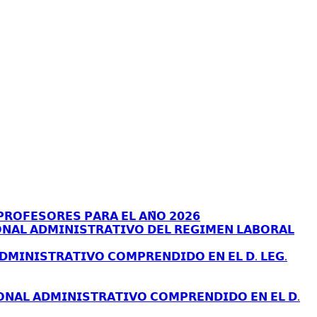
𝗥𝗢𝗙𝗘𝗦𝗢𝗥𝗘𝗦 𝗣𝗔𝗥𝗔 𝗘𝗟 𝗔𝗡̃𝗢 𝟮𝟬𝟮𝟲
𝗡𝗔𝗟 𝗔𝗗𝗠𝗜𝗡𝗜𝗦𝗧𝗥𝗔𝗧𝗜𝗩𝗢 𝗗𝗘𝗟 𝗥𝗘𝗚𝗜𝗠𝗘𝗡 𝗟𝗔𝗕𝗢𝗥𝗔𝗟
𝗗𝗠𝗜𝗡𝗜𝗦𝗧𝗥𝗔𝗧𝗜𝗩𝗢 𝗖𝗢𝗠𝗣𝗥𝗘𝗡𝗗𝗜𝗗𝗢 𝗘𝗡 𝗘𝗟 𝗗. 𝗟𝗘𝗚.
𝗢𝗡𝗔𝗟 𝗔𝗗𝗠𝗜𝗡𝗜𝗦𝗧𝗥𝗔𝗧𝗜𝗩𝗢 𝗖𝗢𝗠𝗣𝗥𝗘𝗡𝗗𝗜𝗗𝗢 𝗘𝗡 𝗘𝗟 𝗗.