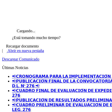
Cargando...
¿Está tomando mucho tiempo?
Recargar documento
|
Abrir en nueva pestaña
Descargar Comunicado
Últimas Noticias
📢𝗖𝗥𝗢𝗡𝗢𝗚𝗥𝗔𝗠𝗔 𝗣𝗔𝗥𝗔 𝗟𝗔 𝗜𝗠𝗣𝗟𝗘𝗠𝗘𝗡𝗧𝗔𝗖𝗜𝗢́𝗡 
📢𝗣𝗨𝗕𝗟𝗜𝗖𝗔𝗖𝗜𝗢́𝗡 𝗙𝗜𝗡𝗔𝗟 𝗗𝗘 𝗟𝗔 𝗖𝗢𝗡𝗩𝗢𝗖𝗔𝗧𝗢𝗥𝗜
𝗗.𝗟. 𝗡º 𝟮𝟳𝟲 📢
📢𝗖𝗨𝗔𝗗𝗥𝗢 𝗙𝗜𝗡𝗔𝗟 𝗗𝗘 𝗘𝗩𝗔𝗟𝗨𝗔𝗖𝗜𝗢́𝗡 𝗗𝗘 𝗘𝗫𝗣𝗘𝗗𝗜
𝟮𝟳𝟲
📢𝗣𝗨𝗕𝗟𝗜𝗖𝗔𝗖𝗜𝗢́𝗡 𝗗𝗘 𝗥𝗘𝗦𝗨𝗟𝗧𝗔𝗗𝗢𝗦 𝗣𝗥𝗘𝗟𝗜𝗠𝗜𝗡
📢𝗖𝗨𝗔𝗗𝗥𝗢 𝗣𝗥𝗘𝗟𝗜𝗠𝗜𝗡𝗔𝗥 𝗗𝗘 𝗘𝗩𝗔𝗟𝗨𝗔𝗖𝗜𝗢́𝗡 𝗗𝗘 
𝗟𝗘𝗚. 𝟮𝟳𝟲