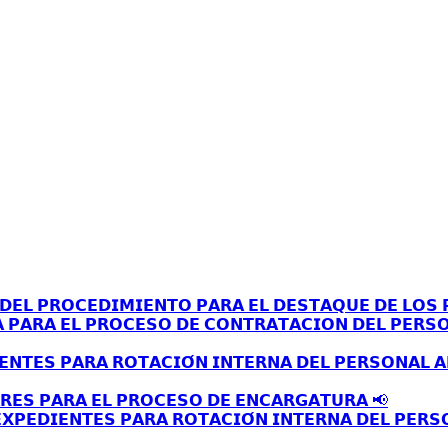
𝗘𝗟 𝗣𝗥𝗢𝗖𝗘𝗗𝗜𝗠𝗜𝗘𝗡𝗧𝗢 𝗣𝗔𝗥𝗔 𝗘𝗟 𝗗𝗘𝗦𝗧𝗔𝗤𝗨𝗘 𝗗𝗘 𝗟𝗢𝗦 𝗣
𝗔 𝗣𝗔𝗥𝗔 𝗘𝗟 𝗣𝗥𝗢𝗖𝗘𝗦𝗢 𝗗𝗘 𝗖𝗢𝗡𝗧𝗥𝗔𝗧𝗔𝗖𝗜𝗢𝗡 𝗗𝗘𝗟 𝗣𝗘𝗥𝗦
𝗘𝗡𝗧𝗘𝗦 𝗣𝗔𝗥𝗔 𝗥𝗢𝗧𝗔𝗖𝗜𝗢́𝗡 𝗜𝗡𝗧𝗘𝗥𝗡𝗔 𝗗𝗘𝗟 𝗣𝗘𝗥𝗦𝗢𝗡𝗔𝗟 
𝗥𝗘𝗦 𝗣𝗔𝗥𝗔 𝗘𝗟 𝗣𝗥𝗢𝗖𝗘𝗦𝗢 𝗗𝗘 𝗘𝗡𝗖𝗔𝗥𝗚𝗔𝗧𝗨𝗥𝗔 📢
𝗫𝗣𝗘𝗗𝗜𝗘𝗡𝗧𝗘𝗦 𝗣𝗔𝗥𝗔 𝗥𝗢𝗧𝗔𝗖𝗜𝗢́𝗡 𝗜𝗡𝗧𝗘𝗥𝗡𝗔 𝗗𝗘𝗟 𝗣𝗘𝗥𝗦