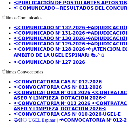
📢𝗣𝗨𝗕𝗟𝗜𝗖𝗔𝗖𝗜𝗢́𝗡 𝗗𝗘 𝗣𝗢𝗦𝗧𝗨𝗟𝗔𝗡𝗧𝗘𝗦 𝗔𝗣𝗧𝗢𝗦/𝗢
📢 𝗖𝗢𝗠𝗨𝗡𝗜𝗖𝗔𝗗𝗢 – 𝗥𝗘𝗦𝗨𝗟𝗧𝗔𝗗𝗢𝗦 𝗗𝗘𝗟 𝗖𝗢𝗡𝗖𝗨𝗥
Últimos Comunicados
📢𝗖𝗢𝗠𝗨𝗡𝗜𝗖𝗔𝗗𝗢 𝗡° 𝟭𝟯𝟮-𝟮𝟬𝟮𝟲 📢𝗔𝗗𝗝𝗨𝗗𝗜𝗖𝗔𝗖𝗜𝗢́
📢𝗖𝗢𝗠𝗨𝗡𝗜𝗖𝗔𝗗𝗢 𝗡° 𝟭𝟯𝟭-𝟮𝟬𝟮𝟲 📢𝗔𝗗𝗝𝗨𝗗𝗜𝗖𝗔𝗖𝗜𝗢́
📢𝗖𝗢𝗠𝗨𝗡𝗜𝗖𝗔𝗗𝗢 𝗡° 𝟭𝟯𝟬-𝟮𝟬𝟮𝟲 📢𝗔𝗗𝗝𝗨𝗗𝗜𝗖𝗔𝗖𝗜𝗢́
📢𝗖𝗢𝗠𝗨𝗡𝗜𝗖𝗔𝗗𝗢 𝗡° 𝟭𝟮𝟵-𝟮𝟬𝟮𝟲 📢𝗔𝗗𝗝𝗨𝗗𝗜𝗖𝗔𝗖𝗜𝗢́
📢𝗖𝗢𝗠𝗨𝗡𝗜𝗖𝗔𝗗𝗢 𝗡° 𝟭𝟮𝟴-𝟮𝟬𝟮𝟲 📢 ¡𝗔𝗧𝗘𝗡𝗖𝗜𝗢́𝗡, 𝗗
𝗔́𝗠𝗕𝗜𝗧𝗢 𝗗𝗘 𝗟𝗔 𝗨𝗚𝗘𝗟 𝗘𝗦𝗣𝗜𝗡𝗔𝗥! 🎭🎶🎨
📢𝗖𝗢𝗠𝗨𝗡𝗜𝗖𝗔𝗗𝗢 𝗡° 𝟭𝟮𝟳-𝟮𝟬𝟮𝟲
Últimas Convocatorias
📢𝗖𝗢𝗡𝗩𝗢𝗖𝗔𝗧𝗢𝗥𝗜𝗔 𝗖𝗔𝗦 𝗡° 𝟬𝟭𝟮-𝟮𝟬𝟮𝟲
📢𝗖𝗢𝗡𝗩𝗢𝗖𝗔𝗧𝗢𝗥𝗜𝗔 𝗖𝗔𝗦 𝗡° 𝟬𝟭𝟭-𝟮𝟬𝟮𝟲
📢𝗖𝗢𝗡𝗩𝗢𝗖𝗔𝗧𝗢𝗥𝗜𝗔 𝗡° 𝟬𝟭𝟰-𝟮𝟬𝟮𝟲 📢𝗖𝗢𝗡𝗧𝗥𝗔𝗧𝗔𝗖𝗜
𝗔𝗦𝗘𝗢 𝗬 𝗟𝗜𝗠𝗣𝗜𝗘𝗭𝗔, 𝗗𝗢𝗧𝗔𝗖𝗜𝗢́𝗡 𝟮𝟬𝟮𝟲📢
📢𝗖𝗢𝗡𝗩𝗢𝗖𝗔𝗧𝗢𝗥𝗜𝗔 𝗡° 𝟬𝟭𝟯-𝟮𝟬𝟮𝟲 📢𝗖𝗢𝗡𝗧𝗥𝗔𝗧𝗔𝗖𝗜
𝗔𝗦𝗘𝗢 𝗬 𝗟𝗜𝗠𝗣𝗜𝗘𝗭𝗔, 𝗗𝗢𝗧𝗔𝗖𝗜𝗢́𝗡 𝟮𝟬𝟮𝟲📢
📢𝗖𝗢𝗡𝗩𝗢𝗖𝗔𝗧𝗢𝗥𝗜𝗔 𝗖𝗔𝗦 𝗡º 𝟬𝟭𝟬-𝟮𝟬𝟮𝟲-𝗨𝗚𝗘𝗟-𝗘
🔵🔴⚪️ UGEL Espinar || 📢𝗖𝗢𝗡𝗩𝗢𝗖𝗔𝗧𝗢𝗥𝗜𝗔 𝗡° 𝟬𝟭𝟮-𝟮