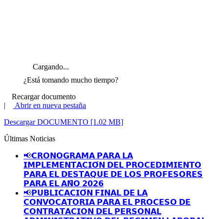
Cargando...
¿Está tomando mucho tiempo?
Recargar documento
|
Abrir en nueva pestaña
Descargar DOCUMENTO [1.02 MB]
Últimas Noticias
📢𝗖𝗥𝗢𝗡𝗢𝗚𝗥𝗔𝗠𝗔 𝗣𝗔𝗥𝗔 𝗟𝗔
𝗜𝗠𝗣𝗟𝗘𝗠𝗘𝗡𝗧𝗔𝗖𝗜𝗢́𝗡 𝗗𝗘𝗟 𝗣𝗥𝗢𝗖𝗘𝗗𝗜𝗠𝗜𝗘𝗡𝗧𝗢
𝗣𝗔𝗥𝗔 𝗘𝗟 𝗗𝗘𝗦𝗧𝗔𝗤𝗨𝗘 𝗗𝗘 𝗟𝗢𝗦 𝗣𝗥𝗢𝗙𝗘𝗦𝗢𝗥𝗘𝗦
𝗣𝗔𝗥𝗔 𝗘𝗟 𝗔𝗡̃𝗢 𝟮𝟬𝟮𝟲
📢𝗣𝗨𝗕𝗟𝗜𝗖𝗔𝗖𝗜𝗢́𝗡 𝗙𝗜𝗡𝗔𝗟 𝗗𝗘 𝗟𝗔
𝗖𝗢𝗡𝗩𝗢𝗖𝗔𝗧𝗢𝗥𝗜𝗔 𝗣𝗔𝗥𝗔 𝗘𝗟 𝗣𝗥𝗢𝗖𝗘𝗦𝗢 𝗗𝗘
𝗖𝗢𝗡𝗧𝗥𝗔𝗧𝗔𝗖𝗜𝗢𝗡 𝗗𝗘𝗟 𝗣𝗘𝗥𝗦𝗢𝗡𝗔𝗟