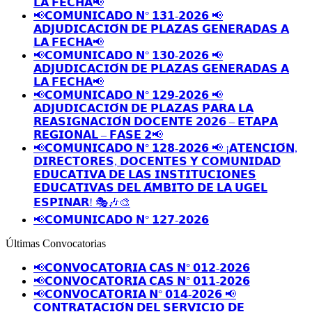
𝗟𝗔 𝗙𝗘𝗖𝗛𝗔📢
📢𝗖𝗢𝗠𝗨𝗡𝗜𝗖𝗔𝗗𝗢 𝗡° 𝟭𝟯𝟭-𝟮𝟬𝟮𝟲 📢
𝗔𝗗𝗝𝗨𝗗𝗜𝗖𝗔𝗖𝗜𝗢́𝗡 𝗗𝗘 𝗣𝗟𝗔𝗭𝗔𝗦 𝗚𝗘𝗡𝗘𝗥𝗔𝗗𝗔𝗦 𝗔
𝗟𝗔 𝗙𝗘𝗖𝗛𝗔📢
📢𝗖𝗢𝗠𝗨𝗡𝗜𝗖𝗔𝗗𝗢 𝗡° 𝟭𝟯𝟬-𝟮𝟬𝟮𝟲 📢
𝗔𝗗𝗝𝗨𝗗𝗜𝗖𝗔𝗖𝗜𝗢́𝗡 𝗗𝗘 𝗣𝗟𝗔𝗭𝗔𝗦 𝗚𝗘𝗡𝗘𝗥𝗔𝗗𝗔𝗦 𝗔
𝗟𝗔 𝗙𝗘𝗖𝗛𝗔📢
📢𝗖𝗢𝗠𝗨𝗡𝗜𝗖𝗔𝗗𝗢 𝗡° 𝟭𝟮𝟵-𝟮𝟬𝟮𝟲 📢
𝗔𝗗𝗝𝗨𝗗𝗜𝗖𝗔𝗖𝗜𝗢́𝗡 𝗗𝗘 𝗣𝗟𝗔𝗭𝗔𝗦 𝗣𝗔𝗥𝗔 𝗟𝗔
𝗥𝗘𝗔𝗦𝗜𝗚𝗡𝗔𝗖𝗜𝗢́𝗡 𝗗𝗢𝗖𝗘𝗡𝗧𝗘 𝟮𝟬𝟮𝟲 – 𝗘𝗧𝗔𝗣𝗔
𝗥𝗘𝗚𝗜𝗢𝗡𝗔𝗟 – 𝗙𝗔𝗦𝗘 𝟮📢
📢𝗖𝗢𝗠𝗨𝗡𝗜𝗖𝗔𝗗𝗢 𝗡° 𝟭𝟮𝟴-𝟮𝟬𝟮𝟲 📢 ¡𝗔𝗧𝗘𝗡𝗖𝗜𝗢́𝗡,
𝗗𝗜𝗥𝗘𝗖𝗧𝗢𝗥𝗘𝗦, 𝗗𝗢𝗖𝗘𝗡𝗧𝗘𝗦 𝗬 𝗖𝗢𝗠𝗨𝗡𝗜𝗗𝗔𝗗
𝗘𝗗𝗨𝗖𝗔𝗧𝗜𝗩𝗔 𝗗𝗘 𝗟𝗔𝗦 𝗜𝗡𝗦𝗧𝗜𝗧𝗨𝗖𝗜𝗢𝗡𝗘𝗦
𝗘𝗗𝗨𝗖𝗔𝗧𝗜𝗩𝗔𝗦 𝗗𝗘𝗟 𝗔́𝗠𝗕𝗜𝗧𝗢 𝗗𝗘 𝗟𝗔 𝗨𝗚𝗘𝗟
𝗘𝗦𝗣𝗜𝗡𝗔𝗥! 🎭🎶🎨
📢𝗖𝗢𝗠𝗨𝗡𝗜𝗖𝗔𝗗𝗢 𝗡° 𝟭𝟮𝟳-𝟮𝟬𝟮𝟲
Últimas Convocatorias
📢𝗖𝗢𝗡𝗩𝗢𝗖𝗔𝗧𝗢𝗥𝗜𝗔 𝗖𝗔𝗦 𝗡° 𝟬𝟭𝟮-𝟮𝟬𝟮𝟲
📢𝗖𝗢𝗡𝗩𝗢𝗖𝗔𝗧𝗢𝗥𝗜𝗔 𝗖𝗔𝗦 𝗡° 𝟬𝟭𝟭-𝟮𝟬𝟮𝟲
📢𝗖𝗢𝗡𝗩𝗢𝗖𝗔𝗧𝗢𝗥𝗜𝗔 𝗡° 𝟬𝟭𝟰-𝟮𝟬𝟮𝟲 📢
𝗖𝗢𝗡𝗧𝗥𝗔𝗧𝗔𝗖𝗜𝗢́𝗡 𝗗𝗘𝗟 𝗦𝗘𝗥𝗩𝗜𝗖𝗜𝗢 𝗗𝗘