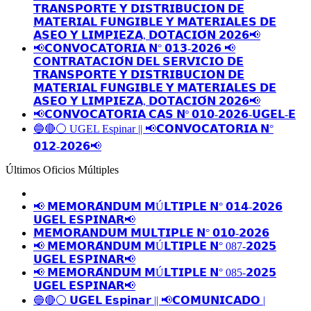
𝗧𝗥𝗔𝗡𝗦𝗣𝗢𝗥𝗧𝗘 𝗬 𝗗𝗜𝗦𝗧𝗥𝗜𝗕𝗨𝗖𝗜𝗢𝗡 𝗗𝗘
𝗠𝗔𝗧𝗘𝗥𝗜𝗔𝗟 𝗙𝗨𝗡𝗚𝗜𝗕𝗟𝗘 𝗬 𝗠𝗔𝗧𝗘𝗥𝗜𝗔𝗟𝗘𝗦 𝗗𝗘
𝗔𝗦𝗘𝗢 𝗬 𝗟𝗜𝗠𝗣𝗜𝗘𝗭𝗔, 𝗗𝗢𝗧𝗔𝗖𝗜𝗢́𝗡 𝟮𝟬𝟮𝟲📢
📢𝗖𝗢𝗡𝗩𝗢𝗖𝗔𝗧𝗢𝗥𝗜𝗔 𝗡° 𝟬𝟭𝟯-𝟮𝟬𝟮𝟲 📢
𝗖𝗢𝗡𝗧𝗥𝗔𝗧𝗔𝗖𝗜𝗢́𝗡 𝗗𝗘𝗟 𝗦𝗘𝗥𝗩𝗜𝗖𝗜𝗢 𝗗𝗘
𝗧𝗥𝗔𝗡𝗦𝗣𝗢𝗥𝗧𝗘 𝗬 𝗗𝗜𝗦𝗧𝗥𝗜𝗕𝗨𝗖𝗜𝗢𝗡 𝗗𝗘
𝗠𝗔𝗧𝗘𝗥𝗜𝗔𝗟 𝗙𝗨𝗡𝗚𝗜𝗕𝗟𝗘 𝗬 𝗠𝗔𝗧𝗘𝗥𝗜𝗔𝗟𝗘𝗦 𝗗𝗘
𝗔𝗦𝗘𝗢 𝗬 𝗟𝗜𝗠𝗣𝗜𝗘𝗭𝗔, 𝗗𝗢𝗧𝗔𝗖𝗜𝗢́𝗡 𝟮𝟬𝟮𝟲📢
📢𝗖𝗢𝗡𝗩𝗢𝗖𝗔𝗧𝗢𝗥𝗜𝗔 𝗖𝗔𝗦 𝗡º 𝟬𝟭𝟬-𝟮𝟬𝟮𝟲-𝗨𝗚𝗘𝗟-𝗘
🔵🔴⚪️ UGEL Espinar || 📢𝗖𝗢𝗡𝗩𝗢𝗖𝗔𝗧𝗢𝗥𝗜𝗔 𝗡°
𝟬𝟭𝟮-𝟮𝟬𝟮𝟲📢
Últimos Oficios Múltiples
📢 𝗠𝗘𝗠𝗢𝗥𝗔́𝗡𝗗𝗨𝗠 𝗠Ú𝗟𝗧𝗜𝗣𝗟𝗘 𝗡° 𝟬𝟭𝟰-𝟮𝟬𝟮𝟲
𝗨𝗚𝗘𝗟 𝗘𝗦𝗣𝗜𝗡𝗔𝗥📢
𝗠𝗘𝗠𝗢𝗥𝗔𝗡𝗗𝗨𝗠 𝗠𝗨𝗟𝗧𝗜𝗣𝗟𝗘 𝗡° 𝟬𝟭𝟬-𝟮𝟬𝟮𝟲
📢 𝗠𝗘𝗠𝗢𝗥𝗔́𝗡𝗗𝗨𝗠 𝗠Ú𝗟𝗧𝗜𝗣𝗟𝗘 𝗡° 087-𝟮𝟬𝟮𝟱
𝗨𝗚𝗘𝗟 𝗘𝗦𝗣𝗜𝗡𝗔𝗥📢
📢 𝗠𝗘𝗠𝗢𝗥𝗔́𝗡𝗗𝗨𝗠 𝗠Ú𝗟𝗧𝗜𝗣𝗟𝗘 𝗡° 085-𝟮𝟬𝟮𝟱
𝗨𝗚𝗘𝗟 𝗘𝗦𝗣𝗜𝗡𝗔𝗥📢
🔵🔴⚪️ 𝗨𝗚𝗘𝗟 𝗘𝘀𝗽𝗶𝗻𝗮𝗿 || 📢𝗖𝗢𝗠𝗨𝗡𝗜𝗖𝗔𝗗𝗢 |