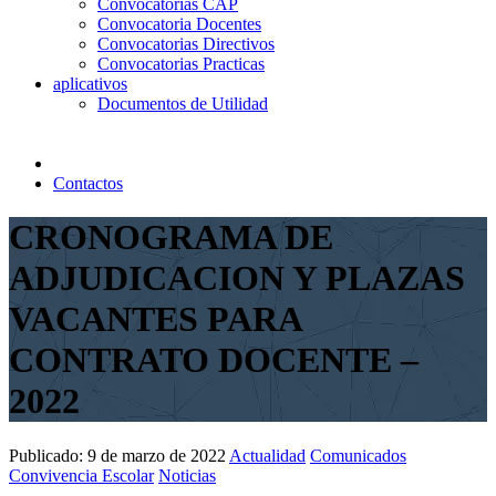
Convocatorias CAP
Convocatoria Docentes
Convocatorias Directivos
Convocatorias Practicas
aplicativos
Documentos de Utilidad
Contactos
CRONOGRAMA DE
ADJUDICACION Y PLAZAS
VACANTES PARA
CONTRATO DOCENTE –
2022
Publicado:
9 de marzo de 2022
Actualidad
Comunicados
Convivencia Escolar
Noticias