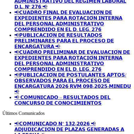
𝗔𝗗𝗠𝗜𝗡𝗜𝗦𝗧𝗥𝗔𝗧𝗜𝗩𝗢 𝗗𝗘𝗟 𝗥𝗘𝗚𝗜𝗠𝗘𝗡 𝗟𝗔𝗕𝗢𝗥𝗔𝗟
𝗗.𝗟. 𝗡º 𝟮𝟳𝟲 📢
📢𝗖𝗨𝗔𝗗𝗥𝗢 𝗙𝗜𝗡𝗔𝗟 𝗗𝗘 𝗘𝗩𝗔𝗟𝗨𝗔𝗖𝗜𝗢́𝗡 𝗗𝗘
𝗘𝗫𝗣𝗘𝗗𝗜𝗘𝗡𝗧𝗘𝗦 𝗣𝗔𝗥𝗔 𝗥𝗢𝗧𝗔𝗖𝗜𝗢́𝗡 𝗜𝗡𝗧𝗘𝗥𝗡𝗔
𝗗𝗘𝗟 𝗣𝗘𝗥𝗦𝗢𝗡𝗔𝗟 𝗔𝗗𝗠𝗜𝗡𝗜𝗦𝗧𝗥𝗔𝗧𝗜𝗩𝗢
𝗖𝗢𝗠𝗣𝗥𝗘𝗡𝗗𝗜𝗗𝗢 𝗘𝗡 𝗘𝗟 𝗗. 𝗟𝗘𝗚. 𝟮𝟳𝟲
📢𝗣𝗨𝗕𝗟𝗜𝗖𝗔𝗖𝗜𝗢́𝗡 𝗗𝗘 𝗥𝗘𝗦𝗨𝗟𝗧𝗔𝗗𝗢𝗦
𝗣𝗥𝗘𝗟𝗜𝗠𝗜𝗡𝗔𝗥𝗘𝗦 𝗣𝗔𝗥𝗔 𝗘𝗟 𝗣𝗥𝗢𝗖𝗘𝗦𝗢 𝗗𝗘
𝗘𝗡𝗖𝗔𝗥𝗚𝗔𝗧𝗨𝗥𝗔 📢
📢𝗖𝗨𝗔𝗗𝗥𝗢 𝗣𝗥𝗘𝗟𝗜𝗠𝗜𝗡𝗔𝗥 𝗗𝗘 𝗘𝗩𝗔𝗟𝗨𝗔𝗖𝗜𝗢́𝗡 𝗗𝗘
𝗘𝗫𝗣𝗘𝗗𝗜𝗘𝗡𝗧𝗘𝗦 𝗣𝗔𝗥𝗔 𝗥𝗢𝗧𝗔𝗖𝗜𝗢́𝗡 𝗜𝗡𝗧𝗘𝗥𝗡𝗔
𝗗𝗘𝗟 𝗣𝗘𝗥𝗦𝗢𝗡𝗔𝗟 𝗔𝗗𝗠𝗜𝗡𝗜𝗦𝗧𝗥𝗔𝗧𝗜𝗩𝗢
𝗖𝗢𝗠𝗣𝗥𝗘𝗡𝗗𝗜𝗗𝗢 𝗘𝗡 𝗘𝗟 𝗗. 𝗟𝗘𝗚. 𝟮𝟳𝟲
📢𝗣𝗨𝗕𝗟𝗜𝗖𝗔𝗖𝗜𝗢́𝗡 𝗗𝗘 𝗣𝗢𝗦𝗧𝗨𝗟𝗔𝗡𝗧𝗘𝗦 𝗔𝗣𝗧𝗢𝗦/
𝗢𝗕𝗦𝗘𝗥𝗩𝗔𝗗𝗢𝗦 𝗣𝗔𝗥𝗔 𝗘𝗟 𝗣𝗥𝗢𝗖𝗘𝗦𝗢 𝗗𝗘
𝗘𝗡𝗖𝗔𝗥𝗚𝗔𝗧𝗨𝗥𝗔 𝟮𝟬𝟮𝟲 𝗥𝗩𝗠 𝟬𝟵𝟴-𝟮𝟬𝟮𝟱-𝗠𝗜𝗡𝗘𝗗𝗨
📢
📢 𝗖𝗢𝗠𝗨𝗡𝗜𝗖𝗔𝗗𝗢 – 𝗥𝗘𝗦𝗨𝗟𝗧𝗔𝗗𝗢𝗦 𝗗𝗘𝗟
𝗖𝗢𝗡𝗖𝗨𝗥𝗦𝗢 𝗗𝗘 𝗖𝗢𝗡𝗢𝗖𝗜𝗠𝗜𝗘𝗡𝗧𝗢𝗦
Últimos Comunicados
📢𝗖𝗢𝗠𝗨𝗡𝗜𝗖𝗔𝗗𝗢 𝗡° 𝟭𝟯𝟮-𝟮𝟬𝟮𝟲 📢
𝗔𝗗𝗝𝗨𝗗𝗜𝗖𝗔𝗖𝗜𝗢́𝗡 𝗗𝗘 𝗣𝗟𝗔𝗭𝗔𝗦 𝗚𝗘𝗡𝗘𝗥𝗔𝗗𝗔𝗦 𝗔