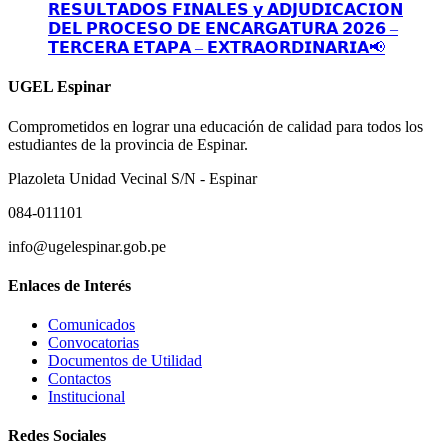
𝗥𝗘𝗦𝗨𝗟𝗧𝗔𝗗𝗢𝗦 𝗙𝗜𝗡𝗔𝗟𝗘𝗦 𝘆 𝗔𝗗𝗝𝗨𝗗𝗜𝗖𝗔𝗖𝗜𝗢𝗡
𝗗𝗘𝗟 𝗣𝗥𝗢𝗖𝗘𝗦𝗢 𝗗𝗘 𝗘𝗡𝗖𝗔𝗥𝗚𝗔𝗧𝗨𝗥𝗔 𝟮𝟬𝟮𝟲 –
𝗧𝗘𝗥𝗖𝗘𝗥𝗔 𝗘𝗧𝗔𝗣𝗔 – 𝗘𝗫𝗧𝗥𝗔𝗢𝗥𝗗𝗜𝗡𝗔𝗥𝗜𝗔📢
UGEL Espinar
Comprometidos en lograr una educación de calidad para todos los
estudiantes de la provincia de Espinar.
Plazoleta Unidad Vecinal S/N - Espinar
084-011101
info@ugelespinar.gob.pe
Enlaces de Interés
Comunicados
Convocatorias
Documentos de Utilidad
Contactos
Institucional
Redes Sociales