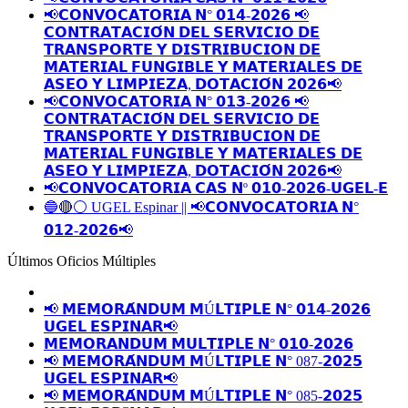
📢𝗖𝗢𝗡𝗩𝗢𝗖𝗔𝗧𝗢𝗥𝗜𝗔 𝗡° 𝟬𝟭𝟰-𝟮𝟬𝟮𝟲 📢
𝗖𝗢𝗡𝗧𝗥𝗔𝗧𝗔𝗖𝗜𝗢́𝗡 𝗗𝗘𝗟 𝗦𝗘𝗥𝗩𝗜𝗖𝗜𝗢 𝗗𝗘
𝗧𝗥𝗔𝗡𝗦𝗣𝗢𝗥𝗧𝗘 𝗬 𝗗𝗜𝗦𝗧𝗥𝗜𝗕𝗨𝗖𝗜𝗢𝗡 𝗗𝗘
𝗠𝗔𝗧𝗘𝗥𝗜𝗔𝗟 𝗙𝗨𝗡𝗚𝗜𝗕𝗟𝗘 𝗬 𝗠𝗔𝗧𝗘𝗥𝗜𝗔𝗟𝗘𝗦 𝗗𝗘
𝗔𝗦𝗘𝗢 𝗬 𝗟𝗜𝗠𝗣𝗜𝗘𝗭𝗔, 𝗗𝗢𝗧𝗔𝗖𝗜𝗢́𝗡 𝟮𝟬𝟮𝟲📢
📢𝗖𝗢𝗡𝗩𝗢𝗖𝗔𝗧𝗢𝗥𝗜𝗔 𝗡° 𝟬𝟭𝟯-𝟮𝟬𝟮𝟲 📢
𝗖𝗢𝗡𝗧𝗥𝗔𝗧𝗔𝗖𝗜𝗢́𝗡 𝗗𝗘𝗟 𝗦𝗘𝗥𝗩𝗜𝗖𝗜𝗢 𝗗𝗘
𝗧𝗥𝗔𝗡𝗦𝗣𝗢𝗥𝗧𝗘 𝗬 𝗗𝗜𝗦𝗧𝗥𝗜𝗕𝗨𝗖𝗜𝗢𝗡 𝗗𝗘
𝗠𝗔𝗧𝗘𝗥𝗜𝗔𝗟 𝗙𝗨𝗡𝗚𝗜𝗕𝗟𝗘 𝗬 𝗠𝗔𝗧𝗘𝗥𝗜𝗔𝗟𝗘𝗦 𝗗𝗘
𝗔𝗦𝗘𝗢 𝗬 𝗟𝗜𝗠𝗣𝗜𝗘𝗭𝗔, 𝗗𝗢𝗧𝗔𝗖𝗜𝗢́𝗡 𝟮𝟬𝟮𝟲📢
📢𝗖𝗢𝗡𝗩𝗢𝗖𝗔𝗧𝗢𝗥𝗜𝗔 𝗖𝗔𝗦 𝗡º 𝟬𝟭𝟬-𝟮𝟬𝟮𝟲-𝗨𝗚𝗘𝗟-𝗘
🔵🔴⚪️ UGEL Espinar || 📢𝗖𝗢𝗡𝗩𝗢𝗖𝗔𝗧𝗢𝗥𝗜𝗔 𝗡°
𝟬𝟭𝟮-𝟮𝟬𝟮𝟲📢
Últimos Oficios Múltiples
📢 𝗠𝗘𝗠𝗢𝗥𝗔́𝗡𝗗𝗨𝗠 𝗠Ú𝗟𝗧𝗜𝗣𝗟𝗘 𝗡° 𝟬𝟭𝟰-𝟮𝟬𝟮𝟲
𝗨𝗚𝗘𝗟 𝗘𝗦𝗣𝗜𝗡𝗔𝗥📢
𝗠𝗘𝗠𝗢𝗥𝗔𝗡𝗗𝗨𝗠 𝗠𝗨𝗟𝗧𝗜𝗣𝗟𝗘 𝗡° 𝟬𝟭𝟬-𝟮𝟬𝟮𝟲
📢 𝗠𝗘𝗠𝗢𝗥𝗔́𝗡𝗗𝗨𝗠 𝗠Ú𝗟𝗧𝗜𝗣𝗟𝗘 𝗡° 087-𝟮𝟬𝟮𝟱
𝗨𝗚𝗘𝗟 𝗘𝗦𝗣𝗜𝗡𝗔𝗥📢
📢 𝗠𝗘𝗠𝗢𝗥𝗔́𝗡𝗗𝗨𝗠 𝗠Ú𝗟𝗧𝗜𝗣𝗟𝗘 𝗡° 085-𝟮𝟬𝟮𝟱