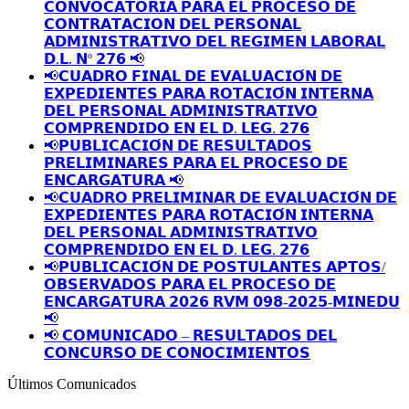
𝗖𝗢𝗡𝗩𝗢𝗖𝗔𝗧𝗢𝗥𝗜𝗔 𝗣𝗔𝗥𝗔 𝗘𝗟 𝗣𝗥𝗢𝗖𝗘𝗦𝗢 𝗗𝗘
𝗖𝗢𝗡𝗧𝗥𝗔𝗧𝗔𝗖𝗜𝗢𝗡 𝗗𝗘𝗟 𝗣𝗘𝗥𝗦𝗢𝗡𝗔𝗟
𝗔𝗗𝗠𝗜𝗡𝗜𝗦𝗧𝗥𝗔𝗧𝗜𝗩𝗢 𝗗𝗘𝗟 𝗥𝗘𝗚𝗜𝗠𝗘𝗡 𝗟𝗔𝗕𝗢𝗥𝗔𝗟
𝗗.𝗟. 𝗡º 𝟮𝟳𝟲 📢
📢𝗖𝗨𝗔𝗗𝗥𝗢 𝗙𝗜𝗡𝗔𝗟 𝗗𝗘 𝗘𝗩𝗔𝗟𝗨𝗔𝗖𝗜𝗢́𝗡 𝗗𝗘
𝗘𝗫𝗣𝗘𝗗𝗜𝗘𝗡𝗧𝗘𝗦 𝗣𝗔𝗥𝗔 𝗥𝗢𝗧𝗔𝗖𝗜𝗢́𝗡 𝗜𝗡𝗧𝗘𝗥𝗡𝗔
𝗗𝗘𝗟 𝗣𝗘𝗥𝗦𝗢𝗡𝗔𝗟 𝗔𝗗𝗠𝗜𝗡𝗜𝗦𝗧𝗥𝗔𝗧𝗜𝗩𝗢
𝗖𝗢𝗠𝗣𝗥𝗘𝗡𝗗𝗜𝗗𝗢 𝗘𝗡 𝗘𝗟 𝗗. 𝗟𝗘𝗚. 𝟮𝟳𝟲
📢𝗣𝗨𝗕𝗟𝗜𝗖𝗔𝗖𝗜𝗢́𝗡 𝗗𝗘 𝗥𝗘𝗦𝗨𝗟𝗧𝗔𝗗𝗢𝗦
𝗣𝗥𝗘𝗟𝗜𝗠𝗜𝗡𝗔𝗥𝗘𝗦 𝗣𝗔𝗥𝗔 𝗘𝗟 𝗣𝗥𝗢𝗖𝗘𝗦𝗢 𝗗𝗘
𝗘𝗡𝗖𝗔𝗥𝗚𝗔𝗧𝗨𝗥𝗔 📢
📢𝗖𝗨𝗔𝗗𝗥𝗢 𝗣𝗥𝗘𝗟𝗜𝗠𝗜𝗡𝗔𝗥 𝗗𝗘 𝗘𝗩𝗔𝗟𝗨𝗔𝗖𝗜𝗢́𝗡 𝗗𝗘
𝗘𝗫𝗣𝗘𝗗𝗜𝗘𝗡𝗧𝗘𝗦 𝗣𝗔𝗥𝗔 𝗥𝗢𝗧𝗔𝗖𝗜𝗢́𝗡 𝗜𝗡𝗧𝗘𝗥𝗡𝗔
𝗗𝗘𝗟 𝗣𝗘𝗥𝗦𝗢𝗡𝗔𝗟 𝗔𝗗𝗠𝗜𝗡𝗜𝗦𝗧𝗥𝗔𝗧𝗜𝗩𝗢
𝗖𝗢𝗠𝗣𝗥𝗘𝗡𝗗𝗜𝗗𝗢 𝗘𝗡 𝗘𝗟 𝗗. 𝗟𝗘𝗚. 𝟮𝟳𝟲
📢𝗣𝗨𝗕𝗟𝗜𝗖𝗔𝗖𝗜𝗢́𝗡 𝗗𝗘 𝗣𝗢𝗦𝗧𝗨𝗟𝗔𝗡𝗧𝗘𝗦 𝗔𝗣𝗧𝗢𝗦/
𝗢𝗕𝗦𝗘𝗥𝗩𝗔𝗗𝗢𝗦 𝗣𝗔𝗥𝗔 𝗘𝗟 𝗣𝗥𝗢𝗖𝗘𝗦𝗢 𝗗𝗘
𝗘𝗡𝗖𝗔𝗥𝗚𝗔𝗧𝗨𝗥𝗔 𝟮𝟬𝟮𝟲 𝗥𝗩𝗠 𝟬𝟵𝟴-𝟮𝟬𝟮𝟱-𝗠𝗜𝗡𝗘𝗗𝗨
📢
📢 𝗖𝗢𝗠𝗨𝗡𝗜𝗖𝗔𝗗𝗢 – 𝗥𝗘𝗦𝗨𝗟𝗧𝗔𝗗𝗢𝗦 𝗗𝗘𝗟
𝗖𝗢𝗡𝗖𝗨𝗥𝗦𝗢 𝗗𝗘 𝗖𝗢𝗡𝗢𝗖𝗜𝗠𝗜𝗘𝗡𝗧𝗢𝗦
Últimos Comunicados