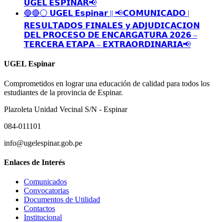
𝗨𝗚𝗘𝗟 𝗘𝗦𝗣𝗜𝗡𝗔𝗥📢
🔵🔴⚪️ 𝗨𝗚𝗘𝗟 𝗘𝘀𝗽𝗶𝗻𝗮𝗿 || 📢𝗖𝗢𝗠𝗨𝗡𝗜𝗖𝗔𝗗𝗢 |
𝗥𝗘𝗦𝗨𝗟𝗧𝗔𝗗𝗢𝗦 𝗙𝗜𝗡𝗔𝗟𝗘𝗦 𝘆 𝗔𝗗𝗝𝗨𝗗𝗜𝗖𝗔𝗖𝗜𝗢𝗡
𝗗𝗘𝗟 𝗣𝗥𝗢𝗖𝗘𝗦𝗢 𝗗𝗘 𝗘𝗡𝗖𝗔𝗥𝗚𝗔𝗧𝗨𝗥𝗔 𝟮𝟬𝟮𝟲 –
𝗧𝗘𝗥𝗖𝗘𝗥𝗔 𝗘𝗧𝗔𝗣𝗔 – 𝗘𝗫𝗧𝗥𝗔𝗢𝗥𝗗𝗜𝗡𝗔𝗥𝗜𝗔📢
UGEL Espinar
Comprometidos en lograr una educación de calidad para todos los
estudiantes de la provincia de Espinar.
Plazoleta Unidad Vecinal S/N - Espinar
084-011101
info@ugelespinar.gob.pe
Enlaces de Interés
Comunicados
Convocatorias
Documentos de Utilidad
Contactos
Institucional