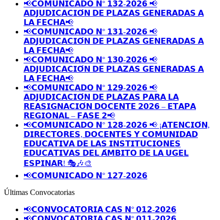
📢𝗖𝗢𝗠𝗨𝗡𝗜𝗖𝗔𝗗𝗢 𝗡° 𝟭𝟯𝟮-𝟮𝟬𝟮𝟲 📢
𝗔𝗗𝗝𝗨𝗗𝗜𝗖𝗔𝗖𝗜𝗢́𝗡 𝗗𝗘 𝗣𝗟𝗔𝗭𝗔𝗦 𝗚𝗘𝗡𝗘𝗥𝗔𝗗𝗔𝗦 𝗔
𝗟𝗔 𝗙𝗘𝗖𝗛𝗔📢
📢𝗖𝗢𝗠𝗨𝗡𝗜𝗖𝗔𝗗𝗢 𝗡° 𝟭𝟯𝟭-𝟮𝟬𝟮𝟲 📢
𝗔𝗗𝗝𝗨𝗗𝗜𝗖𝗔𝗖𝗜𝗢́𝗡 𝗗𝗘 𝗣𝗟𝗔𝗭𝗔𝗦 𝗚𝗘𝗡𝗘𝗥𝗔𝗗𝗔𝗦 𝗔
𝗟𝗔 𝗙𝗘𝗖𝗛𝗔📢
📢𝗖𝗢𝗠𝗨𝗡𝗜𝗖𝗔𝗗𝗢 𝗡° 𝟭𝟯𝟬-𝟮𝟬𝟮𝟲 📢
𝗔𝗗𝗝𝗨𝗗𝗜𝗖𝗔𝗖𝗜𝗢́𝗡 𝗗𝗘 𝗣𝗟𝗔𝗭𝗔𝗦 𝗚𝗘𝗡𝗘𝗥𝗔𝗗𝗔𝗦 𝗔
𝗟𝗔 𝗙𝗘𝗖𝗛𝗔📢
📢𝗖𝗢𝗠𝗨𝗡𝗜𝗖𝗔𝗗𝗢 𝗡° 𝟭𝟮𝟵-𝟮𝟬𝟮𝟲 📢
𝗔𝗗𝗝𝗨𝗗𝗜𝗖𝗔𝗖𝗜𝗢́𝗡 𝗗𝗘 𝗣𝗟𝗔𝗭𝗔𝗦 𝗣𝗔𝗥𝗔 𝗟𝗔
𝗥𝗘𝗔𝗦𝗜𝗚𝗡𝗔𝗖𝗜𝗢́𝗡 𝗗𝗢𝗖𝗘𝗡𝗧𝗘 𝟮𝟬𝟮𝟲 – 𝗘𝗧𝗔𝗣𝗔
𝗥𝗘𝗚𝗜𝗢𝗡𝗔𝗟 – 𝗙𝗔𝗦𝗘 𝟮📢
📢𝗖𝗢𝗠𝗨𝗡𝗜𝗖𝗔𝗗𝗢 𝗡° 𝟭𝟮𝟴-𝟮𝟬𝟮𝟲 📢 ¡𝗔𝗧𝗘𝗡𝗖𝗜𝗢́𝗡,
𝗗𝗜𝗥𝗘𝗖𝗧𝗢𝗥𝗘𝗦, 𝗗𝗢𝗖𝗘𝗡𝗧𝗘𝗦 𝗬 𝗖𝗢𝗠𝗨𝗡𝗜𝗗𝗔𝗗
𝗘𝗗𝗨𝗖𝗔𝗧𝗜𝗩𝗔 𝗗𝗘 𝗟𝗔𝗦 𝗜𝗡𝗦𝗧𝗜𝗧𝗨𝗖𝗜𝗢𝗡𝗘𝗦
𝗘𝗗𝗨𝗖𝗔𝗧𝗜𝗩𝗔𝗦 𝗗𝗘𝗟 𝗔́𝗠𝗕𝗜𝗧𝗢 𝗗𝗘 𝗟𝗔 𝗨𝗚𝗘𝗟
𝗘𝗦𝗣𝗜𝗡𝗔𝗥! 🎭🎶🎨
📢𝗖𝗢𝗠𝗨𝗡𝗜𝗖𝗔𝗗𝗢 𝗡° 𝟭𝟮𝟳-𝟮𝟬𝟮𝟲
Últimas Convocatorias
📢𝗖𝗢𝗡𝗩𝗢𝗖𝗔𝗧𝗢𝗥𝗜𝗔 𝗖𝗔𝗦 𝗡° 𝟬𝟭𝟮-𝟮𝟬𝟮𝟲
📢𝗖𝗢𝗡𝗩𝗢𝗖𝗔𝗧𝗢𝗥𝗜𝗔 𝗖𝗔𝗦 𝗡° 𝟬𝟭𝟭-𝟮𝟬𝟮𝟲