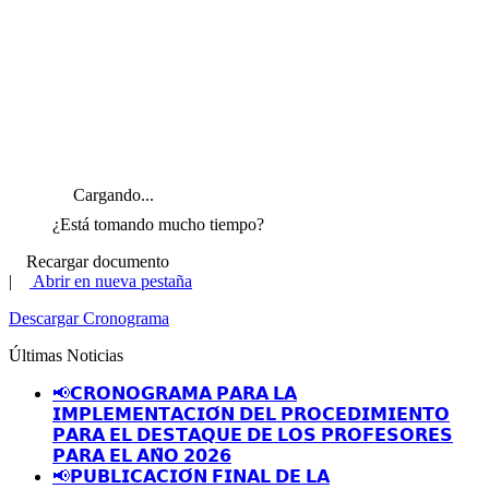
Cargando...
¿Está tomando mucho tiempo?
Recargar documento
|
Abrir en nueva pestaña
Descargar Cronograma
Últimas Noticias
📢𝗖𝗥𝗢𝗡𝗢𝗚𝗥𝗔𝗠𝗔 𝗣𝗔𝗥𝗔 𝗟𝗔
𝗜𝗠𝗣𝗟𝗘𝗠𝗘𝗡𝗧𝗔𝗖𝗜𝗢́𝗡 𝗗𝗘𝗟 𝗣𝗥𝗢𝗖𝗘𝗗𝗜𝗠𝗜𝗘𝗡𝗧𝗢
𝗣𝗔𝗥𝗔 𝗘𝗟 𝗗𝗘𝗦𝗧𝗔𝗤𝗨𝗘 𝗗𝗘 𝗟𝗢𝗦 𝗣𝗥𝗢𝗙𝗘𝗦𝗢𝗥𝗘𝗦
𝗣𝗔𝗥𝗔 𝗘𝗟 𝗔𝗡̃𝗢 𝟮𝟬𝟮𝟲
📢𝗣𝗨𝗕𝗟𝗜𝗖𝗔𝗖𝗜𝗢́𝗡 𝗙𝗜𝗡𝗔𝗟 𝗗𝗘 𝗟𝗔