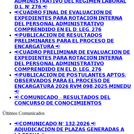
𝗔𝗗𝗠𝗜𝗡𝗜𝗦𝗧𝗥𝗔𝗧𝗜𝗩𝗢 𝗗𝗘𝗟 𝗥𝗘𝗚𝗜𝗠𝗘𝗡 𝗟𝗔𝗕𝗢𝗥𝗔𝗟
𝗗.𝗟. 𝗡º 𝟮𝟳𝟲 📢
📢𝗖𝗨𝗔𝗗𝗥𝗢 𝗙𝗜𝗡𝗔𝗟 𝗗𝗘 𝗘𝗩𝗔𝗟𝗨𝗔𝗖𝗜𝗢́𝗡 𝗗𝗘
𝗘𝗫𝗣𝗘𝗗𝗜𝗘𝗡𝗧𝗘𝗦 𝗣𝗔𝗥𝗔 𝗥𝗢𝗧𝗔𝗖𝗜𝗢́𝗡 𝗜𝗡𝗧𝗘𝗥𝗡𝗔
𝗗𝗘𝗟 𝗣𝗘𝗥𝗦𝗢𝗡𝗔𝗟 𝗔𝗗𝗠𝗜𝗡𝗜𝗦𝗧𝗥𝗔𝗧𝗜𝗩𝗢
𝗖𝗢𝗠𝗣𝗥𝗘𝗡𝗗𝗜𝗗𝗢 𝗘𝗡 𝗘𝗟 𝗗. 𝗟𝗘𝗚. 𝟮𝟳𝟲
📢𝗣𝗨𝗕𝗟𝗜𝗖𝗔𝗖𝗜𝗢́𝗡 𝗗𝗘 𝗥𝗘𝗦𝗨𝗟𝗧𝗔𝗗𝗢𝗦
𝗣𝗥𝗘𝗟𝗜𝗠𝗜𝗡𝗔𝗥𝗘𝗦 𝗣𝗔𝗥𝗔 𝗘𝗟 𝗣𝗥𝗢𝗖𝗘𝗦𝗢 𝗗𝗘
𝗘𝗡𝗖𝗔𝗥𝗚𝗔𝗧𝗨𝗥𝗔 📢
📢𝗖𝗨𝗔𝗗𝗥𝗢 𝗣𝗥𝗘𝗟𝗜𝗠𝗜𝗡𝗔𝗥 𝗗𝗘 𝗘𝗩𝗔𝗟𝗨𝗔𝗖𝗜𝗢́𝗡 𝗗𝗘
𝗘𝗫𝗣𝗘𝗗𝗜𝗘𝗡𝗧𝗘𝗦 𝗣𝗔𝗥𝗔 𝗥𝗢𝗧𝗔𝗖𝗜𝗢́𝗡 𝗜𝗡𝗧𝗘𝗥𝗡𝗔
𝗗𝗘𝗟 𝗣𝗘𝗥𝗦𝗢𝗡𝗔𝗟 𝗔𝗗𝗠𝗜𝗡𝗜𝗦𝗧𝗥𝗔𝗧𝗜𝗩𝗢
𝗖𝗢𝗠𝗣𝗥𝗘𝗡𝗗𝗜𝗗𝗢 𝗘𝗡 𝗘𝗟 𝗗. 𝗟𝗘𝗚. 𝟮𝟳𝟲
📢𝗣𝗨𝗕𝗟𝗜𝗖𝗔𝗖𝗜𝗢́𝗡 𝗗𝗘 𝗣𝗢𝗦𝗧𝗨𝗟𝗔𝗡𝗧𝗘𝗦 𝗔𝗣𝗧𝗢𝗦/
𝗢𝗕𝗦𝗘𝗥𝗩𝗔𝗗𝗢𝗦 𝗣𝗔𝗥𝗔 𝗘𝗟 𝗣𝗥𝗢𝗖𝗘𝗦𝗢 𝗗𝗘
𝗘𝗡𝗖𝗔𝗥𝗚𝗔𝗧𝗨𝗥𝗔 𝟮𝟬𝟮𝟲 𝗥𝗩𝗠 𝟬𝟵𝟴-𝟮𝟬𝟮𝟱-𝗠𝗜𝗡𝗘𝗗𝗨
📢
📢 𝗖𝗢𝗠𝗨𝗡𝗜𝗖𝗔𝗗𝗢 – 𝗥𝗘𝗦𝗨𝗟𝗧𝗔𝗗𝗢𝗦 𝗗𝗘𝗟
𝗖𝗢𝗡𝗖𝗨𝗥𝗦𝗢 𝗗𝗘 𝗖𝗢𝗡𝗢𝗖𝗜𝗠𝗜𝗘𝗡𝗧𝗢𝗦
Últimos Comunicados
📢𝗖𝗢𝗠𝗨𝗡𝗜𝗖𝗔𝗗𝗢 𝗡° 𝟭𝟯𝟮-𝟮𝟬𝟮𝟲 📢
𝗔𝗗𝗝𝗨𝗗𝗜𝗖𝗔𝗖𝗜𝗢́𝗡 𝗗𝗘 𝗣𝗟𝗔𝗭𝗔𝗦 𝗚𝗘𝗡𝗘𝗥𝗔𝗗𝗔𝗦 𝗔