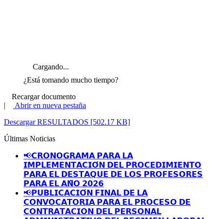
Cargando...
¿Está tomando mucho tiempo?
Recargar documento
|
Abrir en nueva pestaña
Descargar RESULTADOS [502.17 KB]
Últimas Noticias
📢𝗖𝗥𝗢𝗡𝗢𝗚𝗥𝗔𝗠𝗔 𝗣𝗔𝗥𝗔 𝗟𝗔
𝗜𝗠𝗣𝗟𝗘𝗠𝗘𝗡𝗧𝗔𝗖𝗜𝗢́𝗡 𝗗𝗘𝗟 𝗣𝗥𝗢𝗖𝗘𝗗𝗜𝗠𝗜𝗘𝗡𝗧𝗢
𝗣𝗔𝗥𝗔 𝗘𝗟 𝗗𝗘𝗦𝗧𝗔𝗤𝗨𝗘 𝗗𝗘 𝗟𝗢𝗦 𝗣𝗥𝗢𝗙𝗘𝗦𝗢𝗥𝗘𝗦
𝗣𝗔𝗥𝗔 𝗘𝗟 𝗔𝗡̃𝗢 𝟮𝟬𝟮𝟲
📢𝗣𝗨𝗕𝗟𝗜𝗖𝗔𝗖𝗜𝗢́𝗡 𝗙𝗜𝗡𝗔𝗟 𝗗𝗘 𝗟𝗔
𝗖𝗢𝗡𝗩𝗢𝗖𝗔𝗧𝗢𝗥𝗜𝗔 𝗣𝗔𝗥𝗔 𝗘𝗟 𝗣𝗥𝗢𝗖𝗘𝗦𝗢 𝗗𝗘
𝗖𝗢𝗡𝗧𝗥𝗔𝗧𝗔𝗖𝗜𝗢𝗡 𝗗𝗘𝗟 𝗣𝗘𝗥𝗦𝗢𝗡𝗔𝗟