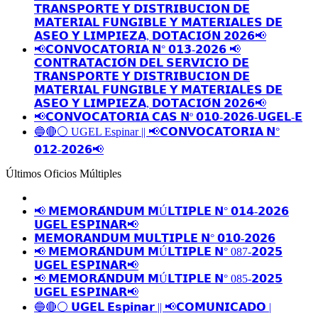
𝗧𝗥𝗔𝗡𝗦𝗣𝗢𝗥𝗧𝗘 𝗬 𝗗𝗜𝗦𝗧𝗥𝗜𝗕𝗨𝗖𝗜𝗢𝗡 𝗗𝗘
𝗠𝗔𝗧𝗘𝗥𝗜𝗔𝗟 𝗙𝗨𝗡𝗚𝗜𝗕𝗟𝗘 𝗬 𝗠𝗔𝗧𝗘𝗥𝗜𝗔𝗟𝗘𝗦 𝗗𝗘
𝗔𝗦𝗘𝗢 𝗬 𝗟𝗜𝗠𝗣𝗜𝗘𝗭𝗔, 𝗗𝗢𝗧𝗔𝗖𝗜𝗢́𝗡 𝟮𝟬𝟮𝟲📢
📢𝗖𝗢𝗡𝗩𝗢𝗖𝗔𝗧𝗢𝗥𝗜𝗔 𝗡° 𝟬𝟭𝟯-𝟮𝟬𝟮𝟲 📢
𝗖𝗢𝗡𝗧𝗥𝗔𝗧𝗔𝗖𝗜𝗢́𝗡 𝗗𝗘𝗟 𝗦𝗘𝗥𝗩𝗜𝗖𝗜𝗢 𝗗𝗘
𝗧𝗥𝗔𝗡𝗦𝗣𝗢𝗥𝗧𝗘 𝗬 𝗗𝗜𝗦𝗧𝗥𝗜𝗕𝗨𝗖𝗜𝗢𝗡 𝗗𝗘
𝗠𝗔𝗧𝗘𝗥𝗜𝗔𝗟 𝗙𝗨𝗡𝗚𝗜𝗕𝗟𝗘 𝗬 𝗠𝗔𝗧𝗘𝗥𝗜𝗔𝗟𝗘𝗦 𝗗𝗘
𝗔𝗦𝗘𝗢 𝗬 𝗟𝗜𝗠𝗣𝗜𝗘𝗭𝗔, 𝗗𝗢𝗧𝗔𝗖𝗜𝗢́𝗡 𝟮𝟬𝟮𝟲📢
📢𝗖𝗢𝗡𝗩𝗢𝗖𝗔𝗧𝗢𝗥𝗜𝗔 𝗖𝗔𝗦 𝗡º 𝟬𝟭𝟬-𝟮𝟬𝟮𝟲-𝗨𝗚𝗘𝗟-𝗘
🔵🔴⚪️ UGEL Espinar || 📢𝗖𝗢𝗡𝗩𝗢𝗖𝗔𝗧𝗢𝗥𝗜𝗔 𝗡°
𝟬𝟭𝟮-𝟮𝟬𝟮𝟲📢
Últimos Oficios Múltiples
📢 𝗠𝗘𝗠𝗢𝗥𝗔́𝗡𝗗𝗨𝗠 𝗠Ú𝗟𝗧𝗜𝗣𝗟𝗘 𝗡° 𝟬𝟭𝟰-𝟮𝟬𝟮𝟲
𝗨𝗚𝗘𝗟 𝗘𝗦𝗣𝗜𝗡𝗔𝗥📢
𝗠𝗘𝗠𝗢𝗥𝗔𝗡𝗗𝗨𝗠 𝗠𝗨𝗟𝗧𝗜𝗣𝗟𝗘 𝗡° 𝟬𝟭𝟬-𝟮𝟬𝟮𝟲
📢 𝗠𝗘𝗠𝗢𝗥𝗔́𝗡𝗗𝗨𝗠 𝗠Ú𝗟𝗧𝗜𝗣𝗟𝗘 𝗡° 087-𝟮𝟬𝟮𝟱
𝗨𝗚𝗘𝗟 𝗘𝗦𝗣𝗜𝗡𝗔𝗥📢
📢 𝗠𝗘𝗠𝗢𝗥𝗔́𝗡𝗗𝗨𝗠 𝗠Ú𝗟𝗧𝗜𝗣𝗟𝗘 𝗡° 085-𝟮𝟬𝟮𝟱
𝗨𝗚𝗘𝗟 𝗘𝗦𝗣𝗜𝗡𝗔𝗥📢
🔵🔴⚪️ 𝗨𝗚𝗘𝗟 𝗘𝘀𝗽𝗶𝗻𝗮𝗿 || 📢𝗖𝗢𝗠𝗨𝗡𝗜𝗖𝗔𝗗𝗢 |