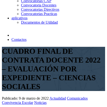
Convocatorias CAP
Convocatoria Docentes
Convocatorias Directivos
Convocatorias Practicas
aplicativos
Documentos de Utilidad
Contactos
CUADRO FINAL DE
CONTRATA DOCENTE 2022
– EVALUACIÓN POR
EXPEDIENTE – CIENCIAS
SOCIALES
Publicado:
9 de marzo de 2022
Actualidad
Comunicados
Convivencia Escolar
Noticias