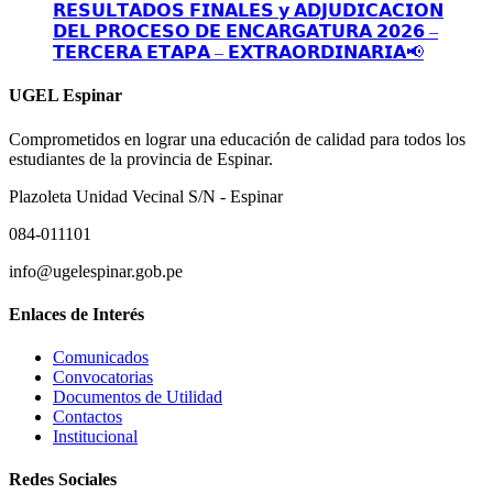
𝗥𝗘𝗦𝗨𝗟𝗧𝗔𝗗𝗢𝗦 𝗙𝗜𝗡𝗔𝗟𝗘𝗦 𝘆 𝗔𝗗𝗝𝗨𝗗𝗜𝗖𝗔𝗖𝗜𝗢𝗡
𝗗𝗘𝗟 𝗣𝗥𝗢𝗖𝗘𝗦𝗢 𝗗𝗘 𝗘𝗡𝗖𝗔𝗥𝗚𝗔𝗧𝗨𝗥𝗔 𝟮𝟬𝟮𝟲 –
𝗧𝗘𝗥𝗖𝗘𝗥𝗔 𝗘𝗧𝗔𝗣𝗔 – 𝗘𝗫𝗧𝗥𝗔𝗢𝗥𝗗𝗜𝗡𝗔𝗥𝗜𝗔📢
UGEL Espinar
Comprometidos en lograr una educación de calidad para todos los
estudiantes de la provincia de Espinar.
Plazoleta Unidad Vecinal S/N - Espinar
084-011101
info@ugelespinar.gob.pe
Enlaces de Interés
Comunicados
Convocatorias
Documentos de Utilidad
Contactos
Institucional
Redes Sociales