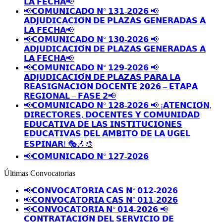
𝗟𝗔 𝗙𝗘𝗖𝗛𝗔📢
📢𝗖𝗢𝗠𝗨𝗡𝗜𝗖𝗔𝗗𝗢 𝗡° 𝟭𝟯𝟭-𝟮𝟬𝟮𝟲 📢
𝗔𝗗𝗝𝗨𝗗𝗜𝗖𝗔𝗖𝗜𝗢́𝗡 𝗗𝗘 𝗣𝗟𝗔𝗭𝗔𝗦 𝗚𝗘𝗡𝗘𝗥𝗔𝗗𝗔𝗦 𝗔
𝗟𝗔 𝗙𝗘𝗖𝗛𝗔📢
📢𝗖𝗢𝗠𝗨𝗡𝗜𝗖𝗔𝗗𝗢 𝗡° 𝟭𝟯𝟬-𝟮𝟬𝟮𝟲 📢
𝗔𝗗𝗝𝗨𝗗𝗜𝗖𝗔𝗖𝗜𝗢́𝗡 𝗗𝗘 𝗣𝗟𝗔𝗭𝗔𝗦 𝗚𝗘𝗡𝗘𝗥𝗔𝗗𝗔𝗦 𝗔
𝗟𝗔 𝗙𝗘𝗖𝗛𝗔📢
📢𝗖𝗢𝗠𝗨𝗡𝗜𝗖𝗔𝗗𝗢 𝗡° 𝟭𝟮𝟵-𝟮𝟬𝟮𝟲 📢
𝗔𝗗𝗝𝗨𝗗𝗜𝗖𝗔𝗖𝗜𝗢́𝗡 𝗗𝗘 𝗣𝗟𝗔𝗭𝗔𝗦 𝗣𝗔𝗥𝗔 𝗟𝗔
𝗥𝗘𝗔𝗦𝗜𝗚𝗡𝗔𝗖𝗜𝗢́𝗡 𝗗𝗢𝗖𝗘𝗡𝗧𝗘 𝟮𝟬𝟮𝟲 – 𝗘𝗧𝗔𝗣𝗔
𝗥𝗘𝗚𝗜𝗢𝗡𝗔𝗟 – 𝗙𝗔𝗦𝗘 𝟮📢
📢𝗖𝗢𝗠𝗨𝗡𝗜𝗖𝗔𝗗𝗢 𝗡° 𝟭𝟮𝟴-𝟮𝟬𝟮𝟲 📢 ¡𝗔𝗧𝗘𝗡𝗖𝗜𝗢́𝗡,
𝗗𝗜𝗥𝗘𝗖𝗧𝗢𝗥𝗘𝗦, 𝗗𝗢𝗖𝗘𝗡𝗧𝗘𝗦 𝗬 𝗖𝗢𝗠𝗨𝗡𝗜𝗗𝗔𝗗
𝗘𝗗𝗨𝗖𝗔𝗧𝗜𝗩𝗔 𝗗𝗘 𝗟𝗔𝗦 𝗜𝗡𝗦𝗧𝗜𝗧𝗨𝗖𝗜𝗢𝗡𝗘𝗦
𝗘𝗗𝗨𝗖𝗔𝗧𝗜𝗩𝗔𝗦 𝗗𝗘𝗟 𝗔́𝗠𝗕𝗜𝗧𝗢 𝗗𝗘 𝗟𝗔 𝗨𝗚𝗘𝗟
𝗘𝗦𝗣𝗜𝗡𝗔𝗥! 🎭🎶🎨
📢𝗖𝗢𝗠𝗨𝗡𝗜𝗖𝗔𝗗𝗢 𝗡° 𝟭𝟮𝟳-𝟮𝟬𝟮𝟲
Últimas Convocatorias
📢𝗖𝗢𝗡𝗩𝗢𝗖𝗔𝗧𝗢𝗥𝗜𝗔 𝗖𝗔𝗦 𝗡° 𝟬𝟭𝟮-𝟮𝟬𝟮𝟲
📢𝗖𝗢𝗡𝗩𝗢𝗖𝗔𝗧𝗢𝗥𝗜𝗔 𝗖𝗔𝗦 𝗡° 𝟬𝟭𝟭-𝟮𝟬𝟮𝟲
📢𝗖𝗢𝗡𝗩𝗢𝗖𝗔𝗧𝗢𝗥𝗜𝗔 𝗡° 𝟬𝟭𝟰-𝟮𝟬𝟮𝟲 📢
𝗖𝗢𝗡𝗧𝗥𝗔𝗧𝗔𝗖𝗜𝗢́𝗡 𝗗𝗘𝗟 𝗦𝗘𝗥𝗩𝗜𝗖𝗜𝗢 𝗗𝗘