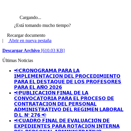
Cargando...
¿Está tomando mucho tiempo?
Recargar documento
|
Abrir en nueva pestaña
Descargar Archivo
[610.03 KB]
Últimas Noticias
📢𝗖𝗥𝗢𝗡𝗢𝗚𝗥𝗔𝗠𝗔 𝗣𝗔𝗥𝗔 𝗟𝗔
𝗜𝗠𝗣𝗟𝗘𝗠𝗘𝗡𝗧𝗔𝗖𝗜𝗢́𝗡 𝗗𝗘𝗟 𝗣𝗥𝗢𝗖𝗘𝗗𝗜𝗠𝗜𝗘𝗡𝗧𝗢
𝗣𝗔𝗥𝗔 𝗘𝗟 𝗗𝗘𝗦𝗧𝗔𝗤𝗨𝗘 𝗗𝗘 𝗟𝗢𝗦 𝗣𝗥𝗢𝗙𝗘𝗦𝗢𝗥𝗘𝗦
𝗣𝗔𝗥𝗔 𝗘𝗟 𝗔𝗡̃𝗢 𝟮𝟬𝟮𝟲
📢𝗣𝗨𝗕𝗟𝗜𝗖𝗔𝗖𝗜𝗢́𝗡 𝗙𝗜𝗡𝗔𝗟 𝗗𝗘 𝗟𝗔
𝗖𝗢𝗡𝗩𝗢𝗖𝗔𝗧𝗢𝗥𝗜𝗔 𝗣𝗔𝗥𝗔 𝗘𝗟 𝗣𝗥𝗢𝗖𝗘𝗦𝗢 𝗗𝗘
𝗖𝗢𝗡𝗧𝗥𝗔𝗧𝗔𝗖𝗜𝗢𝗡 𝗗𝗘𝗟 𝗣𝗘𝗥𝗦𝗢𝗡𝗔𝗟
𝗔𝗗𝗠𝗜𝗡𝗜𝗦𝗧𝗥𝗔𝗧𝗜𝗩𝗢 𝗗𝗘𝗟 𝗥𝗘𝗚𝗜𝗠𝗘𝗡 𝗟𝗔𝗕𝗢𝗥𝗔𝗟
𝗗.𝗟. 𝗡º 𝟮𝟳𝟲 📢
📢𝗖𝗨𝗔𝗗𝗥𝗢 𝗙𝗜𝗡𝗔𝗟 𝗗𝗘 𝗘𝗩𝗔𝗟𝗨𝗔𝗖𝗜𝗢́𝗡 𝗗𝗘
𝗘𝗫𝗣𝗘𝗗𝗜𝗘𝗡𝗧𝗘𝗦 𝗣𝗔𝗥𝗔 𝗥𝗢𝗧𝗔𝗖𝗜𝗢́𝗡 𝗜𝗡𝗧𝗘𝗥𝗡𝗔