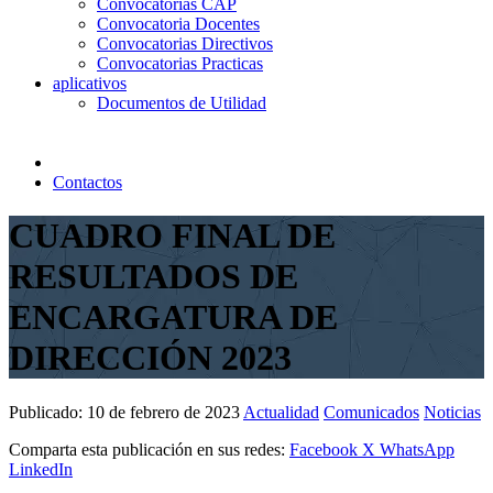
Convocatorias CAP
Convocatoria Docentes
Convocatorias Directivos
Convocatorias Practicas
aplicativos
Documentos de Utilidad
Contactos
CUADRO FINAL DE
RESULTADOS DE
ENCARGATURA DE
DIRECCIÓN 2023
Publicado:
10 de febrero de 2023
Actualidad
Comunicados
Noticias
Comparta esta publicación en sus redes:
Facebook
X
WhatsApp
LinkedIn