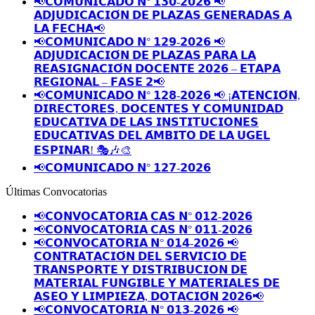
📢𝗖𝗢𝗠𝗨𝗡𝗜𝗖𝗔𝗗𝗢 𝗡° 𝟭𝟯𝟬-𝟮𝟬𝟮𝟲 📢
𝗔𝗗𝗝𝗨𝗗𝗜𝗖𝗔𝗖𝗜𝗢́𝗡 𝗗𝗘 𝗣𝗟𝗔𝗭𝗔𝗦 𝗚𝗘𝗡𝗘𝗥𝗔𝗗𝗔𝗦 𝗔
𝗟𝗔 𝗙𝗘𝗖𝗛𝗔📢
📢𝗖𝗢𝗠𝗨𝗡𝗜𝗖𝗔𝗗𝗢 𝗡° 𝟭𝟮𝟵-𝟮𝟬𝟮𝟲 📢
𝗔𝗗𝗝𝗨𝗗𝗜𝗖𝗔𝗖𝗜𝗢́𝗡 𝗗𝗘 𝗣𝗟𝗔𝗭𝗔𝗦 𝗣𝗔𝗥𝗔 𝗟𝗔
𝗥𝗘𝗔𝗦𝗜𝗚𝗡𝗔𝗖𝗜𝗢́𝗡 𝗗𝗢𝗖𝗘𝗡𝗧𝗘 𝟮𝟬𝟮𝟲 – 𝗘𝗧𝗔𝗣𝗔
𝗥𝗘𝗚𝗜𝗢𝗡𝗔𝗟 – 𝗙𝗔𝗦𝗘 𝟮📢
📢𝗖𝗢𝗠𝗨𝗡𝗜𝗖𝗔𝗗𝗢 𝗡° 𝟭𝟮𝟴-𝟮𝟬𝟮𝟲 📢 ¡𝗔𝗧𝗘𝗡𝗖𝗜𝗢́𝗡,
𝗗𝗜𝗥𝗘𝗖𝗧𝗢𝗥𝗘𝗦, 𝗗𝗢𝗖𝗘𝗡𝗧𝗘𝗦 𝗬 𝗖𝗢𝗠𝗨𝗡𝗜𝗗𝗔𝗗
𝗘𝗗𝗨𝗖𝗔𝗧𝗜𝗩𝗔 𝗗𝗘 𝗟𝗔𝗦 𝗜𝗡𝗦𝗧𝗜𝗧𝗨𝗖𝗜𝗢𝗡𝗘𝗦
𝗘𝗗𝗨𝗖𝗔𝗧𝗜𝗩𝗔𝗦 𝗗𝗘𝗟 𝗔́𝗠𝗕𝗜𝗧𝗢 𝗗𝗘 𝗟𝗔 𝗨𝗚𝗘𝗟
𝗘𝗦𝗣𝗜𝗡𝗔𝗥! 🎭🎶🎨
📢𝗖𝗢𝗠𝗨𝗡𝗜𝗖𝗔𝗗𝗢 𝗡° 𝟭𝟮𝟳-𝟮𝟬𝟮𝟲
Últimas Convocatorias
📢𝗖𝗢𝗡𝗩𝗢𝗖𝗔𝗧𝗢𝗥𝗜𝗔 𝗖𝗔𝗦 𝗡° 𝟬𝟭𝟮-𝟮𝟬𝟮𝟲
📢𝗖𝗢𝗡𝗩𝗢𝗖𝗔𝗧𝗢𝗥𝗜𝗔 𝗖𝗔𝗦 𝗡° 𝟬𝟭𝟭-𝟮𝟬𝟮𝟲
📢𝗖𝗢𝗡𝗩𝗢𝗖𝗔𝗧𝗢𝗥𝗜𝗔 𝗡° 𝟬𝟭𝟰-𝟮𝟬𝟮𝟲 📢
𝗖𝗢𝗡𝗧𝗥𝗔𝗧𝗔𝗖𝗜𝗢́𝗡 𝗗𝗘𝗟 𝗦𝗘𝗥𝗩𝗜𝗖𝗜𝗢 𝗗𝗘
𝗧𝗥𝗔𝗡𝗦𝗣𝗢𝗥𝗧𝗘 𝗬 𝗗𝗜𝗦𝗧𝗥𝗜𝗕𝗨𝗖𝗜𝗢𝗡 𝗗𝗘
𝗠𝗔𝗧𝗘𝗥𝗜𝗔𝗟 𝗙𝗨𝗡𝗚𝗜𝗕𝗟𝗘 𝗬 𝗠𝗔𝗧𝗘𝗥𝗜𝗔𝗟𝗘𝗦 𝗗𝗘
𝗔𝗦𝗘𝗢 𝗬 𝗟𝗜𝗠𝗣𝗜𝗘𝗭𝗔, 𝗗𝗢𝗧𝗔𝗖𝗜𝗢́𝗡 𝟮𝟬𝟮𝟲📢
📢𝗖𝗢𝗡𝗩𝗢𝗖𝗔𝗧𝗢𝗥𝗜𝗔 𝗡° 𝟬𝟭𝟯-𝟮𝟬𝟮𝟲 📢