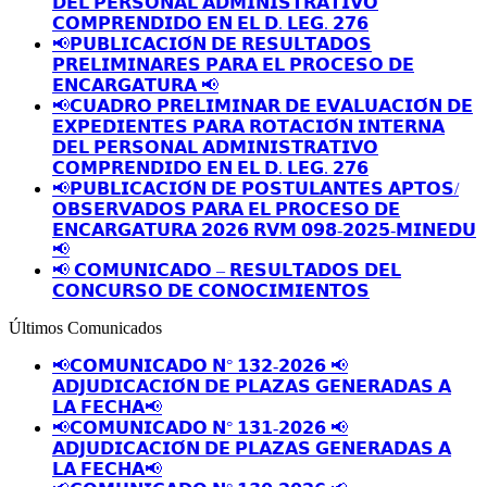
𝗗𝗘𝗟 𝗣𝗘𝗥𝗦𝗢𝗡𝗔𝗟 𝗔𝗗𝗠𝗜𝗡𝗜𝗦𝗧𝗥𝗔𝗧𝗜𝗩𝗢
𝗖𝗢𝗠𝗣𝗥𝗘𝗡𝗗𝗜𝗗𝗢 𝗘𝗡 𝗘𝗟 𝗗. 𝗟𝗘𝗚. 𝟮𝟳𝟲
📢𝗣𝗨𝗕𝗟𝗜𝗖𝗔𝗖𝗜𝗢́𝗡 𝗗𝗘 𝗥𝗘𝗦𝗨𝗟𝗧𝗔𝗗𝗢𝗦
𝗣𝗥𝗘𝗟𝗜𝗠𝗜𝗡𝗔𝗥𝗘𝗦 𝗣𝗔𝗥𝗔 𝗘𝗟 𝗣𝗥𝗢𝗖𝗘𝗦𝗢 𝗗𝗘
𝗘𝗡𝗖𝗔𝗥𝗚𝗔𝗧𝗨𝗥𝗔 📢
📢𝗖𝗨𝗔𝗗𝗥𝗢 𝗣𝗥𝗘𝗟𝗜𝗠𝗜𝗡𝗔𝗥 𝗗𝗘 𝗘𝗩𝗔𝗟𝗨𝗔𝗖𝗜𝗢́𝗡 𝗗𝗘
𝗘𝗫𝗣𝗘𝗗𝗜𝗘𝗡𝗧𝗘𝗦 𝗣𝗔𝗥𝗔 𝗥𝗢𝗧𝗔𝗖𝗜𝗢́𝗡 𝗜𝗡𝗧𝗘𝗥𝗡𝗔
𝗗𝗘𝗟 𝗣𝗘𝗥𝗦𝗢𝗡𝗔𝗟 𝗔𝗗𝗠𝗜𝗡𝗜𝗦𝗧𝗥𝗔𝗧𝗜𝗩𝗢
𝗖𝗢𝗠𝗣𝗥𝗘𝗡𝗗𝗜𝗗𝗢 𝗘𝗡 𝗘𝗟 𝗗. 𝗟𝗘𝗚. 𝟮𝟳𝟲
📢𝗣𝗨𝗕𝗟𝗜𝗖𝗔𝗖𝗜𝗢́𝗡 𝗗𝗘 𝗣𝗢𝗦𝗧𝗨𝗟𝗔𝗡𝗧𝗘𝗦 𝗔𝗣𝗧𝗢𝗦/
𝗢𝗕𝗦𝗘𝗥𝗩𝗔𝗗𝗢𝗦 𝗣𝗔𝗥𝗔 𝗘𝗟 𝗣𝗥𝗢𝗖𝗘𝗦𝗢 𝗗𝗘
𝗘𝗡𝗖𝗔𝗥𝗚𝗔𝗧𝗨𝗥𝗔 𝟮𝟬𝟮𝟲 𝗥𝗩𝗠 𝟬𝟵𝟴-𝟮𝟬𝟮𝟱-𝗠𝗜𝗡𝗘𝗗𝗨
📢
📢 𝗖𝗢𝗠𝗨𝗡𝗜𝗖𝗔𝗗𝗢 – 𝗥𝗘𝗦𝗨𝗟𝗧𝗔𝗗𝗢𝗦 𝗗𝗘𝗟
𝗖𝗢𝗡𝗖𝗨𝗥𝗦𝗢 𝗗𝗘 𝗖𝗢𝗡𝗢𝗖𝗜𝗠𝗜𝗘𝗡𝗧𝗢𝗦
Últimos Comunicados
📢𝗖𝗢𝗠𝗨𝗡𝗜𝗖𝗔𝗗𝗢 𝗡° 𝟭𝟯𝟮-𝟮𝟬𝟮𝟲 📢
𝗔𝗗𝗝𝗨𝗗𝗜𝗖𝗔𝗖𝗜𝗢́𝗡 𝗗𝗘 𝗣𝗟𝗔𝗭𝗔𝗦 𝗚𝗘𝗡𝗘𝗥𝗔𝗗𝗔𝗦 𝗔
𝗟𝗔 𝗙𝗘𝗖𝗛𝗔📢
📢𝗖𝗢𝗠𝗨𝗡𝗜𝗖𝗔𝗗𝗢 𝗡° 𝟭𝟯𝟭-𝟮𝟬𝟮𝟲 📢
𝗔𝗗𝗝𝗨𝗗𝗜𝗖𝗔𝗖𝗜𝗢́𝗡 𝗗𝗘 𝗣𝗟𝗔𝗭𝗔𝗦 𝗚𝗘𝗡𝗘𝗥𝗔𝗗𝗔𝗦 𝗔
𝗟𝗔 𝗙𝗘𝗖𝗛𝗔📢