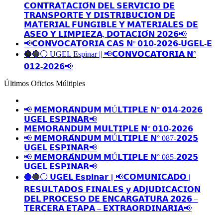
𝗖𝗢𝗡𝗧𝗥𝗔𝗧𝗔𝗖𝗜𝗢́𝗡 𝗗𝗘𝗟 𝗦𝗘𝗥𝗩𝗜𝗖𝗜𝗢 𝗗𝗘
𝗧𝗥𝗔𝗡𝗦𝗣𝗢𝗥𝗧𝗘 𝗬 𝗗𝗜𝗦𝗧𝗥𝗜𝗕𝗨𝗖𝗜𝗢𝗡 𝗗𝗘
𝗠𝗔𝗧𝗘𝗥𝗜𝗔𝗟 𝗙𝗨𝗡𝗚𝗜𝗕𝗟𝗘 𝗬 𝗠𝗔𝗧𝗘𝗥𝗜𝗔𝗟𝗘𝗦 𝗗𝗘
𝗔𝗦𝗘𝗢 𝗬 𝗟𝗜𝗠𝗣𝗜𝗘𝗭𝗔, 𝗗𝗢𝗧𝗔𝗖𝗜𝗢́𝗡 𝟮𝟬𝟮𝟲📢
📢𝗖𝗢𝗡𝗩𝗢𝗖𝗔𝗧𝗢𝗥𝗜𝗔 𝗖𝗔𝗦 𝗡º 𝟬𝟭𝟬-𝟮𝟬𝟮𝟲-𝗨𝗚𝗘𝗟-𝗘
🔵🔴⚪️ UGEL Espinar || 📢𝗖𝗢𝗡𝗩𝗢𝗖𝗔𝗧𝗢𝗥𝗜𝗔 𝗡°
𝟬𝟭𝟮-𝟮𝟬𝟮𝟲📢
Últimos Oficios Múltiples
📢 𝗠𝗘𝗠𝗢𝗥𝗔́𝗡𝗗𝗨𝗠 𝗠Ú𝗟𝗧𝗜𝗣𝗟𝗘 𝗡° 𝟬𝟭𝟰-𝟮𝟬𝟮𝟲
𝗨𝗚𝗘𝗟 𝗘𝗦𝗣𝗜𝗡𝗔𝗥📢
𝗠𝗘𝗠𝗢𝗥𝗔𝗡𝗗𝗨𝗠 𝗠𝗨𝗟𝗧𝗜𝗣𝗟𝗘 𝗡° 𝟬𝟭𝟬-𝟮𝟬𝟮𝟲
📢 𝗠𝗘𝗠𝗢𝗥𝗔́𝗡𝗗𝗨𝗠 𝗠Ú𝗟𝗧𝗜𝗣𝗟𝗘 𝗡° 087-𝟮𝟬𝟮𝟱
𝗨𝗚𝗘𝗟 𝗘𝗦𝗣𝗜𝗡𝗔𝗥📢
📢 𝗠𝗘𝗠𝗢𝗥𝗔́𝗡𝗗𝗨𝗠 𝗠Ú𝗟𝗧𝗜𝗣𝗟𝗘 𝗡° 085-𝟮𝟬𝟮𝟱
𝗨𝗚𝗘𝗟 𝗘𝗦𝗣𝗜𝗡𝗔𝗥📢
🔵🔴⚪️ 𝗨𝗚𝗘𝗟 𝗘𝘀𝗽𝗶𝗻𝗮𝗿 || 📢𝗖𝗢𝗠𝗨𝗡𝗜𝗖𝗔𝗗𝗢 |
𝗥𝗘𝗦𝗨𝗟𝗧𝗔𝗗𝗢𝗦 𝗙𝗜𝗡𝗔𝗟𝗘𝗦 𝘆 𝗔𝗗𝗝𝗨𝗗𝗜𝗖𝗔𝗖𝗜𝗢𝗡
𝗗𝗘𝗟 𝗣𝗥𝗢𝗖𝗘𝗦𝗢 𝗗𝗘 𝗘𝗡𝗖𝗔𝗥𝗚𝗔𝗧𝗨𝗥𝗔 𝟮𝟬𝟮𝟲 –
𝗧𝗘𝗥𝗖𝗘𝗥𝗔 𝗘𝗧𝗔𝗣𝗔 – 𝗘𝗫𝗧𝗥𝗔𝗢𝗥𝗗𝗜𝗡𝗔𝗥𝗜𝗔📢