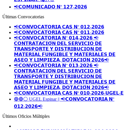
📢𝗖𝗢𝗠𝗨𝗡𝗜𝗖𝗔𝗗𝗢 𝗡° 𝟭𝟮𝟳-𝟮𝟬𝟮𝟲
Últimas Convocatorias
📢𝗖𝗢𝗡𝗩𝗢𝗖𝗔𝗧𝗢𝗥𝗜𝗔 𝗖𝗔𝗦 𝗡° 𝟬𝟭𝟮-𝟮𝟬𝟮𝟲
📢𝗖𝗢𝗡𝗩𝗢𝗖𝗔𝗧𝗢𝗥𝗜𝗔 𝗖𝗔𝗦 𝗡° 𝟬𝟭𝟭-𝟮𝟬𝟮𝟲
📢𝗖𝗢𝗡𝗩𝗢𝗖𝗔𝗧𝗢𝗥𝗜𝗔 𝗡° 𝟬𝟭𝟰-𝟮𝟬𝟮𝟲 📢
𝗖𝗢𝗡𝗧𝗥𝗔𝗧𝗔𝗖𝗜𝗢́𝗡 𝗗𝗘𝗟 𝗦𝗘𝗥𝗩𝗜𝗖𝗜𝗢 𝗗𝗘
𝗧𝗥𝗔𝗡𝗦𝗣𝗢𝗥𝗧𝗘 𝗬 𝗗𝗜𝗦𝗧𝗥𝗜𝗕𝗨𝗖𝗜𝗢𝗡 𝗗𝗘
𝗠𝗔𝗧𝗘𝗥𝗜𝗔𝗟 𝗙𝗨𝗡𝗚𝗜𝗕𝗟𝗘 𝗬 𝗠𝗔𝗧𝗘𝗥𝗜𝗔𝗟𝗘𝗦 𝗗𝗘
𝗔𝗦𝗘𝗢 𝗬 𝗟𝗜𝗠𝗣𝗜𝗘𝗭𝗔, 𝗗𝗢𝗧𝗔𝗖𝗜𝗢́𝗡 𝟮𝟬𝟮𝟲📢
📢𝗖𝗢𝗡𝗩𝗢𝗖𝗔𝗧𝗢𝗥𝗜𝗔 𝗡° 𝟬𝟭𝟯-𝟮𝟬𝟮𝟲 📢
𝗖𝗢𝗡𝗧𝗥𝗔𝗧𝗔𝗖𝗜𝗢́𝗡 𝗗𝗘𝗟 𝗦𝗘𝗥𝗩𝗜𝗖𝗜𝗢 𝗗𝗘
𝗧𝗥𝗔𝗡𝗦𝗣𝗢𝗥𝗧𝗘 𝗬 𝗗𝗜𝗦𝗧𝗥𝗜𝗕𝗨𝗖𝗜𝗢𝗡 𝗗𝗘
𝗠𝗔𝗧𝗘𝗥𝗜𝗔𝗟 𝗙𝗨𝗡𝗚𝗜𝗕𝗟𝗘 𝗬 𝗠𝗔𝗧𝗘𝗥𝗜𝗔𝗟𝗘𝗦 𝗗𝗘
𝗔𝗦𝗘𝗢 𝗬 𝗟𝗜𝗠𝗣𝗜𝗘𝗭𝗔, 𝗗𝗢𝗧𝗔𝗖𝗜𝗢́𝗡 𝟮𝟬𝟮𝟲📢
📢𝗖𝗢𝗡𝗩𝗢𝗖𝗔𝗧𝗢𝗥𝗜𝗔 𝗖𝗔𝗦 𝗡º 𝟬𝟭𝟬-𝟮𝟬𝟮𝟲-𝗨𝗚𝗘𝗟-𝗘
🔵🔴⚪️ UGEL Espinar || 📢𝗖𝗢𝗡𝗩𝗢𝗖𝗔𝗧𝗢𝗥𝗜𝗔 𝗡°
𝟬𝟭𝟮-𝟮𝟬𝟮𝟲📢
Últimos Oficios Múltiples