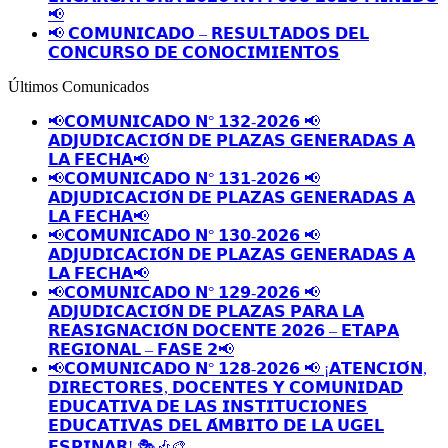
📢
📢 𝗖𝗢𝗠𝗨𝗡𝗜𝗖𝗔𝗗𝗢 – 𝗥𝗘𝗦𝗨𝗟𝗧𝗔𝗗𝗢𝗦 𝗗𝗘𝗟
𝗖𝗢𝗡𝗖𝗨𝗥𝗦𝗢 𝗗𝗘 𝗖𝗢𝗡𝗢𝗖𝗜𝗠𝗜𝗘𝗡𝗧𝗢𝗦
Últimos Comunicados
📢𝗖𝗢𝗠𝗨𝗡𝗜𝗖𝗔𝗗𝗢 𝗡° 𝟭𝟯𝟮-𝟮𝟬𝟮𝟲 📢
𝗔𝗗𝗝𝗨𝗗𝗜𝗖𝗔𝗖𝗜𝗢́𝗡 𝗗𝗘 𝗣𝗟𝗔𝗭𝗔𝗦 𝗚𝗘𝗡𝗘𝗥𝗔𝗗𝗔𝗦 𝗔
𝗟𝗔 𝗙𝗘𝗖𝗛𝗔📢
📢𝗖𝗢𝗠𝗨𝗡𝗜𝗖𝗔𝗗𝗢 𝗡° 𝟭𝟯𝟭-𝟮𝟬𝟮𝟲 📢
𝗔𝗗𝗝𝗨𝗗𝗜𝗖𝗔𝗖𝗜𝗢́𝗡 𝗗𝗘 𝗣𝗟𝗔𝗭𝗔𝗦 𝗚𝗘𝗡𝗘𝗥𝗔𝗗𝗔𝗦 𝗔
𝗟𝗔 𝗙𝗘𝗖𝗛𝗔📢
📢𝗖𝗢𝗠𝗨𝗡𝗜𝗖𝗔𝗗𝗢 𝗡° 𝟭𝟯𝟬-𝟮𝟬𝟮𝟲 📢
𝗔𝗗𝗝𝗨𝗗𝗜𝗖𝗔𝗖𝗜𝗢́𝗡 𝗗𝗘 𝗣𝗟𝗔𝗭𝗔𝗦 𝗚𝗘𝗡𝗘𝗥𝗔𝗗𝗔𝗦 𝗔
𝗟𝗔 𝗙𝗘𝗖𝗛𝗔📢
📢𝗖𝗢𝗠𝗨𝗡𝗜𝗖𝗔𝗗𝗢 𝗡° 𝟭𝟮𝟵-𝟮𝟬𝟮𝟲 📢
𝗔𝗗𝗝𝗨𝗗𝗜𝗖𝗔𝗖𝗜𝗢́𝗡 𝗗𝗘 𝗣𝗟𝗔𝗭𝗔𝗦 𝗣𝗔𝗥𝗔 𝗟𝗔
𝗥𝗘𝗔𝗦𝗜𝗚𝗡𝗔𝗖𝗜𝗢́𝗡 𝗗𝗢𝗖𝗘𝗡𝗧𝗘 𝟮𝟬𝟮𝟲 – 𝗘𝗧𝗔𝗣𝗔
𝗥𝗘𝗚𝗜𝗢𝗡𝗔𝗟 – 𝗙𝗔𝗦𝗘 𝟮📢
📢𝗖𝗢𝗠𝗨𝗡𝗜𝗖𝗔𝗗𝗢 𝗡° 𝟭𝟮𝟴-𝟮𝟬𝟮𝟲 📢 ¡𝗔𝗧𝗘𝗡𝗖𝗜𝗢́𝗡,
𝗗𝗜𝗥𝗘𝗖𝗧𝗢𝗥𝗘𝗦, 𝗗𝗢𝗖𝗘𝗡𝗧𝗘𝗦 𝗬 𝗖𝗢𝗠𝗨𝗡𝗜𝗗𝗔𝗗
𝗘𝗗𝗨𝗖𝗔𝗧𝗜𝗩𝗔 𝗗𝗘 𝗟𝗔𝗦 𝗜𝗡𝗦𝗧𝗜𝗧𝗨𝗖𝗜𝗢𝗡𝗘𝗦
𝗘𝗗𝗨𝗖𝗔𝗧𝗜𝗩𝗔𝗦 𝗗𝗘𝗟 𝗔́𝗠𝗕𝗜𝗧𝗢 𝗗𝗘 𝗟𝗔 𝗨𝗚𝗘𝗟
𝗘𝗦𝗣𝗜𝗡𝗔𝗥! 🎭🎶🎨