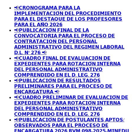
📢𝗖𝗥𝗢𝗡𝗢𝗚𝗥𝗔𝗠𝗔 𝗣𝗔𝗥𝗔 𝗟𝗔
𝗜𝗠𝗣𝗟𝗘𝗠𝗘𝗡𝗧𝗔𝗖𝗜𝗢́𝗡 𝗗𝗘𝗟 𝗣𝗥𝗢𝗖𝗘𝗗𝗜𝗠𝗜𝗘𝗡𝗧𝗢
𝗣𝗔𝗥𝗔 𝗘𝗟 𝗗𝗘𝗦𝗧𝗔𝗤𝗨𝗘 𝗗𝗘 𝗟𝗢𝗦 𝗣𝗥𝗢𝗙𝗘𝗦𝗢𝗥𝗘𝗦
𝗣𝗔𝗥𝗔 𝗘𝗟 𝗔𝗡̃𝗢 𝟮𝟬𝟮𝟲
📢𝗣𝗨𝗕𝗟𝗜𝗖𝗔𝗖𝗜𝗢́𝗡 𝗙𝗜𝗡𝗔𝗟 𝗗𝗘 𝗟𝗔
𝗖𝗢𝗡𝗩𝗢𝗖𝗔𝗧𝗢𝗥𝗜𝗔 𝗣𝗔𝗥𝗔 𝗘𝗟 𝗣𝗥𝗢𝗖𝗘𝗦𝗢 𝗗𝗘
𝗖𝗢𝗡𝗧𝗥𝗔𝗧𝗔𝗖𝗜𝗢𝗡 𝗗𝗘𝗟 𝗣𝗘𝗥𝗦𝗢𝗡𝗔𝗟
𝗔𝗗𝗠𝗜𝗡𝗜𝗦𝗧𝗥𝗔𝗧𝗜𝗩𝗢 𝗗𝗘𝗟 𝗥𝗘𝗚𝗜𝗠𝗘𝗡 𝗟𝗔𝗕𝗢𝗥𝗔𝗟
𝗗.𝗟. 𝗡º 𝟮𝟳𝟲 📢
📢𝗖𝗨𝗔𝗗𝗥𝗢 𝗙𝗜𝗡𝗔𝗟 𝗗𝗘 𝗘𝗩𝗔𝗟𝗨𝗔𝗖𝗜𝗢́𝗡 𝗗𝗘
𝗘𝗫𝗣𝗘𝗗𝗜𝗘𝗡𝗧𝗘𝗦 𝗣𝗔𝗥𝗔 𝗥𝗢𝗧𝗔𝗖𝗜𝗢́𝗡 𝗜𝗡𝗧𝗘𝗥𝗡𝗔
𝗗𝗘𝗟 𝗣𝗘𝗥𝗦𝗢𝗡𝗔𝗟 𝗔𝗗𝗠𝗜𝗡𝗜𝗦𝗧𝗥𝗔𝗧𝗜𝗩𝗢
𝗖𝗢𝗠𝗣𝗥𝗘𝗡𝗗𝗜𝗗𝗢 𝗘𝗡 𝗘𝗟 𝗗. 𝗟𝗘𝗚. 𝟮𝟳𝟲
📢𝗣𝗨𝗕𝗟𝗜𝗖𝗔𝗖𝗜𝗢́𝗡 𝗗𝗘 𝗥𝗘𝗦𝗨𝗟𝗧𝗔𝗗𝗢𝗦
𝗣𝗥𝗘𝗟𝗜𝗠𝗜𝗡𝗔𝗥𝗘𝗦 𝗣𝗔𝗥𝗔 𝗘𝗟 𝗣𝗥𝗢𝗖𝗘𝗦𝗢 𝗗𝗘
𝗘𝗡𝗖𝗔𝗥𝗚𝗔𝗧𝗨𝗥𝗔 📢
📢𝗖𝗨𝗔𝗗𝗥𝗢 𝗣𝗥𝗘𝗟𝗜𝗠𝗜𝗡𝗔𝗥 𝗗𝗘 𝗘𝗩𝗔𝗟𝗨𝗔𝗖𝗜𝗢́𝗡 𝗗𝗘
𝗘𝗫𝗣𝗘𝗗𝗜𝗘𝗡𝗧𝗘𝗦 𝗣𝗔𝗥𝗔 𝗥𝗢𝗧𝗔𝗖𝗜𝗢́𝗡 𝗜𝗡𝗧𝗘𝗥𝗡𝗔
𝗗𝗘𝗟 𝗣𝗘𝗥𝗦𝗢𝗡𝗔𝗟 𝗔𝗗𝗠𝗜𝗡𝗜𝗦𝗧𝗥𝗔𝗧𝗜𝗩𝗢
𝗖𝗢𝗠𝗣𝗥𝗘𝗡𝗗𝗜𝗗𝗢 𝗘𝗡 𝗘𝗟 𝗗. 𝗟𝗘𝗚. 𝟮𝟳𝟲
📢𝗣𝗨𝗕𝗟𝗜𝗖𝗔𝗖𝗜𝗢́𝗡 𝗗𝗘 𝗣𝗢𝗦𝗧𝗨𝗟𝗔𝗡𝗧𝗘𝗦 𝗔𝗣𝗧𝗢𝗦/
𝗢𝗕𝗦𝗘𝗥𝗩𝗔𝗗𝗢𝗦 𝗣𝗔𝗥𝗔 𝗘𝗟 𝗣𝗥𝗢𝗖𝗘𝗦𝗢 𝗗𝗘
𝗘𝗡𝗖𝗔𝗥𝗚𝗔𝗧𝗨𝗥𝗔 𝟮𝟬𝟮𝟲 𝗥𝗩𝗠 𝟬𝟵𝟴-𝟮𝟬𝟮𝟱-𝗠𝗜𝗡𝗘𝗗𝗨