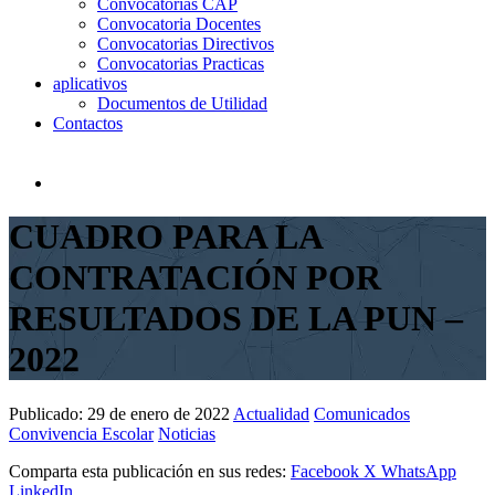
Convocatorias CAP
Convocatoria Docentes
Convocatorias Directivos
Convocatorias Practicas
aplicativos
Documentos de Utilidad
Contactos
CUADRO PARA LA
CONTRATACIÓN POR
RESULTADOS DE LA PUN –
2022
Publicado:
29 de enero de 2022
Actualidad
Comunicados
Convivencia Escolar
Noticias
Comparta esta publicación en sus redes:
Facebook
X
WhatsApp
LinkedIn