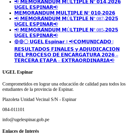
📢 𝗠𝗘𝗠𝗢𝗥𝗔́𝗡𝗗𝗨𝗠 𝗠Ú𝗟𝗧𝗜𝗣𝗟𝗘 𝗡° 𝟬𝟭𝟰-𝟮𝟬𝟮𝟲
𝗨𝗚𝗘𝗟 𝗘𝗦𝗣𝗜𝗡𝗔𝗥📢
𝗠𝗘𝗠𝗢𝗥𝗔𝗡𝗗𝗨𝗠 𝗠𝗨𝗟𝗧𝗜𝗣𝗟𝗘 𝗡° 𝟬𝟭𝟬-𝟮𝟬𝟮𝟲
📢 𝗠𝗘𝗠𝗢𝗥𝗔́𝗡𝗗𝗨𝗠 𝗠Ú𝗟𝗧𝗜𝗣𝗟𝗘 𝗡° 087-𝟮𝟬𝟮𝟱
𝗨𝗚𝗘𝗟 𝗘𝗦𝗣𝗜𝗡𝗔𝗥📢
📢 𝗠𝗘𝗠𝗢𝗥𝗔́𝗡𝗗𝗨𝗠 𝗠Ú𝗟𝗧𝗜𝗣𝗟𝗘 𝗡° 085-𝟮𝟬𝟮𝟱
𝗨𝗚𝗘𝗟 𝗘𝗦𝗣𝗜𝗡𝗔𝗥📢
🔵🔴⚪️ 𝗨𝗚𝗘𝗟 𝗘𝘀𝗽𝗶𝗻𝗮𝗿 || 📢𝗖𝗢𝗠𝗨𝗡𝗜𝗖𝗔𝗗𝗢 |
𝗥𝗘𝗦𝗨𝗟𝗧𝗔𝗗𝗢𝗦 𝗙𝗜𝗡𝗔𝗟𝗘𝗦 𝘆 𝗔𝗗𝗝𝗨𝗗𝗜𝗖𝗔𝗖𝗜𝗢𝗡
𝗗𝗘𝗟 𝗣𝗥𝗢𝗖𝗘𝗦𝗢 𝗗𝗘 𝗘𝗡𝗖𝗔𝗥𝗚𝗔𝗧𝗨𝗥𝗔 𝟮𝟬𝟮𝟲 –
𝗧𝗘𝗥𝗖𝗘𝗥𝗔 𝗘𝗧𝗔𝗣𝗔 – 𝗘𝗫𝗧𝗥𝗔𝗢𝗥𝗗𝗜𝗡𝗔𝗥𝗜𝗔📢
UGEL Espinar
Comprometidos en lograr una educación de calidad para todos los
estudiantes de la provincia de Espinar.
Plazoleta Unidad Vecinal S/N - Espinar
084-011101
info@ugelespinar.gob.pe
Enlaces de Interés