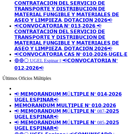
𝗖𝗢𝗡𝗧𝗥𝗔𝗧𝗔𝗖𝗜𝗢́𝗡 𝗗𝗘𝗟 𝗦𝗘𝗥𝗩𝗜𝗖𝗜𝗢 𝗗𝗘
𝗧𝗥𝗔𝗡𝗦𝗣𝗢𝗥𝗧𝗘 𝗬 𝗗𝗜𝗦𝗧𝗥𝗜𝗕𝗨𝗖𝗜𝗢𝗡 𝗗𝗘
𝗠𝗔𝗧𝗘𝗥𝗜𝗔𝗟 𝗙𝗨𝗡𝗚𝗜𝗕𝗟𝗘 𝗬 𝗠𝗔𝗧𝗘𝗥𝗜𝗔𝗟𝗘𝗦 𝗗𝗘
𝗔𝗦𝗘𝗢 𝗬 𝗟𝗜𝗠𝗣𝗜𝗘𝗭𝗔, 𝗗𝗢𝗧𝗔𝗖𝗜𝗢́𝗡 𝟮𝟬𝟮𝟲📢
📢𝗖𝗢𝗡𝗩𝗢𝗖𝗔𝗧𝗢𝗥𝗜𝗔 𝗡° 𝟬𝟭𝟯-𝟮𝟬𝟮𝟲 📢
𝗖𝗢𝗡𝗧𝗥𝗔𝗧𝗔𝗖𝗜𝗢́𝗡 𝗗𝗘𝗟 𝗦𝗘𝗥𝗩𝗜𝗖𝗜𝗢 𝗗𝗘
𝗧𝗥𝗔𝗡𝗦𝗣𝗢𝗥𝗧𝗘 𝗬 𝗗𝗜𝗦𝗧𝗥𝗜𝗕𝗨𝗖𝗜𝗢𝗡 𝗗𝗘
𝗠𝗔𝗧𝗘𝗥𝗜𝗔𝗟 𝗙𝗨𝗡𝗚𝗜𝗕𝗟𝗘 𝗬 𝗠𝗔𝗧𝗘𝗥𝗜𝗔𝗟𝗘𝗦 𝗗𝗘
𝗔𝗦𝗘𝗢 𝗬 𝗟𝗜𝗠𝗣𝗜𝗘𝗭𝗔, 𝗗𝗢𝗧𝗔𝗖𝗜𝗢́𝗡 𝟮𝟬𝟮𝟲📢
📢𝗖𝗢𝗡𝗩𝗢𝗖𝗔𝗧𝗢𝗥𝗜𝗔 𝗖𝗔𝗦 𝗡º 𝟬𝟭𝟬-𝟮𝟬𝟮𝟲-𝗨𝗚𝗘𝗟-𝗘
🔵🔴⚪️ UGEL Espinar || 📢𝗖𝗢𝗡𝗩𝗢𝗖𝗔𝗧𝗢𝗥𝗜𝗔 𝗡°
𝟬𝟭𝟮-𝟮𝟬𝟮𝟲📢
Últimos Oficios Múltiples
📢 𝗠𝗘𝗠𝗢𝗥𝗔́𝗡𝗗𝗨𝗠 𝗠Ú𝗟𝗧𝗜𝗣𝗟𝗘 𝗡° 𝟬𝟭𝟰-𝟮𝟬𝟮𝟲
𝗨𝗚𝗘𝗟 𝗘𝗦𝗣𝗜𝗡𝗔𝗥📢
𝗠𝗘𝗠𝗢𝗥𝗔𝗡𝗗𝗨𝗠 𝗠𝗨𝗟𝗧𝗜𝗣𝗟𝗘 𝗡° 𝟬𝟭𝟬-𝟮𝟬𝟮𝟲
📢 𝗠𝗘𝗠𝗢𝗥𝗔́𝗡𝗗𝗨𝗠 𝗠Ú𝗟𝗧𝗜𝗣𝗟𝗘 𝗡° 087-𝟮𝟬𝟮𝟱
𝗨𝗚𝗘𝗟 𝗘𝗦𝗣𝗜𝗡𝗔𝗥📢
📢 𝗠𝗘𝗠𝗢𝗥𝗔́𝗡𝗗𝗨𝗠 𝗠Ú𝗟𝗧𝗜𝗣𝗟𝗘 𝗡° 085-𝟮𝟬𝟮𝟱
𝗨𝗚𝗘𝗟 𝗘𝗦𝗣𝗜𝗡𝗔𝗥📢