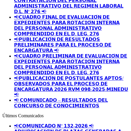
𝗖𝗢𝗡𝗧𝗥𝗔𝗧𝗔𝗖𝗜𝗢𝗡 𝗗𝗘𝗟 𝗣𝗘𝗥𝗦𝗢𝗡𝗔𝗟
𝗔𝗗𝗠𝗜𝗡𝗜𝗦𝗧𝗥𝗔𝗧𝗜𝗩𝗢 𝗗𝗘𝗟 𝗥𝗘𝗚𝗜𝗠𝗘𝗡 𝗟𝗔𝗕𝗢𝗥𝗔𝗟
𝗗.𝗟. 𝗡º 𝟮𝟳𝟲 📢
📢𝗖𝗨𝗔𝗗𝗥𝗢 𝗙𝗜𝗡𝗔𝗟 𝗗𝗘 𝗘𝗩𝗔𝗟𝗨𝗔𝗖𝗜𝗢́𝗡 𝗗𝗘
𝗘𝗫𝗣𝗘𝗗𝗜𝗘𝗡𝗧𝗘𝗦 𝗣𝗔𝗥𝗔 𝗥𝗢𝗧𝗔𝗖𝗜𝗢́𝗡 𝗜𝗡𝗧𝗘𝗥𝗡𝗔
𝗗𝗘𝗟 𝗣𝗘𝗥𝗦𝗢𝗡𝗔𝗟 𝗔𝗗𝗠𝗜𝗡𝗜𝗦𝗧𝗥𝗔𝗧𝗜𝗩𝗢
𝗖𝗢𝗠𝗣𝗥𝗘𝗡𝗗𝗜𝗗𝗢 𝗘𝗡 𝗘𝗟 𝗗. 𝗟𝗘𝗚. 𝟮𝟳𝟲
📢𝗣𝗨𝗕𝗟𝗜𝗖𝗔𝗖𝗜𝗢́𝗡 𝗗𝗘 𝗥𝗘𝗦𝗨𝗟𝗧𝗔𝗗𝗢𝗦
𝗣𝗥𝗘𝗟𝗜𝗠𝗜𝗡𝗔𝗥𝗘𝗦 𝗣𝗔𝗥𝗔 𝗘𝗟 𝗣𝗥𝗢𝗖𝗘𝗦𝗢 𝗗𝗘
𝗘𝗡𝗖𝗔𝗥𝗚𝗔𝗧𝗨𝗥𝗔 📢
📢𝗖𝗨𝗔𝗗𝗥𝗢 𝗣𝗥𝗘𝗟𝗜𝗠𝗜𝗡𝗔𝗥 𝗗𝗘 𝗘𝗩𝗔𝗟𝗨𝗔𝗖𝗜𝗢́𝗡 𝗗𝗘
𝗘𝗫𝗣𝗘𝗗𝗜𝗘𝗡𝗧𝗘𝗦 𝗣𝗔𝗥𝗔 𝗥𝗢𝗧𝗔𝗖𝗜𝗢́𝗡 𝗜𝗡𝗧𝗘𝗥𝗡𝗔
𝗗𝗘𝗟 𝗣𝗘𝗥𝗦𝗢𝗡𝗔𝗟 𝗔𝗗𝗠𝗜𝗡𝗜𝗦𝗧𝗥𝗔𝗧𝗜𝗩𝗢
𝗖𝗢𝗠𝗣𝗥𝗘𝗡𝗗𝗜𝗗𝗢 𝗘𝗡 𝗘𝗟 𝗗. 𝗟𝗘𝗚. 𝟮𝟳𝟲
📢𝗣𝗨𝗕𝗟𝗜𝗖𝗔𝗖𝗜𝗢́𝗡 𝗗𝗘 𝗣𝗢𝗦𝗧𝗨𝗟𝗔𝗡𝗧𝗘𝗦 𝗔𝗣𝗧𝗢𝗦/
𝗢𝗕𝗦𝗘𝗥𝗩𝗔𝗗𝗢𝗦 𝗣𝗔𝗥𝗔 𝗘𝗟 𝗣𝗥𝗢𝗖𝗘𝗦𝗢 𝗗𝗘
𝗘𝗡𝗖𝗔𝗥𝗚𝗔𝗧𝗨𝗥𝗔 𝟮𝟬𝟮𝟲 𝗥𝗩𝗠 𝟬𝟵𝟴-𝟮𝟬𝟮𝟱-𝗠𝗜𝗡𝗘𝗗𝗨
📢
📢 𝗖𝗢𝗠𝗨𝗡𝗜𝗖𝗔𝗗𝗢 – 𝗥𝗘𝗦𝗨𝗟𝗧𝗔𝗗𝗢𝗦 𝗗𝗘𝗟
𝗖𝗢𝗡𝗖𝗨𝗥𝗦𝗢 𝗗𝗘 𝗖𝗢𝗡𝗢𝗖𝗜𝗠𝗜𝗘𝗡𝗧𝗢𝗦
Últimos Comunicados
📢𝗖𝗢𝗠𝗨𝗡𝗜𝗖𝗔𝗗𝗢 𝗡° 𝟭𝟯𝟮-𝟮𝟬𝟮𝟲 📢