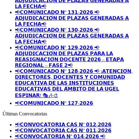
𝗔𝗗𝗝𝗨𝗗𝗜𝗖𝗔𝗖𝗜𝗢́𝗡 𝗗𝗘 𝗣𝗟𝗔𝗭𝗔𝗦 𝗚𝗘𝗡𝗘𝗥𝗔𝗗𝗔𝗦 𝗔
𝗟𝗔 𝗙𝗘𝗖𝗛𝗔📢
📢𝗖𝗢𝗠𝗨𝗡𝗜𝗖𝗔𝗗𝗢 𝗡° 𝟭𝟯𝟭-𝟮𝟬𝟮𝟲 📢
𝗔𝗗𝗝𝗨𝗗𝗜𝗖𝗔𝗖𝗜𝗢́𝗡 𝗗𝗘 𝗣𝗟𝗔𝗭𝗔𝗦 𝗚𝗘𝗡𝗘𝗥𝗔𝗗𝗔𝗦 𝗔
𝗟𝗔 𝗙𝗘𝗖𝗛𝗔📢
📢𝗖𝗢𝗠𝗨𝗡𝗜𝗖𝗔𝗗𝗢 𝗡° 𝟭𝟯𝟬-𝟮𝟬𝟮𝟲 📢
𝗔𝗗𝗝𝗨𝗗𝗜𝗖𝗔𝗖𝗜𝗢́𝗡 𝗗𝗘 𝗣𝗟𝗔𝗭𝗔𝗦 𝗚𝗘𝗡𝗘𝗥𝗔𝗗𝗔𝗦 𝗔
𝗟𝗔 𝗙𝗘𝗖𝗛𝗔📢
📢𝗖𝗢𝗠𝗨𝗡𝗜𝗖𝗔𝗗𝗢 𝗡° 𝟭𝟮𝟵-𝟮𝟬𝟮𝟲 📢
𝗔𝗗𝗝𝗨𝗗𝗜𝗖𝗔𝗖𝗜𝗢́𝗡 𝗗𝗘 𝗣𝗟𝗔𝗭𝗔𝗦 𝗣𝗔𝗥𝗔 𝗟𝗔
𝗥𝗘𝗔𝗦𝗜𝗚𝗡𝗔𝗖𝗜𝗢́𝗡 𝗗𝗢𝗖𝗘𝗡𝗧𝗘 𝟮𝟬𝟮𝟲 – 𝗘𝗧𝗔𝗣𝗔
𝗥𝗘𝗚𝗜𝗢𝗡𝗔𝗟 – 𝗙𝗔𝗦𝗘 𝟮📢
📢𝗖𝗢𝗠𝗨𝗡𝗜𝗖𝗔𝗗𝗢 𝗡° 𝟭𝟮𝟴-𝟮𝟬𝟮𝟲 📢 ¡𝗔𝗧𝗘𝗡𝗖𝗜𝗢́𝗡,
𝗗𝗜𝗥𝗘𝗖𝗧𝗢𝗥𝗘𝗦, 𝗗𝗢𝗖𝗘𝗡𝗧𝗘𝗦 𝗬 𝗖𝗢𝗠𝗨𝗡𝗜𝗗𝗔𝗗
𝗘𝗗𝗨𝗖𝗔𝗧𝗜𝗩𝗔 𝗗𝗘 𝗟𝗔𝗦 𝗜𝗡𝗦𝗧𝗜𝗧𝗨𝗖𝗜𝗢𝗡𝗘𝗦
𝗘𝗗𝗨𝗖𝗔𝗧𝗜𝗩𝗔𝗦 𝗗𝗘𝗟 𝗔́𝗠𝗕𝗜𝗧𝗢 𝗗𝗘 𝗟𝗔 𝗨𝗚𝗘𝗟
𝗘𝗦𝗣𝗜𝗡𝗔𝗥! 🎭🎶🎨
📢𝗖𝗢𝗠𝗨𝗡𝗜𝗖𝗔𝗗𝗢 𝗡° 𝟭𝟮𝟳-𝟮𝟬𝟮𝟲
Últimas Convocatorias
📢𝗖𝗢𝗡𝗩𝗢𝗖𝗔𝗧𝗢𝗥𝗜𝗔 𝗖𝗔𝗦 𝗡° 𝟬𝟭𝟮-𝟮𝟬𝟮𝟲
📢𝗖𝗢𝗡𝗩𝗢𝗖𝗔𝗧𝗢𝗥𝗜𝗔 𝗖𝗔𝗦 𝗡° 𝟬𝟭𝟭-𝟮𝟬𝟮𝟲
📢𝗖𝗢𝗡𝗩𝗢𝗖𝗔𝗧𝗢𝗥𝗜𝗔 𝗡° 𝟬𝟭𝟰-𝟮𝟬𝟮𝟲 📢