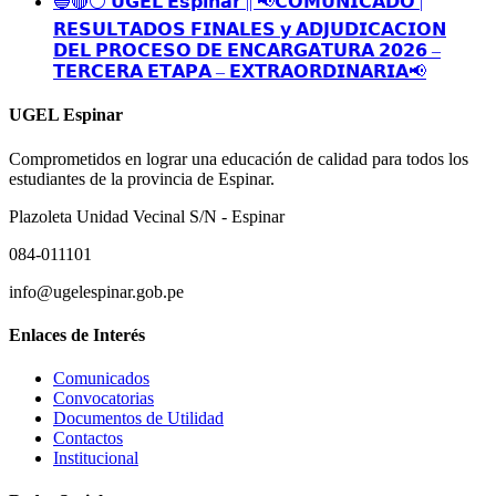
🔵🔴⚪️ 𝗨𝗚𝗘𝗟 𝗘𝘀𝗽𝗶𝗻𝗮𝗿 || 📢𝗖𝗢𝗠𝗨𝗡𝗜𝗖𝗔𝗗𝗢 |
𝗥𝗘𝗦𝗨𝗟𝗧𝗔𝗗𝗢𝗦 𝗙𝗜𝗡𝗔𝗟𝗘𝗦 𝘆 𝗔𝗗𝗝𝗨𝗗𝗜𝗖𝗔𝗖𝗜𝗢𝗡
𝗗𝗘𝗟 𝗣𝗥𝗢𝗖𝗘𝗦𝗢 𝗗𝗘 𝗘𝗡𝗖𝗔𝗥𝗚𝗔𝗧𝗨𝗥𝗔 𝟮𝟬𝟮𝟲 –
𝗧𝗘𝗥𝗖𝗘𝗥𝗔 𝗘𝗧𝗔𝗣𝗔 – 𝗘𝗫𝗧𝗥𝗔𝗢𝗥𝗗𝗜𝗡𝗔𝗥𝗜𝗔📢
UGEL Espinar
Comprometidos en lograr una educación de calidad para todos los
estudiantes de la provincia de Espinar.
Plazoleta Unidad Vecinal S/N - Espinar
084-011101
info@ugelespinar.gob.pe
Enlaces de Interés
Comunicados
Convocatorias
Documentos de Utilidad
Contactos
Institucional