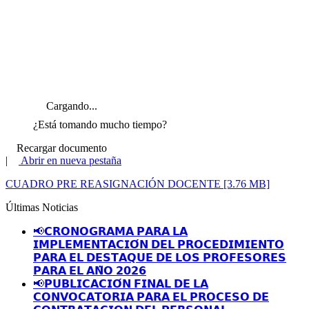
Cargando...
¿Está tomando mucho tiempo?
Recargar documento
|
Abrir en nueva pestaña
CUADRO PRE REASIGNACIÓN DOCENTE [3.76 MB]
Últimas Noticias
📢𝗖𝗥𝗢𝗡𝗢𝗚𝗥𝗔𝗠𝗔 𝗣𝗔𝗥𝗔 𝗟𝗔
𝗜𝗠𝗣𝗟𝗘𝗠𝗘𝗡𝗧𝗔𝗖𝗜𝗢́𝗡 𝗗𝗘𝗟 𝗣𝗥𝗢𝗖𝗘𝗗𝗜𝗠𝗜𝗘𝗡𝗧𝗢
𝗣𝗔𝗥𝗔 𝗘𝗟 𝗗𝗘𝗦𝗧𝗔𝗤𝗨𝗘 𝗗𝗘 𝗟𝗢𝗦 𝗣𝗥𝗢𝗙𝗘𝗦𝗢𝗥𝗘𝗦
𝗣𝗔𝗥𝗔 𝗘𝗟 𝗔𝗡̃𝗢 𝟮𝟬𝟮𝟲
📢𝗣𝗨𝗕𝗟𝗜𝗖𝗔𝗖𝗜𝗢́𝗡 𝗙𝗜𝗡𝗔𝗟 𝗗𝗘 𝗟𝗔
𝗖𝗢𝗡𝗩𝗢𝗖𝗔𝗧𝗢𝗥𝗜𝗔 𝗣𝗔𝗥𝗔 𝗘𝗟 𝗣𝗥𝗢𝗖𝗘𝗦𝗢 𝗗𝗘