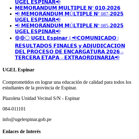
𝗨𝗚𝗘𝗟 𝗘𝗦𝗣𝗜𝗡𝗔𝗥📢
𝗠𝗘𝗠𝗢𝗥𝗔𝗡𝗗𝗨𝗠 𝗠𝗨𝗟𝗧𝗜𝗣𝗟𝗘 𝗡° 𝟬𝟭𝟬-𝟮𝟬𝟮𝟲
📢 𝗠𝗘𝗠𝗢𝗥𝗔́𝗡𝗗𝗨𝗠 𝗠Ú𝗟𝗧𝗜𝗣𝗟𝗘 𝗡° 087-𝟮𝟬𝟮𝟱
𝗨𝗚𝗘𝗟 𝗘𝗦𝗣𝗜𝗡𝗔𝗥📢
📢 𝗠𝗘𝗠𝗢𝗥𝗔́𝗡𝗗𝗨𝗠 𝗠Ú𝗟𝗧𝗜𝗣𝗟𝗘 𝗡° 085-𝟮𝟬𝟮𝟱
𝗨𝗚𝗘𝗟 𝗘𝗦𝗣𝗜𝗡𝗔𝗥📢
🔵🔴⚪️ 𝗨𝗚𝗘𝗟 𝗘𝘀𝗽𝗶𝗻𝗮𝗿 || 📢𝗖𝗢𝗠𝗨𝗡𝗜𝗖𝗔𝗗𝗢 |
𝗥𝗘𝗦𝗨𝗟𝗧𝗔𝗗𝗢𝗦 𝗙𝗜𝗡𝗔𝗟𝗘𝗦 𝘆 𝗔𝗗𝗝𝗨𝗗𝗜𝗖𝗔𝗖𝗜𝗢𝗡
𝗗𝗘𝗟 𝗣𝗥𝗢𝗖𝗘𝗦𝗢 𝗗𝗘 𝗘𝗡𝗖𝗔𝗥𝗚𝗔𝗧𝗨𝗥𝗔 𝟮𝟬𝟮𝟲 –
𝗧𝗘𝗥𝗖𝗘𝗥𝗔 𝗘𝗧𝗔𝗣𝗔 – 𝗘𝗫𝗧𝗥𝗔𝗢𝗥𝗗𝗜𝗡𝗔𝗥𝗜𝗔📢
UGEL Espinar
Comprometidos en lograr una educación de calidad para todos los
estudiantes de la provincia de Espinar.
Plazoleta Unidad Vecinal S/N - Espinar
084-011101
info@ugelespinar.gob.pe
Enlaces de Interés