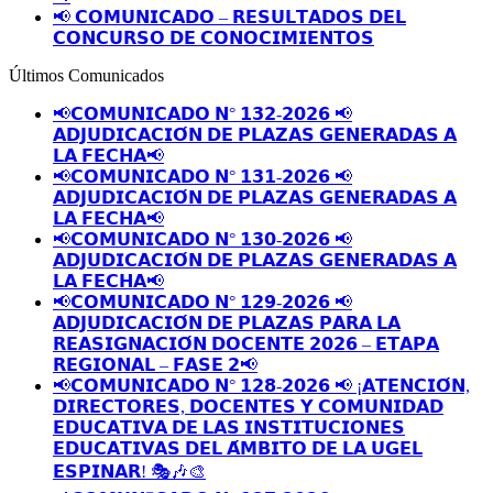
📢 𝗖𝗢𝗠𝗨𝗡𝗜𝗖𝗔𝗗𝗢 – 𝗥𝗘𝗦𝗨𝗟𝗧𝗔𝗗𝗢𝗦 𝗗𝗘𝗟
𝗖𝗢𝗡𝗖𝗨𝗥𝗦𝗢 𝗗𝗘 𝗖𝗢𝗡𝗢𝗖𝗜𝗠𝗜𝗘𝗡𝗧𝗢𝗦
Últimos Comunicados
📢𝗖𝗢𝗠𝗨𝗡𝗜𝗖𝗔𝗗𝗢 𝗡° 𝟭𝟯𝟮-𝟮𝟬𝟮𝟲 📢
𝗔𝗗𝗝𝗨𝗗𝗜𝗖𝗔𝗖𝗜𝗢́𝗡 𝗗𝗘 𝗣𝗟𝗔𝗭𝗔𝗦 𝗚𝗘𝗡𝗘𝗥𝗔𝗗𝗔𝗦 𝗔
𝗟𝗔 𝗙𝗘𝗖𝗛𝗔📢
📢𝗖𝗢𝗠𝗨𝗡𝗜𝗖𝗔𝗗𝗢 𝗡° 𝟭𝟯𝟭-𝟮𝟬𝟮𝟲 📢
𝗔𝗗𝗝𝗨𝗗𝗜𝗖𝗔𝗖𝗜𝗢́𝗡 𝗗𝗘 𝗣𝗟𝗔𝗭𝗔𝗦 𝗚𝗘𝗡𝗘𝗥𝗔𝗗𝗔𝗦 𝗔
𝗟𝗔 𝗙𝗘𝗖𝗛𝗔📢
📢𝗖𝗢𝗠𝗨𝗡𝗜𝗖𝗔𝗗𝗢 𝗡° 𝟭𝟯𝟬-𝟮𝟬𝟮𝟲 📢
𝗔𝗗𝗝𝗨𝗗𝗜𝗖𝗔𝗖𝗜𝗢́𝗡 𝗗𝗘 𝗣𝗟𝗔𝗭𝗔𝗦 𝗚𝗘𝗡𝗘𝗥𝗔𝗗𝗔𝗦 𝗔
𝗟𝗔 𝗙𝗘𝗖𝗛𝗔📢
📢𝗖𝗢𝗠𝗨𝗡𝗜𝗖𝗔𝗗𝗢 𝗡° 𝟭𝟮𝟵-𝟮𝟬𝟮𝟲 📢
𝗔𝗗𝗝𝗨𝗗𝗜𝗖𝗔𝗖𝗜𝗢́𝗡 𝗗𝗘 𝗣𝗟𝗔𝗭𝗔𝗦 𝗣𝗔𝗥𝗔 𝗟𝗔
𝗥𝗘𝗔𝗦𝗜𝗚𝗡𝗔𝗖𝗜𝗢́𝗡 𝗗𝗢𝗖𝗘𝗡𝗧𝗘 𝟮𝟬𝟮𝟲 – 𝗘𝗧𝗔𝗣𝗔
𝗥𝗘𝗚𝗜𝗢𝗡𝗔𝗟 – 𝗙𝗔𝗦𝗘 𝟮📢
📢𝗖𝗢𝗠𝗨𝗡𝗜𝗖𝗔𝗗𝗢 𝗡° 𝟭𝟮𝟴-𝟮𝟬𝟮𝟲 📢 ¡𝗔𝗧𝗘𝗡𝗖𝗜𝗢́𝗡,
𝗗𝗜𝗥𝗘𝗖𝗧𝗢𝗥𝗘𝗦, 𝗗𝗢𝗖𝗘𝗡𝗧𝗘𝗦 𝗬 𝗖𝗢𝗠𝗨𝗡𝗜𝗗𝗔𝗗
𝗘𝗗𝗨𝗖𝗔𝗧𝗜𝗩𝗔 𝗗𝗘 𝗟𝗔𝗦 𝗜𝗡𝗦𝗧𝗜𝗧𝗨𝗖𝗜𝗢𝗡𝗘𝗦
𝗘𝗗𝗨𝗖𝗔𝗧𝗜𝗩𝗔𝗦 𝗗𝗘𝗟 𝗔́𝗠𝗕𝗜𝗧𝗢 𝗗𝗘 𝗟𝗔 𝗨𝗚𝗘𝗟
𝗘𝗦𝗣𝗜𝗡𝗔𝗥! 🎭🎶🎨