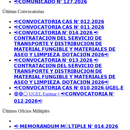
📢𝗖𝗢𝗠𝗨𝗡𝗜𝗖𝗔𝗗𝗢 𝗡° 𝟭𝟮𝟳-𝟮𝟬𝟮𝟲
Últimas Convocatorias
📢𝗖𝗢𝗡𝗩𝗢𝗖𝗔𝗧𝗢𝗥𝗜𝗔 𝗖𝗔𝗦 𝗡° 𝟬𝟭𝟮-𝟮𝟬𝟮𝟲
📢𝗖𝗢𝗡𝗩𝗢𝗖𝗔𝗧𝗢𝗥𝗜𝗔 𝗖𝗔𝗦 𝗡° 𝟬𝟭𝟭-𝟮𝟬𝟮𝟲
📢𝗖𝗢𝗡𝗩𝗢𝗖𝗔𝗧𝗢𝗥𝗜𝗔 𝗡° 𝟬𝟭𝟰-𝟮𝟬𝟮𝟲 📢
𝗖𝗢𝗡𝗧𝗥𝗔𝗧𝗔𝗖𝗜𝗢́𝗡 𝗗𝗘𝗟 𝗦𝗘𝗥𝗩𝗜𝗖𝗜𝗢 𝗗𝗘
𝗧𝗥𝗔𝗡𝗦𝗣𝗢𝗥𝗧𝗘 𝗬 𝗗𝗜𝗦𝗧𝗥𝗜𝗕𝗨𝗖𝗜𝗢𝗡 𝗗𝗘
𝗠𝗔𝗧𝗘𝗥𝗜𝗔𝗟 𝗙𝗨𝗡𝗚𝗜𝗕𝗟𝗘 𝗬 𝗠𝗔𝗧𝗘𝗥𝗜𝗔𝗟𝗘𝗦 𝗗𝗘
𝗔𝗦𝗘𝗢 𝗬 𝗟𝗜𝗠𝗣𝗜𝗘𝗭𝗔, 𝗗𝗢𝗧𝗔𝗖𝗜𝗢́𝗡 𝟮𝟬𝟮𝟲📢
📢𝗖𝗢𝗡𝗩𝗢𝗖𝗔𝗧𝗢𝗥𝗜𝗔 𝗡° 𝟬𝟭𝟯-𝟮𝟬𝟮𝟲 📢
𝗖𝗢𝗡𝗧𝗥𝗔𝗧𝗔𝗖𝗜𝗢́𝗡 𝗗𝗘𝗟 𝗦𝗘𝗥𝗩𝗜𝗖𝗜𝗢 𝗗𝗘
𝗧𝗥𝗔𝗡𝗦𝗣𝗢𝗥𝗧𝗘 𝗬 𝗗𝗜𝗦𝗧𝗥𝗜𝗕𝗨𝗖𝗜𝗢𝗡 𝗗𝗘
𝗠𝗔𝗧𝗘𝗥𝗜𝗔𝗟 𝗙𝗨𝗡𝗚𝗜𝗕𝗟𝗘 𝗬 𝗠𝗔𝗧𝗘𝗥𝗜𝗔𝗟𝗘𝗦 𝗗𝗘
𝗔𝗦𝗘𝗢 𝗬 𝗟𝗜𝗠𝗣𝗜𝗘𝗭𝗔, 𝗗𝗢𝗧𝗔𝗖𝗜𝗢́𝗡 𝟮𝟬𝟮𝟲📢
📢𝗖𝗢𝗡𝗩𝗢𝗖𝗔𝗧𝗢𝗥𝗜𝗔 𝗖𝗔𝗦 𝗡º 𝟬𝟭𝟬-𝟮𝟬𝟮𝟲-𝗨𝗚𝗘𝗟-𝗘
🔵🔴⚪️ UGEL Espinar || 📢𝗖𝗢𝗡𝗩𝗢𝗖𝗔𝗧𝗢𝗥𝗜𝗔 𝗡°
𝟬𝟭𝟮-𝟮𝟬𝟮𝟲📢
Últimos Oficios Múltiples
📢 𝗠𝗘𝗠𝗢𝗥𝗔́𝗡𝗗𝗨𝗠 𝗠Ú𝗟𝗧𝗜𝗣𝗟𝗘 𝗡° 𝟬𝟭𝟰-𝟮𝟬𝟮𝟲