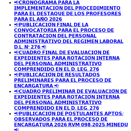
📢𝗖𝗥𝗢𝗡𝗢𝗚𝗥𝗔𝗠𝗔 𝗣𝗔𝗥𝗔 𝗟𝗔
𝗜𝗠𝗣𝗟𝗘𝗠𝗘𝗡𝗧𝗔𝗖𝗜𝗢́𝗡 𝗗𝗘𝗟 𝗣𝗥𝗢𝗖𝗘𝗗𝗜𝗠𝗜𝗘𝗡𝗧𝗢
𝗣𝗔𝗥𝗔 𝗘𝗟 𝗗𝗘𝗦𝗧𝗔𝗤𝗨𝗘 𝗗𝗘 𝗟𝗢𝗦 𝗣𝗥𝗢𝗙𝗘𝗦𝗢𝗥𝗘𝗦
𝗣𝗔𝗥𝗔 𝗘𝗟 𝗔𝗡̃𝗢 𝟮𝟬𝟮𝟲
📢𝗣𝗨𝗕𝗟𝗜𝗖𝗔𝗖𝗜𝗢́𝗡 𝗙𝗜𝗡𝗔𝗟 𝗗𝗘 𝗟𝗔
𝗖𝗢𝗡𝗩𝗢𝗖𝗔𝗧𝗢𝗥𝗜𝗔 𝗣𝗔𝗥𝗔 𝗘𝗟 𝗣𝗥𝗢𝗖𝗘𝗦𝗢 𝗗𝗘
𝗖𝗢𝗡𝗧𝗥𝗔𝗧𝗔𝗖𝗜𝗢𝗡 𝗗𝗘𝗟 𝗣𝗘𝗥𝗦𝗢𝗡𝗔𝗟
𝗔𝗗𝗠𝗜𝗡𝗜𝗦𝗧𝗥𝗔𝗧𝗜𝗩𝗢 𝗗𝗘𝗟 𝗥𝗘𝗚𝗜𝗠𝗘𝗡 𝗟𝗔𝗕𝗢𝗥𝗔𝗟
𝗗.𝗟. 𝗡º 𝟮𝟳𝟲 📢
📢𝗖𝗨𝗔𝗗𝗥𝗢 𝗙𝗜𝗡𝗔𝗟 𝗗𝗘 𝗘𝗩𝗔𝗟𝗨𝗔𝗖𝗜𝗢́𝗡 𝗗𝗘
𝗘𝗫𝗣𝗘𝗗𝗜𝗘𝗡𝗧𝗘𝗦 𝗣𝗔𝗥𝗔 𝗥𝗢𝗧𝗔𝗖𝗜𝗢́𝗡 𝗜𝗡𝗧𝗘𝗥𝗡𝗔
𝗗𝗘𝗟 𝗣𝗘𝗥𝗦𝗢𝗡𝗔𝗟 𝗔𝗗𝗠𝗜𝗡𝗜𝗦𝗧𝗥𝗔𝗧𝗜𝗩𝗢
𝗖𝗢𝗠𝗣𝗥𝗘𝗡𝗗𝗜𝗗𝗢 𝗘𝗡 𝗘𝗟 𝗗. 𝗟𝗘𝗚. 𝟮𝟳𝟲
📢𝗣𝗨𝗕𝗟𝗜𝗖𝗔𝗖𝗜𝗢́𝗡 𝗗𝗘 𝗥𝗘𝗦𝗨𝗟𝗧𝗔𝗗𝗢𝗦
𝗣𝗥𝗘𝗟𝗜𝗠𝗜𝗡𝗔𝗥𝗘𝗦 𝗣𝗔𝗥𝗔 𝗘𝗟 𝗣𝗥𝗢𝗖𝗘𝗦𝗢 𝗗𝗘
𝗘𝗡𝗖𝗔𝗥𝗚𝗔𝗧𝗨𝗥𝗔 📢
📢𝗖𝗨𝗔𝗗𝗥𝗢 𝗣𝗥𝗘𝗟𝗜𝗠𝗜𝗡𝗔𝗥 𝗗𝗘 𝗘𝗩𝗔𝗟𝗨𝗔𝗖𝗜𝗢́𝗡 𝗗𝗘
𝗘𝗫𝗣𝗘𝗗𝗜𝗘𝗡𝗧𝗘𝗦 𝗣𝗔𝗥𝗔 𝗥𝗢𝗧𝗔𝗖𝗜𝗢́𝗡 𝗜𝗡𝗧𝗘𝗥𝗡𝗔
𝗗𝗘𝗟 𝗣𝗘𝗥𝗦𝗢𝗡𝗔𝗟 𝗔𝗗𝗠𝗜𝗡𝗜𝗦𝗧𝗥𝗔𝗧𝗜𝗩𝗢
𝗖𝗢𝗠𝗣𝗥𝗘𝗡𝗗𝗜𝗗𝗢 𝗘𝗡 𝗘𝗟 𝗗. 𝗟𝗘𝗚. 𝟮𝟳𝟲
📢𝗣𝗨𝗕𝗟𝗜𝗖𝗔𝗖𝗜𝗢́𝗡 𝗗𝗘 𝗣𝗢𝗦𝗧𝗨𝗟𝗔𝗡𝗧𝗘𝗦 𝗔𝗣𝗧𝗢𝗦/
𝗢𝗕𝗦𝗘𝗥𝗩𝗔𝗗𝗢𝗦 𝗣𝗔𝗥𝗔 𝗘𝗟 𝗣𝗥𝗢𝗖𝗘𝗦𝗢 𝗗𝗘
𝗘𝗡𝗖𝗔𝗥𝗚𝗔𝗧𝗨𝗥𝗔 𝟮𝟬𝟮𝟲 𝗥𝗩𝗠 𝟬𝟵𝟴-𝟮𝟬𝟮𝟱-𝗠𝗜𝗡𝗘𝗗𝗨
📢