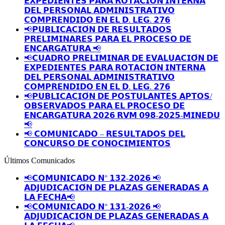
𝗘𝗫𝗣𝗘𝗗𝗜𝗘𝗡𝗧𝗘𝗦 𝗣𝗔𝗥𝗔 𝗥𝗢𝗧𝗔𝗖𝗜𝗢́𝗡 𝗜𝗡𝗧𝗘𝗥𝗡𝗔
𝗗𝗘𝗟 𝗣𝗘𝗥𝗦𝗢𝗡𝗔𝗟 𝗔𝗗𝗠𝗜𝗡𝗜𝗦𝗧𝗥𝗔𝗧𝗜𝗩𝗢
𝗖𝗢𝗠𝗣𝗥𝗘𝗡𝗗𝗜𝗗𝗢 𝗘𝗡 𝗘𝗟 𝗗. 𝗟𝗘𝗚. 𝟮𝟳𝟲
📢𝗣𝗨𝗕𝗟𝗜𝗖𝗔𝗖𝗜𝗢́𝗡 𝗗𝗘 𝗥𝗘𝗦𝗨𝗟𝗧𝗔𝗗𝗢𝗦
𝗣𝗥𝗘𝗟𝗜𝗠𝗜𝗡𝗔𝗥𝗘𝗦 𝗣𝗔𝗥𝗔 𝗘𝗟 𝗣𝗥𝗢𝗖𝗘𝗦𝗢 𝗗𝗘
𝗘𝗡𝗖𝗔𝗥𝗚𝗔𝗧𝗨𝗥𝗔 📢
📢𝗖𝗨𝗔𝗗𝗥𝗢 𝗣𝗥𝗘𝗟𝗜𝗠𝗜𝗡𝗔𝗥 𝗗𝗘 𝗘𝗩𝗔𝗟𝗨𝗔𝗖𝗜𝗢́𝗡 𝗗𝗘
𝗘𝗫𝗣𝗘𝗗𝗜𝗘𝗡𝗧𝗘𝗦 𝗣𝗔𝗥𝗔 𝗥𝗢𝗧𝗔𝗖𝗜𝗢́𝗡 𝗜𝗡𝗧𝗘𝗥𝗡𝗔
𝗗𝗘𝗟 𝗣𝗘𝗥𝗦𝗢𝗡𝗔𝗟 𝗔𝗗𝗠𝗜𝗡𝗜𝗦𝗧𝗥𝗔𝗧𝗜𝗩𝗢
𝗖𝗢𝗠𝗣𝗥𝗘𝗡𝗗𝗜𝗗𝗢 𝗘𝗡 𝗘𝗟 𝗗. 𝗟𝗘𝗚. 𝟮𝟳𝟲
📢𝗣𝗨𝗕𝗟𝗜𝗖𝗔𝗖𝗜𝗢́𝗡 𝗗𝗘 𝗣𝗢𝗦𝗧𝗨𝗟𝗔𝗡𝗧𝗘𝗦 𝗔𝗣𝗧𝗢𝗦/
𝗢𝗕𝗦𝗘𝗥𝗩𝗔𝗗𝗢𝗦 𝗣𝗔𝗥𝗔 𝗘𝗟 𝗣𝗥𝗢𝗖𝗘𝗦𝗢 𝗗𝗘
𝗘𝗡𝗖𝗔𝗥𝗚𝗔𝗧𝗨𝗥𝗔 𝟮𝟬𝟮𝟲 𝗥𝗩𝗠 𝟬𝟵𝟴-𝟮𝟬𝟮𝟱-𝗠𝗜𝗡𝗘𝗗𝗨
📢
📢 𝗖𝗢𝗠𝗨𝗡𝗜𝗖𝗔𝗗𝗢 – 𝗥𝗘𝗦𝗨𝗟𝗧𝗔𝗗𝗢𝗦 𝗗𝗘𝗟
𝗖𝗢𝗡𝗖𝗨𝗥𝗦𝗢 𝗗𝗘 𝗖𝗢𝗡𝗢𝗖𝗜𝗠𝗜𝗘𝗡𝗧𝗢𝗦
Últimos Comunicados
📢𝗖𝗢𝗠𝗨𝗡𝗜𝗖𝗔𝗗𝗢 𝗡° 𝟭𝟯𝟮-𝟮𝟬𝟮𝟲 📢
𝗔𝗗𝗝𝗨𝗗𝗜𝗖𝗔𝗖𝗜𝗢́𝗡 𝗗𝗘 𝗣𝗟𝗔𝗭𝗔𝗦 𝗚𝗘𝗡𝗘𝗥𝗔𝗗𝗔𝗦 𝗔
𝗟𝗔 𝗙𝗘𝗖𝗛𝗔📢
📢𝗖𝗢𝗠𝗨𝗡𝗜𝗖𝗔𝗗𝗢 𝗡° 𝟭𝟯𝟭-𝟮𝟬𝟮𝟲 📢
𝗔𝗗𝗝𝗨𝗗𝗜𝗖𝗔𝗖𝗜𝗢́𝗡 𝗗𝗘 𝗣𝗟𝗔𝗭𝗔𝗦 𝗚𝗘𝗡𝗘𝗥𝗔𝗗𝗔𝗦 𝗔