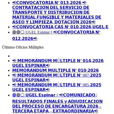
📢𝗖𝗢𝗡𝗩𝗢𝗖𝗔𝗧𝗢𝗥𝗜𝗔 𝗡° 𝟬𝟭𝟯-𝟮𝟬𝟮𝟲 📢
𝗖𝗢𝗡𝗧𝗥𝗔𝗧𝗔𝗖𝗜𝗢́𝗡 𝗗𝗘𝗟 𝗦𝗘𝗥𝗩𝗜𝗖𝗜𝗢 𝗗𝗘
𝗧𝗥𝗔𝗡𝗦𝗣𝗢𝗥𝗧𝗘 𝗬 𝗗𝗜𝗦𝗧𝗥𝗜𝗕𝗨𝗖𝗜𝗢𝗡 𝗗𝗘
𝗠𝗔𝗧𝗘𝗥𝗜𝗔𝗟 𝗙𝗨𝗡𝗚𝗜𝗕𝗟𝗘 𝗬 𝗠𝗔𝗧𝗘𝗥𝗜𝗔𝗟𝗘𝗦 𝗗𝗘
𝗔𝗦𝗘𝗢 𝗬 𝗟𝗜𝗠𝗣𝗜𝗘𝗭𝗔, 𝗗𝗢𝗧𝗔𝗖𝗜𝗢́𝗡 𝟮𝟬𝟮𝟲📢
📢𝗖𝗢𝗡𝗩𝗢𝗖𝗔𝗧𝗢𝗥𝗜𝗔 𝗖𝗔𝗦 𝗡º 𝟬𝟭𝟬-𝟮𝟬𝟮𝟲-𝗨𝗚𝗘𝗟-𝗘
🔵🔴⚪️ UGEL Espinar || 📢𝗖𝗢𝗡𝗩𝗢𝗖𝗔𝗧𝗢𝗥𝗜𝗔 𝗡°
𝟬𝟭𝟮-𝟮𝟬𝟮𝟲📢
Últimos Oficios Múltiples
📢 𝗠𝗘𝗠𝗢𝗥𝗔́𝗡𝗗𝗨𝗠 𝗠Ú𝗟𝗧𝗜𝗣𝗟𝗘 𝗡° 𝟬𝟭𝟰-𝟮𝟬𝟮𝟲
𝗨𝗚𝗘𝗟 𝗘𝗦𝗣𝗜𝗡𝗔𝗥📢
𝗠𝗘𝗠𝗢𝗥𝗔𝗡𝗗𝗨𝗠 𝗠𝗨𝗟𝗧𝗜𝗣𝗟𝗘 𝗡° 𝟬𝟭𝟬-𝟮𝟬𝟮𝟲
📢 𝗠𝗘𝗠𝗢𝗥𝗔́𝗡𝗗𝗨𝗠 𝗠Ú𝗟𝗧𝗜𝗣𝗟𝗘 𝗡° 087-𝟮𝟬𝟮𝟱
𝗨𝗚𝗘𝗟 𝗘𝗦𝗣𝗜𝗡𝗔𝗥📢
📢 𝗠𝗘𝗠𝗢𝗥𝗔́𝗡𝗗𝗨𝗠 𝗠Ú𝗟𝗧𝗜𝗣𝗟𝗘 𝗡° 085-𝟮𝟬𝟮𝟱
𝗨𝗚𝗘𝗟 𝗘𝗦𝗣𝗜𝗡𝗔𝗥📢
🔵🔴⚪️ 𝗨𝗚𝗘𝗟 𝗘𝘀𝗽𝗶𝗻𝗮𝗿 || 📢𝗖𝗢𝗠𝗨𝗡𝗜𝗖𝗔𝗗𝗢 |
𝗥𝗘𝗦𝗨𝗟𝗧𝗔𝗗𝗢𝗦 𝗙𝗜𝗡𝗔𝗟𝗘𝗦 𝘆 𝗔𝗗𝗝𝗨𝗗𝗜𝗖𝗔𝗖𝗜𝗢𝗡
𝗗𝗘𝗟 𝗣𝗥𝗢𝗖𝗘𝗦𝗢 𝗗𝗘 𝗘𝗡𝗖𝗔𝗥𝗚𝗔𝗧𝗨𝗥𝗔 𝟮𝟬𝟮𝟲 –
𝗧𝗘𝗥𝗖𝗘𝗥𝗔 𝗘𝗧𝗔𝗣𝗔 – 𝗘𝗫𝗧𝗥𝗔𝗢𝗥𝗗𝗜𝗡𝗔𝗥𝗜𝗔📢