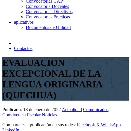
Convocatorias CAP
Convocatoria Docentes
Convocatorias Directivos
Convocatorias Practicas
aplicativos
Documentos de Utilidad
Contactos
EVALUACION
EXCEPCIONAL DE LA
LENGUA ORIGINARIA
(QUECHUA)
Publicado:
18 de enero de 2022
Actualidad
Comunicados
Convivencia Escolar
Noticias
Comparta esta publicación en sus redes:
Facebook
X
WhatsApp
LinkedIn