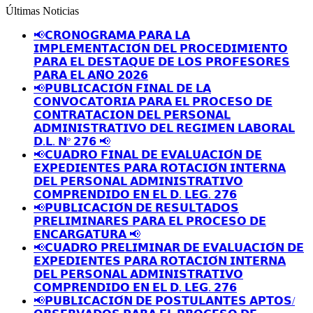
Últimas Noticias
📢𝗖𝗥𝗢𝗡𝗢𝗚𝗥𝗔𝗠𝗔 𝗣𝗔𝗥𝗔 𝗟𝗔
𝗜𝗠𝗣𝗟𝗘𝗠𝗘𝗡𝗧𝗔𝗖𝗜𝗢́𝗡 𝗗𝗘𝗟 𝗣𝗥𝗢𝗖𝗘𝗗𝗜𝗠𝗜𝗘𝗡𝗧𝗢
𝗣𝗔𝗥𝗔 𝗘𝗟 𝗗𝗘𝗦𝗧𝗔𝗤𝗨𝗘 𝗗𝗘 𝗟𝗢𝗦 𝗣𝗥𝗢𝗙𝗘𝗦𝗢𝗥𝗘𝗦
𝗣𝗔𝗥𝗔 𝗘𝗟 𝗔𝗡̃𝗢 𝟮𝟬𝟮𝟲
📢𝗣𝗨𝗕𝗟𝗜𝗖𝗔𝗖𝗜𝗢́𝗡 𝗙𝗜𝗡𝗔𝗟 𝗗𝗘 𝗟𝗔
𝗖𝗢𝗡𝗩𝗢𝗖𝗔𝗧𝗢𝗥𝗜𝗔 𝗣𝗔𝗥𝗔 𝗘𝗟 𝗣𝗥𝗢𝗖𝗘𝗦𝗢 𝗗𝗘
𝗖𝗢𝗡𝗧𝗥𝗔𝗧𝗔𝗖𝗜𝗢𝗡 𝗗𝗘𝗟 𝗣𝗘𝗥𝗦𝗢𝗡𝗔𝗟
𝗔𝗗𝗠𝗜𝗡𝗜𝗦𝗧𝗥𝗔𝗧𝗜𝗩𝗢 𝗗𝗘𝗟 𝗥𝗘𝗚𝗜𝗠𝗘𝗡 𝗟𝗔𝗕𝗢𝗥𝗔𝗟
𝗗.𝗟. 𝗡º 𝟮𝟳𝟲 📢
📢𝗖𝗨𝗔𝗗𝗥𝗢 𝗙𝗜𝗡𝗔𝗟 𝗗𝗘 𝗘𝗩𝗔𝗟𝗨𝗔𝗖𝗜𝗢́𝗡 𝗗𝗘
𝗘𝗫𝗣𝗘𝗗𝗜𝗘𝗡𝗧𝗘𝗦 𝗣𝗔𝗥𝗔 𝗥𝗢𝗧𝗔𝗖𝗜𝗢́𝗡 𝗜𝗡𝗧𝗘𝗥𝗡𝗔
𝗗𝗘𝗟 𝗣𝗘𝗥𝗦𝗢𝗡𝗔𝗟 𝗔𝗗𝗠𝗜𝗡𝗜𝗦𝗧𝗥𝗔𝗧𝗜𝗩𝗢
𝗖𝗢𝗠𝗣𝗥𝗘𝗡𝗗𝗜𝗗𝗢 𝗘𝗡 𝗘𝗟 𝗗. 𝗟𝗘𝗚. 𝟮𝟳𝟲
📢𝗣𝗨𝗕𝗟𝗜𝗖𝗔𝗖𝗜𝗢́𝗡 𝗗𝗘 𝗥𝗘𝗦𝗨𝗟𝗧𝗔𝗗𝗢𝗦
𝗣𝗥𝗘𝗟𝗜𝗠𝗜𝗡𝗔𝗥𝗘𝗦 𝗣𝗔𝗥𝗔 𝗘𝗟 𝗣𝗥𝗢𝗖𝗘𝗦𝗢 𝗗𝗘
𝗘𝗡𝗖𝗔𝗥𝗚𝗔𝗧𝗨𝗥𝗔 📢
📢𝗖𝗨𝗔𝗗𝗥𝗢 𝗣𝗥𝗘𝗟𝗜𝗠𝗜𝗡𝗔𝗥 𝗗𝗘 𝗘𝗩𝗔𝗟𝗨𝗔𝗖𝗜𝗢́𝗡 𝗗𝗘
𝗘𝗫𝗣𝗘𝗗𝗜𝗘𝗡𝗧𝗘𝗦 𝗣𝗔𝗥𝗔 𝗥𝗢𝗧𝗔𝗖𝗜𝗢́𝗡 𝗜𝗡𝗧𝗘𝗥𝗡𝗔
𝗗𝗘𝗟 𝗣𝗘𝗥𝗦𝗢𝗡𝗔𝗟 𝗔𝗗𝗠𝗜𝗡𝗜𝗦𝗧𝗥𝗔𝗧𝗜𝗩𝗢
𝗖𝗢𝗠𝗣𝗥𝗘𝗡𝗗𝗜𝗗𝗢 𝗘𝗡 𝗘𝗟 𝗗. 𝗟𝗘𝗚. 𝟮𝟳𝟲
📢𝗣𝗨𝗕𝗟𝗜𝗖𝗔𝗖𝗜𝗢́𝗡 𝗗𝗘 𝗣𝗢𝗦𝗧𝗨𝗟𝗔𝗡𝗧𝗘𝗦 𝗔𝗣𝗧𝗢𝗦/