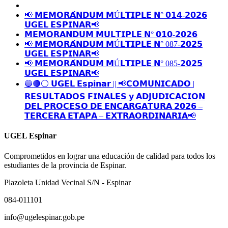
📢 𝗠𝗘𝗠𝗢𝗥𝗔́𝗡𝗗𝗨𝗠 𝗠Ú𝗟𝗧𝗜𝗣𝗟𝗘 𝗡° 𝟬𝟭𝟰-𝟮𝟬𝟮𝟲
𝗨𝗚𝗘𝗟 𝗘𝗦𝗣𝗜𝗡𝗔𝗥📢
𝗠𝗘𝗠𝗢𝗥𝗔𝗡𝗗𝗨𝗠 𝗠𝗨𝗟𝗧𝗜𝗣𝗟𝗘 𝗡° 𝟬𝟭𝟬-𝟮𝟬𝟮𝟲
📢 𝗠𝗘𝗠𝗢𝗥𝗔́𝗡𝗗𝗨𝗠 𝗠Ú𝗟𝗧𝗜𝗣𝗟𝗘 𝗡° 087-𝟮𝟬𝟮𝟱
𝗨𝗚𝗘𝗟 𝗘𝗦𝗣𝗜𝗡𝗔𝗥📢
📢 𝗠𝗘𝗠𝗢𝗥𝗔́𝗡𝗗𝗨𝗠 𝗠Ú𝗟𝗧𝗜𝗣𝗟𝗘 𝗡° 085-𝟮𝟬𝟮𝟱
𝗨𝗚𝗘𝗟 𝗘𝗦𝗣𝗜𝗡𝗔𝗥📢
🔵🔴⚪️ 𝗨𝗚𝗘𝗟 𝗘𝘀𝗽𝗶𝗻𝗮𝗿 || 📢𝗖𝗢𝗠𝗨𝗡𝗜𝗖𝗔𝗗𝗢 |
𝗥𝗘𝗦𝗨𝗟𝗧𝗔𝗗𝗢𝗦 𝗙𝗜𝗡𝗔𝗟𝗘𝗦 𝘆 𝗔𝗗𝗝𝗨𝗗𝗜𝗖𝗔𝗖𝗜𝗢𝗡
𝗗𝗘𝗟 𝗣𝗥𝗢𝗖𝗘𝗦𝗢 𝗗𝗘 𝗘𝗡𝗖𝗔𝗥𝗚𝗔𝗧𝗨𝗥𝗔 𝟮𝟬𝟮𝟲 –
𝗧𝗘𝗥𝗖𝗘𝗥𝗔 𝗘𝗧𝗔𝗣𝗔 – 𝗘𝗫𝗧𝗥𝗔𝗢𝗥𝗗𝗜𝗡𝗔𝗥𝗜𝗔📢
UGEL Espinar
Comprometidos en lograr una educación de calidad para todos los
estudiantes de la provincia de Espinar.
Plazoleta Unidad Vecinal S/N - Espinar
084-011101
info@ugelespinar.gob.pe