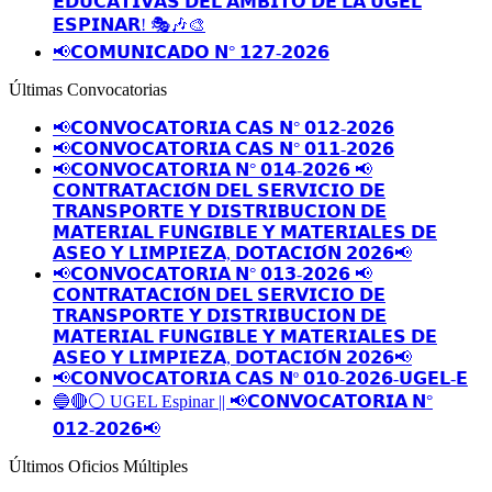
𝗘𝗗𝗨𝗖𝗔𝗧𝗜𝗩𝗔𝗦 𝗗𝗘𝗟 𝗔́𝗠𝗕𝗜𝗧𝗢 𝗗𝗘 𝗟𝗔 𝗨𝗚𝗘𝗟
𝗘𝗦𝗣𝗜𝗡𝗔𝗥! 🎭🎶🎨
📢𝗖𝗢𝗠𝗨𝗡𝗜𝗖𝗔𝗗𝗢 𝗡° 𝟭𝟮𝟳-𝟮𝟬𝟮𝟲
Últimas Convocatorias
📢𝗖𝗢𝗡𝗩𝗢𝗖𝗔𝗧𝗢𝗥𝗜𝗔 𝗖𝗔𝗦 𝗡° 𝟬𝟭𝟮-𝟮𝟬𝟮𝟲
📢𝗖𝗢𝗡𝗩𝗢𝗖𝗔𝗧𝗢𝗥𝗜𝗔 𝗖𝗔𝗦 𝗡° 𝟬𝟭𝟭-𝟮𝟬𝟮𝟲
📢𝗖𝗢𝗡𝗩𝗢𝗖𝗔𝗧𝗢𝗥𝗜𝗔 𝗡° 𝟬𝟭𝟰-𝟮𝟬𝟮𝟲 📢
𝗖𝗢𝗡𝗧𝗥𝗔𝗧𝗔𝗖𝗜𝗢́𝗡 𝗗𝗘𝗟 𝗦𝗘𝗥𝗩𝗜𝗖𝗜𝗢 𝗗𝗘
𝗧𝗥𝗔𝗡𝗦𝗣𝗢𝗥𝗧𝗘 𝗬 𝗗𝗜𝗦𝗧𝗥𝗜𝗕𝗨𝗖𝗜𝗢𝗡 𝗗𝗘
𝗠𝗔𝗧𝗘𝗥𝗜𝗔𝗟 𝗙𝗨𝗡𝗚𝗜𝗕𝗟𝗘 𝗬 𝗠𝗔𝗧𝗘𝗥𝗜𝗔𝗟𝗘𝗦 𝗗𝗘
𝗔𝗦𝗘𝗢 𝗬 𝗟𝗜𝗠𝗣𝗜𝗘𝗭𝗔, 𝗗𝗢𝗧𝗔𝗖𝗜𝗢́𝗡 𝟮𝟬𝟮𝟲📢
📢𝗖𝗢𝗡𝗩𝗢𝗖𝗔𝗧𝗢𝗥𝗜𝗔 𝗡° 𝟬𝟭𝟯-𝟮𝟬𝟮𝟲 📢
𝗖𝗢𝗡𝗧𝗥𝗔𝗧𝗔𝗖𝗜𝗢́𝗡 𝗗𝗘𝗟 𝗦𝗘𝗥𝗩𝗜𝗖𝗜𝗢 𝗗𝗘
𝗧𝗥𝗔𝗡𝗦𝗣𝗢𝗥𝗧𝗘 𝗬 𝗗𝗜𝗦𝗧𝗥𝗜𝗕𝗨𝗖𝗜𝗢𝗡 𝗗𝗘
𝗠𝗔𝗧𝗘𝗥𝗜𝗔𝗟 𝗙𝗨𝗡𝗚𝗜𝗕𝗟𝗘 𝗬 𝗠𝗔𝗧𝗘𝗥𝗜𝗔𝗟𝗘𝗦 𝗗𝗘
𝗔𝗦𝗘𝗢 𝗬 𝗟𝗜𝗠𝗣𝗜𝗘𝗭𝗔, 𝗗𝗢𝗧𝗔𝗖𝗜𝗢́𝗡 𝟮𝟬𝟮𝟲📢
📢𝗖𝗢𝗡𝗩𝗢𝗖𝗔𝗧𝗢𝗥𝗜𝗔 𝗖𝗔𝗦 𝗡º 𝟬𝟭𝟬-𝟮𝟬𝟮𝟲-𝗨𝗚𝗘𝗟-𝗘
🔵🔴⚪️ UGEL Espinar || 📢𝗖𝗢𝗡𝗩𝗢𝗖𝗔𝗧𝗢𝗥𝗜𝗔 𝗡°
𝟬𝟭𝟮-𝟮𝟬𝟮𝟲📢
Últimos Oficios Múltiples