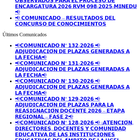
𝗢𝗕𝗦𝗘𝗥𝗩𝗔𝗗𝗢𝗦 𝗣𝗔𝗥𝗔 𝗘𝗟 𝗣𝗥𝗢𝗖𝗘𝗦𝗢 𝗗𝗘
𝗘𝗡𝗖𝗔𝗥𝗚𝗔𝗧𝗨𝗥𝗔 𝟮𝟬𝟮𝟲 𝗥𝗩𝗠 𝟬𝟵𝟴-𝟮𝟬𝟮𝟱-𝗠𝗜𝗡𝗘𝗗𝗨
📢
📢 𝗖𝗢𝗠𝗨𝗡𝗜𝗖𝗔𝗗𝗢 – 𝗥𝗘𝗦𝗨𝗟𝗧𝗔𝗗𝗢𝗦 𝗗𝗘𝗟
𝗖𝗢𝗡𝗖𝗨𝗥𝗦𝗢 𝗗𝗘 𝗖𝗢𝗡𝗢𝗖𝗜𝗠𝗜𝗘𝗡𝗧𝗢𝗦
Últimos Comunicados
📢𝗖𝗢𝗠𝗨𝗡𝗜𝗖𝗔𝗗𝗢 𝗡° 𝟭𝟯𝟮-𝟮𝟬𝟮𝟲 📢
𝗔𝗗𝗝𝗨𝗗𝗜𝗖𝗔𝗖𝗜𝗢́𝗡 𝗗𝗘 𝗣𝗟𝗔𝗭𝗔𝗦 𝗚𝗘𝗡𝗘𝗥𝗔𝗗𝗔𝗦 𝗔
𝗟𝗔 𝗙𝗘𝗖𝗛𝗔📢
📢𝗖𝗢𝗠𝗨𝗡𝗜𝗖𝗔𝗗𝗢 𝗡° 𝟭𝟯𝟭-𝟮𝟬𝟮𝟲 📢
𝗔𝗗𝗝𝗨𝗗𝗜𝗖𝗔𝗖𝗜𝗢́𝗡 𝗗𝗘 𝗣𝗟𝗔𝗭𝗔𝗦 𝗚𝗘𝗡𝗘𝗥𝗔𝗗𝗔𝗦 𝗔
𝗟𝗔 𝗙𝗘𝗖𝗛𝗔📢
📢𝗖𝗢𝗠𝗨𝗡𝗜𝗖𝗔𝗗𝗢 𝗡° 𝟭𝟯𝟬-𝟮𝟬𝟮𝟲 📢
𝗔𝗗𝗝𝗨𝗗𝗜𝗖𝗔𝗖𝗜𝗢́𝗡 𝗗𝗘 𝗣𝗟𝗔𝗭𝗔𝗦 𝗚𝗘𝗡𝗘𝗥𝗔𝗗𝗔𝗦 𝗔
𝗟𝗔 𝗙𝗘𝗖𝗛𝗔📢
📢𝗖𝗢𝗠𝗨𝗡𝗜𝗖𝗔𝗗𝗢 𝗡° 𝟭𝟮𝟵-𝟮𝟬𝟮𝟲 📢
𝗔𝗗𝗝𝗨𝗗𝗜𝗖𝗔𝗖𝗜𝗢́𝗡 𝗗𝗘 𝗣𝗟𝗔𝗭𝗔𝗦 𝗣𝗔𝗥𝗔 𝗟𝗔
𝗥𝗘𝗔𝗦𝗜𝗚𝗡𝗔𝗖𝗜𝗢́𝗡 𝗗𝗢𝗖𝗘𝗡𝗧𝗘 𝟮𝟬𝟮𝟲 – 𝗘𝗧𝗔𝗣𝗔
𝗥𝗘𝗚𝗜𝗢𝗡𝗔𝗟 – 𝗙𝗔𝗦𝗘 𝟮📢
📢𝗖𝗢𝗠𝗨𝗡𝗜𝗖𝗔𝗗𝗢 𝗡° 𝟭𝟮𝟴-𝟮𝟬𝟮𝟲 📢 ¡𝗔𝗧𝗘𝗡𝗖𝗜𝗢́𝗡,
𝗗𝗜𝗥𝗘𝗖𝗧𝗢𝗥𝗘𝗦, 𝗗𝗢𝗖𝗘𝗡𝗧𝗘𝗦 𝗬 𝗖𝗢𝗠𝗨𝗡𝗜𝗗𝗔𝗗
𝗘𝗗𝗨𝗖𝗔𝗧𝗜𝗩𝗔 𝗗𝗘 𝗟𝗔𝗦 𝗜𝗡𝗦𝗧𝗜𝗧𝗨𝗖𝗜𝗢𝗡𝗘𝗦