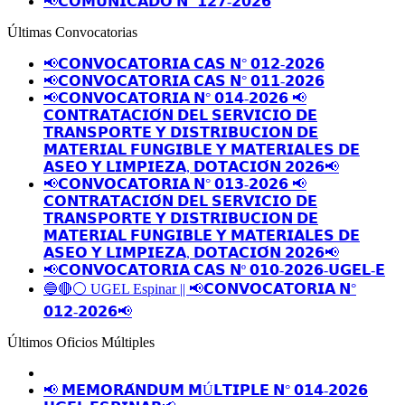
📢𝗖𝗢𝗠𝗨𝗡𝗜𝗖𝗔𝗗𝗢 𝗡° 𝟭𝟮𝟳-𝟮𝟬𝟮𝟲
Últimas Convocatorias
📢𝗖𝗢𝗡𝗩𝗢𝗖𝗔𝗧𝗢𝗥𝗜𝗔 𝗖𝗔𝗦 𝗡° 𝟬𝟭𝟮-𝟮𝟬𝟮𝟲
📢𝗖𝗢𝗡𝗩𝗢𝗖𝗔𝗧𝗢𝗥𝗜𝗔 𝗖𝗔𝗦 𝗡° 𝟬𝟭𝟭-𝟮𝟬𝟮𝟲
📢𝗖𝗢𝗡𝗩𝗢𝗖𝗔𝗧𝗢𝗥𝗜𝗔 𝗡° 𝟬𝟭𝟰-𝟮𝟬𝟮𝟲 📢
𝗖𝗢𝗡𝗧𝗥𝗔𝗧𝗔𝗖𝗜𝗢́𝗡 𝗗𝗘𝗟 𝗦𝗘𝗥𝗩𝗜𝗖𝗜𝗢 𝗗𝗘
𝗧𝗥𝗔𝗡𝗦𝗣𝗢𝗥𝗧𝗘 𝗬 𝗗𝗜𝗦𝗧𝗥𝗜𝗕𝗨𝗖𝗜𝗢𝗡 𝗗𝗘
𝗠𝗔𝗧𝗘𝗥𝗜𝗔𝗟 𝗙𝗨𝗡𝗚𝗜𝗕𝗟𝗘 𝗬 𝗠𝗔𝗧𝗘𝗥𝗜𝗔𝗟𝗘𝗦 𝗗𝗘
𝗔𝗦𝗘𝗢 𝗬 𝗟𝗜𝗠𝗣𝗜𝗘𝗭𝗔, 𝗗𝗢𝗧𝗔𝗖𝗜𝗢́𝗡 𝟮𝟬𝟮𝟲📢
📢𝗖𝗢𝗡𝗩𝗢𝗖𝗔𝗧𝗢𝗥𝗜𝗔 𝗡° 𝟬𝟭𝟯-𝟮𝟬𝟮𝟲 📢
𝗖𝗢𝗡𝗧𝗥𝗔𝗧𝗔𝗖𝗜𝗢́𝗡 𝗗𝗘𝗟 𝗦𝗘𝗥𝗩𝗜𝗖𝗜𝗢 𝗗𝗘
𝗧𝗥𝗔𝗡𝗦𝗣𝗢𝗥𝗧𝗘 𝗬 𝗗𝗜𝗦𝗧𝗥𝗜𝗕𝗨𝗖𝗜𝗢𝗡 𝗗𝗘
𝗠𝗔𝗧𝗘𝗥𝗜𝗔𝗟 𝗙𝗨𝗡𝗚𝗜𝗕𝗟𝗘 𝗬 𝗠𝗔𝗧𝗘𝗥𝗜𝗔𝗟𝗘𝗦 𝗗𝗘
𝗔𝗦𝗘𝗢 𝗬 𝗟𝗜𝗠𝗣𝗜𝗘𝗭𝗔, 𝗗𝗢𝗧𝗔𝗖𝗜𝗢́𝗡 𝟮𝟬𝟮𝟲📢
📢𝗖𝗢𝗡𝗩𝗢𝗖𝗔𝗧𝗢𝗥𝗜𝗔 𝗖𝗔𝗦 𝗡º 𝟬𝟭𝟬-𝟮𝟬𝟮𝟲-𝗨𝗚𝗘𝗟-𝗘
🔵🔴⚪️ UGEL Espinar || 📢𝗖𝗢𝗡𝗩𝗢𝗖𝗔𝗧𝗢𝗥𝗜𝗔 𝗡°
𝟬𝟭𝟮-𝟮𝟬𝟮𝟲📢
Últimos Oficios Múltiples
📢 𝗠𝗘𝗠𝗢𝗥𝗔́𝗡𝗗𝗨𝗠 𝗠Ú𝗟𝗧𝗜𝗣𝗟𝗘 𝗡° 𝟬𝟭𝟰-𝟮𝟬𝟮𝟲