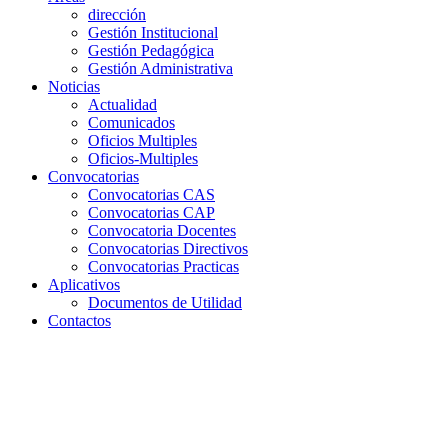
dirección
Gestión Institucional
Gestión Pedagógica
Gestión Administrativa
Noticias
Actualidad
Comunicados
Oficios Multiples
Oficios-Multiples
Convocatorias
Convocatorias CAS
Convocatorias CAP
Convocatoria Docentes
Convocatorias Directivos
Convocatorias Practicas
Aplicativos
Documentos de Utilidad
Contactos