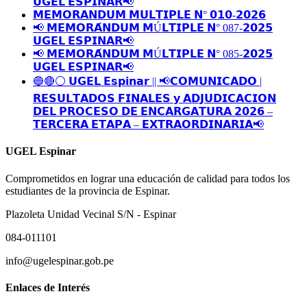
𝗨𝗚𝗘𝗟 𝗘𝗦𝗣𝗜𝗡𝗔𝗥📢
𝗠𝗘𝗠𝗢𝗥𝗔𝗡𝗗𝗨𝗠 𝗠𝗨𝗟𝗧𝗜𝗣𝗟𝗘 𝗡° 𝟬𝟭𝟬-𝟮𝟬𝟮𝟲
📢 𝗠𝗘𝗠𝗢𝗥𝗔́𝗡𝗗𝗨𝗠 𝗠Ú𝗟𝗧𝗜𝗣𝗟𝗘 𝗡° 087-𝟮𝟬𝟮𝟱
𝗨𝗚𝗘𝗟 𝗘𝗦𝗣𝗜𝗡𝗔𝗥📢
📢 𝗠𝗘𝗠𝗢𝗥𝗔́𝗡𝗗𝗨𝗠 𝗠Ú𝗟𝗧𝗜𝗣𝗟𝗘 𝗡° 085-𝟮𝟬𝟮𝟱
𝗨𝗚𝗘𝗟 𝗘𝗦𝗣𝗜𝗡𝗔𝗥📢
🔵🔴⚪️ 𝗨𝗚𝗘𝗟 𝗘𝘀𝗽𝗶𝗻𝗮𝗿 || 📢𝗖𝗢𝗠𝗨𝗡𝗜𝗖𝗔𝗗𝗢 |
𝗥𝗘𝗦𝗨𝗟𝗧𝗔𝗗𝗢𝗦 𝗙𝗜𝗡𝗔𝗟𝗘𝗦 𝘆 𝗔𝗗𝗝𝗨𝗗𝗜𝗖𝗔𝗖𝗜𝗢𝗡
𝗗𝗘𝗟 𝗣𝗥𝗢𝗖𝗘𝗦𝗢 𝗗𝗘 𝗘𝗡𝗖𝗔𝗥𝗚𝗔𝗧𝗨𝗥𝗔 𝟮𝟬𝟮𝟲 –
𝗧𝗘𝗥𝗖𝗘𝗥𝗔 𝗘𝗧𝗔𝗣𝗔 – 𝗘𝗫𝗧𝗥𝗔𝗢𝗥𝗗𝗜𝗡𝗔𝗥𝗜𝗔📢
UGEL Espinar
Comprometidos en lograr una educación de calidad para todos los
estudiantes de la provincia de Espinar.
Plazoleta Unidad Vecinal S/N - Espinar
084-011101
info@ugelespinar.gob.pe
Enlaces de Interés