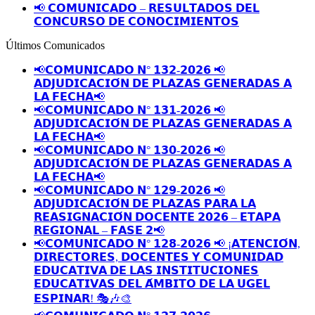
📢 𝗖𝗢𝗠𝗨𝗡𝗜𝗖𝗔𝗗𝗢 – 𝗥𝗘𝗦𝗨𝗟𝗧𝗔𝗗𝗢𝗦 𝗗𝗘𝗟
𝗖𝗢𝗡𝗖𝗨𝗥𝗦𝗢 𝗗𝗘 𝗖𝗢𝗡𝗢𝗖𝗜𝗠𝗜𝗘𝗡𝗧𝗢𝗦
Últimos Comunicados
📢𝗖𝗢𝗠𝗨𝗡𝗜𝗖𝗔𝗗𝗢 𝗡° 𝟭𝟯𝟮-𝟮𝟬𝟮𝟲 📢
𝗔𝗗𝗝𝗨𝗗𝗜𝗖𝗔𝗖𝗜𝗢́𝗡 𝗗𝗘 𝗣𝗟𝗔𝗭𝗔𝗦 𝗚𝗘𝗡𝗘𝗥𝗔𝗗𝗔𝗦 𝗔
𝗟𝗔 𝗙𝗘𝗖𝗛𝗔📢
📢𝗖𝗢𝗠𝗨𝗡𝗜𝗖𝗔𝗗𝗢 𝗡° 𝟭𝟯𝟭-𝟮𝟬𝟮𝟲 📢
𝗔𝗗𝗝𝗨𝗗𝗜𝗖𝗔𝗖𝗜𝗢́𝗡 𝗗𝗘 𝗣𝗟𝗔𝗭𝗔𝗦 𝗚𝗘𝗡𝗘𝗥𝗔𝗗𝗔𝗦 𝗔
𝗟𝗔 𝗙𝗘𝗖𝗛𝗔📢
📢𝗖𝗢𝗠𝗨𝗡𝗜𝗖𝗔𝗗𝗢 𝗡° 𝟭𝟯𝟬-𝟮𝟬𝟮𝟲 📢
𝗔𝗗𝗝𝗨𝗗𝗜𝗖𝗔𝗖𝗜𝗢́𝗡 𝗗𝗘 𝗣𝗟𝗔𝗭𝗔𝗦 𝗚𝗘𝗡𝗘𝗥𝗔𝗗𝗔𝗦 𝗔
𝗟𝗔 𝗙𝗘𝗖𝗛𝗔📢
📢𝗖𝗢𝗠𝗨𝗡𝗜𝗖𝗔𝗗𝗢 𝗡° 𝟭𝟮𝟵-𝟮𝟬𝟮𝟲 📢
𝗔𝗗𝗝𝗨𝗗𝗜𝗖𝗔𝗖𝗜𝗢́𝗡 𝗗𝗘 𝗣𝗟𝗔𝗭𝗔𝗦 𝗣𝗔𝗥𝗔 𝗟𝗔
𝗥𝗘𝗔𝗦𝗜𝗚𝗡𝗔𝗖𝗜𝗢́𝗡 𝗗𝗢𝗖𝗘𝗡𝗧𝗘 𝟮𝟬𝟮𝟲 – 𝗘𝗧𝗔𝗣𝗔
𝗥𝗘𝗚𝗜𝗢𝗡𝗔𝗟 – 𝗙𝗔𝗦𝗘 𝟮📢
📢𝗖𝗢𝗠𝗨𝗡𝗜𝗖𝗔𝗗𝗢 𝗡° 𝟭𝟮𝟴-𝟮𝟬𝟮𝟲 📢 ¡𝗔𝗧𝗘𝗡𝗖𝗜𝗢́𝗡,
𝗗𝗜𝗥𝗘𝗖𝗧𝗢𝗥𝗘𝗦, 𝗗𝗢𝗖𝗘𝗡𝗧𝗘𝗦 𝗬 𝗖𝗢𝗠𝗨𝗡𝗜𝗗𝗔𝗗
𝗘𝗗𝗨𝗖𝗔𝗧𝗜𝗩𝗔 𝗗𝗘 𝗟𝗔𝗦 𝗜𝗡𝗦𝗧𝗜𝗧𝗨𝗖𝗜𝗢𝗡𝗘𝗦
𝗘𝗗𝗨𝗖𝗔𝗧𝗜𝗩𝗔𝗦 𝗗𝗘𝗟 𝗔́𝗠𝗕𝗜𝗧𝗢 𝗗𝗘 𝗟𝗔 𝗨𝗚𝗘𝗟
𝗘𝗦𝗣𝗜𝗡𝗔𝗥! 🎭🎶🎨