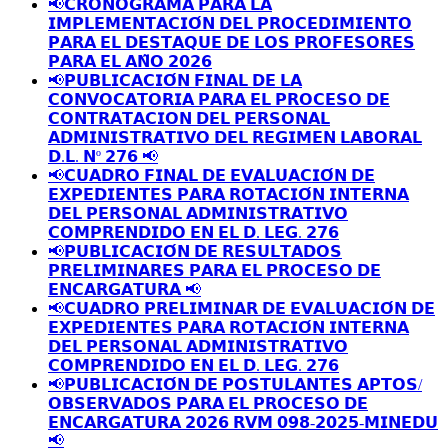
📢𝗖𝗥𝗢𝗡𝗢𝗚𝗥𝗔𝗠𝗔 𝗣𝗔𝗥𝗔 𝗟𝗔
𝗜𝗠𝗣𝗟𝗘𝗠𝗘𝗡𝗧𝗔𝗖𝗜𝗢́𝗡 𝗗𝗘𝗟 𝗣𝗥𝗢𝗖𝗘𝗗𝗜𝗠𝗜𝗘𝗡𝗧𝗢
𝗣𝗔𝗥𝗔 𝗘𝗟 𝗗𝗘𝗦𝗧𝗔𝗤𝗨𝗘 𝗗𝗘 𝗟𝗢𝗦 𝗣𝗥𝗢𝗙𝗘𝗦𝗢𝗥𝗘𝗦
𝗣𝗔𝗥𝗔 𝗘𝗟 𝗔𝗡̃𝗢 𝟮𝟬𝟮𝟲
📢𝗣𝗨𝗕𝗟𝗜𝗖𝗔𝗖𝗜𝗢́𝗡 𝗙𝗜𝗡𝗔𝗟 𝗗𝗘 𝗟𝗔
𝗖𝗢𝗡𝗩𝗢𝗖𝗔𝗧𝗢𝗥𝗜𝗔 𝗣𝗔𝗥𝗔 𝗘𝗟 𝗣𝗥𝗢𝗖𝗘𝗦𝗢 𝗗𝗘
𝗖𝗢𝗡𝗧𝗥𝗔𝗧𝗔𝗖𝗜𝗢𝗡 𝗗𝗘𝗟 𝗣𝗘𝗥𝗦𝗢𝗡𝗔𝗟
𝗔𝗗𝗠𝗜𝗡𝗜𝗦𝗧𝗥𝗔𝗧𝗜𝗩𝗢 𝗗𝗘𝗟 𝗥𝗘𝗚𝗜𝗠𝗘𝗡 𝗟𝗔𝗕𝗢𝗥𝗔𝗟
𝗗.𝗟. 𝗡º 𝟮𝟳𝟲 📢
📢𝗖𝗨𝗔𝗗𝗥𝗢 𝗙𝗜𝗡𝗔𝗟 𝗗𝗘 𝗘𝗩𝗔𝗟𝗨𝗔𝗖𝗜𝗢́𝗡 𝗗𝗘
𝗘𝗫𝗣𝗘𝗗𝗜𝗘𝗡𝗧𝗘𝗦 𝗣𝗔𝗥𝗔 𝗥𝗢𝗧𝗔𝗖𝗜𝗢́𝗡 𝗜𝗡𝗧𝗘𝗥𝗡𝗔
𝗗𝗘𝗟 𝗣𝗘𝗥𝗦𝗢𝗡𝗔𝗟 𝗔𝗗𝗠𝗜𝗡𝗜𝗦𝗧𝗥𝗔𝗧𝗜𝗩𝗢
𝗖𝗢𝗠𝗣𝗥𝗘𝗡𝗗𝗜𝗗𝗢 𝗘𝗡 𝗘𝗟 𝗗. 𝗟𝗘𝗚. 𝟮𝟳𝟲
📢𝗣𝗨𝗕𝗟𝗜𝗖𝗔𝗖𝗜𝗢́𝗡 𝗗𝗘 𝗥𝗘𝗦𝗨𝗟𝗧𝗔𝗗𝗢𝗦
𝗣𝗥𝗘𝗟𝗜𝗠𝗜𝗡𝗔𝗥𝗘𝗦 𝗣𝗔𝗥𝗔 𝗘𝗟 𝗣𝗥𝗢𝗖𝗘𝗦𝗢 𝗗𝗘
𝗘𝗡𝗖𝗔𝗥𝗚𝗔𝗧𝗨𝗥𝗔 📢
📢𝗖𝗨𝗔𝗗𝗥𝗢 𝗣𝗥𝗘𝗟𝗜𝗠𝗜𝗡𝗔𝗥 𝗗𝗘 𝗘𝗩𝗔𝗟𝗨𝗔𝗖𝗜𝗢́𝗡 𝗗𝗘
𝗘𝗫𝗣𝗘𝗗𝗜𝗘𝗡𝗧𝗘𝗦 𝗣𝗔𝗥𝗔 𝗥𝗢𝗧𝗔𝗖𝗜𝗢́𝗡 𝗜𝗡𝗧𝗘𝗥𝗡𝗔
𝗗𝗘𝗟 𝗣𝗘𝗥𝗦𝗢𝗡𝗔𝗟 𝗔𝗗𝗠𝗜𝗡𝗜𝗦𝗧𝗥𝗔𝗧𝗜𝗩𝗢
𝗖𝗢𝗠𝗣𝗥𝗘𝗡𝗗𝗜𝗗𝗢 𝗘𝗡 𝗘𝗟 𝗗. 𝗟𝗘𝗚. 𝟮𝟳𝟲
📢𝗣𝗨𝗕𝗟𝗜𝗖𝗔𝗖𝗜𝗢́𝗡 𝗗𝗘 𝗣𝗢𝗦𝗧𝗨𝗟𝗔𝗡𝗧𝗘𝗦 𝗔𝗣𝗧𝗢𝗦/
𝗢𝗕𝗦𝗘𝗥𝗩𝗔𝗗𝗢𝗦 𝗣𝗔𝗥𝗔 𝗘𝗟 𝗣𝗥𝗢𝗖𝗘𝗦𝗢 𝗗𝗘
𝗘𝗡𝗖𝗔𝗥𝗚𝗔𝗧𝗨𝗥𝗔 𝟮𝟬𝟮𝟲 𝗥𝗩𝗠 𝟬𝟵𝟴-𝟮𝟬𝟮𝟱-𝗠𝗜𝗡𝗘𝗗𝗨
📢