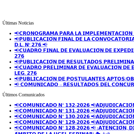
Últimas Noticias
📢𝗖𝗥𝗢𝗡𝗢𝗚𝗥𝗔𝗠𝗔 𝗣𝗔𝗥𝗔 𝗟𝗔 𝗜𝗠𝗣𝗟𝗘𝗠𝗘𝗡𝗧𝗔𝗖𝗜𝗢́𝗡 
📢𝗣𝗨𝗕𝗟𝗜𝗖𝗔𝗖𝗜𝗢́𝗡 𝗙𝗜𝗡𝗔𝗟 𝗗𝗘 𝗟𝗔 𝗖𝗢𝗡𝗩𝗢𝗖𝗔𝗧𝗢𝗥𝗜
𝗗.𝗟. 𝗡º 𝟮𝟳𝟲 📢
📢𝗖𝗨𝗔𝗗𝗥𝗢 𝗙𝗜𝗡𝗔𝗟 𝗗𝗘 𝗘𝗩𝗔𝗟𝗨𝗔𝗖𝗜𝗢́𝗡 𝗗𝗘 𝗘𝗫𝗣𝗘𝗗𝗜
𝟮𝟳𝟲
📢𝗣𝗨𝗕𝗟𝗜𝗖𝗔𝗖𝗜𝗢́𝗡 𝗗𝗘 𝗥𝗘𝗦𝗨𝗟𝗧𝗔𝗗𝗢𝗦 𝗣𝗥𝗘𝗟𝗜𝗠𝗜𝗡
📢𝗖𝗨𝗔𝗗𝗥𝗢 𝗣𝗥𝗘𝗟𝗜𝗠𝗜𝗡𝗔𝗥 𝗗𝗘 𝗘𝗩𝗔𝗟𝗨𝗔𝗖𝗜𝗢́𝗡 𝗗𝗘 
𝗟𝗘𝗚. 𝟮𝟳𝟲
📢𝗣𝗨𝗕𝗟𝗜𝗖𝗔𝗖𝗜𝗢́𝗡 𝗗𝗘 𝗣𝗢𝗦𝗧𝗨𝗟𝗔𝗡𝗧𝗘𝗦 𝗔𝗣𝗧𝗢𝗦/𝗢
📢 𝗖𝗢𝗠𝗨𝗡𝗜𝗖𝗔𝗗𝗢 – 𝗥𝗘𝗦𝗨𝗟𝗧𝗔𝗗𝗢𝗦 𝗗𝗘𝗟 𝗖𝗢𝗡𝗖𝗨𝗥
Últimos Comunicados
📢𝗖𝗢𝗠𝗨𝗡𝗜𝗖𝗔𝗗𝗢 𝗡° 𝟭𝟯𝟮-𝟮𝟬𝟮𝟲 📢𝗔𝗗𝗝𝗨𝗗𝗜𝗖𝗔𝗖𝗜𝗢́
📢𝗖𝗢𝗠𝗨𝗡𝗜𝗖𝗔𝗗𝗢 𝗡° 𝟭𝟯𝟭-𝟮𝟬𝟮𝟲 📢𝗔𝗗𝗝𝗨𝗗𝗜𝗖𝗔𝗖𝗜𝗢́
📢𝗖𝗢𝗠𝗨𝗡𝗜𝗖𝗔𝗗𝗢 𝗡° 𝟭𝟯𝟬-𝟮𝟬𝟮𝟲 📢𝗔𝗗𝗝𝗨𝗗𝗜𝗖𝗔𝗖𝗜𝗢́
📢𝗖𝗢𝗠𝗨𝗡𝗜𝗖𝗔𝗗𝗢 𝗡° 𝟭𝟮𝟵-𝟮𝟬𝟮𝟲 📢𝗔𝗗𝗝𝗨𝗗𝗜𝗖𝗔𝗖𝗜𝗢́
📢𝗖𝗢𝗠𝗨𝗡𝗜𝗖𝗔𝗗𝗢 𝗡° 𝟭𝟮𝟴-𝟮𝟬𝟮𝟲 📢 ¡𝗔𝗧𝗘𝗡𝗖𝗜𝗢́𝗡, 𝗗