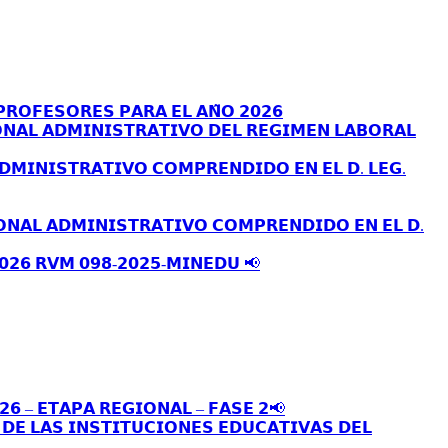
𝗥𝗢𝗙𝗘𝗦𝗢𝗥𝗘𝗦 𝗣𝗔𝗥𝗔 𝗘𝗟 𝗔𝗡̃𝗢 𝟮𝟬𝟮𝟲
𝗡𝗔𝗟 𝗔𝗗𝗠𝗜𝗡𝗜𝗦𝗧𝗥𝗔𝗧𝗜𝗩𝗢 𝗗𝗘𝗟 𝗥𝗘𝗚𝗜𝗠𝗘𝗡 𝗟𝗔𝗕𝗢𝗥𝗔𝗟
𝗗𝗠𝗜𝗡𝗜𝗦𝗧𝗥𝗔𝗧𝗜𝗩𝗢 𝗖𝗢𝗠𝗣𝗥𝗘𝗡𝗗𝗜𝗗𝗢 𝗘𝗡 𝗘𝗟 𝗗. 𝗟𝗘𝗚.
𝗢𝗡𝗔𝗟 𝗔𝗗𝗠𝗜𝗡𝗜𝗦𝗧𝗥𝗔𝗧𝗜𝗩𝗢 𝗖𝗢𝗠𝗣𝗥𝗘𝗡𝗗𝗜𝗗𝗢 𝗘𝗡 𝗘𝗟 𝗗.
𝟬𝟮𝟲 𝗥𝗩𝗠 𝟬𝟵𝟴-𝟮𝟬𝟮𝟱-𝗠𝗜𝗡𝗘𝗗𝗨 📢
𝟮𝟲 – 𝗘𝗧𝗔𝗣𝗔 𝗥𝗘𝗚𝗜𝗢𝗡𝗔𝗟 – 𝗙𝗔𝗦𝗘 𝟮📢
𝗘 𝗟𝗔𝗦 𝗜𝗡𝗦𝗧𝗜𝗧𝗨𝗖𝗜𝗢𝗡𝗘𝗦 𝗘𝗗𝗨𝗖𝗔𝗧𝗜𝗩𝗔𝗦 𝗗𝗘𝗟