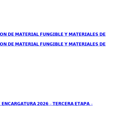
𝗢𝗡 𝗗𝗘 𝗠𝗔𝗧𝗘𝗥𝗜𝗔𝗟 𝗙𝗨𝗡𝗚𝗜𝗕𝗟𝗘 𝗬 𝗠𝗔𝗧𝗘𝗥𝗜𝗔𝗟𝗘𝗦 𝗗𝗘
𝗢𝗡 𝗗𝗘 𝗠𝗔𝗧𝗘𝗥𝗜𝗔𝗟 𝗙𝗨𝗡𝗚𝗜𝗕𝗟𝗘 𝗬 𝗠𝗔𝗧𝗘𝗥𝗜𝗔𝗟𝗘𝗦 𝗗𝗘
 𝗘𝗡𝗖𝗔𝗥𝗚𝗔𝗧𝗨𝗥𝗔 𝟮𝟬𝟮𝟲 – 𝗧𝗘𝗥𝗖𝗘𝗥𝗔 𝗘𝗧𝗔𝗣𝗔 –