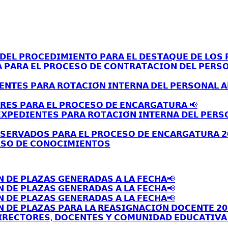
𝗘𝗟 𝗣𝗥𝗢𝗖𝗘𝗗𝗜𝗠𝗜𝗘𝗡𝗧𝗢 𝗣𝗔𝗥𝗔 𝗘𝗟 𝗗𝗘𝗦𝗧𝗔𝗤𝗨𝗘 𝗗𝗘 𝗟𝗢𝗦 𝗣
𝗔 𝗣𝗔𝗥𝗔 𝗘𝗟 𝗣𝗥𝗢𝗖𝗘𝗦𝗢 𝗗𝗘 𝗖𝗢𝗡𝗧𝗥𝗔𝗧𝗔𝗖𝗜𝗢𝗡 𝗗𝗘𝗟 𝗣𝗘𝗥𝗦
𝗘𝗡𝗧𝗘𝗦 𝗣𝗔𝗥𝗔 𝗥𝗢𝗧𝗔𝗖𝗜𝗢́𝗡 𝗜𝗡𝗧𝗘𝗥𝗡𝗔 𝗗𝗘𝗟 𝗣𝗘𝗥𝗦𝗢𝗡𝗔𝗟 
𝗥𝗘𝗦 𝗣𝗔𝗥𝗔 𝗘𝗟 𝗣𝗥𝗢𝗖𝗘𝗦𝗢 𝗗𝗘 𝗘𝗡𝗖𝗔𝗥𝗚𝗔𝗧𝗨𝗥𝗔 📢
𝗫𝗣𝗘𝗗𝗜𝗘𝗡𝗧𝗘𝗦 𝗣𝗔𝗥𝗔 𝗥𝗢𝗧𝗔𝗖𝗜𝗢́𝗡 𝗜𝗡𝗧𝗘𝗥𝗡𝗔 𝗗𝗘𝗟 𝗣𝗘𝗥𝗦
𝗦𝗘𝗥𝗩𝗔𝗗𝗢𝗦 𝗣𝗔𝗥𝗔 𝗘𝗟 𝗣𝗥𝗢𝗖𝗘𝗦𝗢 𝗗𝗘 𝗘𝗡𝗖𝗔𝗥𝗚𝗔𝗧𝗨𝗥𝗔 𝟮
𝗦𝗢 𝗗𝗘 𝗖𝗢𝗡𝗢𝗖𝗜𝗠𝗜𝗘𝗡𝗧𝗢𝗦
𝗡 𝗗𝗘 𝗣𝗟𝗔𝗭𝗔𝗦 𝗚𝗘𝗡𝗘𝗥𝗔𝗗𝗔𝗦 𝗔 𝗟𝗔 𝗙𝗘𝗖𝗛𝗔📢
𝗡 𝗗𝗘 𝗣𝗟𝗔𝗭𝗔𝗦 𝗚𝗘𝗡𝗘𝗥𝗔𝗗𝗔𝗦 𝗔 𝗟𝗔 𝗙𝗘𝗖𝗛𝗔📢
𝗡 𝗗𝗘 𝗣𝗟𝗔𝗭𝗔𝗦 𝗚𝗘𝗡𝗘𝗥𝗔𝗗𝗔𝗦 𝗔 𝗟𝗔 𝗙𝗘𝗖𝗛𝗔📢
 𝗗𝗘 𝗣𝗟𝗔𝗭𝗔𝗦 𝗣𝗔𝗥𝗔 𝗟𝗔 𝗥𝗘𝗔𝗦𝗜𝗚𝗡𝗔𝗖𝗜𝗢́𝗡 𝗗𝗢𝗖𝗘𝗡𝗧𝗘 𝟮𝟬
𝗥𝗘𝗖𝗧𝗢𝗥𝗘𝗦, 𝗗𝗢𝗖𝗘𝗡𝗧𝗘𝗦 𝗬 𝗖𝗢𝗠𝗨𝗡𝗜𝗗𝗔𝗗 𝗘𝗗𝗨𝗖𝗔𝗧𝗜𝗩𝗔 