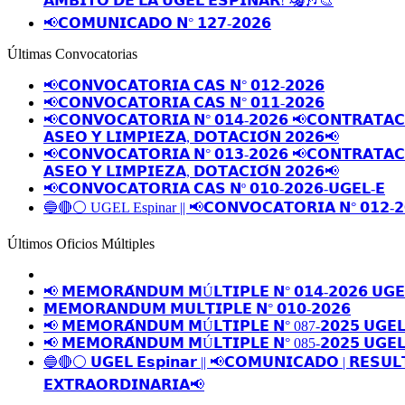
𝗔́𝗠𝗕𝗜𝗧𝗢 𝗗𝗘 𝗟𝗔 𝗨𝗚𝗘𝗟 𝗘𝗦𝗣𝗜𝗡𝗔𝗥! 🎭🎶🎨
📢𝗖𝗢𝗠𝗨𝗡𝗜𝗖𝗔𝗗𝗢 𝗡° 𝟭𝟮𝟳-𝟮𝟬𝟮𝟲
Últimas Convocatorias
📢𝗖𝗢𝗡𝗩𝗢𝗖𝗔𝗧𝗢𝗥𝗜𝗔 𝗖𝗔𝗦 𝗡° 𝟬𝟭𝟮-𝟮𝟬𝟮𝟲
📢𝗖𝗢𝗡𝗩𝗢𝗖𝗔𝗧𝗢𝗥𝗜𝗔 𝗖𝗔𝗦 𝗡° 𝟬𝟭𝟭-𝟮𝟬𝟮𝟲
📢𝗖𝗢𝗡𝗩𝗢𝗖𝗔𝗧𝗢𝗥𝗜𝗔 𝗡° 𝟬𝟭𝟰-𝟮𝟬𝟮𝟲 📢𝗖𝗢𝗡𝗧𝗥𝗔𝗧𝗔𝗖𝗜
𝗔𝗦𝗘𝗢 𝗬 𝗟𝗜𝗠𝗣𝗜𝗘𝗭𝗔, 𝗗𝗢𝗧𝗔𝗖𝗜𝗢́𝗡 𝟮𝟬𝟮𝟲📢
📢𝗖𝗢𝗡𝗩𝗢𝗖𝗔𝗧𝗢𝗥𝗜𝗔 𝗡° 𝟬𝟭𝟯-𝟮𝟬𝟮𝟲 📢𝗖𝗢𝗡𝗧𝗥𝗔𝗧𝗔𝗖𝗜
𝗔𝗦𝗘𝗢 𝗬 𝗟𝗜𝗠𝗣𝗜𝗘𝗭𝗔, 𝗗𝗢𝗧𝗔𝗖𝗜𝗢́𝗡 𝟮𝟬𝟮𝟲📢
📢𝗖𝗢𝗡𝗩𝗢𝗖𝗔𝗧𝗢𝗥𝗜𝗔 𝗖𝗔𝗦 𝗡º 𝟬𝟭𝟬-𝟮𝟬𝟮𝟲-𝗨𝗚𝗘𝗟-𝗘
🔵🔴⚪️ UGEL Espinar || 📢𝗖𝗢𝗡𝗩𝗢𝗖𝗔𝗧𝗢𝗥𝗜𝗔 𝗡° 𝟬𝟭𝟮-𝟮
Últimos Oficios Múltiples
📢 𝗠𝗘𝗠𝗢𝗥𝗔́𝗡𝗗𝗨𝗠 𝗠Ú𝗟𝗧𝗜𝗣𝗟𝗘 𝗡° 𝟬𝟭𝟰-𝟮𝟬𝟮𝟲 𝗨𝗚𝗘
𝗠𝗘𝗠𝗢𝗥𝗔𝗡𝗗𝗨𝗠 𝗠𝗨𝗟𝗧𝗜𝗣𝗟𝗘 𝗡° 𝟬𝟭𝟬-𝟮𝟬𝟮𝟲
📢 𝗠𝗘𝗠𝗢𝗥𝗔́𝗡𝗗𝗨𝗠 𝗠Ú𝗟𝗧𝗜𝗣𝗟𝗘 𝗡° 087-𝟮𝟬𝟮𝟱 𝗨𝗚𝗘𝗟
📢 𝗠𝗘𝗠𝗢𝗥𝗔́𝗡𝗗𝗨𝗠 𝗠Ú𝗟𝗧𝗜𝗣𝗟𝗘 𝗡° 085-𝟮𝟬𝟮𝟱 𝗨𝗚𝗘𝗟
🔵🔴⚪️ 𝗨𝗚𝗘𝗟 𝗘𝘀𝗽𝗶𝗻𝗮𝗿 || 📢𝗖𝗢𝗠𝗨𝗡𝗜𝗖𝗔𝗗𝗢 | 𝗥𝗘𝗦𝗨𝗟
𝗘𝗫𝗧𝗥𝗔𝗢𝗥𝗗𝗜𝗡𝗔𝗥𝗜𝗔📢