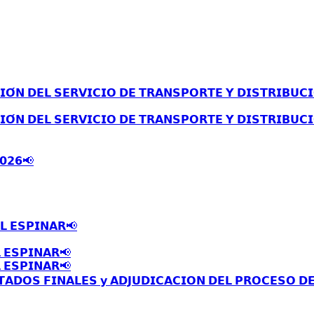
́𝗡 𝗗𝗘𝗟 𝗦𝗘𝗥𝗩𝗜𝗖𝗜𝗢 𝗗𝗘 𝗧𝗥𝗔𝗡𝗦𝗣𝗢𝗥𝗧𝗘 𝗬 𝗗𝗜𝗦𝗧𝗥𝗜𝗕𝗨𝗖𝗜
́𝗡 𝗗𝗘𝗟 𝗦𝗘𝗥𝗩𝗜𝗖𝗜𝗢 𝗗𝗘 𝗧𝗥𝗔𝗡𝗦𝗣𝗢𝗥𝗧𝗘 𝗬 𝗗𝗜𝗦𝗧𝗥𝗜𝗕𝗨𝗖𝗜
𝟬𝟮𝟲📢
𝗟 𝗘𝗦𝗣𝗜𝗡𝗔𝗥📢
 𝗘𝗦𝗣𝗜𝗡𝗔𝗥📢
 𝗘𝗦𝗣𝗜𝗡𝗔𝗥📢
𝗧𝗔𝗗𝗢𝗦 𝗙𝗜𝗡𝗔𝗟𝗘𝗦 𝘆 𝗔𝗗𝗝𝗨𝗗𝗜𝗖𝗔𝗖𝗜𝗢𝗡 𝗗𝗘𝗟 𝗣𝗥𝗢𝗖𝗘𝗦𝗢 𝗗