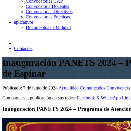
Convocatorias CAP
Convocatoria Docentes
Convocatorias Directivos
Convocatorias Practicas
aplicativos
Documentos de Utilidad
Contactos
Inauguración PANETS 2024 – Pr
de Espinar
Publicado:
7 de junio de 2024
Actualidad
Comunicados
Convivencia 
Comparta esta publicación en sus redes:
Facebook
X
WhatsApp
Link
Inauguración PANETS 2024 – Programa de Atención n