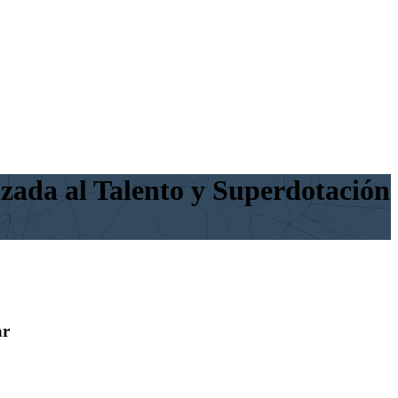
ada al Talento y Superdotación
ar