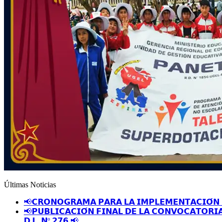
Últimas Noticias
📢𝗖𝗥𝗢𝗡𝗢𝗚𝗥𝗔𝗠𝗔 𝗣𝗔𝗥𝗔 𝗟𝗔 𝗜𝗠𝗣𝗟𝗘𝗠𝗘𝗡𝗧𝗔𝗖𝗜𝗢́𝗡 
📢𝗣𝗨𝗕𝗟𝗜𝗖𝗔𝗖𝗜𝗢́𝗡 𝗙𝗜𝗡𝗔𝗟 𝗗𝗘 𝗟𝗔 𝗖𝗢𝗡𝗩𝗢𝗖𝗔𝗧𝗢𝗥𝗜
𝗗.𝗟. 𝗡º 𝟮𝟳𝟲 📢