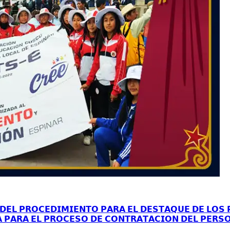
𝗘𝗟 𝗣𝗥𝗢𝗖𝗘𝗗𝗜𝗠𝗜𝗘𝗡𝗧𝗢 𝗣𝗔𝗥𝗔 𝗘𝗟 𝗗𝗘𝗦𝗧𝗔𝗤𝗨𝗘 𝗗𝗘 𝗟𝗢𝗦 𝗣
𝗔 𝗣𝗔𝗥𝗔 𝗘𝗟 𝗣𝗥𝗢𝗖𝗘𝗦𝗢 𝗗𝗘 𝗖𝗢𝗡𝗧𝗥𝗔𝗧𝗔𝗖𝗜𝗢𝗡 𝗗𝗘𝗟 𝗣𝗘𝗥𝗦