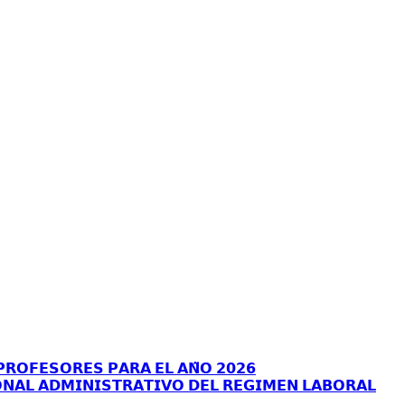
𝗥𝗢𝗙𝗘𝗦𝗢𝗥𝗘𝗦 𝗣𝗔𝗥𝗔 𝗘𝗟 𝗔𝗡̃𝗢 𝟮𝟬𝟮𝟲
𝗡𝗔𝗟 𝗔𝗗𝗠𝗜𝗡𝗜𝗦𝗧𝗥𝗔𝗧𝗜𝗩𝗢 𝗗𝗘𝗟 𝗥𝗘𝗚𝗜𝗠𝗘𝗡 𝗟𝗔𝗕𝗢𝗥𝗔𝗟