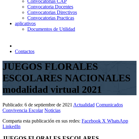
Convocatorias CAP
Convocatoria Docentes
Convocatorias Directivos
Convocatorias Practicas
aplicativos
Documentos de Utilidad
Contactos
JUEGOS FLORALES
ESCOLARES NACIONALES
modalidad virtual 2021
Publicado:
6 de septiembre de 2021
Actualidad
Comunicados
Convivencia Escolar
Noticias
Comparta esta publicación en sus redes:
Facebook
X
WhatsApp
LinkedIn
JUEGOS FLORALES ESCOLARES