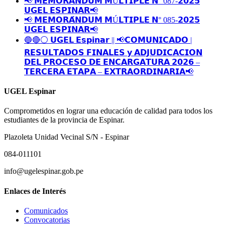
📢 𝗠𝗘𝗠𝗢𝗥𝗔́𝗡𝗗𝗨𝗠 𝗠Ú𝗟𝗧𝗜𝗣𝗟𝗘 𝗡° 087-𝟮𝟬𝟮𝟱
𝗨𝗚𝗘𝗟 𝗘𝗦𝗣𝗜𝗡𝗔𝗥📢
📢 𝗠𝗘𝗠𝗢𝗥𝗔́𝗡𝗗𝗨𝗠 𝗠Ú𝗟𝗧𝗜𝗣𝗟𝗘 𝗡° 085-𝟮𝟬𝟮𝟱
𝗨𝗚𝗘𝗟 𝗘𝗦𝗣𝗜𝗡𝗔𝗥📢
🔵🔴⚪️ 𝗨𝗚𝗘𝗟 𝗘𝘀𝗽𝗶𝗻𝗮𝗿 || 📢𝗖𝗢𝗠𝗨𝗡𝗜𝗖𝗔𝗗𝗢 |
𝗥𝗘𝗦𝗨𝗟𝗧𝗔𝗗𝗢𝗦 𝗙𝗜𝗡𝗔𝗟𝗘𝗦 𝘆 𝗔𝗗𝗝𝗨𝗗𝗜𝗖𝗔𝗖𝗜𝗢𝗡
𝗗𝗘𝗟 𝗣𝗥𝗢𝗖𝗘𝗦𝗢 𝗗𝗘 𝗘𝗡𝗖𝗔𝗥𝗚𝗔𝗧𝗨𝗥𝗔 𝟮𝟬𝟮𝟲 –
𝗧𝗘𝗥𝗖𝗘𝗥𝗔 𝗘𝗧𝗔𝗣𝗔 – 𝗘𝗫𝗧𝗥𝗔𝗢𝗥𝗗𝗜𝗡𝗔𝗥𝗜𝗔📢
UGEL Espinar
Comprometidos en lograr una educación de calidad para todos los
estudiantes de la provincia de Espinar.
Plazoleta Unidad Vecinal S/N - Espinar
084-011101
info@ugelespinar.gob.pe
Enlaces de Interés
Comunicados
Convocatorias