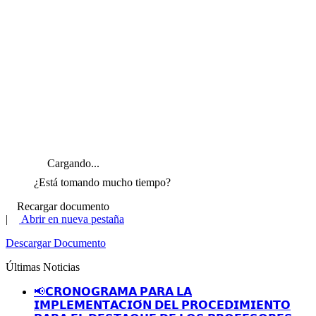
Cargando...
¿Está tomando mucho tiempo?
Recargar documento
|
Abrir en nueva pestaña
Descargar Documento
Últimas Noticias
📢𝗖𝗥𝗢𝗡𝗢𝗚𝗥𝗔𝗠𝗔 𝗣𝗔𝗥𝗔 𝗟𝗔
𝗜𝗠𝗣𝗟𝗘𝗠𝗘𝗡𝗧𝗔𝗖𝗜𝗢́𝗡 𝗗𝗘𝗟 𝗣𝗥𝗢𝗖𝗘𝗗𝗜𝗠𝗜𝗘𝗡𝗧𝗢