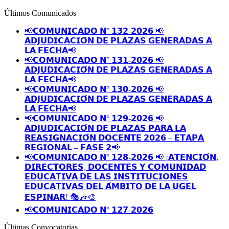
Últimos Comunicados
📢𝗖𝗢𝗠𝗨𝗡𝗜𝗖𝗔𝗗𝗢 𝗡° 𝟭𝟯𝟮-𝟮𝟬𝟮𝟲 📢
𝗔𝗗𝗝𝗨𝗗𝗜𝗖𝗔𝗖𝗜𝗢́𝗡 𝗗𝗘 𝗣𝗟𝗔𝗭𝗔𝗦 𝗚𝗘𝗡𝗘𝗥𝗔𝗗𝗔𝗦 𝗔
𝗟𝗔 𝗙𝗘𝗖𝗛𝗔📢
📢𝗖𝗢𝗠𝗨𝗡𝗜𝗖𝗔𝗗𝗢 𝗡° 𝟭𝟯𝟭-𝟮𝟬𝟮𝟲 📢
𝗔𝗗𝗝𝗨𝗗𝗜𝗖𝗔𝗖𝗜𝗢́𝗡 𝗗𝗘 𝗣𝗟𝗔𝗭𝗔𝗦 𝗚𝗘𝗡𝗘𝗥𝗔𝗗𝗔𝗦 𝗔
𝗟𝗔 𝗙𝗘𝗖𝗛𝗔📢
📢𝗖𝗢𝗠𝗨𝗡𝗜𝗖𝗔𝗗𝗢 𝗡° 𝟭𝟯𝟬-𝟮𝟬𝟮𝟲 📢
𝗔𝗗𝗝𝗨𝗗𝗜𝗖𝗔𝗖𝗜𝗢́𝗡 𝗗𝗘 𝗣𝗟𝗔𝗭𝗔𝗦 𝗚𝗘𝗡𝗘𝗥𝗔𝗗𝗔𝗦 𝗔
𝗟𝗔 𝗙𝗘𝗖𝗛𝗔📢
📢𝗖𝗢𝗠𝗨𝗡𝗜𝗖𝗔𝗗𝗢 𝗡° 𝟭𝟮𝟵-𝟮𝟬𝟮𝟲 📢
𝗔𝗗𝗝𝗨𝗗𝗜𝗖𝗔𝗖𝗜𝗢́𝗡 𝗗𝗘 𝗣𝗟𝗔𝗭𝗔𝗦 𝗣𝗔𝗥𝗔 𝗟𝗔
𝗥𝗘𝗔𝗦𝗜𝗚𝗡𝗔𝗖𝗜𝗢́𝗡 𝗗𝗢𝗖𝗘𝗡𝗧𝗘 𝟮𝟬𝟮𝟲 – 𝗘𝗧𝗔𝗣𝗔
𝗥𝗘𝗚𝗜𝗢𝗡𝗔𝗟 – 𝗙𝗔𝗦𝗘 𝟮📢
📢𝗖𝗢𝗠𝗨𝗡𝗜𝗖𝗔𝗗𝗢 𝗡° 𝟭𝟮𝟴-𝟮𝟬𝟮𝟲 📢 ¡𝗔𝗧𝗘𝗡𝗖𝗜𝗢́𝗡,
𝗗𝗜𝗥𝗘𝗖𝗧𝗢𝗥𝗘𝗦, 𝗗𝗢𝗖𝗘𝗡𝗧𝗘𝗦 𝗬 𝗖𝗢𝗠𝗨𝗡𝗜𝗗𝗔𝗗
𝗘𝗗𝗨𝗖𝗔𝗧𝗜𝗩𝗔 𝗗𝗘 𝗟𝗔𝗦 𝗜𝗡𝗦𝗧𝗜𝗧𝗨𝗖𝗜𝗢𝗡𝗘𝗦
𝗘𝗗𝗨𝗖𝗔𝗧𝗜𝗩𝗔𝗦 𝗗𝗘𝗟 𝗔́𝗠𝗕𝗜𝗧𝗢 𝗗𝗘 𝗟𝗔 𝗨𝗚𝗘𝗟
𝗘𝗦𝗣𝗜𝗡𝗔𝗥! 🎭🎶🎨
📢𝗖𝗢𝗠𝗨𝗡𝗜𝗖𝗔𝗗𝗢 𝗡° 𝟭𝟮𝟳-𝟮𝟬𝟮𝟲
Últimas Convocatorias