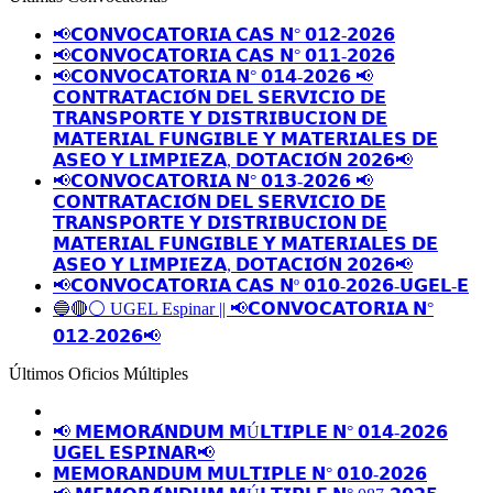
📢𝗖𝗢𝗡𝗩𝗢𝗖𝗔𝗧𝗢𝗥𝗜𝗔 𝗖𝗔𝗦 𝗡° 𝟬𝟭𝟮-𝟮𝟬𝟮𝟲
📢𝗖𝗢𝗡𝗩𝗢𝗖𝗔𝗧𝗢𝗥𝗜𝗔 𝗖𝗔𝗦 𝗡° 𝟬𝟭𝟭-𝟮𝟬𝟮𝟲
📢𝗖𝗢𝗡𝗩𝗢𝗖𝗔𝗧𝗢𝗥𝗜𝗔 𝗡° 𝟬𝟭𝟰-𝟮𝟬𝟮𝟲 📢
𝗖𝗢𝗡𝗧𝗥𝗔𝗧𝗔𝗖𝗜𝗢́𝗡 𝗗𝗘𝗟 𝗦𝗘𝗥𝗩𝗜𝗖𝗜𝗢 𝗗𝗘
𝗧𝗥𝗔𝗡𝗦𝗣𝗢𝗥𝗧𝗘 𝗬 𝗗𝗜𝗦𝗧𝗥𝗜𝗕𝗨𝗖𝗜𝗢𝗡 𝗗𝗘
𝗠𝗔𝗧𝗘𝗥𝗜𝗔𝗟 𝗙𝗨𝗡𝗚𝗜𝗕𝗟𝗘 𝗬 𝗠𝗔𝗧𝗘𝗥𝗜𝗔𝗟𝗘𝗦 𝗗𝗘
𝗔𝗦𝗘𝗢 𝗬 𝗟𝗜𝗠𝗣𝗜𝗘𝗭𝗔, 𝗗𝗢𝗧𝗔𝗖𝗜𝗢́𝗡 𝟮𝟬𝟮𝟲📢
📢𝗖𝗢𝗡𝗩𝗢𝗖𝗔𝗧𝗢𝗥𝗜𝗔 𝗡° 𝟬𝟭𝟯-𝟮𝟬𝟮𝟲 📢
𝗖𝗢𝗡𝗧𝗥𝗔𝗧𝗔𝗖𝗜𝗢́𝗡 𝗗𝗘𝗟 𝗦𝗘𝗥𝗩𝗜𝗖𝗜𝗢 𝗗𝗘
𝗧𝗥𝗔𝗡𝗦𝗣𝗢𝗥𝗧𝗘 𝗬 𝗗𝗜𝗦𝗧𝗥𝗜𝗕𝗨𝗖𝗜𝗢𝗡 𝗗𝗘
𝗠𝗔𝗧𝗘𝗥𝗜𝗔𝗟 𝗙𝗨𝗡𝗚𝗜𝗕𝗟𝗘 𝗬 𝗠𝗔𝗧𝗘𝗥𝗜𝗔𝗟𝗘𝗦 𝗗𝗘
𝗔𝗦𝗘𝗢 𝗬 𝗟𝗜𝗠𝗣𝗜𝗘𝗭𝗔, 𝗗𝗢𝗧𝗔𝗖𝗜𝗢́𝗡 𝟮𝟬𝟮𝟲📢
📢𝗖𝗢𝗡𝗩𝗢𝗖𝗔𝗧𝗢𝗥𝗜𝗔 𝗖𝗔𝗦 𝗡º 𝟬𝟭𝟬-𝟮𝟬𝟮𝟲-𝗨𝗚𝗘𝗟-𝗘
🔵🔴⚪️ UGEL Espinar || 📢𝗖𝗢𝗡𝗩𝗢𝗖𝗔𝗧𝗢𝗥𝗜𝗔 𝗡°
𝟬𝟭𝟮-𝟮𝟬𝟮𝟲📢
Últimos Oficios Múltiples
📢 𝗠𝗘𝗠𝗢𝗥𝗔́𝗡𝗗𝗨𝗠 𝗠Ú𝗟𝗧𝗜𝗣𝗟𝗘 𝗡° 𝟬𝟭𝟰-𝟮𝟬𝟮𝟲
𝗨𝗚𝗘𝗟 𝗘𝗦𝗣𝗜𝗡𝗔𝗥📢
𝗠𝗘𝗠𝗢𝗥𝗔𝗡𝗗𝗨𝗠 𝗠𝗨𝗟𝗧𝗜𝗣𝗟𝗘 𝗡° 𝟬𝟭𝟬-𝟮𝟬𝟮𝟲