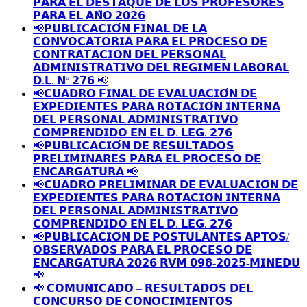
𝗣𝗔𝗥𝗔 𝗘𝗟 𝗗𝗘𝗦𝗧𝗔𝗤𝗨𝗘 𝗗𝗘 𝗟𝗢𝗦 𝗣𝗥𝗢𝗙𝗘𝗦𝗢𝗥𝗘𝗦
𝗣𝗔𝗥𝗔 𝗘𝗟 𝗔𝗡̃𝗢 𝟮𝟬𝟮𝟲
📢𝗣𝗨𝗕𝗟𝗜𝗖𝗔𝗖𝗜𝗢́𝗡 𝗙𝗜𝗡𝗔𝗟 𝗗𝗘 𝗟𝗔
𝗖𝗢𝗡𝗩𝗢𝗖𝗔𝗧𝗢𝗥𝗜𝗔 𝗣𝗔𝗥𝗔 𝗘𝗟 𝗣𝗥𝗢𝗖𝗘𝗦𝗢 𝗗𝗘
𝗖𝗢𝗡𝗧𝗥𝗔𝗧𝗔𝗖𝗜𝗢𝗡 𝗗𝗘𝗟 𝗣𝗘𝗥𝗦𝗢𝗡𝗔𝗟
𝗔𝗗𝗠𝗜𝗡𝗜𝗦𝗧𝗥𝗔𝗧𝗜𝗩𝗢 𝗗𝗘𝗟 𝗥𝗘𝗚𝗜𝗠𝗘𝗡 𝗟𝗔𝗕𝗢𝗥𝗔𝗟
𝗗.𝗟. 𝗡º 𝟮𝟳𝟲 📢
📢𝗖𝗨𝗔𝗗𝗥𝗢 𝗙𝗜𝗡𝗔𝗟 𝗗𝗘 𝗘𝗩𝗔𝗟𝗨𝗔𝗖𝗜𝗢́𝗡 𝗗𝗘
𝗘𝗫𝗣𝗘𝗗𝗜𝗘𝗡𝗧𝗘𝗦 𝗣𝗔𝗥𝗔 𝗥𝗢𝗧𝗔𝗖𝗜𝗢́𝗡 𝗜𝗡𝗧𝗘𝗥𝗡𝗔
𝗗𝗘𝗟 𝗣𝗘𝗥𝗦𝗢𝗡𝗔𝗟 𝗔𝗗𝗠𝗜𝗡𝗜𝗦𝗧𝗥𝗔𝗧𝗜𝗩𝗢
𝗖𝗢𝗠𝗣𝗥𝗘𝗡𝗗𝗜𝗗𝗢 𝗘𝗡 𝗘𝗟 𝗗. 𝗟𝗘𝗚. 𝟮𝟳𝟲
📢𝗣𝗨𝗕𝗟𝗜𝗖𝗔𝗖𝗜𝗢́𝗡 𝗗𝗘 𝗥𝗘𝗦𝗨𝗟𝗧𝗔𝗗𝗢𝗦
𝗣𝗥𝗘𝗟𝗜𝗠𝗜𝗡𝗔𝗥𝗘𝗦 𝗣𝗔𝗥𝗔 𝗘𝗟 𝗣𝗥𝗢𝗖𝗘𝗦𝗢 𝗗𝗘
𝗘𝗡𝗖𝗔𝗥𝗚𝗔𝗧𝗨𝗥𝗔 📢
📢𝗖𝗨𝗔𝗗𝗥𝗢 𝗣𝗥𝗘𝗟𝗜𝗠𝗜𝗡𝗔𝗥 𝗗𝗘 𝗘𝗩𝗔𝗟𝗨𝗔𝗖𝗜𝗢́𝗡 𝗗𝗘
𝗘𝗫𝗣𝗘𝗗𝗜𝗘𝗡𝗧𝗘𝗦 𝗣𝗔𝗥𝗔 𝗥𝗢𝗧𝗔𝗖𝗜𝗢́𝗡 𝗜𝗡𝗧𝗘𝗥𝗡𝗔
𝗗𝗘𝗟 𝗣𝗘𝗥𝗦𝗢𝗡𝗔𝗟 𝗔𝗗𝗠𝗜𝗡𝗜𝗦𝗧𝗥𝗔𝗧𝗜𝗩𝗢
𝗖𝗢𝗠𝗣𝗥𝗘𝗡𝗗𝗜𝗗𝗢 𝗘𝗡 𝗘𝗟 𝗗. 𝗟𝗘𝗚. 𝟮𝟳𝟲
📢𝗣𝗨𝗕𝗟𝗜𝗖𝗔𝗖𝗜𝗢́𝗡 𝗗𝗘 𝗣𝗢𝗦𝗧𝗨𝗟𝗔𝗡𝗧𝗘𝗦 𝗔𝗣𝗧𝗢𝗦/
𝗢𝗕𝗦𝗘𝗥𝗩𝗔𝗗𝗢𝗦 𝗣𝗔𝗥𝗔 𝗘𝗟 𝗣𝗥𝗢𝗖𝗘𝗦𝗢 𝗗𝗘
𝗘𝗡𝗖𝗔𝗥𝗚𝗔𝗧𝗨𝗥𝗔 𝟮𝟬𝟮𝟲 𝗥𝗩𝗠 𝟬𝟵𝟴-𝟮𝟬𝟮𝟱-𝗠𝗜𝗡𝗘𝗗𝗨
📢
📢 𝗖𝗢𝗠𝗨𝗡𝗜𝗖𝗔𝗗𝗢 – 𝗥𝗘𝗦𝗨𝗟𝗧𝗔𝗗𝗢𝗦 𝗗𝗘𝗟
𝗖𝗢𝗡𝗖𝗨𝗥𝗦𝗢 𝗗𝗘 𝗖𝗢𝗡𝗢𝗖𝗜𝗠𝗜𝗘𝗡𝗧𝗢𝗦