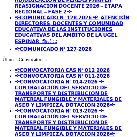
𝗔𝗗𝗝𝗨𝗗𝗜𝗖𝗔𝗖𝗜𝗢́𝗡 𝗗𝗘 𝗣𝗟𝗔𝗭𝗔𝗦 𝗣𝗔𝗥𝗔 𝗟𝗔
𝗥𝗘𝗔𝗦𝗜𝗚𝗡𝗔𝗖𝗜𝗢́𝗡 𝗗𝗢𝗖𝗘𝗡𝗧𝗘 𝟮𝟬𝟮𝟲 – 𝗘𝗧𝗔𝗣𝗔
𝗥𝗘𝗚𝗜𝗢𝗡𝗔𝗟 – 𝗙𝗔𝗦𝗘 𝟮📢
📢𝗖𝗢𝗠𝗨𝗡𝗜𝗖𝗔𝗗𝗢 𝗡° 𝟭𝟮𝟴-𝟮𝟬𝟮𝟲 📢 ¡𝗔𝗧𝗘𝗡𝗖𝗜𝗢́𝗡,
𝗗𝗜𝗥𝗘𝗖𝗧𝗢𝗥𝗘𝗦, 𝗗𝗢𝗖𝗘𝗡𝗧𝗘𝗦 𝗬 𝗖𝗢𝗠𝗨𝗡𝗜𝗗𝗔𝗗
𝗘𝗗𝗨𝗖𝗔𝗧𝗜𝗩𝗔 𝗗𝗘 𝗟𝗔𝗦 𝗜𝗡𝗦𝗧𝗜𝗧𝗨𝗖𝗜𝗢𝗡𝗘𝗦
𝗘𝗗𝗨𝗖𝗔𝗧𝗜𝗩𝗔𝗦 𝗗𝗘𝗟 𝗔́𝗠𝗕𝗜𝗧𝗢 𝗗𝗘 𝗟𝗔 𝗨𝗚𝗘𝗟
𝗘𝗦𝗣𝗜𝗡𝗔𝗥! 🎭🎶🎨
📢𝗖𝗢𝗠𝗨𝗡𝗜𝗖𝗔𝗗𝗢 𝗡° 𝟭𝟮𝟳-𝟮𝟬𝟮𝟲
Últimas Convocatorias
📢𝗖𝗢𝗡𝗩𝗢𝗖𝗔𝗧𝗢𝗥𝗜𝗔 𝗖𝗔𝗦 𝗡° 𝟬𝟭𝟮-𝟮𝟬𝟮𝟲
📢𝗖𝗢𝗡𝗩𝗢𝗖𝗔𝗧𝗢𝗥𝗜𝗔 𝗖𝗔𝗦 𝗡° 𝟬𝟭𝟭-𝟮𝟬𝟮𝟲
📢𝗖𝗢𝗡𝗩𝗢𝗖𝗔𝗧𝗢𝗥𝗜𝗔 𝗡° 𝟬𝟭𝟰-𝟮𝟬𝟮𝟲 📢
𝗖𝗢𝗡𝗧𝗥𝗔𝗧𝗔𝗖𝗜𝗢́𝗡 𝗗𝗘𝗟 𝗦𝗘𝗥𝗩𝗜𝗖𝗜𝗢 𝗗𝗘
𝗧𝗥𝗔𝗡𝗦𝗣𝗢𝗥𝗧𝗘 𝗬 𝗗𝗜𝗦𝗧𝗥𝗜𝗕𝗨𝗖𝗜𝗢𝗡 𝗗𝗘
𝗠𝗔𝗧𝗘𝗥𝗜𝗔𝗟 𝗙𝗨𝗡𝗚𝗜𝗕𝗟𝗘 𝗬 𝗠𝗔𝗧𝗘𝗥𝗜𝗔𝗟𝗘𝗦 𝗗𝗘
𝗔𝗦𝗘𝗢 𝗬 𝗟𝗜𝗠𝗣𝗜𝗘𝗭𝗔, 𝗗𝗢𝗧𝗔𝗖𝗜𝗢́𝗡 𝟮𝟬𝟮𝟲📢
📢𝗖𝗢𝗡𝗩𝗢𝗖𝗔𝗧𝗢𝗥𝗜𝗔 𝗡° 𝟬𝟭𝟯-𝟮𝟬𝟮𝟲 📢
𝗖𝗢𝗡𝗧𝗥𝗔𝗧𝗔𝗖𝗜𝗢́𝗡 𝗗𝗘𝗟 𝗦𝗘𝗥𝗩𝗜𝗖𝗜𝗢 𝗗𝗘
𝗧𝗥𝗔𝗡𝗦𝗣𝗢𝗥𝗧𝗘 𝗬 𝗗𝗜𝗦𝗧𝗥𝗜𝗕𝗨𝗖𝗜𝗢𝗡 𝗗𝗘
𝗠𝗔𝗧𝗘𝗥𝗜𝗔𝗟 𝗙𝗨𝗡𝗚𝗜𝗕𝗟𝗘 𝗬 𝗠𝗔𝗧𝗘𝗥𝗜𝗔𝗟𝗘𝗦 𝗗𝗘
𝗔𝗦𝗘𝗢 𝗬 𝗟𝗜𝗠𝗣𝗜𝗘𝗭𝗔, 𝗗𝗢𝗧𝗔𝗖𝗜𝗢́𝗡 𝟮𝟬𝟮𝟲📢