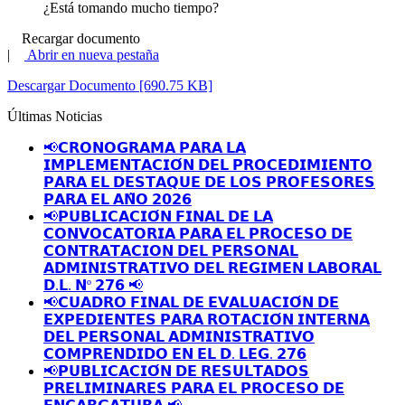
¿Está tomando mucho tiempo?
Recargar documento
|
Abrir en nueva pestaña
Descargar Documento [690.75 KB]
Últimas Noticias
📢𝗖𝗥𝗢𝗡𝗢𝗚𝗥𝗔𝗠𝗔 𝗣𝗔𝗥𝗔 𝗟𝗔
𝗜𝗠𝗣𝗟𝗘𝗠𝗘𝗡𝗧𝗔𝗖𝗜𝗢́𝗡 𝗗𝗘𝗟 𝗣𝗥𝗢𝗖𝗘𝗗𝗜𝗠𝗜𝗘𝗡𝗧𝗢
𝗣𝗔𝗥𝗔 𝗘𝗟 𝗗𝗘𝗦𝗧𝗔𝗤𝗨𝗘 𝗗𝗘 𝗟𝗢𝗦 𝗣𝗥𝗢𝗙𝗘𝗦𝗢𝗥𝗘𝗦
𝗣𝗔𝗥𝗔 𝗘𝗟 𝗔𝗡̃𝗢 𝟮𝟬𝟮𝟲
📢𝗣𝗨𝗕𝗟𝗜𝗖𝗔𝗖𝗜𝗢́𝗡 𝗙𝗜𝗡𝗔𝗟 𝗗𝗘 𝗟𝗔
𝗖𝗢𝗡𝗩𝗢𝗖𝗔𝗧𝗢𝗥𝗜𝗔 𝗣𝗔𝗥𝗔 𝗘𝗟 𝗣𝗥𝗢𝗖𝗘𝗦𝗢 𝗗𝗘
𝗖𝗢𝗡𝗧𝗥𝗔𝗧𝗔𝗖𝗜𝗢𝗡 𝗗𝗘𝗟 𝗣𝗘𝗥𝗦𝗢𝗡𝗔𝗟
𝗔𝗗𝗠𝗜𝗡𝗜𝗦𝗧𝗥𝗔𝗧𝗜𝗩𝗢 𝗗𝗘𝗟 𝗥𝗘𝗚𝗜𝗠𝗘𝗡 𝗟𝗔𝗕𝗢𝗥𝗔𝗟
𝗗.𝗟. 𝗡º 𝟮𝟳𝟲 📢
📢𝗖𝗨𝗔𝗗𝗥𝗢 𝗙𝗜𝗡𝗔𝗟 𝗗𝗘 𝗘𝗩𝗔𝗟𝗨𝗔𝗖𝗜𝗢́𝗡 𝗗𝗘
𝗘𝗫𝗣𝗘𝗗𝗜𝗘𝗡𝗧𝗘𝗦 𝗣𝗔𝗥𝗔 𝗥𝗢𝗧𝗔𝗖𝗜𝗢́𝗡 𝗜𝗡𝗧𝗘𝗥𝗡𝗔
𝗗𝗘𝗟 𝗣𝗘𝗥𝗦𝗢𝗡𝗔𝗟 𝗔𝗗𝗠𝗜𝗡𝗜𝗦𝗧𝗥𝗔𝗧𝗜𝗩𝗢
𝗖𝗢𝗠𝗣𝗥𝗘𝗡𝗗𝗜𝗗𝗢 𝗘𝗡 𝗘𝗟 𝗗. 𝗟𝗘𝗚. 𝟮𝟳𝟲
📢𝗣𝗨𝗕𝗟𝗜𝗖𝗔𝗖𝗜𝗢́𝗡 𝗗𝗘 𝗥𝗘𝗦𝗨𝗟𝗧𝗔𝗗𝗢𝗦
𝗣𝗥𝗘𝗟𝗜𝗠𝗜𝗡𝗔𝗥𝗘𝗦 𝗣𝗔𝗥𝗔 𝗘𝗟 𝗣𝗥𝗢𝗖𝗘𝗦𝗢 𝗗𝗘