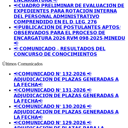
𝗘𝗡𝗖𝗔𝗥𝗚𝗔𝗧𝗨𝗥𝗔 📢
📢𝗖𝗨𝗔𝗗𝗥𝗢 𝗣𝗥𝗘𝗟𝗜𝗠𝗜𝗡𝗔𝗥 𝗗𝗘 𝗘𝗩𝗔𝗟𝗨𝗔𝗖𝗜𝗢́𝗡 𝗗𝗘
𝗘𝗫𝗣𝗘𝗗𝗜𝗘𝗡𝗧𝗘𝗦 𝗣𝗔𝗥𝗔 𝗥𝗢𝗧𝗔𝗖𝗜𝗢́𝗡 𝗜𝗡𝗧𝗘𝗥𝗡𝗔
𝗗𝗘𝗟 𝗣𝗘𝗥𝗦𝗢𝗡𝗔𝗟 𝗔𝗗𝗠𝗜𝗡𝗜𝗦𝗧𝗥𝗔𝗧𝗜𝗩𝗢
𝗖𝗢𝗠𝗣𝗥𝗘𝗡𝗗𝗜𝗗𝗢 𝗘𝗡 𝗘𝗟 𝗗. 𝗟𝗘𝗚. 𝟮𝟳𝟲
📢𝗣𝗨𝗕𝗟𝗜𝗖𝗔𝗖𝗜𝗢́𝗡 𝗗𝗘 𝗣𝗢𝗦𝗧𝗨𝗟𝗔𝗡𝗧𝗘𝗦 𝗔𝗣𝗧𝗢𝗦/
𝗢𝗕𝗦𝗘𝗥𝗩𝗔𝗗𝗢𝗦 𝗣𝗔𝗥𝗔 𝗘𝗟 𝗣𝗥𝗢𝗖𝗘𝗦𝗢 𝗗𝗘
𝗘𝗡𝗖𝗔𝗥𝗚𝗔𝗧𝗨𝗥𝗔 𝟮𝟬𝟮𝟲 𝗥𝗩𝗠 𝟬𝟵𝟴-𝟮𝟬𝟮𝟱-𝗠𝗜𝗡𝗘𝗗𝗨
📢
📢 𝗖𝗢𝗠𝗨𝗡𝗜𝗖𝗔𝗗𝗢 – 𝗥𝗘𝗦𝗨𝗟𝗧𝗔𝗗𝗢𝗦 𝗗𝗘𝗟
𝗖𝗢𝗡𝗖𝗨𝗥𝗦𝗢 𝗗𝗘 𝗖𝗢𝗡𝗢𝗖𝗜𝗠𝗜𝗘𝗡𝗧𝗢𝗦
Últimos Comunicados
📢𝗖𝗢𝗠𝗨𝗡𝗜𝗖𝗔𝗗𝗢 𝗡° 𝟭𝟯𝟮-𝟮𝟬𝟮𝟲 📢
𝗔𝗗𝗝𝗨𝗗𝗜𝗖𝗔𝗖𝗜𝗢́𝗡 𝗗𝗘 𝗣𝗟𝗔𝗭𝗔𝗦 𝗚𝗘𝗡𝗘𝗥𝗔𝗗𝗔𝗦 𝗔
𝗟𝗔 𝗙𝗘𝗖𝗛𝗔📢
📢𝗖𝗢𝗠𝗨𝗡𝗜𝗖𝗔𝗗𝗢 𝗡° 𝟭𝟯𝟭-𝟮𝟬𝟮𝟲 📢
𝗔𝗗𝗝𝗨𝗗𝗜𝗖𝗔𝗖𝗜𝗢́𝗡 𝗗𝗘 𝗣𝗟𝗔𝗭𝗔𝗦 𝗚𝗘𝗡𝗘𝗥𝗔𝗗𝗔𝗦 𝗔
𝗟𝗔 𝗙𝗘𝗖𝗛𝗔📢
📢𝗖𝗢𝗠𝗨𝗡𝗜𝗖𝗔𝗗𝗢 𝗡° 𝟭𝟯𝟬-𝟮𝟬𝟮𝟲 📢
𝗔𝗗𝗝𝗨𝗗𝗜𝗖𝗔𝗖𝗜𝗢́𝗡 𝗗𝗘 𝗣𝗟𝗔𝗭𝗔𝗦 𝗚𝗘𝗡𝗘𝗥𝗔𝗗𝗔𝗦 𝗔
𝗟𝗔 𝗙𝗘𝗖𝗛𝗔📢
📢𝗖𝗢𝗠𝗨𝗡𝗜𝗖𝗔𝗗𝗢 𝗡° 𝟭𝟮𝟵-𝟮𝟬𝟮𝟲 📢