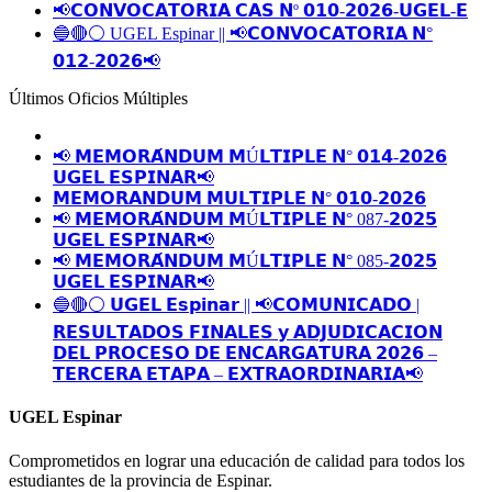
📢𝗖𝗢𝗡𝗩𝗢𝗖𝗔𝗧𝗢𝗥𝗜𝗔 𝗖𝗔𝗦 𝗡º 𝟬𝟭𝟬-𝟮𝟬𝟮𝟲-𝗨𝗚𝗘𝗟-𝗘
🔵🔴⚪️ UGEL Espinar || 📢𝗖𝗢𝗡𝗩𝗢𝗖𝗔𝗧𝗢𝗥𝗜𝗔 𝗡°
𝟬𝟭𝟮-𝟮𝟬𝟮𝟲📢
Últimos Oficios Múltiples
📢 𝗠𝗘𝗠𝗢𝗥𝗔́𝗡𝗗𝗨𝗠 𝗠Ú𝗟𝗧𝗜𝗣𝗟𝗘 𝗡° 𝟬𝟭𝟰-𝟮𝟬𝟮𝟲
𝗨𝗚𝗘𝗟 𝗘𝗦𝗣𝗜𝗡𝗔𝗥📢
𝗠𝗘𝗠𝗢𝗥𝗔𝗡𝗗𝗨𝗠 𝗠𝗨𝗟𝗧𝗜𝗣𝗟𝗘 𝗡° 𝟬𝟭𝟬-𝟮𝟬𝟮𝟲
📢 𝗠𝗘𝗠𝗢𝗥𝗔́𝗡𝗗𝗨𝗠 𝗠Ú𝗟𝗧𝗜𝗣𝗟𝗘 𝗡° 087-𝟮𝟬𝟮𝟱
𝗨𝗚𝗘𝗟 𝗘𝗦𝗣𝗜𝗡𝗔𝗥📢
📢 𝗠𝗘𝗠𝗢𝗥𝗔́𝗡𝗗𝗨𝗠 𝗠Ú𝗟𝗧𝗜𝗣𝗟𝗘 𝗡° 085-𝟮𝟬𝟮𝟱
𝗨𝗚𝗘𝗟 𝗘𝗦𝗣𝗜𝗡𝗔𝗥📢
🔵🔴⚪️ 𝗨𝗚𝗘𝗟 𝗘𝘀𝗽𝗶𝗻𝗮𝗿 || 📢𝗖𝗢𝗠𝗨𝗡𝗜𝗖𝗔𝗗𝗢 |
𝗥𝗘𝗦𝗨𝗟𝗧𝗔𝗗𝗢𝗦 𝗙𝗜𝗡𝗔𝗟𝗘𝗦 𝘆 𝗔𝗗𝗝𝗨𝗗𝗜𝗖𝗔𝗖𝗜𝗢𝗡
𝗗𝗘𝗟 𝗣𝗥𝗢𝗖𝗘𝗦𝗢 𝗗𝗘 𝗘𝗡𝗖𝗔𝗥𝗚𝗔𝗧𝗨𝗥𝗔 𝟮𝟬𝟮𝟲 –
𝗧𝗘𝗥𝗖𝗘𝗥𝗔 𝗘𝗧𝗔𝗣𝗔 – 𝗘𝗫𝗧𝗥𝗔𝗢𝗥𝗗𝗜𝗡𝗔𝗥𝗜𝗔📢
UGEL Espinar
Comprometidos en lograr una educación de calidad para todos los
estudiantes de la provincia de Espinar.