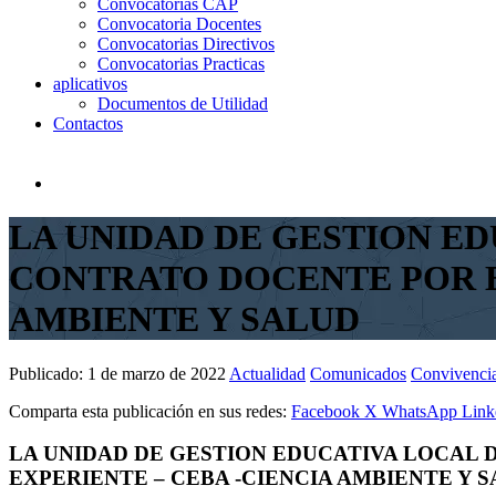
Convocatorias CAP
Convocatoria Docentes
Convocatorias Directivos
Convocatorias Practicas
aplicativos
Documentos de Utilidad
Contactos
LA UNIDAD DE GESTION E
CONTRATO DOCENTE POR E
AMBIENTE Y SALUD
Publicado:
1 de marzo de 2022
Actualidad
Comunicados
Convivencia
Comparta esta publicación en sus redes:
Facebook
X
WhatsApp
Link
LA UNIDAD DE GESTION EDUCATIVA LOCAL
EXPERIENTE – CEBA -CIENCIA AMBIENTE Y 