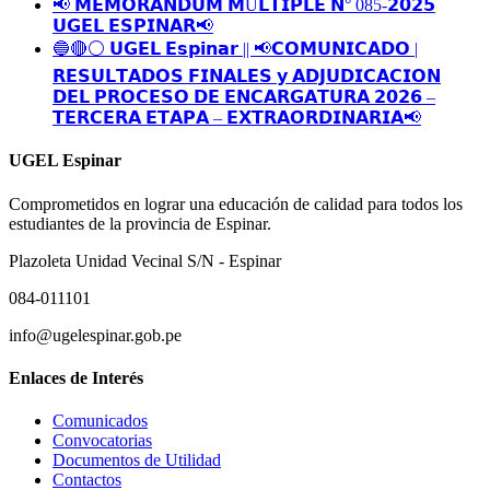
📢 𝗠𝗘𝗠𝗢𝗥𝗔́𝗡𝗗𝗨𝗠 𝗠Ú𝗟𝗧𝗜𝗣𝗟𝗘 𝗡° 085-𝟮𝟬𝟮𝟱
𝗨𝗚𝗘𝗟 𝗘𝗦𝗣𝗜𝗡𝗔𝗥📢
🔵🔴⚪️ 𝗨𝗚𝗘𝗟 𝗘𝘀𝗽𝗶𝗻𝗮𝗿 || 📢𝗖𝗢𝗠𝗨𝗡𝗜𝗖𝗔𝗗𝗢 |
𝗥𝗘𝗦𝗨𝗟𝗧𝗔𝗗𝗢𝗦 𝗙𝗜𝗡𝗔𝗟𝗘𝗦 𝘆 𝗔𝗗𝗝𝗨𝗗𝗜𝗖𝗔𝗖𝗜𝗢𝗡
𝗗𝗘𝗟 𝗣𝗥𝗢𝗖𝗘𝗦𝗢 𝗗𝗘 𝗘𝗡𝗖𝗔𝗥𝗚𝗔𝗧𝗨𝗥𝗔 𝟮𝟬𝟮𝟲 –
𝗧𝗘𝗥𝗖𝗘𝗥𝗔 𝗘𝗧𝗔𝗣𝗔 – 𝗘𝗫𝗧𝗥𝗔𝗢𝗥𝗗𝗜𝗡𝗔𝗥𝗜𝗔📢
UGEL Espinar
Comprometidos en lograr una educación de calidad para todos los
estudiantes de la provincia de Espinar.
Plazoleta Unidad Vecinal S/N - Espinar
084-011101
info@ugelespinar.gob.pe
Enlaces de Interés
Comunicados
Convocatorias
Documentos de Utilidad
Contactos