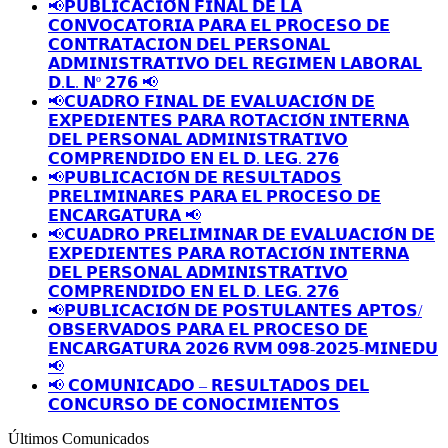
📢𝗣𝗨𝗕𝗟𝗜𝗖𝗔𝗖𝗜𝗢́𝗡 𝗙𝗜𝗡𝗔𝗟 𝗗𝗘 𝗟𝗔
𝗖𝗢𝗡𝗩𝗢𝗖𝗔𝗧𝗢𝗥𝗜𝗔 𝗣𝗔𝗥𝗔 𝗘𝗟 𝗣𝗥𝗢𝗖𝗘𝗦𝗢 𝗗𝗘
𝗖𝗢𝗡𝗧𝗥𝗔𝗧𝗔𝗖𝗜𝗢𝗡 𝗗𝗘𝗟 𝗣𝗘𝗥𝗦𝗢𝗡𝗔𝗟
𝗔𝗗𝗠𝗜𝗡𝗜𝗦𝗧𝗥𝗔𝗧𝗜𝗩𝗢 𝗗𝗘𝗟 𝗥𝗘𝗚𝗜𝗠𝗘𝗡 𝗟𝗔𝗕𝗢𝗥𝗔𝗟
𝗗.𝗟. 𝗡º 𝟮𝟳𝟲 📢
📢𝗖𝗨𝗔𝗗𝗥𝗢 𝗙𝗜𝗡𝗔𝗟 𝗗𝗘 𝗘𝗩𝗔𝗟𝗨𝗔𝗖𝗜𝗢́𝗡 𝗗𝗘
𝗘𝗫𝗣𝗘𝗗𝗜𝗘𝗡𝗧𝗘𝗦 𝗣𝗔𝗥𝗔 𝗥𝗢𝗧𝗔𝗖𝗜𝗢́𝗡 𝗜𝗡𝗧𝗘𝗥𝗡𝗔
𝗗𝗘𝗟 𝗣𝗘𝗥𝗦𝗢𝗡𝗔𝗟 𝗔𝗗𝗠𝗜𝗡𝗜𝗦𝗧𝗥𝗔𝗧𝗜𝗩𝗢
𝗖𝗢𝗠𝗣𝗥𝗘𝗡𝗗𝗜𝗗𝗢 𝗘𝗡 𝗘𝗟 𝗗. 𝗟𝗘𝗚. 𝟮𝟳𝟲
📢𝗣𝗨𝗕𝗟𝗜𝗖𝗔𝗖𝗜𝗢́𝗡 𝗗𝗘 𝗥𝗘𝗦𝗨𝗟𝗧𝗔𝗗𝗢𝗦
𝗣𝗥𝗘𝗟𝗜𝗠𝗜𝗡𝗔𝗥𝗘𝗦 𝗣𝗔𝗥𝗔 𝗘𝗟 𝗣𝗥𝗢𝗖𝗘𝗦𝗢 𝗗𝗘
𝗘𝗡𝗖𝗔𝗥𝗚𝗔𝗧𝗨𝗥𝗔 📢
📢𝗖𝗨𝗔𝗗𝗥𝗢 𝗣𝗥𝗘𝗟𝗜𝗠𝗜𝗡𝗔𝗥 𝗗𝗘 𝗘𝗩𝗔𝗟𝗨𝗔𝗖𝗜𝗢́𝗡 𝗗𝗘
𝗘𝗫𝗣𝗘𝗗𝗜𝗘𝗡𝗧𝗘𝗦 𝗣𝗔𝗥𝗔 𝗥𝗢𝗧𝗔𝗖𝗜𝗢́𝗡 𝗜𝗡𝗧𝗘𝗥𝗡𝗔
𝗗𝗘𝗟 𝗣𝗘𝗥𝗦𝗢𝗡𝗔𝗟 𝗔𝗗𝗠𝗜𝗡𝗜𝗦𝗧𝗥𝗔𝗧𝗜𝗩𝗢
𝗖𝗢𝗠𝗣𝗥𝗘𝗡𝗗𝗜𝗗𝗢 𝗘𝗡 𝗘𝗟 𝗗. 𝗟𝗘𝗚. 𝟮𝟳𝟲
📢𝗣𝗨𝗕𝗟𝗜𝗖𝗔𝗖𝗜𝗢́𝗡 𝗗𝗘 𝗣𝗢𝗦𝗧𝗨𝗟𝗔𝗡𝗧𝗘𝗦 𝗔𝗣𝗧𝗢𝗦/
𝗢𝗕𝗦𝗘𝗥𝗩𝗔𝗗𝗢𝗦 𝗣𝗔𝗥𝗔 𝗘𝗟 𝗣𝗥𝗢𝗖𝗘𝗦𝗢 𝗗𝗘
𝗘𝗡𝗖𝗔𝗥𝗚𝗔𝗧𝗨𝗥𝗔 𝟮𝟬𝟮𝟲 𝗥𝗩𝗠 𝟬𝟵𝟴-𝟮𝟬𝟮𝟱-𝗠𝗜𝗡𝗘𝗗𝗨
📢
📢 𝗖𝗢𝗠𝗨𝗡𝗜𝗖𝗔𝗗𝗢 – 𝗥𝗘𝗦𝗨𝗟𝗧𝗔𝗗𝗢𝗦 𝗗𝗘𝗟
𝗖𝗢𝗡𝗖𝗨𝗥𝗦𝗢 𝗗𝗘 𝗖𝗢𝗡𝗢𝗖𝗜𝗠𝗜𝗘𝗡𝗧𝗢𝗦
Últimos Comunicados