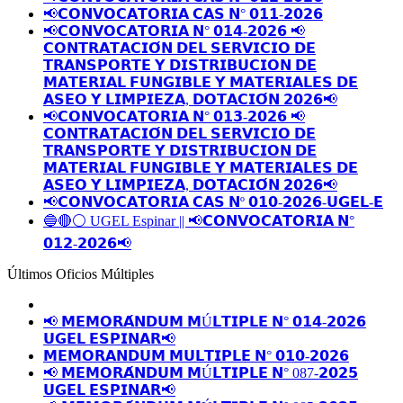
📢𝗖𝗢𝗡𝗩𝗢𝗖𝗔𝗧𝗢𝗥𝗜𝗔 𝗖𝗔𝗦 𝗡° 𝟬𝟭𝟭-𝟮𝟬𝟮𝟲
📢𝗖𝗢𝗡𝗩𝗢𝗖𝗔𝗧𝗢𝗥𝗜𝗔 𝗡° 𝟬𝟭𝟰-𝟮𝟬𝟮𝟲 📢
𝗖𝗢𝗡𝗧𝗥𝗔𝗧𝗔𝗖𝗜𝗢́𝗡 𝗗𝗘𝗟 𝗦𝗘𝗥𝗩𝗜𝗖𝗜𝗢 𝗗𝗘
𝗧𝗥𝗔𝗡𝗦𝗣𝗢𝗥𝗧𝗘 𝗬 𝗗𝗜𝗦𝗧𝗥𝗜𝗕𝗨𝗖𝗜𝗢𝗡 𝗗𝗘
𝗠𝗔𝗧𝗘𝗥𝗜𝗔𝗟 𝗙𝗨𝗡𝗚𝗜𝗕𝗟𝗘 𝗬 𝗠𝗔𝗧𝗘𝗥𝗜𝗔𝗟𝗘𝗦 𝗗𝗘
𝗔𝗦𝗘𝗢 𝗬 𝗟𝗜𝗠𝗣𝗜𝗘𝗭𝗔, 𝗗𝗢𝗧𝗔𝗖𝗜𝗢́𝗡 𝟮𝟬𝟮𝟲📢
📢𝗖𝗢𝗡𝗩𝗢𝗖𝗔𝗧𝗢𝗥𝗜𝗔 𝗡° 𝟬𝟭𝟯-𝟮𝟬𝟮𝟲 📢
𝗖𝗢𝗡𝗧𝗥𝗔𝗧𝗔𝗖𝗜𝗢́𝗡 𝗗𝗘𝗟 𝗦𝗘𝗥𝗩𝗜𝗖𝗜𝗢 𝗗𝗘
𝗧𝗥𝗔𝗡𝗦𝗣𝗢𝗥𝗧𝗘 𝗬 𝗗𝗜𝗦𝗧𝗥𝗜𝗕𝗨𝗖𝗜𝗢𝗡 𝗗𝗘
𝗠𝗔𝗧𝗘𝗥𝗜𝗔𝗟 𝗙𝗨𝗡𝗚𝗜𝗕𝗟𝗘 𝗬 𝗠𝗔𝗧𝗘𝗥𝗜𝗔𝗟𝗘𝗦 𝗗𝗘
𝗔𝗦𝗘𝗢 𝗬 𝗟𝗜𝗠𝗣𝗜𝗘𝗭𝗔, 𝗗𝗢𝗧𝗔𝗖𝗜𝗢́𝗡 𝟮𝟬𝟮𝟲📢
📢𝗖𝗢𝗡𝗩𝗢𝗖𝗔𝗧𝗢𝗥𝗜𝗔 𝗖𝗔𝗦 𝗡º 𝟬𝟭𝟬-𝟮𝟬𝟮𝟲-𝗨𝗚𝗘𝗟-𝗘
🔵🔴⚪️ UGEL Espinar || 📢𝗖𝗢𝗡𝗩𝗢𝗖𝗔𝗧𝗢𝗥𝗜𝗔 𝗡°
𝟬𝟭𝟮-𝟮𝟬𝟮𝟲📢
Últimos Oficios Múltiples
📢 𝗠𝗘𝗠𝗢𝗥𝗔́𝗡𝗗𝗨𝗠 𝗠Ú𝗟𝗧𝗜𝗣𝗟𝗘 𝗡° 𝟬𝟭𝟰-𝟮𝟬𝟮𝟲
𝗨𝗚𝗘𝗟 𝗘𝗦𝗣𝗜𝗡𝗔𝗥📢
𝗠𝗘𝗠𝗢𝗥𝗔𝗡𝗗𝗨𝗠 𝗠𝗨𝗟𝗧𝗜𝗣𝗟𝗘 𝗡° 𝟬𝟭𝟬-𝟮𝟬𝟮𝟲
📢 𝗠𝗘𝗠𝗢𝗥𝗔́𝗡𝗗𝗨𝗠 𝗠Ú𝗟𝗧𝗜𝗣𝗟𝗘 𝗡° 087-𝟮𝟬𝟮𝟱
𝗨𝗚𝗘𝗟 𝗘𝗦𝗣𝗜𝗡𝗔𝗥📢