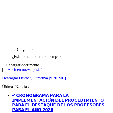
Cargando...
¿Está tomando mucho tiempo?
Recargar documento
|
Abrir en nueva pestaña
Descargar Oficio y Directiva [9.20 MB]
Últimas Noticias
📢𝗖𝗥𝗢𝗡𝗢𝗚𝗥𝗔𝗠𝗔 𝗣𝗔𝗥𝗔 𝗟𝗔
𝗜𝗠𝗣𝗟𝗘𝗠𝗘𝗡𝗧𝗔𝗖𝗜𝗢́𝗡 𝗗𝗘𝗟 𝗣𝗥𝗢𝗖𝗘𝗗𝗜𝗠𝗜𝗘𝗡𝗧𝗢
𝗣𝗔𝗥𝗔 𝗘𝗟 𝗗𝗘𝗦𝗧𝗔𝗤𝗨𝗘 𝗗𝗘 𝗟𝗢𝗦 𝗣𝗥𝗢𝗙𝗘𝗦𝗢𝗥𝗘𝗦
𝗣𝗔𝗥𝗔 𝗘𝗟 𝗔𝗡̃𝗢 𝟮𝟬𝟮𝟲