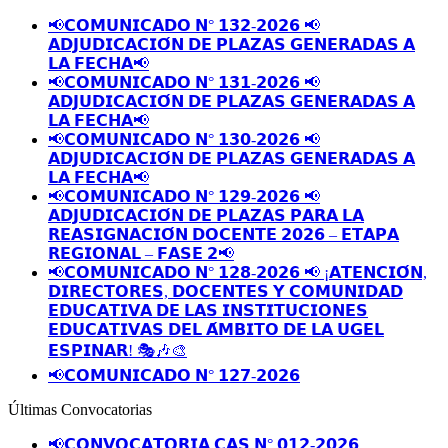
📢𝗖𝗢𝗠𝗨𝗡𝗜𝗖𝗔𝗗𝗢 𝗡° 𝟭𝟯𝟮-𝟮𝟬𝟮𝟲 📢
𝗔𝗗𝗝𝗨𝗗𝗜𝗖𝗔𝗖𝗜𝗢́𝗡 𝗗𝗘 𝗣𝗟𝗔𝗭𝗔𝗦 𝗚𝗘𝗡𝗘𝗥𝗔𝗗𝗔𝗦 𝗔
𝗟𝗔 𝗙𝗘𝗖𝗛𝗔📢
📢𝗖𝗢𝗠𝗨𝗡𝗜𝗖𝗔𝗗𝗢 𝗡° 𝟭𝟯𝟭-𝟮𝟬𝟮𝟲 📢
𝗔𝗗𝗝𝗨𝗗𝗜𝗖𝗔𝗖𝗜𝗢́𝗡 𝗗𝗘 𝗣𝗟𝗔𝗭𝗔𝗦 𝗚𝗘𝗡𝗘𝗥𝗔𝗗𝗔𝗦 𝗔
𝗟𝗔 𝗙𝗘𝗖𝗛𝗔📢
📢𝗖𝗢𝗠𝗨𝗡𝗜𝗖𝗔𝗗𝗢 𝗡° 𝟭𝟯𝟬-𝟮𝟬𝟮𝟲 📢
𝗔𝗗𝗝𝗨𝗗𝗜𝗖𝗔𝗖𝗜𝗢́𝗡 𝗗𝗘 𝗣𝗟𝗔𝗭𝗔𝗦 𝗚𝗘𝗡𝗘𝗥𝗔𝗗𝗔𝗦 𝗔
𝗟𝗔 𝗙𝗘𝗖𝗛𝗔📢
📢𝗖𝗢𝗠𝗨𝗡𝗜𝗖𝗔𝗗𝗢 𝗡° 𝟭𝟮𝟵-𝟮𝟬𝟮𝟲 📢
𝗔𝗗𝗝𝗨𝗗𝗜𝗖𝗔𝗖𝗜𝗢́𝗡 𝗗𝗘 𝗣𝗟𝗔𝗭𝗔𝗦 𝗣𝗔𝗥𝗔 𝗟𝗔
𝗥𝗘𝗔𝗦𝗜𝗚𝗡𝗔𝗖𝗜𝗢́𝗡 𝗗𝗢𝗖𝗘𝗡𝗧𝗘 𝟮𝟬𝟮𝟲 – 𝗘𝗧𝗔𝗣𝗔
𝗥𝗘𝗚𝗜𝗢𝗡𝗔𝗟 – 𝗙𝗔𝗦𝗘 𝟮📢
📢𝗖𝗢𝗠𝗨𝗡𝗜𝗖𝗔𝗗𝗢 𝗡° 𝟭𝟮𝟴-𝟮𝟬𝟮𝟲 📢 ¡𝗔𝗧𝗘𝗡𝗖𝗜𝗢́𝗡,
𝗗𝗜𝗥𝗘𝗖𝗧𝗢𝗥𝗘𝗦, 𝗗𝗢𝗖𝗘𝗡𝗧𝗘𝗦 𝗬 𝗖𝗢𝗠𝗨𝗡𝗜𝗗𝗔𝗗
𝗘𝗗𝗨𝗖𝗔𝗧𝗜𝗩𝗔 𝗗𝗘 𝗟𝗔𝗦 𝗜𝗡𝗦𝗧𝗜𝗧𝗨𝗖𝗜𝗢𝗡𝗘𝗦
𝗘𝗗𝗨𝗖𝗔𝗧𝗜𝗩𝗔𝗦 𝗗𝗘𝗟 𝗔́𝗠𝗕𝗜𝗧𝗢 𝗗𝗘 𝗟𝗔 𝗨𝗚𝗘𝗟
𝗘𝗦𝗣𝗜𝗡𝗔𝗥! 🎭🎶🎨
📢𝗖𝗢𝗠𝗨𝗡𝗜𝗖𝗔𝗗𝗢 𝗡° 𝟭𝟮𝟳-𝟮𝟬𝟮𝟲
Últimas Convocatorias
📢𝗖𝗢𝗡𝗩𝗢𝗖𝗔𝗧𝗢𝗥𝗜𝗔 𝗖𝗔𝗦 𝗡° 𝟬𝟭𝟮-𝟮𝟬𝟮𝟲