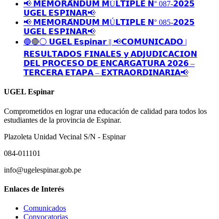
📢 𝗠𝗘𝗠𝗢𝗥𝗔́𝗡𝗗𝗨𝗠 𝗠Ú𝗟𝗧𝗜𝗣𝗟𝗘 𝗡° 087-𝟮𝟬𝟮𝟱
𝗨𝗚𝗘𝗟 𝗘𝗦𝗣𝗜𝗡𝗔𝗥📢
📢 𝗠𝗘𝗠𝗢𝗥𝗔́𝗡𝗗𝗨𝗠 𝗠Ú𝗟𝗧𝗜𝗣𝗟𝗘 𝗡° 085-𝟮𝟬𝟮𝟱
𝗨𝗚𝗘𝗟 𝗘𝗦𝗣𝗜𝗡𝗔𝗥📢
🔵🔴⚪️ 𝗨𝗚𝗘𝗟 𝗘𝘀𝗽𝗶𝗻𝗮𝗿 || 📢𝗖𝗢𝗠𝗨𝗡𝗜𝗖𝗔𝗗𝗢 |
𝗥𝗘𝗦𝗨𝗟𝗧𝗔𝗗𝗢𝗦 𝗙𝗜𝗡𝗔𝗟𝗘𝗦 𝘆 𝗔𝗗𝗝𝗨𝗗𝗜𝗖𝗔𝗖𝗜𝗢𝗡
𝗗𝗘𝗟 𝗣𝗥𝗢𝗖𝗘𝗦𝗢 𝗗𝗘 𝗘𝗡𝗖𝗔𝗥𝗚𝗔𝗧𝗨𝗥𝗔 𝟮𝟬𝟮𝟲 –
𝗧𝗘𝗥𝗖𝗘𝗥𝗔 𝗘𝗧𝗔𝗣𝗔 – 𝗘𝗫𝗧𝗥𝗔𝗢𝗥𝗗𝗜𝗡𝗔𝗥𝗜𝗔📢
UGEL Espinar
Comprometidos en lograr una educación de calidad para todos los
estudiantes de la provincia de Espinar.
Plazoleta Unidad Vecinal S/N - Espinar
084-011101
info@ugelespinar.gob.pe
Enlaces de Interés
Comunicados
Convocatorias