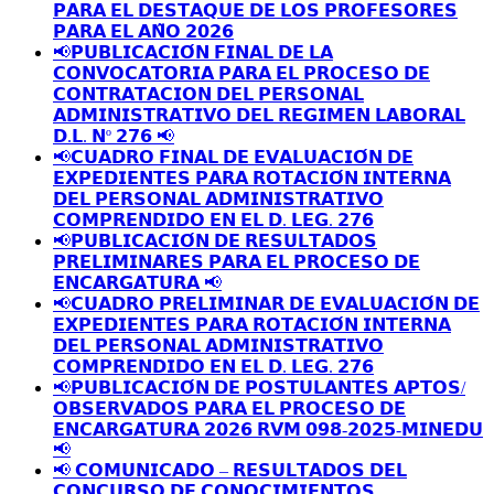
𝗣𝗔𝗥𝗔 𝗘𝗟 𝗗𝗘𝗦𝗧𝗔𝗤𝗨𝗘 𝗗𝗘 𝗟𝗢𝗦 𝗣𝗥𝗢𝗙𝗘𝗦𝗢𝗥𝗘𝗦
𝗣𝗔𝗥𝗔 𝗘𝗟 𝗔𝗡̃𝗢 𝟮𝟬𝟮𝟲
📢𝗣𝗨𝗕𝗟𝗜𝗖𝗔𝗖𝗜𝗢́𝗡 𝗙𝗜𝗡𝗔𝗟 𝗗𝗘 𝗟𝗔
𝗖𝗢𝗡𝗩𝗢𝗖𝗔𝗧𝗢𝗥𝗜𝗔 𝗣𝗔𝗥𝗔 𝗘𝗟 𝗣𝗥𝗢𝗖𝗘𝗦𝗢 𝗗𝗘
𝗖𝗢𝗡𝗧𝗥𝗔𝗧𝗔𝗖𝗜𝗢𝗡 𝗗𝗘𝗟 𝗣𝗘𝗥𝗦𝗢𝗡𝗔𝗟
𝗔𝗗𝗠𝗜𝗡𝗜𝗦𝗧𝗥𝗔𝗧𝗜𝗩𝗢 𝗗𝗘𝗟 𝗥𝗘𝗚𝗜𝗠𝗘𝗡 𝗟𝗔𝗕𝗢𝗥𝗔𝗟
𝗗.𝗟. 𝗡º 𝟮𝟳𝟲 📢
📢𝗖𝗨𝗔𝗗𝗥𝗢 𝗙𝗜𝗡𝗔𝗟 𝗗𝗘 𝗘𝗩𝗔𝗟𝗨𝗔𝗖𝗜𝗢́𝗡 𝗗𝗘
𝗘𝗫𝗣𝗘𝗗𝗜𝗘𝗡𝗧𝗘𝗦 𝗣𝗔𝗥𝗔 𝗥𝗢𝗧𝗔𝗖𝗜𝗢́𝗡 𝗜𝗡𝗧𝗘𝗥𝗡𝗔
𝗗𝗘𝗟 𝗣𝗘𝗥𝗦𝗢𝗡𝗔𝗟 𝗔𝗗𝗠𝗜𝗡𝗜𝗦𝗧𝗥𝗔𝗧𝗜𝗩𝗢
𝗖𝗢𝗠𝗣𝗥𝗘𝗡𝗗𝗜𝗗𝗢 𝗘𝗡 𝗘𝗟 𝗗. 𝗟𝗘𝗚. 𝟮𝟳𝟲
📢𝗣𝗨𝗕𝗟𝗜𝗖𝗔𝗖𝗜𝗢́𝗡 𝗗𝗘 𝗥𝗘𝗦𝗨𝗟𝗧𝗔𝗗𝗢𝗦
𝗣𝗥𝗘𝗟𝗜𝗠𝗜𝗡𝗔𝗥𝗘𝗦 𝗣𝗔𝗥𝗔 𝗘𝗟 𝗣𝗥𝗢𝗖𝗘𝗦𝗢 𝗗𝗘
𝗘𝗡𝗖𝗔𝗥𝗚𝗔𝗧𝗨𝗥𝗔 📢
📢𝗖𝗨𝗔𝗗𝗥𝗢 𝗣𝗥𝗘𝗟𝗜𝗠𝗜𝗡𝗔𝗥 𝗗𝗘 𝗘𝗩𝗔𝗟𝗨𝗔𝗖𝗜𝗢́𝗡 𝗗𝗘
𝗘𝗫𝗣𝗘𝗗𝗜𝗘𝗡𝗧𝗘𝗦 𝗣𝗔𝗥𝗔 𝗥𝗢𝗧𝗔𝗖𝗜𝗢́𝗡 𝗜𝗡𝗧𝗘𝗥𝗡𝗔
𝗗𝗘𝗟 𝗣𝗘𝗥𝗦𝗢𝗡𝗔𝗟 𝗔𝗗𝗠𝗜𝗡𝗜𝗦𝗧𝗥𝗔𝗧𝗜𝗩𝗢
𝗖𝗢𝗠𝗣𝗥𝗘𝗡𝗗𝗜𝗗𝗢 𝗘𝗡 𝗘𝗟 𝗗. 𝗟𝗘𝗚. 𝟮𝟳𝟲
📢𝗣𝗨𝗕𝗟𝗜𝗖𝗔𝗖𝗜𝗢́𝗡 𝗗𝗘 𝗣𝗢𝗦𝗧𝗨𝗟𝗔𝗡𝗧𝗘𝗦 𝗔𝗣𝗧𝗢𝗦/
𝗢𝗕𝗦𝗘𝗥𝗩𝗔𝗗𝗢𝗦 𝗣𝗔𝗥𝗔 𝗘𝗟 𝗣𝗥𝗢𝗖𝗘𝗦𝗢 𝗗𝗘
𝗘𝗡𝗖𝗔𝗥𝗚𝗔𝗧𝗨𝗥𝗔 𝟮𝟬𝟮𝟲 𝗥𝗩𝗠 𝟬𝟵𝟴-𝟮𝟬𝟮𝟱-𝗠𝗜𝗡𝗘𝗗𝗨
📢
📢 𝗖𝗢𝗠𝗨𝗡𝗜𝗖𝗔𝗗𝗢 – 𝗥𝗘𝗦𝗨𝗟𝗧𝗔𝗗𝗢𝗦 𝗗𝗘𝗟
𝗖𝗢𝗡𝗖𝗨𝗥𝗦𝗢 𝗗𝗘 𝗖𝗢𝗡𝗢𝗖𝗜𝗠𝗜𝗘𝗡𝗧𝗢𝗦