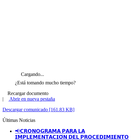
Cargando...
¿Está tomando mucho tiempo?
Recargar documento
|
Abrir en nueva pestaña
Descargar comunicado [161.83 KB]
Últimas Noticias
📢𝗖𝗥𝗢𝗡𝗢𝗚𝗥𝗔𝗠𝗔 𝗣𝗔𝗥𝗔 𝗟𝗔
𝗜𝗠𝗣𝗟𝗘𝗠𝗘𝗡𝗧𝗔𝗖𝗜𝗢́𝗡 𝗗𝗘𝗟 𝗣𝗥𝗢𝗖𝗘𝗗𝗜𝗠𝗜𝗘𝗡𝗧𝗢