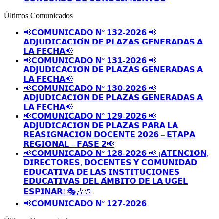
Últimos Comunicados
📢𝗖𝗢𝗠𝗨𝗡𝗜𝗖𝗔𝗗𝗢 𝗡° 𝟭𝟯𝟮-𝟮𝟬𝟮𝟲 📢
𝗔𝗗𝗝𝗨𝗗𝗜𝗖𝗔𝗖𝗜𝗢́𝗡 𝗗𝗘 𝗣𝗟𝗔𝗭𝗔𝗦 𝗚𝗘𝗡𝗘𝗥𝗔𝗗𝗔𝗦 𝗔
𝗟𝗔 𝗙𝗘𝗖𝗛𝗔📢
📢𝗖𝗢𝗠𝗨𝗡𝗜𝗖𝗔𝗗𝗢 𝗡° 𝟭𝟯𝟭-𝟮𝟬𝟮𝟲 📢
𝗔𝗗𝗝𝗨𝗗𝗜𝗖𝗔𝗖𝗜𝗢́𝗡 𝗗𝗘 𝗣𝗟𝗔𝗭𝗔𝗦 𝗚𝗘𝗡𝗘𝗥𝗔𝗗𝗔𝗦 𝗔
𝗟𝗔 𝗙𝗘𝗖𝗛𝗔📢
📢𝗖𝗢𝗠𝗨𝗡𝗜𝗖𝗔𝗗𝗢 𝗡° 𝟭𝟯𝟬-𝟮𝟬𝟮𝟲 📢
𝗔𝗗𝗝𝗨𝗗𝗜𝗖𝗔𝗖𝗜𝗢́𝗡 𝗗𝗘 𝗣𝗟𝗔𝗭𝗔𝗦 𝗚𝗘𝗡𝗘𝗥𝗔𝗗𝗔𝗦 𝗔
𝗟𝗔 𝗙𝗘𝗖𝗛𝗔📢
📢𝗖𝗢𝗠𝗨𝗡𝗜𝗖𝗔𝗗𝗢 𝗡° 𝟭𝟮𝟵-𝟮𝟬𝟮𝟲 📢
𝗔𝗗𝗝𝗨𝗗𝗜𝗖𝗔𝗖𝗜𝗢́𝗡 𝗗𝗘 𝗣𝗟𝗔𝗭𝗔𝗦 𝗣𝗔𝗥𝗔 𝗟𝗔
𝗥𝗘𝗔𝗦𝗜𝗚𝗡𝗔𝗖𝗜𝗢́𝗡 𝗗𝗢𝗖𝗘𝗡𝗧𝗘 𝟮𝟬𝟮𝟲 – 𝗘𝗧𝗔𝗣𝗔
𝗥𝗘𝗚𝗜𝗢𝗡𝗔𝗟 – 𝗙𝗔𝗦𝗘 𝟮📢
📢𝗖𝗢𝗠𝗨𝗡𝗜𝗖𝗔𝗗𝗢 𝗡° 𝟭𝟮𝟴-𝟮𝟬𝟮𝟲 📢 ¡𝗔𝗧𝗘𝗡𝗖𝗜𝗢́𝗡,
𝗗𝗜𝗥𝗘𝗖𝗧𝗢𝗥𝗘𝗦, 𝗗𝗢𝗖𝗘𝗡𝗧𝗘𝗦 𝗬 𝗖𝗢𝗠𝗨𝗡𝗜𝗗𝗔𝗗
𝗘𝗗𝗨𝗖𝗔𝗧𝗜𝗩𝗔 𝗗𝗘 𝗟𝗔𝗦 𝗜𝗡𝗦𝗧𝗜𝗧𝗨𝗖𝗜𝗢𝗡𝗘𝗦
𝗘𝗗𝗨𝗖𝗔𝗧𝗜𝗩𝗔𝗦 𝗗𝗘𝗟 𝗔́𝗠𝗕𝗜𝗧𝗢 𝗗𝗘 𝗟𝗔 𝗨𝗚𝗘𝗟
𝗘𝗦𝗣𝗜𝗡𝗔𝗥! 🎭🎶🎨
📢𝗖𝗢𝗠𝗨𝗡𝗜𝗖𝗔𝗗𝗢 𝗡° 𝟭𝟮𝟳-𝟮𝟬𝟮𝟲