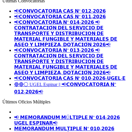
Últimas Convocatorias
📢𝗖𝗢𝗡𝗩𝗢𝗖𝗔𝗧𝗢𝗥𝗜𝗔 𝗖𝗔𝗦 𝗡° 𝟬𝟭𝟮-𝟮𝟬𝟮𝟲
📢𝗖𝗢𝗡𝗩𝗢𝗖𝗔𝗧𝗢𝗥𝗜𝗔 𝗖𝗔𝗦 𝗡° 𝟬𝟭𝟭-𝟮𝟬𝟮𝟲
📢𝗖𝗢𝗡𝗩𝗢𝗖𝗔𝗧𝗢𝗥𝗜𝗔 𝗡° 𝟬𝟭𝟰-𝟮𝟬𝟮𝟲 📢
𝗖𝗢𝗡𝗧𝗥𝗔𝗧𝗔𝗖𝗜𝗢́𝗡 𝗗𝗘𝗟 𝗦𝗘𝗥𝗩𝗜𝗖𝗜𝗢 𝗗𝗘
𝗧𝗥𝗔𝗡𝗦𝗣𝗢𝗥𝗧𝗘 𝗬 𝗗𝗜𝗦𝗧𝗥𝗜𝗕𝗨𝗖𝗜𝗢𝗡 𝗗𝗘
𝗠𝗔𝗧𝗘𝗥𝗜𝗔𝗟 𝗙𝗨𝗡𝗚𝗜𝗕𝗟𝗘 𝗬 𝗠𝗔𝗧𝗘𝗥𝗜𝗔𝗟𝗘𝗦 𝗗𝗘
𝗔𝗦𝗘𝗢 𝗬 𝗟𝗜𝗠𝗣𝗜𝗘𝗭𝗔, 𝗗𝗢𝗧𝗔𝗖𝗜𝗢́𝗡 𝟮𝟬𝟮𝟲📢
📢𝗖𝗢𝗡𝗩𝗢𝗖𝗔𝗧𝗢𝗥𝗜𝗔 𝗡° 𝟬𝟭𝟯-𝟮𝟬𝟮𝟲 📢
𝗖𝗢𝗡𝗧𝗥𝗔𝗧𝗔𝗖𝗜𝗢́𝗡 𝗗𝗘𝗟 𝗦𝗘𝗥𝗩𝗜𝗖𝗜𝗢 𝗗𝗘
𝗧𝗥𝗔𝗡𝗦𝗣𝗢𝗥𝗧𝗘 𝗬 𝗗𝗜𝗦𝗧𝗥𝗜𝗕𝗨𝗖𝗜𝗢𝗡 𝗗𝗘
𝗠𝗔𝗧𝗘𝗥𝗜𝗔𝗟 𝗙𝗨𝗡𝗚𝗜𝗕𝗟𝗘 𝗬 𝗠𝗔𝗧𝗘𝗥𝗜𝗔𝗟𝗘𝗦 𝗗𝗘
𝗔𝗦𝗘𝗢 𝗬 𝗟𝗜𝗠𝗣𝗜𝗘𝗭𝗔, 𝗗𝗢𝗧𝗔𝗖𝗜𝗢́𝗡 𝟮𝟬𝟮𝟲📢
📢𝗖𝗢𝗡𝗩𝗢𝗖𝗔𝗧𝗢𝗥𝗜𝗔 𝗖𝗔𝗦 𝗡º 𝟬𝟭𝟬-𝟮𝟬𝟮𝟲-𝗨𝗚𝗘𝗟-𝗘
🔵🔴⚪️ UGEL Espinar || 📢𝗖𝗢𝗡𝗩𝗢𝗖𝗔𝗧𝗢𝗥𝗜𝗔 𝗡°
𝟬𝟭𝟮-𝟮𝟬𝟮𝟲📢
Últimos Oficios Múltiples
📢 𝗠𝗘𝗠𝗢𝗥𝗔́𝗡𝗗𝗨𝗠 𝗠Ú𝗟𝗧𝗜𝗣𝗟𝗘 𝗡° 𝟬𝟭𝟰-𝟮𝟬𝟮𝟲
𝗨𝗚𝗘𝗟 𝗘𝗦𝗣𝗜𝗡𝗔𝗥📢
𝗠𝗘𝗠𝗢𝗥𝗔𝗡𝗗𝗨𝗠 𝗠𝗨𝗟𝗧𝗜𝗣𝗟𝗘 𝗡° 𝟬𝟭𝟬-𝟮𝟬𝟮𝟲