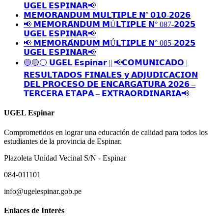
𝗨𝗚𝗘𝗟 𝗘𝗦𝗣𝗜𝗡𝗔𝗥📢
𝗠𝗘𝗠𝗢𝗥𝗔𝗡𝗗𝗨𝗠 𝗠𝗨𝗟𝗧𝗜𝗣𝗟𝗘 𝗡° 𝟬𝟭𝟬-𝟮𝟬𝟮𝟲
📢 𝗠𝗘𝗠𝗢𝗥𝗔́𝗡𝗗𝗨𝗠 𝗠Ú𝗟𝗧𝗜𝗣𝗟𝗘 𝗡° 087-𝟮𝟬𝟮𝟱
𝗨𝗚𝗘𝗟 𝗘𝗦𝗣𝗜𝗡𝗔𝗥📢
📢 𝗠𝗘𝗠𝗢𝗥𝗔́𝗡𝗗𝗨𝗠 𝗠Ú𝗟𝗧𝗜𝗣𝗟𝗘 𝗡° 085-𝟮𝟬𝟮𝟱
𝗨𝗚𝗘𝗟 𝗘𝗦𝗣𝗜𝗡𝗔𝗥📢
🔵🔴⚪️ 𝗨𝗚𝗘𝗟 𝗘𝘀𝗽𝗶𝗻𝗮𝗿 || 📢𝗖𝗢𝗠𝗨𝗡𝗜𝗖𝗔𝗗𝗢 |
𝗥𝗘𝗦𝗨𝗟𝗧𝗔𝗗𝗢𝗦 𝗙𝗜𝗡𝗔𝗟𝗘𝗦 𝘆 𝗔𝗗𝗝𝗨𝗗𝗜𝗖𝗔𝗖𝗜𝗢𝗡
𝗗𝗘𝗟 𝗣𝗥𝗢𝗖𝗘𝗦𝗢 𝗗𝗘 𝗘𝗡𝗖𝗔𝗥𝗚𝗔𝗧𝗨𝗥𝗔 𝟮𝟬𝟮𝟲 –
𝗧𝗘𝗥𝗖𝗘𝗥𝗔 𝗘𝗧𝗔𝗣𝗔 – 𝗘𝗫𝗧𝗥𝗔𝗢𝗥𝗗𝗜𝗡𝗔𝗥𝗜𝗔📢
UGEL Espinar
Comprometidos en lograr una educación de calidad para todos los
estudiantes de la provincia de Espinar.
Plazoleta Unidad Vecinal S/N - Espinar
084-011101
info@ugelespinar.gob.pe
Enlaces de Interés