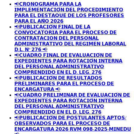
📢𝗖𝗥𝗢𝗡𝗢𝗚𝗥𝗔𝗠𝗔 𝗣𝗔𝗥𝗔 𝗟𝗔
𝗜𝗠𝗣𝗟𝗘𝗠𝗘𝗡𝗧𝗔𝗖𝗜𝗢́𝗡 𝗗𝗘𝗟 𝗣𝗥𝗢𝗖𝗘𝗗𝗜𝗠𝗜𝗘𝗡𝗧𝗢
𝗣𝗔𝗥𝗔 𝗘𝗟 𝗗𝗘𝗦𝗧𝗔𝗤𝗨𝗘 𝗗𝗘 𝗟𝗢𝗦 𝗣𝗥𝗢𝗙𝗘𝗦𝗢𝗥𝗘𝗦
𝗣𝗔𝗥𝗔 𝗘𝗟 𝗔𝗡̃𝗢 𝟮𝟬𝟮𝟲
📢𝗣𝗨𝗕𝗟𝗜𝗖𝗔𝗖𝗜𝗢́𝗡 𝗙𝗜𝗡𝗔𝗟 𝗗𝗘 𝗟𝗔
𝗖𝗢𝗡𝗩𝗢𝗖𝗔𝗧𝗢𝗥𝗜𝗔 𝗣𝗔𝗥𝗔 𝗘𝗟 𝗣𝗥𝗢𝗖𝗘𝗦𝗢 𝗗𝗘
𝗖𝗢𝗡𝗧𝗥𝗔𝗧𝗔𝗖𝗜𝗢𝗡 𝗗𝗘𝗟 𝗣𝗘𝗥𝗦𝗢𝗡𝗔𝗟
𝗔𝗗𝗠𝗜𝗡𝗜𝗦𝗧𝗥𝗔𝗧𝗜𝗩𝗢 𝗗𝗘𝗟 𝗥𝗘𝗚𝗜𝗠𝗘𝗡 𝗟𝗔𝗕𝗢𝗥𝗔𝗟
𝗗.𝗟. 𝗡º 𝟮𝟳𝟲 📢
📢𝗖𝗨𝗔𝗗𝗥𝗢 𝗙𝗜𝗡𝗔𝗟 𝗗𝗘 𝗘𝗩𝗔𝗟𝗨𝗔𝗖𝗜𝗢́𝗡 𝗗𝗘
𝗘𝗫𝗣𝗘𝗗𝗜𝗘𝗡𝗧𝗘𝗦 𝗣𝗔𝗥𝗔 𝗥𝗢𝗧𝗔𝗖𝗜𝗢́𝗡 𝗜𝗡𝗧𝗘𝗥𝗡𝗔
𝗗𝗘𝗟 𝗣𝗘𝗥𝗦𝗢𝗡𝗔𝗟 𝗔𝗗𝗠𝗜𝗡𝗜𝗦𝗧𝗥𝗔𝗧𝗜𝗩𝗢
𝗖𝗢𝗠𝗣𝗥𝗘𝗡𝗗𝗜𝗗𝗢 𝗘𝗡 𝗘𝗟 𝗗. 𝗟𝗘𝗚. 𝟮𝟳𝟲
📢𝗣𝗨𝗕𝗟𝗜𝗖𝗔𝗖𝗜𝗢́𝗡 𝗗𝗘 𝗥𝗘𝗦𝗨𝗟𝗧𝗔𝗗𝗢𝗦
𝗣𝗥𝗘𝗟𝗜𝗠𝗜𝗡𝗔𝗥𝗘𝗦 𝗣𝗔𝗥𝗔 𝗘𝗟 𝗣𝗥𝗢𝗖𝗘𝗦𝗢 𝗗𝗘
𝗘𝗡𝗖𝗔𝗥𝗚𝗔𝗧𝗨𝗥𝗔 📢
📢𝗖𝗨𝗔𝗗𝗥𝗢 𝗣𝗥𝗘𝗟𝗜𝗠𝗜𝗡𝗔𝗥 𝗗𝗘 𝗘𝗩𝗔𝗟𝗨𝗔𝗖𝗜𝗢́𝗡 𝗗𝗘
𝗘𝗫𝗣𝗘𝗗𝗜𝗘𝗡𝗧𝗘𝗦 𝗣𝗔𝗥𝗔 𝗥𝗢𝗧𝗔𝗖𝗜𝗢́𝗡 𝗜𝗡𝗧𝗘𝗥𝗡𝗔
𝗗𝗘𝗟 𝗣𝗘𝗥𝗦𝗢𝗡𝗔𝗟 𝗔𝗗𝗠𝗜𝗡𝗜𝗦𝗧𝗥𝗔𝗧𝗜𝗩𝗢
𝗖𝗢𝗠𝗣𝗥𝗘𝗡𝗗𝗜𝗗𝗢 𝗘𝗡 𝗘𝗟 𝗗. 𝗟𝗘𝗚. 𝟮𝟳𝟲
📢𝗣𝗨𝗕𝗟𝗜𝗖𝗔𝗖𝗜𝗢́𝗡 𝗗𝗘 𝗣𝗢𝗦𝗧𝗨𝗟𝗔𝗡𝗧𝗘𝗦 𝗔𝗣𝗧𝗢𝗦/
𝗢𝗕𝗦𝗘𝗥𝗩𝗔𝗗𝗢𝗦 𝗣𝗔𝗥𝗔 𝗘𝗟 𝗣𝗥𝗢𝗖𝗘𝗦𝗢 𝗗𝗘
𝗘𝗡𝗖𝗔𝗥𝗚𝗔𝗧𝗨𝗥𝗔 𝟮𝟬𝟮𝟲 𝗥𝗩𝗠 𝟬𝟵𝟴-𝟮𝟬𝟮𝟱-𝗠𝗜𝗡𝗘𝗗𝗨