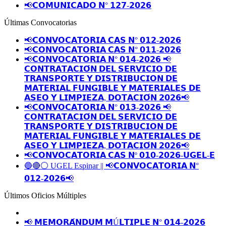
📢𝗖𝗢𝗠𝗨𝗡𝗜𝗖𝗔𝗗𝗢 𝗡° 𝟭𝟮𝟳-𝟮𝟬𝟮𝟲
Últimas Convocatorias
📢𝗖𝗢𝗡𝗩𝗢𝗖𝗔𝗧𝗢𝗥𝗜𝗔 𝗖𝗔𝗦 𝗡° 𝟬𝟭𝟮-𝟮𝟬𝟮𝟲
📢𝗖𝗢𝗡𝗩𝗢𝗖𝗔𝗧𝗢𝗥𝗜𝗔 𝗖𝗔𝗦 𝗡° 𝟬𝟭𝟭-𝟮𝟬𝟮𝟲
📢𝗖𝗢𝗡𝗩𝗢𝗖𝗔𝗧𝗢𝗥𝗜𝗔 𝗡° 𝟬𝟭𝟰-𝟮𝟬𝟮𝟲 📢
𝗖𝗢𝗡𝗧𝗥𝗔𝗧𝗔𝗖𝗜𝗢́𝗡 𝗗𝗘𝗟 𝗦𝗘𝗥𝗩𝗜𝗖𝗜𝗢 𝗗𝗘
𝗧𝗥𝗔𝗡𝗦𝗣𝗢𝗥𝗧𝗘 𝗬 𝗗𝗜𝗦𝗧𝗥𝗜𝗕𝗨𝗖𝗜𝗢𝗡 𝗗𝗘
𝗠𝗔𝗧𝗘𝗥𝗜𝗔𝗟 𝗙𝗨𝗡𝗚𝗜𝗕𝗟𝗘 𝗬 𝗠𝗔𝗧𝗘𝗥𝗜𝗔𝗟𝗘𝗦 𝗗𝗘
𝗔𝗦𝗘𝗢 𝗬 𝗟𝗜𝗠𝗣𝗜𝗘𝗭𝗔, 𝗗𝗢𝗧𝗔𝗖𝗜𝗢́𝗡 𝟮𝟬𝟮𝟲📢
📢𝗖𝗢𝗡𝗩𝗢𝗖𝗔𝗧𝗢𝗥𝗜𝗔 𝗡° 𝟬𝟭𝟯-𝟮𝟬𝟮𝟲 📢
𝗖𝗢𝗡𝗧𝗥𝗔𝗧𝗔𝗖𝗜𝗢́𝗡 𝗗𝗘𝗟 𝗦𝗘𝗥𝗩𝗜𝗖𝗜𝗢 𝗗𝗘
𝗧𝗥𝗔𝗡𝗦𝗣𝗢𝗥𝗧𝗘 𝗬 𝗗𝗜𝗦𝗧𝗥𝗜𝗕𝗨𝗖𝗜𝗢𝗡 𝗗𝗘
𝗠𝗔𝗧𝗘𝗥𝗜𝗔𝗟 𝗙𝗨𝗡𝗚𝗜𝗕𝗟𝗘 𝗬 𝗠𝗔𝗧𝗘𝗥𝗜𝗔𝗟𝗘𝗦 𝗗𝗘
𝗔𝗦𝗘𝗢 𝗬 𝗟𝗜𝗠𝗣𝗜𝗘𝗭𝗔, 𝗗𝗢𝗧𝗔𝗖𝗜𝗢́𝗡 𝟮𝟬𝟮𝟲📢
📢𝗖𝗢𝗡𝗩𝗢𝗖𝗔𝗧𝗢𝗥𝗜𝗔 𝗖𝗔𝗦 𝗡º 𝟬𝟭𝟬-𝟮𝟬𝟮𝟲-𝗨𝗚𝗘𝗟-𝗘
🔵🔴⚪️ UGEL Espinar || 📢𝗖𝗢𝗡𝗩𝗢𝗖𝗔𝗧𝗢𝗥𝗜𝗔 𝗡°
𝟬𝟭𝟮-𝟮𝟬𝟮𝟲📢
Últimos Oficios Múltiples
📢 𝗠𝗘𝗠𝗢𝗥𝗔́𝗡𝗗𝗨𝗠 𝗠Ú𝗟𝗧𝗜𝗣𝗟𝗘 𝗡° 𝟬𝟭𝟰-𝟮𝟬𝟮𝟲