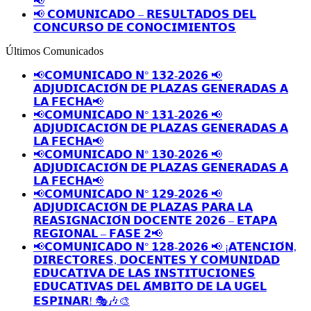
📢
📢 𝗖𝗢𝗠𝗨𝗡𝗜𝗖𝗔𝗗𝗢 – 𝗥𝗘𝗦𝗨𝗟𝗧𝗔𝗗𝗢𝗦 𝗗𝗘𝗟
𝗖𝗢𝗡𝗖𝗨𝗥𝗦𝗢 𝗗𝗘 𝗖𝗢𝗡𝗢𝗖𝗜𝗠𝗜𝗘𝗡𝗧𝗢𝗦
Últimos Comunicados
📢𝗖𝗢𝗠𝗨𝗡𝗜𝗖𝗔𝗗𝗢 𝗡° 𝟭𝟯𝟮-𝟮𝟬𝟮𝟲 📢
𝗔𝗗𝗝𝗨𝗗𝗜𝗖𝗔𝗖𝗜𝗢́𝗡 𝗗𝗘 𝗣𝗟𝗔𝗭𝗔𝗦 𝗚𝗘𝗡𝗘𝗥𝗔𝗗𝗔𝗦 𝗔
𝗟𝗔 𝗙𝗘𝗖𝗛𝗔📢
📢𝗖𝗢𝗠𝗨𝗡𝗜𝗖𝗔𝗗𝗢 𝗡° 𝟭𝟯𝟭-𝟮𝟬𝟮𝟲 📢
𝗔𝗗𝗝𝗨𝗗𝗜𝗖𝗔𝗖𝗜𝗢́𝗡 𝗗𝗘 𝗣𝗟𝗔𝗭𝗔𝗦 𝗚𝗘𝗡𝗘𝗥𝗔𝗗𝗔𝗦 𝗔
𝗟𝗔 𝗙𝗘𝗖𝗛𝗔📢
📢𝗖𝗢𝗠𝗨𝗡𝗜𝗖𝗔𝗗𝗢 𝗡° 𝟭𝟯𝟬-𝟮𝟬𝟮𝟲 📢
𝗔𝗗𝗝𝗨𝗗𝗜𝗖𝗔𝗖𝗜𝗢́𝗡 𝗗𝗘 𝗣𝗟𝗔𝗭𝗔𝗦 𝗚𝗘𝗡𝗘𝗥𝗔𝗗𝗔𝗦 𝗔
𝗟𝗔 𝗙𝗘𝗖𝗛𝗔📢
📢𝗖𝗢𝗠𝗨𝗡𝗜𝗖𝗔𝗗𝗢 𝗡° 𝟭𝟮𝟵-𝟮𝟬𝟮𝟲 📢
𝗔𝗗𝗝𝗨𝗗𝗜𝗖𝗔𝗖𝗜𝗢́𝗡 𝗗𝗘 𝗣𝗟𝗔𝗭𝗔𝗦 𝗣𝗔𝗥𝗔 𝗟𝗔
𝗥𝗘𝗔𝗦𝗜𝗚𝗡𝗔𝗖𝗜𝗢́𝗡 𝗗𝗢𝗖𝗘𝗡𝗧𝗘 𝟮𝟬𝟮𝟲 – 𝗘𝗧𝗔𝗣𝗔
𝗥𝗘𝗚𝗜𝗢𝗡𝗔𝗟 – 𝗙𝗔𝗦𝗘 𝟮📢
📢𝗖𝗢𝗠𝗨𝗡𝗜𝗖𝗔𝗗𝗢 𝗡° 𝟭𝟮𝟴-𝟮𝟬𝟮𝟲 📢 ¡𝗔𝗧𝗘𝗡𝗖𝗜𝗢́𝗡,
𝗗𝗜𝗥𝗘𝗖𝗧𝗢𝗥𝗘𝗦, 𝗗𝗢𝗖𝗘𝗡𝗧𝗘𝗦 𝗬 𝗖𝗢𝗠𝗨𝗡𝗜𝗗𝗔𝗗
𝗘𝗗𝗨𝗖𝗔𝗧𝗜𝗩𝗔 𝗗𝗘 𝗟𝗔𝗦 𝗜𝗡𝗦𝗧𝗜𝗧𝗨𝗖𝗜𝗢𝗡𝗘𝗦
𝗘𝗗𝗨𝗖𝗔𝗧𝗜𝗩𝗔𝗦 𝗗𝗘𝗟 𝗔́𝗠𝗕𝗜𝗧𝗢 𝗗𝗘 𝗟𝗔 𝗨𝗚𝗘𝗟
𝗘𝗦𝗣𝗜𝗡𝗔𝗥! 🎭🎶🎨