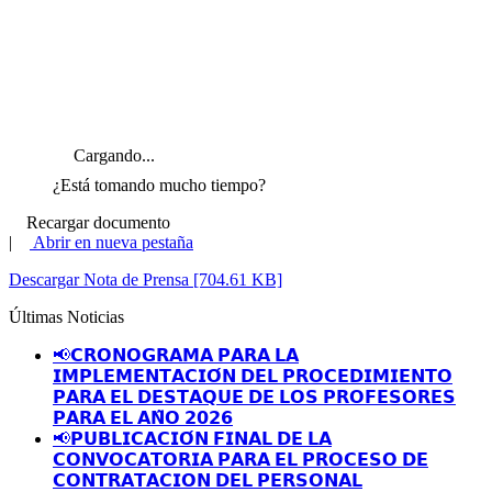
Cargando...
¿Está tomando mucho tiempo?
Recargar documento
|
Abrir en nueva pestaña
Descargar Nota de Prensa [704.61 KB]
Últimas Noticias
📢𝗖𝗥𝗢𝗡𝗢𝗚𝗥𝗔𝗠𝗔 𝗣𝗔𝗥𝗔 𝗟𝗔
𝗜𝗠𝗣𝗟𝗘𝗠𝗘𝗡𝗧𝗔𝗖𝗜𝗢́𝗡 𝗗𝗘𝗟 𝗣𝗥𝗢𝗖𝗘𝗗𝗜𝗠𝗜𝗘𝗡𝗧𝗢
𝗣𝗔𝗥𝗔 𝗘𝗟 𝗗𝗘𝗦𝗧𝗔𝗤𝗨𝗘 𝗗𝗘 𝗟𝗢𝗦 𝗣𝗥𝗢𝗙𝗘𝗦𝗢𝗥𝗘𝗦
𝗣𝗔𝗥𝗔 𝗘𝗟 𝗔𝗡̃𝗢 𝟮𝟬𝟮𝟲
📢𝗣𝗨𝗕𝗟𝗜𝗖𝗔𝗖𝗜𝗢́𝗡 𝗙𝗜𝗡𝗔𝗟 𝗗𝗘 𝗟𝗔
𝗖𝗢𝗡𝗩𝗢𝗖𝗔𝗧𝗢𝗥𝗜𝗔 𝗣𝗔𝗥𝗔 𝗘𝗟 𝗣𝗥𝗢𝗖𝗘𝗦𝗢 𝗗𝗘
𝗖𝗢𝗡𝗧𝗥𝗔𝗧𝗔𝗖𝗜𝗢𝗡 𝗗𝗘𝗟 𝗣𝗘𝗥𝗦𝗢𝗡𝗔𝗟