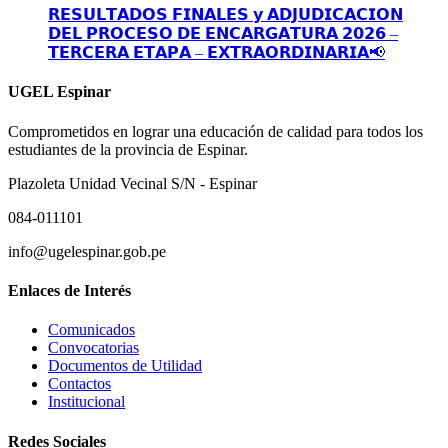
𝗥𝗘𝗦𝗨𝗟𝗧𝗔𝗗𝗢𝗦 𝗙𝗜𝗡𝗔𝗟𝗘𝗦 𝘆 𝗔𝗗𝗝𝗨𝗗𝗜𝗖𝗔𝗖𝗜𝗢𝗡
𝗗𝗘𝗟 𝗣𝗥𝗢𝗖𝗘𝗦𝗢 𝗗𝗘 𝗘𝗡𝗖𝗔𝗥𝗚𝗔𝗧𝗨𝗥𝗔 𝟮𝟬𝟮𝟲 –
𝗧𝗘𝗥𝗖𝗘𝗥𝗔 𝗘𝗧𝗔𝗣𝗔 – 𝗘𝗫𝗧𝗥𝗔𝗢𝗥𝗗𝗜𝗡𝗔𝗥𝗜𝗔📢
UGEL Espinar
Comprometidos en lograr una educación de calidad para todos los
estudiantes de la provincia de Espinar.
Plazoleta Unidad Vecinal S/N - Espinar
084-011101
info@ugelespinar.gob.pe
Enlaces de Interés
Comunicados
Convocatorias
Documentos de Utilidad
Contactos
Institucional
Redes Sociales