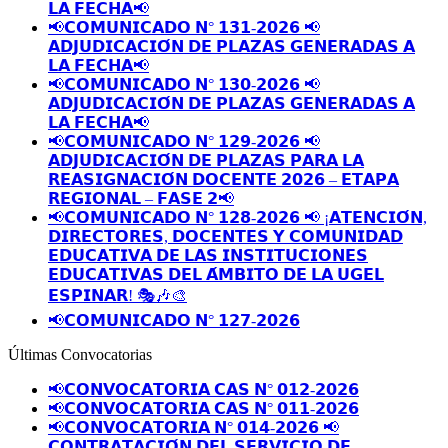
𝗟𝗔 𝗙𝗘𝗖𝗛𝗔📢
📢𝗖𝗢𝗠𝗨𝗡𝗜𝗖𝗔𝗗𝗢 𝗡° 𝟭𝟯𝟭-𝟮𝟬𝟮𝟲 📢
𝗔𝗗𝗝𝗨𝗗𝗜𝗖𝗔𝗖𝗜𝗢́𝗡 𝗗𝗘 𝗣𝗟𝗔𝗭𝗔𝗦 𝗚𝗘𝗡𝗘𝗥𝗔𝗗𝗔𝗦 𝗔
𝗟𝗔 𝗙𝗘𝗖𝗛𝗔📢
📢𝗖𝗢𝗠𝗨𝗡𝗜𝗖𝗔𝗗𝗢 𝗡° 𝟭𝟯𝟬-𝟮𝟬𝟮𝟲 📢
𝗔𝗗𝗝𝗨𝗗𝗜𝗖𝗔𝗖𝗜𝗢́𝗡 𝗗𝗘 𝗣𝗟𝗔𝗭𝗔𝗦 𝗚𝗘𝗡𝗘𝗥𝗔𝗗𝗔𝗦 𝗔
𝗟𝗔 𝗙𝗘𝗖𝗛𝗔📢
📢𝗖𝗢𝗠𝗨𝗡𝗜𝗖𝗔𝗗𝗢 𝗡° 𝟭𝟮𝟵-𝟮𝟬𝟮𝟲 📢
𝗔𝗗𝗝𝗨𝗗𝗜𝗖𝗔𝗖𝗜𝗢́𝗡 𝗗𝗘 𝗣𝗟𝗔𝗭𝗔𝗦 𝗣𝗔𝗥𝗔 𝗟𝗔
𝗥𝗘𝗔𝗦𝗜𝗚𝗡𝗔𝗖𝗜𝗢́𝗡 𝗗𝗢𝗖𝗘𝗡𝗧𝗘 𝟮𝟬𝟮𝟲 – 𝗘𝗧𝗔𝗣𝗔
𝗥𝗘𝗚𝗜𝗢𝗡𝗔𝗟 – 𝗙𝗔𝗦𝗘 𝟮📢
📢𝗖𝗢𝗠𝗨𝗡𝗜𝗖𝗔𝗗𝗢 𝗡° 𝟭𝟮𝟴-𝟮𝟬𝟮𝟲 📢 ¡𝗔𝗧𝗘𝗡𝗖𝗜𝗢́𝗡,
𝗗𝗜𝗥𝗘𝗖𝗧𝗢𝗥𝗘𝗦, 𝗗𝗢𝗖𝗘𝗡𝗧𝗘𝗦 𝗬 𝗖𝗢𝗠𝗨𝗡𝗜𝗗𝗔𝗗
𝗘𝗗𝗨𝗖𝗔𝗧𝗜𝗩𝗔 𝗗𝗘 𝗟𝗔𝗦 𝗜𝗡𝗦𝗧𝗜𝗧𝗨𝗖𝗜𝗢𝗡𝗘𝗦
𝗘𝗗𝗨𝗖𝗔𝗧𝗜𝗩𝗔𝗦 𝗗𝗘𝗟 𝗔́𝗠𝗕𝗜𝗧𝗢 𝗗𝗘 𝗟𝗔 𝗨𝗚𝗘𝗟
𝗘𝗦𝗣𝗜𝗡𝗔𝗥! 🎭🎶🎨
📢𝗖𝗢𝗠𝗨𝗡𝗜𝗖𝗔𝗗𝗢 𝗡° 𝟭𝟮𝟳-𝟮𝟬𝟮𝟲
Últimas Convocatorias
📢𝗖𝗢𝗡𝗩𝗢𝗖𝗔𝗧𝗢𝗥𝗜𝗔 𝗖𝗔𝗦 𝗡° 𝟬𝟭𝟮-𝟮𝟬𝟮𝟲
📢𝗖𝗢𝗡𝗩𝗢𝗖𝗔𝗧𝗢𝗥𝗜𝗔 𝗖𝗔𝗦 𝗡° 𝟬𝟭𝟭-𝟮𝟬𝟮𝟲
📢𝗖𝗢𝗡𝗩𝗢𝗖𝗔𝗧𝗢𝗥𝗜𝗔 𝗡° 𝟬𝟭𝟰-𝟮𝟬𝟮𝟲 📢
𝗖𝗢𝗡𝗧𝗥𝗔𝗧𝗔𝗖𝗜𝗢́𝗡 𝗗𝗘𝗟 𝗦𝗘𝗥𝗩𝗜𝗖𝗜𝗢 𝗗𝗘