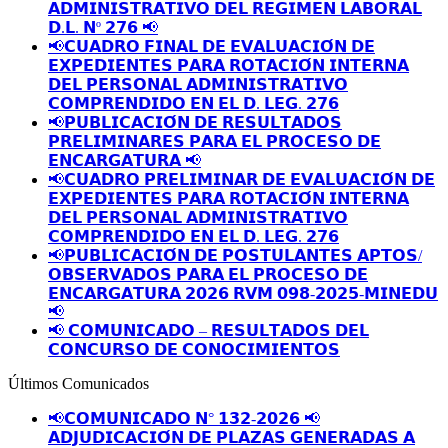
𝗔𝗗𝗠𝗜𝗡𝗜𝗦𝗧𝗥𝗔𝗧𝗜𝗩𝗢 𝗗𝗘𝗟 𝗥𝗘𝗚𝗜𝗠𝗘𝗡 𝗟𝗔𝗕𝗢𝗥𝗔𝗟
𝗗.𝗟. 𝗡º 𝟮𝟳𝟲 📢
📢𝗖𝗨𝗔𝗗𝗥𝗢 𝗙𝗜𝗡𝗔𝗟 𝗗𝗘 𝗘𝗩𝗔𝗟𝗨𝗔𝗖𝗜𝗢́𝗡 𝗗𝗘
𝗘𝗫𝗣𝗘𝗗𝗜𝗘𝗡𝗧𝗘𝗦 𝗣𝗔𝗥𝗔 𝗥𝗢𝗧𝗔𝗖𝗜𝗢́𝗡 𝗜𝗡𝗧𝗘𝗥𝗡𝗔
𝗗𝗘𝗟 𝗣𝗘𝗥𝗦𝗢𝗡𝗔𝗟 𝗔𝗗𝗠𝗜𝗡𝗜𝗦𝗧𝗥𝗔𝗧𝗜𝗩𝗢
𝗖𝗢𝗠𝗣𝗥𝗘𝗡𝗗𝗜𝗗𝗢 𝗘𝗡 𝗘𝗟 𝗗. 𝗟𝗘𝗚. 𝟮𝟳𝟲
📢𝗣𝗨𝗕𝗟𝗜𝗖𝗔𝗖𝗜𝗢́𝗡 𝗗𝗘 𝗥𝗘𝗦𝗨𝗟𝗧𝗔𝗗𝗢𝗦
𝗣𝗥𝗘𝗟𝗜𝗠𝗜𝗡𝗔𝗥𝗘𝗦 𝗣𝗔𝗥𝗔 𝗘𝗟 𝗣𝗥𝗢𝗖𝗘𝗦𝗢 𝗗𝗘
𝗘𝗡𝗖𝗔𝗥𝗚𝗔𝗧𝗨𝗥𝗔 📢
📢𝗖𝗨𝗔𝗗𝗥𝗢 𝗣𝗥𝗘𝗟𝗜𝗠𝗜𝗡𝗔𝗥 𝗗𝗘 𝗘𝗩𝗔𝗟𝗨𝗔𝗖𝗜𝗢́𝗡 𝗗𝗘
𝗘𝗫𝗣𝗘𝗗𝗜𝗘𝗡𝗧𝗘𝗦 𝗣𝗔𝗥𝗔 𝗥𝗢𝗧𝗔𝗖𝗜𝗢́𝗡 𝗜𝗡𝗧𝗘𝗥𝗡𝗔
𝗗𝗘𝗟 𝗣𝗘𝗥𝗦𝗢𝗡𝗔𝗟 𝗔𝗗𝗠𝗜𝗡𝗜𝗦𝗧𝗥𝗔𝗧𝗜𝗩𝗢
𝗖𝗢𝗠𝗣𝗥𝗘𝗡𝗗𝗜𝗗𝗢 𝗘𝗡 𝗘𝗟 𝗗. 𝗟𝗘𝗚. 𝟮𝟳𝟲
📢𝗣𝗨𝗕𝗟𝗜𝗖𝗔𝗖𝗜𝗢́𝗡 𝗗𝗘 𝗣𝗢𝗦𝗧𝗨𝗟𝗔𝗡𝗧𝗘𝗦 𝗔𝗣𝗧𝗢𝗦/
𝗢𝗕𝗦𝗘𝗥𝗩𝗔𝗗𝗢𝗦 𝗣𝗔𝗥𝗔 𝗘𝗟 𝗣𝗥𝗢𝗖𝗘𝗦𝗢 𝗗𝗘
𝗘𝗡𝗖𝗔𝗥𝗚𝗔𝗧𝗨𝗥𝗔 𝟮𝟬𝟮𝟲 𝗥𝗩𝗠 𝟬𝟵𝟴-𝟮𝟬𝟮𝟱-𝗠𝗜𝗡𝗘𝗗𝗨
📢
📢 𝗖𝗢𝗠𝗨𝗡𝗜𝗖𝗔𝗗𝗢 – 𝗥𝗘𝗦𝗨𝗟𝗧𝗔𝗗𝗢𝗦 𝗗𝗘𝗟
𝗖𝗢𝗡𝗖𝗨𝗥𝗦𝗢 𝗗𝗘 𝗖𝗢𝗡𝗢𝗖𝗜𝗠𝗜𝗘𝗡𝗧𝗢𝗦
Últimos Comunicados
📢𝗖𝗢𝗠𝗨𝗡𝗜𝗖𝗔𝗗𝗢 𝗡° 𝟭𝟯𝟮-𝟮𝟬𝟮𝟲 📢
𝗔𝗗𝗝𝗨𝗗𝗜𝗖𝗔𝗖𝗜𝗢́𝗡 𝗗𝗘 𝗣𝗟𝗔𝗭𝗔𝗦 𝗚𝗘𝗡𝗘𝗥𝗔𝗗𝗔𝗦 𝗔