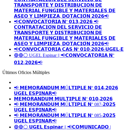
𝗧𝗥𝗔𝗡𝗦𝗣𝗢𝗥𝗧𝗘 𝗬 𝗗𝗜𝗦𝗧𝗥𝗜𝗕𝗨𝗖𝗜𝗢𝗡 𝗗𝗘
𝗠𝗔𝗧𝗘𝗥𝗜𝗔𝗟 𝗙𝗨𝗡𝗚𝗜𝗕𝗟𝗘 𝗬 𝗠𝗔𝗧𝗘𝗥𝗜𝗔𝗟𝗘𝗦 𝗗𝗘
𝗔𝗦𝗘𝗢 𝗬 𝗟𝗜𝗠𝗣𝗜𝗘𝗭𝗔, 𝗗𝗢𝗧𝗔𝗖𝗜𝗢́𝗡 𝟮𝟬𝟮𝟲📢
📢𝗖𝗢𝗡𝗩𝗢𝗖𝗔𝗧𝗢𝗥𝗜𝗔 𝗡° 𝟬𝟭𝟯-𝟮𝟬𝟮𝟲 📢
𝗖𝗢𝗡𝗧𝗥𝗔𝗧𝗔𝗖𝗜𝗢́𝗡 𝗗𝗘𝗟 𝗦𝗘𝗥𝗩𝗜𝗖𝗜𝗢 𝗗𝗘
𝗧𝗥𝗔𝗡𝗦𝗣𝗢𝗥𝗧𝗘 𝗬 𝗗𝗜𝗦𝗧𝗥𝗜𝗕𝗨𝗖𝗜𝗢𝗡 𝗗𝗘
𝗠𝗔𝗧𝗘𝗥𝗜𝗔𝗟 𝗙𝗨𝗡𝗚𝗜𝗕𝗟𝗘 𝗬 𝗠𝗔𝗧𝗘𝗥𝗜𝗔𝗟𝗘𝗦 𝗗𝗘
𝗔𝗦𝗘𝗢 𝗬 𝗟𝗜𝗠𝗣𝗜𝗘𝗭𝗔, 𝗗𝗢𝗧𝗔𝗖𝗜𝗢́𝗡 𝟮𝟬𝟮𝟲📢
📢𝗖𝗢𝗡𝗩𝗢𝗖𝗔𝗧𝗢𝗥𝗜𝗔 𝗖𝗔𝗦 𝗡º 𝟬𝟭𝟬-𝟮𝟬𝟮𝟲-𝗨𝗚𝗘𝗟-𝗘
🔵🔴⚪️ UGEL Espinar || 📢𝗖𝗢𝗡𝗩𝗢𝗖𝗔𝗧𝗢𝗥𝗜𝗔 𝗡°
𝟬𝟭𝟮-𝟮𝟬𝟮𝟲📢
Últimos Oficios Múltiples
📢 𝗠𝗘𝗠𝗢𝗥𝗔́𝗡𝗗𝗨𝗠 𝗠Ú𝗟𝗧𝗜𝗣𝗟𝗘 𝗡° 𝟬𝟭𝟰-𝟮𝟬𝟮𝟲
𝗨𝗚𝗘𝗟 𝗘𝗦𝗣𝗜𝗡𝗔𝗥📢
𝗠𝗘𝗠𝗢𝗥𝗔𝗡𝗗𝗨𝗠 𝗠𝗨𝗟𝗧𝗜𝗣𝗟𝗘 𝗡° 𝟬𝟭𝟬-𝟮𝟬𝟮𝟲
📢 𝗠𝗘𝗠𝗢𝗥𝗔́𝗡𝗗𝗨𝗠 𝗠Ú𝗟𝗧𝗜𝗣𝗟𝗘 𝗡° 087-𝟮𝟬𝟮𝟱
𝗨𝗚𝗘𝗟 𝗘𝗦𝗣𝗜𝗡𝗔𝗥📢
📢 𝗠𝗘𝗠𝗢𝗥𝗔́𝗡𝗗𝗨𝗠 𝗠Ú𝗟𝗧𝗜𝗣𝗟𝗘 𝗡° 085-𝟮𝟬𝟮𝟱
𝗨𝗚𝗘𝗟 𝗘𝗦𝗣𝗜𝗡𝗔𝗥📢
🔵🔴⚪️ 𝗨𝗚𝗘𝗟 𝗘𝘀𝗽𝗶𝗻𝗮𝗿 || 📢𝗖𝗢𝗠𝗨𝗡𝗜𝗖𝗔𝗗𝗢 |