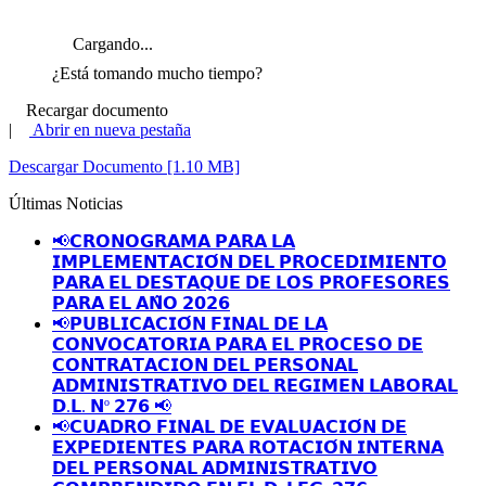
Cargando...
¿Está tomando mucho tiempo?
Recargar documento
|
Abrir en nueva pestaña
Descargar Documento [1.10 MB]
Últimas Noticias
📢𝗖𝗥𝗢𝗡𝗢𝗚𝗥𝗔𝗠𝗔 𝗣𝗔𝗥𝗔 𝗟𝗔
𝗜𝗠𝗣𝗟𝗘𝗠𝗘𝗡𝗧𝗔𝗖𝗜𝗢́𝗡 𝗗𝗘𝗟 𝗣𝗥𝗢𝗖𝗘𝗗𝗜𝗠𝗜𝗘𝗡𝗧𝗢
𝗣𝗔𝗥𝗔 𝗘𝗟 𝗗𝗘𝗦𝗧𝗔𝗤𝗨𝗘 𝗗𝗘 𝗟𝗢𝗦 𝗣𝗥𝗢𝗙𝗘𝗦𝗢𝗥𝗘𝗦
𝗣𝗔𝗥𝗔 𝗘𝗟 𝗔𝗡̃𝗢 𝟮𝟬𝟮𝟲
📢𝗣𝗨𝗕𝗟𝗜𝗖𝗔𝗖𝗜𝗢́𝗡 𝗙𝗜𝗡𝗔𝗟 𝗗𝗘 𝗟𝗔
𝗖𝗢𝗡𝗩𝗢𝗖𝗔𝗧𝗢𝗥𝗜𝗔 𝗣𝗔𝗥𝗔 𝗘𝗟 𝗣𝗥𝗢𝗖𝗘𝗦𝗢 𝗗𝗘
𝗖𝗢𝗡𝗧𝗥𝗔𝗧𝗔𝗖𝗜𝗢𝗡 𝗗𝗘𝗟 𝗣𝗘𝗥𝗦𝗢𝗡𝗔𝗟
𝗔𝗗𝗠𝗜𝗡𝗜𝗦𝗧𝗥𝗔𝗧𝗜𝗩𝗢 𝗗𝗘𝗟 𝗥𝗘𝗚𝗜𝗠𝗘𝗡 𝗟𝗔𝗕𝗢𝗥𝗔𝗟
𝗗.𝗟. 𝗡º 𝟮𝟳𝟲 📢
📢𝗖𝗨𝗔𝗗𝗥𝗢 𝗙𝗜𝗡𝗔𝗟 𝗗𝗘 𝗘𝗩𝗔𝗟𝗨𝗔𝗖𝗜𝗢́𝗡 𝗗𝗘
𝗘𝗫𝗣𝗘𝗗𝗜𝗘𝗡𝗧𝗘𝗦 𝗣𝗔𝗥𝗔 𝗥𝗢𝗧𝗔𝗖𝗜𝗢́𝗡 𝗜𝗡𝗧𝗘𝗥𝗡𝗔
𝗗𝗘𝗟 𝗣𝗘𝗥𝗦𝗢𝗡𝗔𝗟 𝗔𝗗𝗠𝗜𝗡𝗜𝗦𝗧𝗥𝗔𝗧𝗜𝗩𝗢