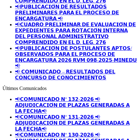
𝗖𝗢𝗠𝗣𝗥𝗘𝗡𝗗𝗜𝗗𝗢 𝗘𝗡 𝗘𝗟 𝗗. 𝗟𝗘𝗚. 𝟮𝟳𝟲
📢𝗣𝗨𝗕𝗟𝗜𝗖𝗔𝗖𝗜𝗢́𝗡 𝗗𝗘 𝗥𝗘𝗦𝗨𝗟𝗧𝗔𝗗𝗢𝗦
𝗣𝗥𝗘𝗟𝗜𝗠𝗜𝗡𝗔𝗥𝗘𝗦 𝗣𝗔𝗥𝗔 𝗘𝗟 𝗣𝗥𝗢𝗖𝗘𝗦𝗢 𝗗𝗘
𝗘𝗡𝗖𝗔𝗥𝗚𝗔𝗧𝗨𝗥𝗔 📢
📢𝗖𝗨𝗔𝗗𝗥𝗢 𝗣𝗥𝗘𝗟𝗜𝗠𝗜𝗡𝗔𝗥 𝗗𝗘 𝗘𝗩𝗔𝗟𝗨𝗔𝗖𝗜𝗢́𝗡 𝗗𝗘
𝗘𝗫𝗣𝗘𝗗𝗜𝗘𝗡𝗧𝗘𝗦 𝗣𝗔𝗥𝗔 𝗥𝗢𝗧𝗔𝗖𝗜𝗢́𝗡 𝗜𝗡𝗧𝗘𝗥𝗡𝗔
𝗗𝗘𝗟 𝗣𝗘𝗥𝗦𝗢𝗡𝗔𝗟 𝗔𝗗𝗠𝗜𝗡𝗜𝗦𝗧𝗥𝗔𝗧𝗜𝗩𝗢
𝗖𝗢𝗠𝗣𝗥𝗘𝗡𝗗𝗜𝗗𝗢 𝗘𝗡 𝗘𝗟 𝗗. 𝗟𝗘𝗚. 𝟮𝟳𝟲
📢𝗣𝗨𝗕𝗟𝗜𝗖𝗔𝗖𝗜𝗢́𝗡 𝗗𝗘 𝗣𝗢𝗦𝗧𝗨𝗟𝗔𝗡𝗧𝗘𝗦 𝗔𝗣𝗧𝗢𝗦/
𝗢𝗕𝗦𝗘𝗥𝗩𝗔𝗗𝗢𝗦 𝗣𝗔𝗥𝗔 𝗘𝗟 𝗣𝗥𝗢𝗖𝗘𝗦𝗢 𝗗𝗘
𝗘𝗡𝗖𝗔𝗥𝗚𝗔𝗧𝗨𝗥𝗔 𝟮𝟬𝟮𝟲 𝗥𝗩𝗠 𝟬𝟵𝟴-𝟮𝟬𝟮𝟱-𝗠𝗜𝗡𝗘𝗗𝗨
📢
📢 𝗖𝗢𝗠𝗨𝗡𝗜𝗖𝗔𝗗𝗢 – 𝗥𝗘𝗦𝗨𝗟𝗧𝗔𝗗𝗢𝗦 𝗗𝗘𝗟
𝗖𝗢𝗡𝗖𝗨𝗥𝗦𝗢 𝗗𝗘 𝗖𝗢𝗡𝗢𝗖𝗜𝗠𝗜𝗘𝗡𝗧𝗢𝗦
Últimos Comunicados
📢𝗖𝗢𝗠𝗨𝗡𝗜𝗖𝗔𝗗𝗢 𝗡° 𝟭𝟯𝟮-𝟮𝟬𝟮𝟲 📢
𝗔𝗗𝗝𝗨𝗗𝗜𝗖𝗔𝗖𝗜𝗢́𝗡 𝗗𝗘 𝗣𝗟𝗔𝗭𝗔𝗦 𝗚𝗘𝗡𝗘𝗥𝗔𝗗𝗔𝗦 𝗔
𝗟𝗔 𝗙𝗘𝗖𝗛𝗔📢
📢𝗖𝗢𝗠𝗨𝗡𝗜𝗖𝗔𝗗𝗢 𝗡° 𝟭𝟯𝟭-𝟮𝟬𝟮𝟲 📢
𝗔𝗗𝗝𝗨𝗗𝗜𝗖𝗔𝗖𝗜𝗢́𝗡 𝗗𝗘 𝗣𝗟𝗔𝗭𝗔𝗦 𝗚𝗘𝗡𝗘𝗥𝗔𝗗𝗔𝗦 𝗔
𝗟𝗔 𝗙𝗘𝗖𝗛𝗔📢
📢𝗖𝗢𝗠𝗨𝗡𝗜𝗖𝗔𝗗𝗢 𝗡° 𝟭𝟯𝟬-𝟮𝟬𝟮𝟲 📢