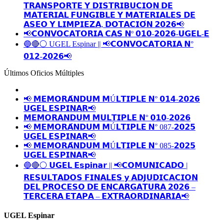
𝗧𝗥𝗔𝗡𝗦𝗣𝗢𝗥𝗧𝗘 𝗬 𝗗𝗜𝗦𝗧𝗥𝗜𝗕𝗨𝗖𝗜𝗢𝗡 𝗗𝗘
𝗠𝗔𝗧𝗘𝗥𝗜𝗔𝗟 𝗙𝗨𝗡𝗚𝗜𝗕𝗟𝗘 𝗬 𝗠𝗔𝗧𝗘𝗥𝗜𝗔𝗟𝗘𝗦 𝗗𝗘
𝗔𝗦𝗘𝗢 𝗬 𝗟𝗜𝗠𝗣𝗜𝗘𝗭𝗔, 𝗗𝗢𝗧𝗔𝗖𝗜𝗢́𝗡 𝟮𝟬𝟮𝟲📢
📢𝗖𝗢𝗡𝗩𝗢𝗖𝗔𝗧𝗢𝗥𝗜𝗔 𝗖𝗔𝗦 𝗡º 𝟬𝟭𝟬-𝟮𝟬𝟮𝟲-𝗨𝗚𝗘𝗟-𝗘
🔵🔴⚪️ UGEL Espinar || 📢𝗖𝗢𝗡𝗩𝗢𝗖𝗔𝗧𝗢𝗥𝗜𝗔 𝗡°
𝟬𝟭𝟮-𝟮𝟬𝟮𝟲📢
Últimos Oficios Múltiples
📢 𝗠𝗘𝗠𝗢𝗥𝗔́𝗡𝗗𝗨𝗠 𝗠Ú𝗟𝗧𝗜𝗣𝗟𝗘 𝗡° 𝟬𝟭𝟰-𝟮𝟬𝟮𝟲
𝗨𝗚𝗘𝗟 𝗘𝗦𝗣𝗜𝗡𝗔𝗥📢
𝗠𝗘𝗠𝗢𝗥𝗔𝗡𝗗𝗨𝗠 𝗠𝗨𝗟𝗧𝗜𝗣𝗟𝗘 𝗡° 𝟬𝟭𝟬-𝟮𝟬𝟮𝟲
📢 𝗠𝗘𝗠𝗢𝗥𝗔́𝗡𝗗𝗨𝗠 𝗠Ú𝗟𝗧𝗜𝗣𝗟𝗘 𝗡° 087-𝟮𝟬𝟮𝟱
𝗨𝗚𝗘𝗟 𝗘𝗦𝗣𝗜𝗡𝗔𝗥📢
📢 𝗠𝗘𝗠𝗢𝗥𝗔́𝗡𝗗𝗨𝗠 𝗠Ú𝗟𝗧𝗜𝗣𝗟𝗘 𝗡° 085-𝟮𝟬𝟮𝟱
𝗨𝗚𝗘𝗟 𝗘𝗦𝗣𝗜𝗡𝗔𝗥📢
🔵🔴⚪️ 𝗨𝗚𝗘𝗟 𝗘𝘀𝗽𝗶𝗻𝗮𝗿 || 📢𝗖𝗢𝗠𝗨𝗡𝗜𝗖𝗔𝗗𝗢 |
𝗥𝗘𝗦𝗨𝗟𝗧𝗔𝗗𝗢𝗦 𝗙𝗜𝗡𝗔𝗟𝗘𝗦 𝘆 𝗔𝗗𝗝𝗨𝗗𝗜𝗖𝗔𝗖𝗜𝗢𝗡
𝗗𝗘𝗟 𝗣𝗥𝗢𝗖𝗘𝗦𝗢 𝗗𝗘 𝗘𝗡𝗖𝗔𝗥𝗚𝗔𝗧𝗨𝗥𝗔 𝟮𝟬𝟮𝟲 –
𝗧𝗘𝗥𝗖𝗘𝗥𝗔 𝗘𝗧𝗔𝗣𝗔 – 𝗘𝗫𝗧𝗥𝗔𝗢𝗥𝗗𝗜𝗡𝗔𝗥𝗜𝗔📢
UGEL Espinar