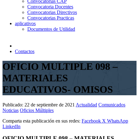
Convocatorias CAP
Convocatoria Docentes
Convocatorias Directivos
Convocatorias Practicas
aplicativos
Documentos de Utilidad
Contactos
OFICIO MULTIPLE 098 –
MATERIALES
EDUCATIVOS- OMISOS
Publicado:
22 de septiembre de 2021
Actualidad
Comunicados
Noticias
Oficios Múltiples
Comparta esta publicación en sus redes:
Facebook
X
WhatsApp
LinkedIn
OFICIO MULTIPLE 098 – MATERIALES