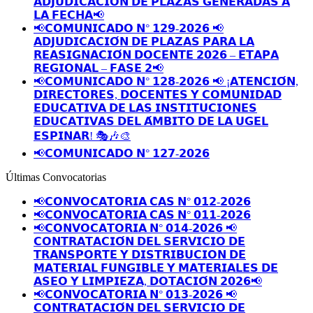
𝗔𝗗𝗝𝗨𝗗𝗜𝗖𝗔𝗖𝗜𝗢́𝗡 𝗗𝗘 𝗣𝗟𝗔𝗭𝗔𝗦 𝗚𝗘𝗡𝗘𝗥𝗔𝗗𝗔𝗦 𝗔
𝗟𝗔 𝗙𝗘𝗖𝗛𝗔📢
📢𝗖𝗢𝗠𝗨𝗡𝗜𝗖𝗔𝗗𝗢 𝗡° 𝟭𝟮𝟵-𝟮𝟬𝟮𝟲 📢
𝗔𝗗𝗝𝗨𝗗𝗜𝗖𝗔𝗖𝗜𝗢́𝗡 𝗗𝗘 𝗣𝗟𝗔𝗭𝗔𝗦 𝗣𝗔𝗥𝗔 𝗟𝗔
𝗥𝗘𝗔𝗦𝗜𝗚𝗡𝗔𝗖𝗜𝗢́𝗡 𝗗𝗢𝗖𝗘𝗡𝗧𝗘 𝟮𝟬𝟮𝟲 – 𝗘𝗧𝗔𝗣𝗔
𝗥𝗘𝗚𝗜𝗢𝗡𝗔𝗟 – 𝗙𝗔𝗦𝗘 𝟮📢
📢𝗖𝗢𝗠𝗨𝗡𝗜𝗖𝗔𝗗𝗢 𝗡° 𝟭𝟮𝟴-𝟮𝟬𝟮𝟲 📢 ¡𝗔𝗧𝗘𝗡𝗖𝗜𝗢́𝗡,
𝗗𝗜𝗥𝗘𝗖𝗧𝗢𝗥𝗘𝗦, 𝗗𝗢𝗖𝗘𝗡𝗧𝗘𝗦 𝗬 𝗖𝗢𝗠𝗨𝗡𝗜𝗗𝗔𝗗
𝗘𝗗𝗨𝗖𝗔𝗧𝗜𝗩𝗔 𝗗𝗘 𝗟𝗔𝗦 𝗜𝗡𝗦𝗧𝗜𝗧𝗨𝗖𝗜𝗢𝗡𝗘𝗦
𝗘𝗗𝗨𝗖𝗔𝗧𝗜𝗩𝗔𝗦 𝗗𝗘𝗟 𝗔́𝗠𝗕𝗜𝗧𝗢 𝗗𝗘 𝗟𝗔 𝗨𝗚𝗘𝗟
𝗘𝗦𝗣𝗜𝗡𝗔𝗥! 🎭🎶🎨
📢𝗖𝗢𝗠𝗨𝗡𝗜𝗖𝗔𝗗𝗢 𝗡° 𝟭𝟮𝟳-𝟮𝟬𝟮𝟲
Últimas Convocatorias
📢𝗖𝗢𝗡𝗩𝗢𝗖𝗔𝗧𝗢𝗥𝗜𝗔 𝗖𝗔𝗦 𝗡° 𝟬𝟭𝟮-𝟮𝟬𝟮𝟲
📢𝗖𝗢𝗡𝗩𝗢𝗖𝗔𝗧𝗢𝗥𝗜𝗔 𝗖𝗔𝗦 𝗡° 𝟬𝟭𝟭-𝟮𝟬𝟮𝟲
📢𝗖𝗢𝗡𝗩𝗢𝗖𝗔𝗧𝗢𝗥𝗜𝗔 𝗡° 𝟬𝟭𝟰-𝟮𝟬𝟮𝟲 📢
𝗖𝗢𝗡𝗧𝗥𝗔𝗧𝗔𝗖𝗜𝗢́𝗡 𝗗𝗘𝗟 𝗦𝗘𝗥𝗩𝗜𝗖𝗜𝗢 𝗗𝗘
𝗧𝗥𝗔𝗡𝗦𝗣𝗢𝗥𝗧𝗘 𝗬 𝗗𝗜𝗦𝗧𝗥𝗜𝗕𝗨𝗖𝗜𝗢𝗡 𝗗𝗘
𝗠𝗔𝗧𝗘𝗥𝗜𝗔𝗟 𝗙𝗨𝗡𝗚𝗜𝗕𝗟𝗘 𝗬 𝗠𝗔𝗧𝗘𝗥𝗜𝗔𝗟𝗘𝗦 𝗗𝗘
𝗔𝗦𝗘𝗢 𝗬 𝗟𝗜𝗠𝗣𝗜𝗘𝗭𝗔, 𝗗𝗢𝗧𝗔𝗖𝗜𝗢́𝗡 𝟮𝟬𝟮𝟲📢
📢𝗖𝗢𝗡𝗩𝗢𝗖𝗔𝗧𝗢𝗥𝗜𝗔 𝗡° 𝟬𝟭𝟯-𝟮𝟬𝟮𝟲 📢
𝗖𝗢𝗡𝗧𝗥𝗔𝗧𝗔𝗖𝗜𝗢́𝗡 𝗗𝗘𝗟 𝗦𝗘𝗥𝗩𝗜𝗖𝗜𝗢 𝗗𝗘