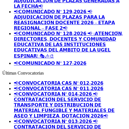
𝗔𝗗𝗝𝗨𝗗𝗜𝗖𝗔𝗖𝗜𝗢́𝗡 𝗗𝗘 𝗣𝗟𝗔𝗭𝗔𝗦 𝗚𝗘𝗡𝗘𝗥𝗔𝗗𝗔𝗦 𝗔
𝗟𝗔 𝗙𝗘𝗖𝗛𝗔📢
📢𝗖𝗢𝗠𝗨𝗡𝗜𝗖𝗔𝗗𝗢 𝗡° 𝟭𝟮𝟵-𝟮𝟬𝟮𝟲 📢
𝗔𝗗𝗝𝗨𝗗𝗜𝗖𝗔𝗖𝗜𝗢́𝗡 𝗗𝗘 𝗣𝗟𝗔𝗭𝗔𝗦 𝗣𝗔𝗥𝗔 𝗟𝗔
𝗥𝗘𝗔𝗦𝗜𝗚𝗡𝗔𝗖𝗜𝗢́𝗡 𝗗𝗢𝗖𝗘𝗡𝗧𝗘 𝟮𝟬𝟮𝟲 – 𝗘𝗧𝗔𝗣𝗔
𝗥𝗘𝗚𝗜𝗢𝗡𝗔𝗟 – 𝗙𝗔𝗦𝗘 𝟮📢
📢𝗖𝗢𝗠𝗨𝗡𝗜𝗖𝗔𝗗𝗢 𝗡° 𝟭𝟮𝟴-𝟮𝟬𝟮𝟲 📢 ¡𝗔𝗧𝗘𝗡𝗖𝗜𝗢́𝗡,
𝗗𝗜𝗥𝗘𝗖𝗧𝗢𝗥𝗘𝗦, 𝗗𝗢𝗖𝗘𝗡𝗧𝗘𝗦 𝗬 𝗖𝗢𝗠𝗨𝗡𝗜𝗗𝗔𝗗
𝗘𝗗𝗨𝗖𝗔𝗧𝗜𝗩𝗔 𝗗𝗘 𝗟𝗔𝗦 𝗜𝗡𝗦𝗧𝗜𝗧𝗨𝗖𝗜𝗢𝗡𝗘𝗦
𝗘𝗗𝗨𝗖𝗔𝗧𝗜𝗩𝗔𝗦 𝗗𝗘𝗟 𝗔́𝗠𝗕𝗜𝗧𝗢 𝗗𝗘 𝗟𝗔 𝗨𝗚𝗘𝗟
𝗘𝗦𝗣𝗜𝗡𝗔𝗥! 🎭🎶🎨
📢𝗖𝗢𝗠𝗨𝗡𝗜𝗖𝗔𝗗𝗢 𝗡° 𝟭𝟮𝟳-𝟮𝟬𝟮𝟲
Últimas Convocatorias
📢𝗖𝗢𝗡𝗩𝗢𝗖𝗔𝗧𝗢𝗥𝗜𝗔 𝗖𝗔𝗦 𝗡° 𝟬𝟭𝟮-𝟮𝟬𝟮𝟲
📢𝗖𝗢𝗡𝗩𝗢𝗖𝗔𝗧𝗢𝗥𝗜𝗔 𝗖𝗔𝗦 𝗡° 𝟬𝟭𝟭-𝟮𝟬𝟮𝟲
📢𝗖𝗢𝗡𝗩𝗢𝗖𝗔𝗧𝗢𝗥𝗜𝗔 𝗡° 𝟬𝟭𝟰-𝟮𝟬𝟮𝟲 📢
𝗖𝗢𝗡𝗧𝗥𝗔𝗧𝗔𝗖𝗜𝗢́𝗡 𝗗𝗘𝗟 𝗦𝗘𝗥𝗩𝗜𝗖𝗜𝗢 𝗗𝗘
𝗧𝗥𝗔𝗡𝗦𝗣𝗢𝗥𝗧𝗘 𝗬 𝗗𝗜𝗦𝗧𝗥𝗜𝗕𝗨𝗖𝗜𝗢𝗡 𝗗𝗘
𝗠𝗔𝗧𝗘𝗥𝗜𝗔𝗟 𝗙𝗨𝗡𝗚𝗜𝗕𝗟𝗘 𝗬 𝗠𝗔𝗧𝗘𝗥𝗜𝗔𝗟𝗘𝗦 𝗗𝗘
𝗔𝗦𝗘𝗢 𝗬 𝗟𝗜𝗠𝗣𝗜𝗘𝗭𝗔, 𝗗𝗢𝗧𝗔𝗖𝗜𝗢́𝗡 𝟮𝟬𝟮𝟲📢
📢𝗖𝗢𝗡𝗩𝗢𝗖𝗔𝗧𝗢𝗥𝗜𝗔 𝗡° 𝟬𝟭𝟯-𝟮𝟬𝟮𝟲 📢
𝗖𝗢𝗡𝗧𝗥𝗔𝗧𝗔𝗖𝗜𝗢́𝗡 𝗗𝗘𝗟 𝗦𝗘𝗥𝗩𝗜𝗖𝗜𝗢 𝗗𝗘