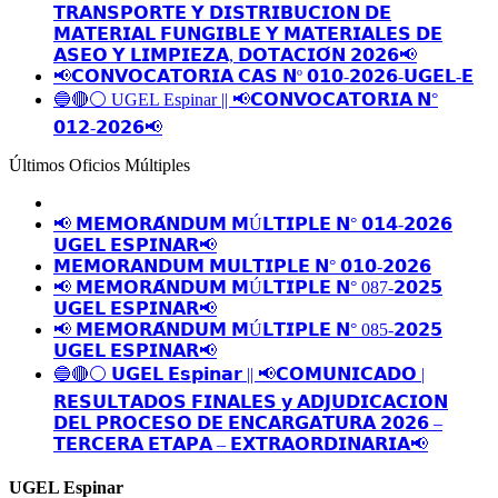
𝗧𝗥𝗔𝗡𝗦𝗣𝗢𝗥𝗧𝗘 𝗬 𝗗𝗜𝗦𝗧𝗥𝗜𝗕𝗨𝗖𝗜𝗢𝗡 𝗗𝗘
𝗠𝗔𝗧𝗘𝗥𝗜𝗔𝗟 𝗙𝗨𝗡𝗚𝗜𝗕𝗟𝗘 𝗬 𝗠𝗔𝗧𝗘𝗥𝗜𝗔𝗟𝗘𝗦 𝗗𝗘
𝗔𝗦𝗘𝗢 𝗬 𝗟𝗜𝗠𝗣𝗜𝗘𝗭𝗔, 𝗗𝗢𝗧𝗔𝗖𝗜𝗢́𝗡 𝟮𝟬𝟮𝟲📢
📢𝗖𝗢𝗡𝗩𝗢𝗖𝗔𝗧𝗢𝗥𝗜𝗔 𝗖𝗔𝗦 𝗡º 𝟬𝟭𝟬-𝟮𝟬𝟮𝟲-𝗨𝗚𝗘𝗟-𝗘
🔵🔴⚪️ UGEL Espinar || 📢𝗖𝗢𝗡𝗩𝗢𝗖𝗔𝗧𝗢𝗥𝗜𝗔 𝗡°
𝟬𝟭𝟮-𝟮𝟬𝟮𝟲📢
Últimos Oficios Múltiples
📢 𝗠𝗘𝗠𝗢𝗥𝗔́𝗡𝗗𝗨𝗠 𝗠Ú𝗟𝗧𝗜𝗣𝗟𝗘 𝗡° 𝟬𝟭𝟰-𝟮𝟬𝟮𝟲
𝗨𝗚𝗘𝗟 𝗘𝗦𝗣𝗜𝗡𝗔𝗥📢
𝗠𝗘𝗠𝗢𝗥𝗔𝗡𝗗𝗨𝗠 𝗠𝗨𝗟𝗧𝗜𝗣𝗟𝗘 𝗡° 𝟬𝟭𝟬-𝟮𝟬𝟮𝟲
📢 𝗠𝗘𝗠𝗢𝗥𝗔́𝗡𝗗𝗨𝗠 𝗠Ú𝗟𝗧𝗜𝗣𝗟𝗘 𝗡° 087-𝟮𝟬𝟮𝟱
𝗨𝗚𝗘𝗟 𝗘𝗦𝗣𝗜𝗡𝗔𝗥📢
📢 𝗠𝗘𝗠𝗢𝗥𝗔́𝗡𝗗𝗨𝗠 𝗠Ú𝗟𝗧𝗜𝗣𝗟𝗘 𝗡° 085-𝟮𝟬𝟮𝟱
𝗨𝗚𝗘𝗟 𝗘𝗦𝗣𝗜𝗡𝗔𝗥📢
🔵🔴⚪️ 𝗨𝗚𝗘𝗟 𝗘𝘀𝗽𝗶𝗻𝗮𝗿 || 📢𝗖𝗢𝗠𝗨𝗡𝗜𝗖𝗔𝗗𝗢 |
𝗥𝗘𝗦𝗨𝗟𝗧𝗔𝗗𝗢𝗦 𝗙𝗜𝗡𝗔𝗟𝗘𝗦 𝘆 𝗔𝗗𝗝𝗨𝗗𝗜𝗖𝗔𝗖𝗜𝗢𝗡
𝗗𝗘𝗟 𝗣𝗥𝗢𝗖𝗘𝗦𝗢 𝗗𝗘 𝗘𝗡𝗖𝗔𝗥𝗚𝗔𝗧𝗨𝗥𝗔 𝟮𝟬𝟮𝟲 –
𝗧𝗘𝗥𝗖𝗘𝗥𝗔 𝗘𝗧𝗔𝗣𝗔 – 𝗘𝗫𝗧𝗥𝗔𝗢𝗥𝗗𝗜𝗡𝗔𝗥𝗜𝗔📢
UGEL Espinar