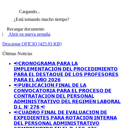
Cargando...
¿Está tomando mucho tiempo?
Recargar documento
|
Abrir en nueva pestaña
Descargar OFICIO [425.93 KB]
Últimas Noticias
📢𝗖𝗥𝗢𝗡𝗢𝗚𝗥𝗔𝗠𝗔 𝗣𝗔𝗥𝗔 𝗟𝗔
𝗜𝗠𝗣𝗟𝗘𝗠𝗘𝗡𝗧𝗔𝗖𝗜𝗢́𝗡 𝗗𝗘𝗟 𝗣𝗥𝗢𝗖𝗘𝗗𝗜𝗠𝗜𝗘𝗡𝗧𝗢
𝗣𝗔𝗥𝗔 𝗘𝗟 𝗗𝗘𝗦𝗧𝗔𝗤𝗨𝗘 𝗗𝗘 𝗟𝗢𝗦 𝗣𝗥𝗢𝗙𝗘𝗦𝗢𝗥𝗘𝗦
𝗣𝗔𝗥𝗔 𝗘𝗟 𝗔𝗡̃𝗢 𝟮𝟬𝟮𝟲
📢𝗣𝗨𝗕𝗟𝗜𝗖𝗔𝗖𝗜𝗢́𝗡 𝗙𝗜𝗡𝗔𝗟 𝗗𝗘 𝗟𝗔
𝗖𝗢𝗡𝗩𝗢𝗖𝗔𝗧𝗢𝗥𝗜𝗔 𝗣𝗔𝗥𝗔 𝗘𝗟 𝗣𝗥𝗢𝗖𝗘𝗦𝗢 𝗗𝗘
𝗖𝗢𝗡𝗧𝗥𝗔𝗧𝗔𝗖𝗜𝗢𝗡 𝗗𝗘𝗟 𝗣𝗘𝗥𝗦𝗢𝗡𝗔𝗟
𝗔𝗗𝗠𝗜𝗡𝗜𝗦𝗧𝗥𝗔𝗧𝗜𝗩𝗢 𝗗𝗘𝗟 𝗥𝗘𝗚𝗜𝗠𝗘𝗡 𝗟𝗔𝗕𝗢𝗥𝗔𝗟
𝗗.𝗟. 𝗡º 𝟮𝟳𝟲 📢
📢𝗖𝗨𝗔𝗗𝗥𝗢 𝗙𝗜𝗡𝗔𝗟 𝗗𝗘 𝗘𝗩𝗔𝗟𝗨𝗔𝗖𝗜𝗢́𝗡 𝗗𝗘
𝗘𝗫𝗣𝗘𝗗𝗜𝗘𝗡𝗧𝗘𝗦 𝗣𝗔𝗥𝗔 𝗥𝗢𝗧𝗔𝗖𝗜𝗢́𝗡 𝗜𝗡𝗧𝗘𝗥𝗡𝗔
𝗗𝗘𝗟 𝗣𝗘𝗥𝗦𝗢𝗡𝗔𝗟 𝗔𝗗𝗠𝗜𝗡𝗜𝗦𝗧𝗥𝗔𝗧𝗜𝗩𝗢