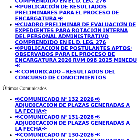
𝗖𝗢𝗠𝗣𝗥𝗘𝗡𝗗𝗜𝗗𝗢 𝗘𝗡 𝗘𝗟 𝗗. 𝗟𝗘𝗚. 𝟮𝟳𝟲
📢𝗣𝗨𝗕𝗟𝗜𝗖𝗔𝗖𝗜𝗢́𝗡 𝗗𝗘 𝗥𝗘𝗦𝗨𝗟𝗧𝗔𝗗𝗢𝗦
𝗣𝗥𝗘𝗟𝗜𝗠𝗜𝗡𝗔𝗥𝗘𝗦 𝗣𝗔𝗥𝗔 𝗘𝗟 𝗣𝗥𝗢𝗖𝗘𝗦𝗢 𝗗𝗘
𝗘𝗡𝗖𝗔𝗥𝗚𝗔𝗧𝗨𝗥𝗔 📢
📢𝗖𝗨𝗔𝗗𝗥𝗢 𝗣𝗥𝗘𝗟𝗜𝗠𝗜𝗡𝗔𝗥 𝗗𝗘 𝗘𝗩𝗔𝗟𝗨𝗔𝗖𝗜𝗢́𝗡 𝗗𝗘
𝗘𝗫𝗣𝗘𝗗𝗜𝗘𝗡𝗧𝗘𝗦 𝗣𝗔𝗥𝗔 𝗥𝗢𝗧𝗔𝗖𝗜𝗢́𝗡 𝗜𝗡𝗧𝗘𝗥𝗡𝗔
𝗗𝗘𝗟 𝗣𝗘𝗥𝗦𝗢𝗡𝗔𝗟 𝗔𝗗𝗠𝗜𝗡𝗜𝗦𝗧𝗥𝗔𝗧𝗜𝗩𝗢
𝗖𝗢𝗠𝗣𝗥𝗘𝗡𝗗𝗜𝗗𝗢 𝗘𝗡 𝗘𝗟 𝗗. 𝗟𝗘𝗚. 𝟮𝟳𝟲
📢𝗣𝗨𝗕𝗟𝗜𝗖𝗔𝗖𝗜𝗢́𝗡 𝗗𝗘 𝗣𝗢𝗦𝗧𝗨𝗟𝗔𝗡𝗧𝗘𝗦 𝗔𝗣𝗧𝗢𝗦/
𝗢𝗕𝗦𝗘𝗥𝗩𝗔𝗗𝗢𝗦 𝗣𝗔𝗥𝗔 𝗘𝗟 𝗣𝗥𝗢𝗖𝗘𝗦𝗢 𝗗𝗘
𝗘𝗡𝗖𝗔𝗥𝗚𝗔𝗧𝗨𝗥𝗔 𝟮𝟬𝟮𝟲 𝗥𝗩𝗠 𝟬𝟵𝟴-𝟮𝟬𝟮𝟱-𝗠𝗜𝗡𝗘𝗗𝗨
📢
📢 𝗖𝗢𝗠𝗨𝗡𝗜𝗖𝗔𝗗𝗢 – 𝗥𝗘𝗦𝗨𝗟𝗧𝗔𝗗𝗢𝗦 𝗗𝗘𝗟
𝗖𝗢𝗡𝗖𝗨𝗥𝗦𝗢 𝗗𝗘 𝗖𝗢𝗡𝗢𝗖𝗜𝗠𝗜𝗘𝗡𝗧𝗢𝗦
Últimos Comunicados
📢𝗖𝗢𝗠𝗨𝗡𝗜𝗖𝗔𝗗𝗢 𝗡° 𝟭𝟯𝟮-𝟮𝟬𝟮𝟲 📢
𝗔𝗗𝗝𝗨𝗗𝗜𝗖𝗔𝗖𝗜𝗢́𝗡 𝗗𝗘 𝗣𝗟𝗔𝗭𝗔𝗦 𝗚𝗘𝗡𝗘𝗥𝗔𝗗𝗔𝗦 𝗔
𝗟𝗔 𝗙𝗘𝗖𝗛𝗔📢
📢𝗖𝗢𝗠𝗨𝗡𝗜𝗖𝗔𝗗𝗢 𝗡° 𝟭𝟯𝟭-𝟮𝟬𝟮𝟲 📢
𝗔𝗗𝗝𝗨𝗗𝗜𝗖𝗔𝗖𝗜𝗢́𝗡 𝗗𝗘 𝗣𝗟𝗔𝗭𝗔𝗦 𝗚𝗘𝗡𝗘𝗥𝗔𝗗𝗔𝗦 𝗔
𝗟𝗔 𝗙𝗘𝗖𝗛𝗔📢
📢𝗖𝗢𝗠𝗨𝗡𝗜𝗖𝗔𝗗𝗢 𝗡° 𝟭𝟯𝟬-𝟮𝟬𝟮𝟲 📢