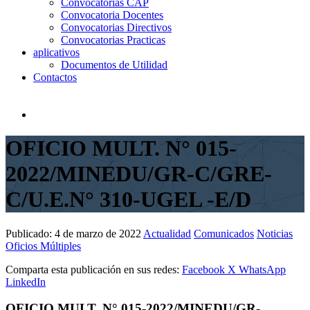
Convocatorias CAP
Convocatoria Docentes
Convocatorias Directivos
Convocatorias Practicas
aplicativos
Documentos de Utilidad
Contactos
OFICIO MULT. N° 015-
2022/MINEDU/GR-C/GRE-
C/U.E.N° 310-UGEL -E/D
Publicado:
4 de marzo de 2022
Actualidad
Comunicados
Noticias
Oficios Múltiples
Comparta esta publicación en sus redes:
Facebook
X
WhatsApp
LinkedIn
OFICIO MULT. N° 015-2022/MINEDU/GR-