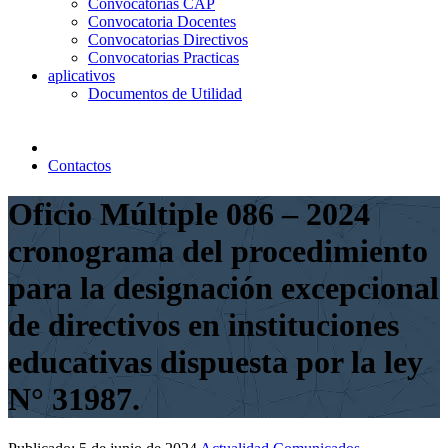
Convocatorias CAP
Convocatoria Docentes
Convocatorias Directivos
Convocatorias Practicas
aplicativos
Documentos de Utilidad
Contactos
Oficio Múltiple 086 – 2024
cronograma del procedimiento
para la designación excepcional
de directivos en instituciones
educativas dispuesta por la ley
N° 31987.