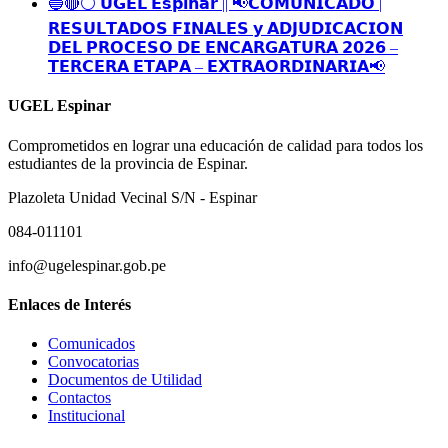
🔵🔴⚪️ 𝗨𝗚𝗘𝗟 𝗘𝘀𝗽𝗶𝗻𝗮𝗿 || 📢𝗖𝗢𝗠𝗨𝗡𝗜𝗖𝗔𝗗𝗢 |
𝗥𝗘𝗦𝗨𝗟𝗧𝗔𝗗𝗢𝗦 𝗙𝗜𝗡𝗔𝗟𝗘𝗦 𝘆 𝗔𝗗𝗝𝗨𝗗𝗜𝗖𝗔𝗖𝗜𝗢𝗡
𝗗𝗘𝗟 𝗣𝗥𝗢𝗖𝗘𝗦𝗢 𝗗𝗘 𝗘𝗡𝗖𝗔𝗥𝗚𝗔𝗧𝗨𝗥𝗔 𝟮𝟬𝟮𝟲 –
𝗧𝗘𝗥𝗖𝗘𝗥𝗔 𝗘𝗧𝗔𝗣𝗔 – 𝗘𝗫𝗧𝗥𝗔𝗢𝗥𝗗𝗜𝗡𝗔𝗥𝗜𝗔📢
UGEL Espinar
Comprometidos en lograr una educación de calidad para todos los
estudiantes de la provincia de Espinar.
Plazoleta Unidad Vecinal S/N - Espinar
084-011101
info@ugelespinar.gob.pe
Enlaces de Interés
Comunicados
Convocatorias
Documentos de Utilidad
Contactos
Institucional