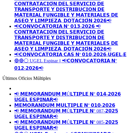
𝗖𝗢𝗡𝗧𝗥𝗔𝗧𝗔𝗖𝗜𝗢́𝗡 𝗗𝗘𝗟 𝗦𝗘𝗥𝗩𝗜𝗖𝗜𝗢 𝗗𝗘
𝗧𝗥𝗔𝗡𝗦𝗣𝗢𝗥𝗧𝗘 𝗬 𝗗𝗜𝗦𝗧𝗥𝗜𝗕𝗨𝗖𝗜𝗢𝗡 𝗗𝗘
𝗠𝗔𝗧𝗘𝗥𝗜𝗔𝗟 𝗙𝗨𝗡𝗚𝗜𝗕𝗟𝗘 𝗬 𝗠𝗔𝗧𝗘𝗥𝗜𝗔𝗟𝗘𝗦 𝗗𝗘
𝗔𝗦𝗘𝗢 𝗬 𝗟𝗜𝗠𝗣𝗜𝗘𝗭𝗔, 𝗗𝗢𝗧𝗔𝗖𝗜𝗢́𝗡 𝟮𝟬𝟮𝟲📢
📢𝗖𝗢𝗡𝗩𝗢𝗖𝗔𝗧𝗢𝗥𝗜𝗔 𝗡° 𝟬𝟭𝟯-𝟮𝟬𝟮𝟲 📢
𝗖𝗢𝗡𝗧𝗥𝗔𝗧𝗔𝗖𝗜𝗢́𝗡 𝗗𝗘𝗟 𝗦𝗘𝗥𝗩𝗜𝗖𝗜𝗢 𝗗𝗘
𝗧𝗥𝗔𝗡𝗦𝗣𝗢𝗥𝗧𝗘 𝗬 𝗗𝗜𝗦𝗧𝗥𝗜𝗕𝗨𝗖𝗜𝗢𝗡 𝗗𝗘
𝗠𝗔𝗧𝗘𝗥𝗜𝗔𝗟 𝗙𝗨𝗡𝗚𝗜𝗕𝗟𝗘 𝗬 𝗠𝗔𝗧𝗘𝗥𝗜𝗔𝗟𝗘𝗦 𝗗𝗘
𝗔𝗦𝗘𝗢 𝗬 𝗟𝗜𝗠𝗣𝗜𝗘𝗭𝗔, 𝗗𝗢𝗧𝗔𝗖𝗜𝗢́𝗡 𝟮𝟬𝟮𝟲📢
📢𝗖𝗢𝗡𝗩𝗢𝗖𝗔𝗧𝗢𝗥𝗜𝗔 𝗖𝗔𝗦 𝗡º 𝟬𝟭𝟬-𝟮𝟬𝟮𝟲-𝗨𝗚𝗘𝗟-𝗘
🔵🔴⚪️ UGEL Espinar || 📢𝗖𝗢𝗡𝗩𝗢𝗖𝗔𝗧𝗢𝗥𝗜𝗔 𝗡°
𝟬𝟭𝟮-𝟮𝟬𝟮𝟲📢
Últimos Oficios Múltiples
📢 𝗠𝗘𝗠𝗢𝗥𝗔́𝗡𝗗𝗨𝗠 𝗠Ú𝗟𝗧𝗜𝗣𝗟𝗘 𝗡° 𝟬𝟭𝟰-𝟮𝟬𝟮𝟲
𝗨𝗚𝗘𝗟 𝗘𝗦𝗣𝗜𝗡𝗔𝗥📢
𝗠𝗘𝗠𝗢𝗥𝗔𝗡𝗗𝗨𝗠 𝗠𝗨𝗟𝗧𝗜𝗣𝗟𝗘 𝗡° 𝟬𝟭𝟬-𝟮𝟬𝟮𝟲
📢 𝗠𝗘𝗠𝗢𝗥𝗔́𝗡𝗗𝗨𝗠 𝗠Ú𝗟𝗧𝗜𝗣𝗟𝗘 𝗡° 087-𝟮𝟬𝟮𝟱
𝗨𝗚𝗘𝗟 𝗘𝗦𝗣𝗜𝗡𝗔𝗥📢
📢 𝗠𝗘𝗠𝗢𝗥𝗔́𝗡𝗗𝗨𝗠 𝗠Ú𝗟𝗧𝗜𝗣𝗟𝗘 𝗡° 085-𝟮𝟬𝟮𝟱
𝗨𝗚𝗘𝗟 𝗘𝗦𝗣𝗜𝗡𝗔𝗥📢