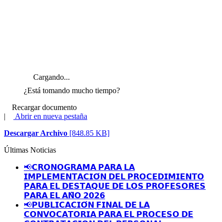
Cargando...
¿Está tomando mucho tiempo?
Recargar documento
|
Abrir en nueva pestaña
Descargar Archivo
[848.85 KB]
Últimas Noticias
📢𝗖𝗥𝗢𝗡𝗢𝗚𝗥𝗔𝗠𝗔 𝗣𝗔𝗥𝗔 𝗟𝗔
𝗜𝗠𝗣𝗟𝗘𝗠𝗘𝗡𝗧𝗔𝗖𝗜𝗢́𝗡 𝗗𝗘𝗟 𝗣𝗥𝗢𝗖𝗘𝗗𝗜𝗠𝗜𝗘𝗡𝗧𝗢
𝗣𝗔𝗥𝗔 𝗘𝗟 𝗗𝗘𝗦𝗧𝗔𝗤𝗨𝗘 𝗗𝗘 𝗟𝗢𝗦 𝗣𝗥𝗢𝗙𝗘𝗦𝗢𝗥𝗘𝗦
𝗣𝗔𝗥𝗔 𝗘𝗟 𝗔𝗡̃𝗢 𝟮𝟬𝟮𝟲
📢𝗣𝗨𝗕𝗟𝗜𝗖𝗔𝗖𝗜𝗢́𝗡 𝗙𝗜𝗡𝗔𝗟 𝗗𝗘 𝗟𝗔
𝗖𝗢𝗡𝗩𝗢𝗖𝗔𝗧𝗢𝗥𝗜𝗔 𝗣𝗔𝗥𝗔 𝗘𝗟 𝗣𝗥𝗢𝗖𝗘𝗦𝗢 𝗗𝗘