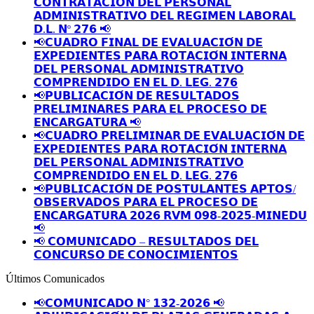
𝗖𝗢𝗡𝗧𝗥𝗔𝗧𝗔𝗖𝗜𝗢𝗡 𝗗𝗘𝗟 𝗣𝗘𝗥𝗦𝗢𝗡𝗔𝗟
𝗔𝗗𝗠𝗜𝗡𝗜𝗦𝗧𝗥𝗔𝗧𝗜𝗩𝗢 𝗗𝗘𝗟 𝗥𝗘𝗚𝗜𝗠𝗘𝗡 𝗟𝗔𝗕𝗢𝗥𝗔𝗟
𝗗.𝗟. 𝗡º 𝟮𝟳𝟲 📢
📢𝗖𝗨𝗔𝗗𝗥𝗢 𝗙𝗜𝗡𝗔𝗟 𝗗𝗘 𝗘𝗩𝗔𝗟𝗨𝗔𝗖𝗜𝗢́𝗡 𝗗𝗘
𝗘𝗫𝗣𝗘𝗗𝗜𝗘𝗡𝗧𝗘𝗦 𝗣𝗔𝗥𝗔 𝗥𝗢𝗧𝗔𝗖𝗜𝗢́𝗡 𝗜𝗡𝗧𝗘𝗥𝗡𝗔
𝗗𝗘𝗟 𝗣𝗘𝗥𝗦𝗢𝗡𝗔𝗟 𝗔𝗗𝗠𝗜𝗡𝗜𝗦𝗧𝗥𝗔𝗧𝗜𝗩𝗢
𝗖𝗢𝗠𝗣𝗥𝗘𝗡𝗗𝗜𝗗𝗢 𝗘𝗡 𝗘𝗟 𝗗. 𝗟𝗘𝗚. 𝟮𝟳𝟲
📢𝗣𝗨𝗕𝗟𝗜𝗖𝗔𝗖𝗜𝗢́𝗡 𝗗𝗘 𝗥𝗘𝗦𝗨𝗟𝗧𝗔𝗗𝗢𝗦
𝗣𝗥𝗘𝗟𝗜𝗠𝗜𝗡𝗔𝗥𝗘𝗦 𝗣𝗔𝗥𝗔 𝗘𝗟 𝗣𝗥𝗢𝗖𝗘𝗦𝗢 𝗗𝗘
𝗘𝗡𝗖𝗔𝗥𝗚𝗔𝗧𝗨𝗥𝗔 📢
📢𝗖𝗨𝗔𝗗𝗥𝗢 𝗣𝗥𝗘𝗟𝗜𝗠𝗜𝗡𝗔𝗥 𝗗𝗘 𝗘𝗩𝗔𝗟𝗨𝗔𝗖𝗜𝗢́𝗡 𝗗𝗘
𝗘𝗫𝗣𝗘𝗗𝗜𝗘𝗡𝗧𝗘𝗦 𝗣𝗔𝗥𝗔 𝗥𝗢𝗧𝗔𝗖𝗜𝗢́𝗡 𝗜𝗡𝗧𝗘𝗥𝗡𝗔
𝗗𝗘𝗟 𝗣𝗘𝗥𝗦𝗢𝗡𝗔𝗟 𝗔𝗗𝗠𝗜𝗡𝗜𝗦𝗧𝗥𝗔𝗧𝗜𝗩𝗢
𝗖𝗢𝗠𝗣𝗥𝗘𝗡𝗗𝗜𝗗𝗢 𝗘𝗡 𝗘𝗟 𝗗. 𝗟𝗘𝗚. 𝟮𝟳𝟲
📢𝗣𝗨𝗕𝗟𝗜𝗖𝗔𝗖𝗜𝗢́𝗡 𝗗𝗘 𝗣𝗢𝗦𝗧𝗨𝗟𝗔𝗡𝗧𝗘𝗦 𝗔𝗣𝗧𝗢𝗦/
𝗢𝗕𝗦𝗘𝗥𝗩𝗔𝗗𝗢𝗦 𝗣𝗔𝗥𝗔 𝗘𝗟 𝗣𝗥𝗢𝗖𝗘𝗦𝗢 𝗗𝗘
𝗘𝗡𝗖𝗔𝗥𝗚𝗔𝗧𝗨𝗥𝗔 𝟮𝟬𝟮𝟲 𝗥𝗩𝗠 𝟬𝟵𝟴-𝟮𝟬𝟮𝟱-𝗠𝗜𝗡𝗘𝗗𝗨
📢
📢 𝗖𝗢𝗠𝗨𝗡𝗜𝗖𝗔𝗗𝗢 – 𝗥𝗘𝗦𝗨𝗟𝗧𝗔𝗗𝗢𝗦 𝗗𝗘𝗟
𝗖𝗢𝗡𝗖𝗨𝗥𝗦𝗢 𝗗𝗘 𝗖𝗢𝗡𝗢𝗖𝗜𝗠𝗜𝗘𝗡𝗧𝗢𝗦
Últimos Comunicados
📢𝗖𝗢𝗠𝗨𝗡𝗜𝗖𝗔𝗗𝗢 𝗡° 𝟭𝟯𝟮-𝟮𝟬𝟮𝟲 📢