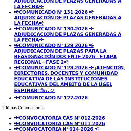
𝗔𝗗𝗝𝗨𝗗𝗜𝗖𝗔𝗖𝗜𝗢́𝗡 𝗗𝗘 𝗣𝗟𝗔𝗭𝗔𝗦 𝗚𝗘𝗡𝗘𝗥𝗔𝗗𝗔𝗦 𝗔
𝗟𝗔 𝗙𝗘𝗖𝗛𝗔📢
📢𝗖𝗢𝗠𝗨𝗡𝗜𝗖𝗔𝗗𝗢 𝗡° 𝟭𝟯𝟭-𝟮𝟬𝟮𝟲 📢
𝗔𝗗𝗝𝗨𝗗𝗜𝗖𝗔𝗖𝗜𝗢́𝗡 𝗗𝗘 𝗣𝗟𝗔𝗭𝗔𝗦 𝗚𝗘𝗡𝗘𝗥𝗔𝗗𝗔𝗦 𝗔
𝗟𝗔 𝗙𝗘𝗖𝗛𝗔📢
📢𝗖𝗢𝗠𝗨𝗡𝗜𝗖𝗔𝗗𝗢 𝗡° 𝟭𝟯𝟬-𝟮𝟬𝟮𝟲 📢
𝗔𝗗𝗝𝗨𝗗𝗜𝗖𝗔𝗖𝗜𝗢́𝗡 𝗗𝗘 𝗣𝗟𝗔𝗭𝗔𝗦 𝗚𝗘𝗡𝗘𝗥𝗔𝗗𝗔𝗦 𝗔
𝗟𝗔 𝗙𝗘𝗖𝗛𝗔📢
📢𝗖𝗢𝗠𝗨𝗡𝗜𝗖𝗔𝗗𝗢 𝗡° 𝟭𝟮𝟵-𝟮𝟬𝟮𝟲 📢
𝗔𝗗𝗝𝗨𝗗𝗜𝗖𝗔𝗖𝗜𝗢́𝗡 𝗗𝗘 𝗣𝗟𝗔𝗭𝗔𝗦 𝗣𝗔𝗥𝗔 𝗟𝗔
𝗥𝗘𝗔𝗦𝗜𝗚𝗡𝗔𝗖𝗜𝗢́𝗡 𝗗𝗢𝗖𝗘𝗡𝗧𝗘 𝟮𝟬𝟮𝟲 – 𝗘𝗧𝗔𝗣𝗔
𝗥𝗘𝗚𝗜𝗢𝗡𝗔𝗟 – 𝗙𝗔𝗦𝗘 𝟮📢
📢𝗖𝗢𝗠𝗨𝗡𝗜𝗖𝗔𝗗𝗢 𝗡° 𝟭𝟮𝟴-𝟮𝟬𝟮𝟲 📢 ¡𝗔𝗧𝗘𝗡𝗖𝗜𝗢́𝗡,
𝗗𝗜𝗥𝗘𝗖𝗧𝗢𝗥𝗘𝗦, 𝗗𝗢𝗖𝗘𝗡𝗧𝗘𝗦 𝗬 𝗖𝗢𝗠𝗨𝗡𝗜𝗗𝗔𝗗
𝗘𝗗𝗨𝗖𝗔𝗧𝗜𝗩𝗔 𝗗𝗘 𝗟𝗔𝗦 𝗜𝗡𝗦𝗧𝗜𝗧𝗨𝗖𝗜𝗢𝗡𝗘𝗦
𝗘𝗗𝗨𝗖𝗔𝗧𝗜𝗩𝗔𝗦 𝗗𝗘𝗟 𝗔́𝗠𝗕𝗜𝗧𝗢 𝗗𝗘 𝗟𝗔 𝗨𝗚𝗘𝗟
𝗘𝗦𝗣𝗜𝗡𝗔𝗥! 🎭🎶🎨
📢𝗖𝗢𝗠𝗨𝗡𝗜𝗖𝗔𝗗𝗢 𝗡° 𝟭𝟮𝟳-𝟮𝟬𝟮𝟲
Últimas Convocatorias
📢𝗖𝗢𝗡𝗩𝗢𝗖𝗔𝗧𝗢𝗥𝗜𝗔 𝗖𝗔𝗦 𝗡° 𝟬𝟭𝟮-𝟮𝟬𝟮𝟲
📢𝗖𝗢𝗡𝗩𝗢𝗖𝗔𝗧𝗢𝗥𝗜𝗔 𝗖𝗔𝗦 𝗡° 𝟬𝟭𝟭-𝟮𝟬𝟮𝟲
📢𝗖𝗢𝗡𝗩𝗢𝗖𝗔𝗧𝗢𝗥𝗜𝗔 𝗡° 𝟬𝟭𝟰-𝟮𝟬𝟮𝟲 📢