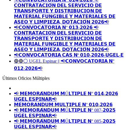
𝗖𝗢𝗡𝗧𝗥𝗔𝗧𝗔𝗖𝗜𝗢́𝗡 𝗗𝗘𝗟 𝗦𝗘𝗥𝗩𝗜𝗖𝗜𝗢 𝗗𝗘
𝗧𝗥𝗔𝗡𝗦𝗣𝗢𝗥𝗧𝗘 𝗬 𝗗𝗜𝗦𝗧𝗥𝗜𝗕𝗨𝗖𝗜𝗢𝗡 𝗗𝗘
𝗠𝗔𝗧𝗘𝗥𝗜𝗔𝗟 𝗙𝗨𝗡𝗚𝗜𝗕𝗟𝗘 𝗬 𝗠𝗔𝗧𝗘𝗥𝗜𝗔𝗟𝗘𝗦 𝗗𝗘
𝗔𝗦𝗘𝗢 𝗬 𝗟𝗜𝗠𝗣𝗜𝗘𝗭𝗔, 𝗗𝗢𝗧𝗔𝗖𝗜𝗢́𝗡 𝟮𝟬𝟮𝟲📢
📢𝗖𝗢𝗡𝗩𝗢𝗖𝗔𝗧𝗢𝗥𝗜𝗔 𝗡° 𝟬𝟭𝟯-𝟮𝟬𝟮𝟲 📢
𝗖𝗢𝗡𝗧𝗥𝗔𝗧𝗔𝗖𝗜𝗢́𝗡 𝗗𝗘𝗟 𝗦𝗘𝗥𝗩𝗜𝗖𝗜𝗢 𝗗𝗘
𝗧𝗥𝗔𝗡𝗦𝗣𝗢𝗥𝗧𝗘 𝗬 𝗗𝗜𝗦𝗧𝗥𝗜𝗕𝗨𝗖𝗜𝗢𝗡 𝗗𝗘
𝗠𝗔𝗧𝗘𝗥𝗜𝗔𝗟 𝗙𝗨𝗡𝗚𝗜𝗕𝗟𝗘 𝗬 𝗠𝗔𝗧𝗘𝗥𝗜𝗔𝗟𝗘𝗦 𝗗𝗘
𝗔𝗦𝗘𝗢 𝗬 𝗟𝗜𝗠𝗣𝗜𝗘𝗭𝗔, 𝗗𝗢𝗧𝗔𝗖𝗜𝗢́𝗡 𝟮𝟬𝟮𝟲📢
📢𝗖𝗢𝗡𝗩𝗢𝗖𝗔𝗧𝗢𝗥𝗜𝗔 𝗖𝗔𝗦 𝗡º 𝟬𝟭𝟬-𝟮𝟬𝟮𝟲-𝗨𝗚𝗘𝗟-𝗘
🔵🔴⚪️ UGEL Espinar || 📢𝗖𝗢𝗡𝗩𝗢𝗖𝗔𝗧𝗢𝗥𝗜𝗔 𝗡°
𝟬𝟭𝟮-𝟮𝟬𝟮𝟲📢
Últimos Oficios Múltiples
📢 𝗠𝗘𝗠𝗢𝗥𝗔́𝗡𝗗𝗨𝗠 𝗠Ú𝗟𝗧𝗜𝗣𝗟𝗘 𝗡° 𝟬𝟭𝟰-𝟮𝟬𝟮𝟲
𝗨𝗚𝗘𝗟 𝗘𝗦𝗣𝗜𝗡𝗔𝗥📢
𝗠𝗘𝗠𝗢𝗥𝗔𝗡𝗗𝗨𝗠 𝗠𝗨𝗟𝗧𝗜𝗣𝗟𝗘 𝗡° 𝟬𝟭𝟬-𝟮𝟬𝟮𝟲
📢 𝗠𝗘𝗠𝗢𝗥𝗔́𝗡𝗗𝗨𝗠 𝗠Ú𝗟𝗧𝗜𝗣𝗟𝗘 𝗡° 087-𝟮𝟬𝟮𝟱
𝗨𝗚𝗘𝗟 𝗘𝗦𝗣𝗜𝗡𝗔𝗥📢
📢 𝗠𝗘𝗠𝗢𝗥𝗔́𝗡𝗗𝗨𝗠 𝗠Ú𝗟𝗧𝗜𝗣𝗟𝗘 𝗡° 085-𝟮𝟬𝟮𝟱
𝗨𝗚𝗘𝗟 𝗘𝗦𝗣𝗜𝗡𝗔𝗥📢