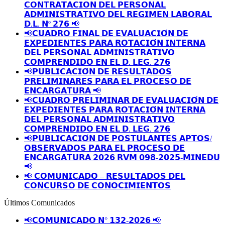
𝗖𝗢𝗡𝗧𝗥𝗔𝗧𝗔𝗖𝗜𝗢𝗡 𝗗𝗘𝗟 𝗣𝗘𝗥𝗦𝗢𝗡𝗔𝗟
𝗔𝗗𝗠𝗜𝗡𝗜𝗦𝗧𝗥𝗔𝗧𝗜𝗩𝗢 𝗗𝗘𝗟 𝗥𝗘𝗚𝗜𝗠𝗘𝗡 𝗟𝗔𝗕𝗢𝗥𝗔𝗟
𝗗.𝗟. 𝗡º 𝟮𝟳𝟲 📢
📢𝗖𝗨𝗔𝗗𝗥𝗢 𝗙𝗜𝗡𝗔𝗟 𝗗𝗘 𝗘𝗩𝗔𝗟𝗨𝗔𝗖𝗜𝗢́𝗡 𝗗𝗘
𝗘𝗫𝗣𝗘𝗗𝗜𝗘𝗡𝗧𝗘𝗦 𝗣𝗔𝗥𝗔 𝗥𝗢𝗧𝗔𝗖𝗜𝗢́𝗡 𝗜𝗡𝗧𝗘𝗥𝗡𝗔
𝗗𝗘𝗟 𝗣𝗘𝗥𝗦𝗢𝗡𝗔𝗟 𝗔𝗗𝗠𝗜𝗡𝗜𝗦𝗧𝗥𝗔𝗧𝗜𝗩𝗢
𝗖𝗢𝗠𝗣𝗥𝗘𝗡𝗗𝗜𝗗𝗢 𝗘𝗡 𝗘𝗟 𝗗. 𝗟𝗘𝗚. 𝟮𝟳𝟲
📢𝗣𝗨𝗕𝗟𝗜𝗖𝗔𝗖𝗜𝗢́𝗡 𝗗𝗘 𝗥𝗘𝗦𝗨𝗟𝗧𝗔𝗗𝗢𝗦
𝗣𝗥𝗘𝗟𝗜𝗠𝗜𝗡𝗔𝗥𝗘𝗦 𝗣𝗔𝗥𝗔 𝗘𝗟 𝗣𝗥𝗢𝗖𝗘𝗦𝗢 𝗗𝗘
𝗘𝗡𝗖𝗔𝗥𝗚𝗔𝗧𝗨𝗥𝗔 📢
📢𝗖𝗨𝗔𝗗𝗥𝗢 𝗣𝗥𝗘𝗟𝗜𝗠𝗜𝗡𝗔𝗥 𝗗𝗘 𝗘𝗩𝗔𝗟𝗨𝗔𝗖𝗜𝗢́𝗡 𝗗𝗘
𝗘𝗫𝗣𝗘𝗗𝗜𝗘𝗡𝗧𝗘𝗦 𝗣𝗔𝗥𝗔 𝗥𝗢𝗧𝗔𝗖𝗜𝗢́𝗡 𝗜𝗡𝗧𝗘𝗥𝗡𝗔
𝗗𝗘𝗟 𝗣𝗘𝗥𝗦𝗢𝗡𝗔𝗟 𝗔𝗗𝗠𝗜𝗡𝗜𝗦𝗧𝗥𝗔𝗧𝗜𝗩𝗢
𝗖𝗢𝗠𝗣𝗥𝗘𝗡𝗗𝗜𝗗𝗢 𝗘𝗡 𝗘𝗟 𝗗. 𝗟𝗘𝗚. 𝟮𝟳𝟲
📢𝗣𝗨𝗕𝗟𝗜𝗖𝗔𝗖𝗜𝗢́𝗡 𝗗𝗘 𝗣𝗢𝗦𝗧𝗨𝗟𝗔𝗡𝗧𝗘𝗦 𝗔𝗣𝗧𝗢𝗦/
𝗢𝗕𝗦𝗘𝗥𝗩𝗔𝗗𝗢𝗦 𝗣𝗔𝗥𝗔 𝗘𝗟 𝗣𝗥𝗢𝗖𝗘𝗦𝗢 𝗗𝗘
𝗘𝗡𝗖𝗔𝗥𝗚𝗔𝗧𝗨𝗥𝗔 𝟮𝟬𝟮𝟲 𝗥𝗩𝗠 𝟬𝟵𝟴-𝟮𝟬𝟮𝟱-𝗠𝗜𝗡𝗘𝗗𝗨
📢
📢 𝗖𝗢𝗠𝗨𝗡𝗜𝗖𝗔𝗗𝗢 – 𝗥𝗘𝗦𝗨𝗟𝗧𝗔𝗗𝗢𝗦 𝗗𝗘𝗟
𝗖𝗢𝗡𝗖𝗨𝗥𝗦𝗢 𝗗𝗘 𝗖𝗢𝗡𝗢𝗖𝗜𝗠𝗜𝗘𝗡𝗧𝗢𝗦
Últimos Comunicados
📢𝗖𝗢𝗠𝗨𝗡𝗜𝗖𝗔𝗗𝗢 𝗡° 𝟭𝟯𝟮-𝟮𝟬𝟮𝟲 📢