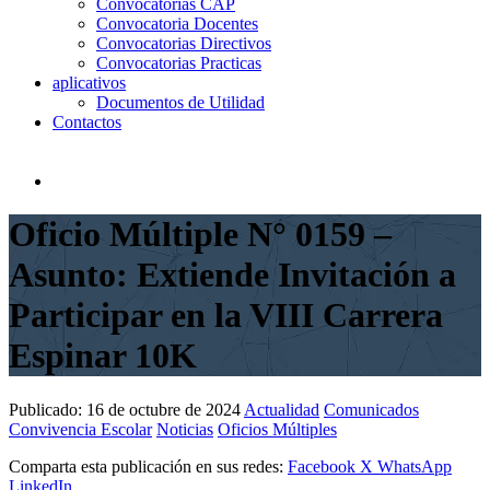
Convocatorias CAP
Convocatoria Docentes
Convocatorias Directivos
Convocatorias Practicas
aplicativos
Documentos de Utilidad
Contactos
Oficio Múltiple N° 0159 –
Asunto: Extiende Invitación a
Participar en la VIII Carrera
Espinar 10K
Publicado:
16 de octubre de 2024
Actualidad
Comunicados
Convivencia Escolar
Noticias
Oficios Múltiples
Comparta esta publicación en sus redes:
Facebook
X
WhatsApp
LinkedIn