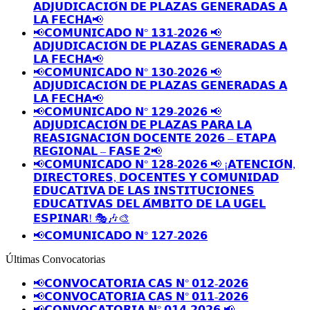
𝗔𝗗𝗝𝗨𝗗𝗜𝗖𝗔𝗖𝗜𝗢́𝗡 𝗗𝗘 𝗣𝗟𝗔𝗭𝗔𝗦 𝗚𝗘𝗡𝗘𝗥𝗔𝗗𝗔𝗦 𝗔
𝗟𝗔 𝗙𝗘𝗖𝗛𝗔📢
📢𝗖𝗢𝗠𝗨𝗡𝗜𝗖𝗔𝗗𝗢 𝗡° 𝟭𝟯𝟭-𝟮𝟬𝟮𝟲 📢
𝗔𝗗𝗝𝗨𝗗𝗜𝗖𝗔𝗖𝗜𝗢́𝗡 𝗗𝗘 𝗣𝗟𝗔𝗭𝗔𝗦 𝗚𝗘𝗡𝗘𝗥𝗔𝗗𝗔𝗦 𝗔
𝗟𝗔 𝗙𝗘𝗖𝗛𝗔📢
📢𝗖𝗢𝗠𝗨𝗡𝗜𝗖𝗔𝗗𝗢 𝗡° 𝟭𝟯𝟬-𝟮𝟬𝟮𝟲 📢
𝗔𝗗𝗝𝗨𝗗𝗜𝗖𝗔𝗖𝗜𝗢́𝗡 𝗗𝗘 𝗣𝗟𝗔𝗭𝗔𝗦 𝗚𝗘𝗡𝗘𝗥𝗔𝗗𝗔𝗦 𝗔
𝗟𝗔 𝗙𝗘𝗖𝗛𝗔📢
📢𝗖𝗢𝗠𝗨𝗡𝗜𝗖𝗔𝗗𝗢 𝗡° 𝟭𝟮𝟵-𝟮𝟬𝟮𝟲 📢
𝗔𝗗𝗝𝗨𝗗𝗜𝗖𝗔𝗖𝗜𝗢́𝗡 𝗗𝗘 𝗣𝗟𝗔𝗭𝗔𝗦 𝗣𝗔𝗥𝗔 𝗟𝗔
𝗥𝗘𝗔𝗦𝗜𝗚𝗡𝗔𝗖𝗜𝗢́𝗡 𝗗𝗢𝗖𝗘𝗡𝗧𝗘 𝟮𝟬𝟮𝟲 – 𝗘𝗧𝗔𝗣𝗔
𝗥𝗘𝗚𝗜𝗢𝗡𝗔𝗟 – 𝗙𝗔𝗦𝗘 𝟮📢
📢𝗖𝗢𝗠𝗨𝗡𝗜𝗖𝗔𝗗𝗢 𝗡° 𝟭𝟮𝟴-𝟮𝟬𝟮𝟲 📢 ¡𝗔𝗧𝗘𝗡𝗖𝗜𝗢́𝗡,
𝗗𝗜𝗥𝗘𝗖𝗧𝗢𝗥𝗘𝗦, 𝗗𝗢𝗖𝗘𝗡𝗧𝗘𝗦 𝗬 𝗖𝗢𝗠𝗨𝗡𝗜𝗗𝗔𝗗
𝗘𝗗𝗨𝗖𝗔𝗧𝗜𝗩𝗔 𝗗𝗘 𝗟𝗔𝗦 𝗜𝗡𝗦𝗧𝗜𝗧𝗨𝗖𝗜𝗢𝗡𝗘𝗦
𝗘𝗗𝗨𝗖𝗔𝗧𝗜𝗩𝗔𝗦 𝗗𝗘𝗟 𝗔́𝗠𝗕𝗜𝗧𝗢 𝗗𝗘 𝗟𝗔 𝗨𝗚𝗘𝗟
𝗘𝗦𝗣𝗜𝗡𝗔𝗥! 🎭🎶🎨
📢𝗖𝗢𝗠𝗨𝗡𝗜𝗖𝗔𝗗𝗢 𝗡° 𝟭𝟮𝟳-𝟮𝟬𝟮𝟲
Últimas Convocatorias
📢𝗖𝗢𝗡𝗩𝗢𝗖𝗔𝗧𝗢𝗥𝗜𝗔 𝗖𝗔𝗦 𝗡° 𝟬𝟭𝟮-𝟮𝟬𝟮𝟲
📢𝗖𝗢𝗡𝗩𝗢𝗖𝗔𝗧𝗢𝗥𝗜𝗔 𝗖𝗔𝗦 𝗡° 𝟬𝟭𝟭-𝟮𝟬𝟮𝟲
📢𝗖𝗢𝗡𝗩𝗢𝗖𝗔𝗧𝗢𝗥𝗜𝗔 𝗡° 𝟬𝟭𝟰-𝟮𝟬𝟮𝟲 📢