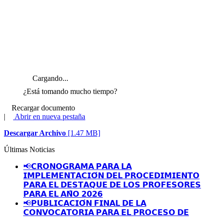
Cargando...
¿Está tomando mucho tiempo?
Recargar documento
|
Abrir en nueva pestaña
Descargar Archivo
[1.47 MB]
Últimas Noticias
📢𝗖𝗥𝗢𝗡𝗢𝗚𝗥𝗔𝗠𝗔 𝗣𝗔𝗥𝗔 𝗟𝗔
𝗜𝗠𝗣𝗟𝗘𝗠𝗘𝗡𝗧𝗔𝗖𝗜𝗢́𝗡 𝗗𝗘𝗟 𝗣𝗥𝗢𝗖𝗘𝗗𝗜𝗠𝗜𝗘𝗡𝗧𝗢
𝗣𝗔𝗥𝗔 𝗘𝗟 𝗗𝗘𝗦𝗧𝗔𝗤𝗨𝗘 𝗗𝗘 𝗟𝗢𝗦 𝗣𝗥𝗢𝗙𝗘𝗦𝗢𝗥𝗘𝗦
𝗣𝗔𝗥𝗔 𝗘𝗟 𝗔𝗡̃𝗢 𝟮𝟬𝟮𝟲
📢𝗣𝗨𝗕𝗟𝗜𝗖𝗔𝗖𝗜𝗢́𝗡 𝗙𝗜𝗡𝗔𝗟 𝗗𝗘 𝗟𝗔
𝗖𝗢𝗡𝗩𝗢𝗖𝗔𝗧𝗢𝗥𝗜𝗔 𝗣𝗔𝗥𝗔 𝗘𝗟 𝗣𝗥𝗢𝗖𝗘𝗦𝗢 𝗗𝗘