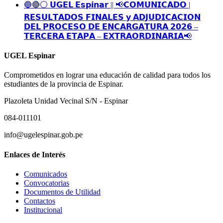
🔵🔴⚪️ 𝗨𝗚𝗘𝗟 𝗘𝘀𝗽𝗶𝗻𝗮𝗿 || 📢𝗖𝗢𝗠𝗨𝗡𝗜𝗖𝗔𝗗𝗢 |
𝗥𝗘𝗦𝗨𝗟𝗧𝗔𝗗𝗢𝗦 𝗙𝗜𝗡𝗔𝗟𝗘𝗦 𝘆 𝗔𝗗𝗝𝗨𝗗𝗜𝗖𝗔𝗖𝗜𝗢𝗡
𝗗𝗘𝗟 𝗣𝗥𝗢𝗖𝗘𝗦𝗢 𝗗𝗘 𝗘𝗡𝗖𝗔𝗥𝗚𝗔𝗧𝗨𝗥𝗔 𝟮𝟬𝟮𝟲 –
𝗧𝗘𝗥𝗖𝗘𝗥𝗔 𝗘𝗧𝗔𝗣𝗔 – 𝗘𝗫𝗧𝗥𝗔𝗢𝗥𝗗𝗜𝗡𝗔𝗥𝗜𝗔📢
UGEL Espinar
Comprometidos en lograr una educación de calidad para todos los
estudiantes de la provincia de Espinar.
Plazoleta Unidad Vecinal S/N - Espinar
084-011101
info@ugelespinar.gob.pe
Enlaces de Interés
Comunicados
Convocatorias
Documentos de Utilidad
Contactos
Institucional