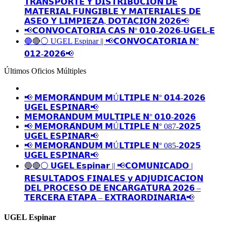
𝗧𝗥𝗔𝗡𝗦𝗣𝗢𝗥𝗧𝗘 𝗬 𝗗𝗜𝗦𝗧𝗥𝗜𝗕𝗨𝗖𝗜𝗢𝗡 𝗗𝗘
𝗠𝗔𝗧𝗘𝗥𝗜𝗔𝗟 𝗙𝗨𝗡𝗚𝗜𝗕𝗟𝗘 𝗬 𝗠𝗔𝗧𝗘𝗥𝗜𝗔𝗟𝗘𝗦 𝗗𝗘
𝗔𝗦𝗘𝗢 𝗬 𝗟𝗜𝗠𝗣𝗜𝗘𝗭𝗔, 𝗗𝗢𝗧𝗔𝗖𝗜𝗢́𝗡 𝟮𝟬𝟮𝟲📢
📢𝗖𝗢𝗡𝗩𝗢𝗖𝗔𝗧𝗢𝗥𝗜𝗔 𝗖𝗔𝗦 𝗡º 𝟬𝟭𝟬-𝟮𝟬𝟮𝟲-𝗨𝗚𝗘𝗟-𝗘
🔵🔴⚪️ UGEL Espinar || 📢𝗖𝗢𝗡𝗩𝗢𝗖𝗔𝗧𝗢𝗥𝗜𝗔 𝗡°
𝟬𝟭𝟮-𝟮𝟬𝟮𝟲📢
Últimos Oficios Múltiples
📢 𝗠𝗘𝗠𝗢𝗥𝗔́𝗡𝗗𝗨𝗠 𝗠Ú𝗟𝗧𝗜𝗣𝗟𝗘 𝗡° 𝟬𝟭𝟰-𝟮𝟬𝟮𝟲
𝗨𝗚𝗘𝗟 𝗘𝗦𝗣𝗜𝗡𝗔𝗥📢
𝗠𝗘𝗠𝗢𝗥𝗔𝗡𝗗𝗨𝗠 𝗠𝗨𝗟𝗧𝗜𝗣𝗟𝗘 𝗡° 𝟬𝟭𝟬-𝟮𝟬𝟮𝟲
📢 𝗠𝗘𝗠𝗢𝗥𝗔́𝗡𝗗𝗨𝗠 𝗠Ú𝗟𝗧𝗜𝗣𝗟𝗘 𝗡° 087-𝟮𝟬𝟮𝟱
𝗨𝗚𝗘𝗟 𝗘𝗦𝗣𝗜𝗡𝗔𝗥📢
📢 𝗠𝗘𝗠𝗢𝗥𝗔́𝗡𝗗𝗨𝗠 𝗠Ú𝗟𝗧𝗜𝗣𝗟𝗘 𝗡° 085-𝟮𝟬𝟮𝟱
𝗨𝗚𝗘𝗟 𝗘𝗦𝗣𝗜𝗡𝗔𝗥📢
🔵🔴⚪️ 𝗨𝗚𝗘𝗟 𝗘𝘀𝗽𝗶𝗻𝗮𝗿 || 📢𝗖𝗢𝗠𝗨𝗡𝗜𝗖𝗔𝗗𝗢 |
𝗥𝗘𝗦𝗨𝗟𝗧𝗔𝗗𝗢𝗦 𝗙𝗜𝗡𝗔𝗟𝗘𝗦 𝘆 𝗔𝗗𝗝𝗨𝗗𝗜𝗖𝗔𝗖𝗜𝗢𝗡
𝗗𝗘𝗟 𝗣𝗥𝗢𝗖𝗘𝗦𝗢 𝗗𝗘 𝗘𝗡𝗖𝗔𝗥𝗚𝗔𝗧𝗨𝗥𝗔 𝟮𝟬𝟮𝟲 –
𝗧𝗘𝗥𝗖𝗘𝗥𝗔 𝗘𝗧𝗔𝗣𝗔 – 𝗘𝗫𝗧𝗥𝗔𝗢𝗥𝗗𝗜𝗡𝗔𝗥𝗜𝗔📢
UGEL Espinar