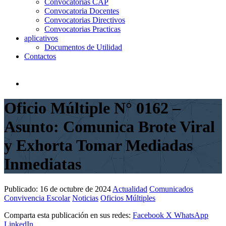
Convocatorias CAP
Convocatoria Docentes
Convocatorias Directivos
Convocatorias Practicas
aplicativos
Documentos de Utilidad
Contactos
Oficio Múltiple N° 0162 –
Asunto: Comunica Brote Viral
y Exhorta Tomar Mediadas
Inmediatas
Publicado:
16 de octubre de 2024
Actualidad
Comunicados
Convivencia Escolar
Noticias
Oficios Múltiples
Comparta esta publicación en sus redes:
Facebook
X
WhatsApp
LinkedIn