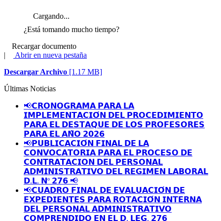
Cargando...
¿Está tomando mucho tiempo?
Recargar documento
|
Abrir en nueva pestaña
Descargar Archivo
[1.17 MB]
Últimas Noticias
📢𝗖𝗥𝗢𝗡𝗢𝗚𝗥𝗔𝗠𝗔 𝗣𝗔𝗥𝗔 𝗟𝗔
𝗜𝗠𝗣𝗟𝗘𝗠𝗘𝗡𝗧𝗔𝗖𝗜𝗢́𝗡 𝗗𝗘𝗟 𝗣𝗥𝗢𝗖𝗘𝗗𝗜𝗠𝗜𝗘𝗡𝗧𝗢
𝗣𝗔𝗥𝗔 𝗘𝗟 𝗗𝗘𝗦𝗧𝗔𝗤𝗨𝗘 𝗗𝗘 𝗟𝗢𝗦 𝗣𝗥𝗢𝗙𝗘𝗦𝗢𝗥𝗘𝗦
𝗣𝗔𝗥𝗔 𝗘𝗟 𝗔𝗡̃𝗢 𝟮𝟬𝟮𝟲
📢𝗣𝗨𝗕𝗟𝗜𝗖𝗔𝗖𝗜𝗢́𝗡 𝗙𝗜𝗡𝗔𝗟 𝗗𝗘 𝗟𝗔
𝗖𝗢𝗡𝗩𝗢𝗖𝗔𝗧𝗢𝗥𝗜𝗔 𝗣𝗔𝗥𝗔 𝗘𝗟 𝗣𝗥𝗢𝗖𝗘𝗦𝗢 𝗗𝗘
𝗖𝗢𝗡𝗧𝗥𝗔𝗧𝗔𝗖𝗜𝗢𝗡 𝗗𝗘𝗟 𝗣𝗘𝗥𝗦𝗢𝗡𝗔𝗟
𝗔𝗗𝗠𝗜𝗡𝗜𝗦𝗧𝗥𝗔𝗧𝗜𝗩𝗢 𝗗𝗘𝗟 𝗥𝗘𝗚𝗜𝗠𝗘𝗡 𝗟𝗔𝗕𝗢𝗥𝗔𝗟
𝗗.𝗟. 𝗡º 𝟮𝟳𝟲 📢
📢𝗖𝗨𝗔𝗗𝗥𝗢 𝗙𝗜𝗡𝗔𝗟 𝗗𝗘 𝗘𝗩𝗔𝗟𝗨𝗔𝗖𝗜𝗢́𝗡 𝗗𝗘
𝗘𝗫𝗣𝗘𝗗𝗜𝗘𝗡𝗧𝗘𝗦 𝗣𝗔𝗥𝗔 𝗥𝗢𝗧𝗔𝗖𝗜𝗢́𝗡 𝗜𝗡𝗧𝗘𝗥𝗡𝗔
𝗗𝗘𝗟 𝗣𝗘𝗥𝗦𝗢𝗡𝗔𝗟 𝗔𝗗𝗠𝗜𝗡𝗜𝗦𝗧𝗥𝗔𝗧𝗜𝗩𝗢
𝗖𝗢𝗠𝗣𝗥𝗘𝗡𝗗𝗜𝗗𝗢 𝗘𝗡 𝗘𝗟 𝗗. 𝗟𝗘𝗚. 𝟮𝟳𝟲