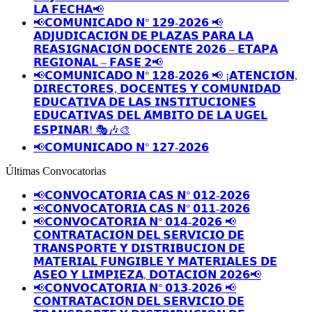
𝗟𝗔 𝗙𝗘𝗖𝗛𝗔📢
📢𝗖𝗢𝗠𝗨𝗡𝗜𝗖𝗔𝗗𝗢 𝗡° 𝟭𝟮𝟵-𝟮𝟬𝟮𝟲 📢
𝗔𝗗𝗝𝗨𝗗𝗜𝗖𝗔𝗖𝗜𝗢́𝗡 𝗗𝗘 𝗣𝗟𝗔𝗭𝗔𝗦 𝗣𝗔𝗥𝗔 𝗟𝗔
𝗥𝗘𝗔𝗦𝗜𝗚𝗡𝗔𝗖𝗜𝗢́𝗡 𝗗𝗢𝗖𝗘𝗡𝗧𝗘 𝟮𝟬𝟮𝟲 – 𝗘𝗧𝗔𝗣𝗔
𝗥𝗘𝗚𝗜𝗢𝗡𝗔𝗟 – 𝗙𝗔𝗦𝗘 𝟮📢
📢𝗖𝗢𝗠𝗨𝗡𝗜𝗖𝗔𝗗𝗢 𝗡° 𝟭𝟮𝟴-𝟮𝟬𝟮𝟲 📢 ¡𝗔𝗧𝗘𝗡𝗖𝗜𝗢́𝗡,
𝗗𝗜𝗥𝗘𝗖𝗧𝗢𝗥𝗘𝗦, 𝗗𝗢𝗖𝗘𝗡𝗧𝗘𝗦 𝗬 𝗖𝗢𝗠𝗨𝗡𝗜𝗗𝗔𝗗
𝗘𝗗𝗨𝗖𝗔𝗧𝗜𝗩𝗔 𝗗𝗘 𝗟𝗔𝗦 𝗜𝗡𝗦𝗧𝗜𝗧𝗨𝗖𝗜𝗢𝗡𝗘𝗦
𝗘𝗗𝗨𝗖𝗔𝗧𝗜𝗩𝗔𝗦 𝗗𝗘𝗟 𝗔́𝗠𝗕𝗜𝗧𝗢 𝗗𝗘 𝗟𝗔 𝗨𝗚𝗘𝗟
𝗘𝗦𝗣𝗜𝗡𝗔𝗥! 🎭🎶🎨
📢𝗖𝗢𝗠𝗨𝗡𝗜𝗖𝗔𝗗𝗢 𝗡° 𝟭𝟮𝟳-𝟮𝟬𝟮𝟲
Últimas Convocatorias
📢𝗖𝗢𝗡𝗩𝗢𝗖𝗔𝗧𝗢𝗥𝗜𝗔 𝗖𝗔𝗦 𝗡° 𝟬𝟭𝟮-𝟮𝟬𝟮𝟲
📢𝗖𝗢𝗡𝗩𝗢𝗖𝗔𝗧𝗢𝗥𝗜𝗔 𝗖𝗔𝗦 𝗡° 𝟬𝟭𝟭-𝟮𝟬𝟮𝟲
📢𝗖𝗢𝗡𝗩𝗢𝗖𝗔𝗧𝗢𝗥𝗜𝗔 𝗡° 𝟬𝟭𝟰-𝟮𝟬𝟮𝟲 📢
𝗖𝗢𝗡𝗧𝗥𝗔𝗧𝗔𝗖𝗜𝗢́𝗡 𝗗𝗘𝗟 𝗦𝗘𝗥𝗩𝗜𝗖𝗜𝗢 𝗗𝗘
𝗧𝗥𝗔𝗡𝗦𝗣𝗢𝗥𝗧𝗘 𝗬 𝗗𝗜𝗦𝗧𝗥𝗜𝗕𝗨𝗖𝗜𝗢𝗡 𝗗𝗘
𝗠𝗔𝗧𝗘𝗥𝗜𝗔𝗟 𝗙𝗨𝗡𝗚𝗜𝗕𝗟𝗘 𝗬 𝗠𝗔𝗧𝗘𝗥𝗜𝗔𝗟𝗘𝗦 𝗗𝗘
𝗔𝗦𝗘𝗢 𝗬 𝗟𝗜𝗠𝗣𝗜𝗘𝗭𝗔, 𝗗𝗢𝗧𝗔𝗖𝗜𝗢́𝗡 𝟮𝟬𝟮𝟲📢
📢𝗖𝗢𝗡𝗩𝗢𝗖𝗔𝗧𝗢𝗥𝗜𝗔 𝗡° 𝟬𝟭𝟯-𝟮𝟬𝟮𝟲 📢
𝗖𝗢𝗡𝗧𝗥𝗔𝗧𝗔𝗖𝗜𝗢́𝗡 𝗗𝗘𝗟 𝗦𝗘𝗥𝗩𝗜𝗖𝗜𝗢 𝗗𝗘