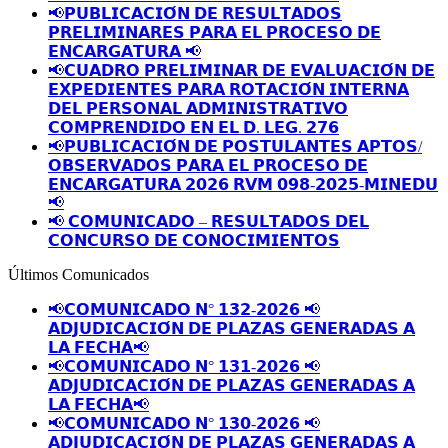
📢𝗣𝗨𝗕𝗟𝗜𝗖𝗔𝗖𝗜𝗢́𝗡 𝗗𝗘 𝗥𝗘𝗦𝗨𝗟𝗧𝗔𝗗𝗢𝗦
𝗣𝗥𝗘𝗟𝗜𝗠𝗜𝗡𝗔𝗥𝗘𝗦 𝗣𝗔𝗥𝗔 𝗘𝗟 𝗣𝗥𝗢𝗖𝗘𝗦𝗢 𝗗𝗘
𝗘𝗡𝗖𝗔𝗥𝗚𝗔𝗧𝗨𝗥𝗔 📢
📢𝗖𝗨𝗔𝗗𝗥𝗢 𝗣𝗥𝗘𝗟𝗜𝗠𝗜𝗡𝗔𝗥 𝗗𝗘 𝗘𝗩𝗔𝗟𝗨𝗔𝗖𝗜𝗢́𝗡 𝗗𝗘
𝗘𝗫𝗣𝗘𝗗𝗜𝗘𝗡𝗧𝗘𝗦 𝗣𝗔𝗥𝗔 𝗥𝗢𝗧𝗔𝗖𝗜𝗢́𝗡 𝗜𝗡𝗧𝗘𝗥𝗡𝗔
𝗗𝗘𝗟 𝗣𝗘𝗥𝗦𝗢𝗡𝗔𝗟 𝗔𝗗𝗠𝗜𝗡𝗜𝗦𝗧𝗥𝗔𝗧𝗜𝗩𝗢
𝗖𝗢𝗠𝗣𝗥𝗘𝗡𝗗𝗜𝗗𝗢 𝗘𝗡 𝗘𝗟 𝗗. 𝗟𝗘𝗚. 𝟮𝟳𝟲
📢𝗣𝗨𝗕𝗟𝗜𝗖𝗔𝗖𝗜𝗢́𝗡 𝗗𝗘 𝗣𝗢𝗦𝗧𝗨𝗟𝗔𝗡𝗧𝗘𝗦 𝗔𝗣𝗧𝗢𝗦/
𝗢𝗕𝗦𝗘𝗥𝗩𝗔𝗗𝗢𝗦 𝗣𝗔𝗥𝗔 𝗘𝗟 𝗣𝗥𝗢𝗖𝗘𝗦𝗢 𝗗𝗘
𝗘𝗡𝗖𝗔𝗥𝗚𝗔𝗧𝗨𝗥𝗔 𝟮𝟬𝟮𝟲 𝗥𝗩𝗠 𝟬𝟵𝟴-𝟮𝟬𝟮𝟱-𝗠𝗜𝗡𝗘𝗗𝗨
📢
📢 𝗖𝗢𝗠𝗨𝗡𝗜𝗖𝗔𝗗𝗢 – 𝗥𝗘𝗦𝗨𝗟𝗧𝗔𝗗𝗢𝗦 𝗗𝗘𝗟
𝗖𝗢𝗡𝗖𝗨𝗥𝗦𝗢 𝗗𝗘 𝗖𝗢𝗡𝗢𝗖𝗜𝗠𝗜𝗘𝗡𝗧𝗢𝗦
Últimos Comunicados
📢𝗖𝗢𝗠𝗨𝗡𝗜𝗖𝗔𝗗𝗢 𝗡° 𝟭𝟯𝟮-𝟮𝟬𝟮𝟲 📢
𝗔𝗗𝗝𝗨𝗗𝗜𝗖𝗔𝗖𝗜𝗢́𝗡 𝗗𝗘 𝗣𝗟𝗔𝗭𝗔𝗦 𝗚𝗘𝗡𝗘𝗥𝗔𝗗𝗔𝗦 𝗔
𝗟𝗔 𝗙𝗘𝗖𝗛𝗔📢
📢𝗖𝗢𝗠𝗨𝗡𝗜𝗖𝗔𝗗𝗢 𝗡° 𝟭𝟯𝟭-𝟮𝟬𝟮𝟲 📢
𝗔𝗗𝗝𝗨𝗗𝗜𝗖𝗔𝗖𝗜𝗢́𝗡 𝗗𝗘 𝗣𝗟𝗔𝗭𝗔𝗦 𝗚𝗘𝗡𝗘𝗥𝗔𝗗𝗔𝗦 𝗔
𝗟𝗔 𝗙𝗘𝗖𝗛𝗔📢
📢𝗖𝗢𝗠𝗨𝗡𝗜𝗖𝗔𝗗𝗢 𝗡° 𝟭𝟯𝟬-𝟮𝟬𝟮𝟲 📢
𝗔𝗗𝗝𝗨𝗗𝗜𝗖𝗔𝗖𝗜𝗢́𝗡 𝗗𝗘 𝗣𝗟𝗔𝗭𝗔𝗦 𝗚𝗘𝗡𝗘𝗥𝗔𝗗𝗔𝗦 𝗔