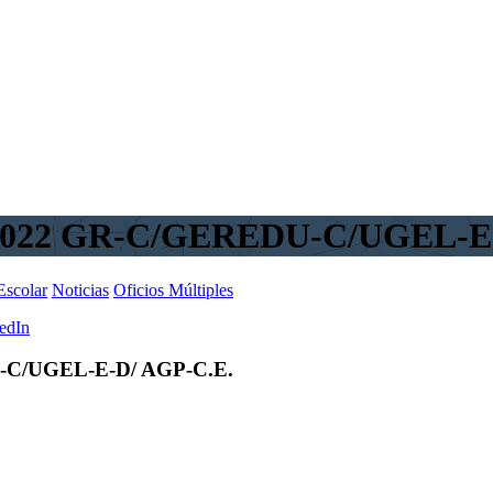
2022 GR-C/GEREDU-C/UGEL-E-
Escolar
Noticias
Oficios Múltiples
edIn
-C/UGEL-E-D/ AGP-C.E.