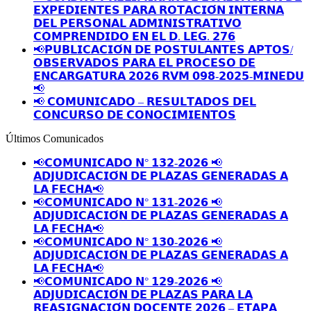
𝗘𝗫𝗣𝗘𝗗𝗜𝗘𝗡𝗧𝗘𝗦 𝗣𝗔𝗥𝗔 𝗥𝗢𝗧𝗔𝗖𝗜𝗢́𝗡 𝗜𝗡𝗧𝗘𝗥𝗡𝗔
𝗗𝗘𝗟 𝗣𝗘𝗥𝗦𝗢𝗡𝗔𝗟 𝗔𝗗𝗠𝗜𝗡𝗜𝗦𝗧𝗥𝗔𝗧𝗜𝗩𝗢
𝗖𝗢𝗠𝗣𝗥𝗘𝗡𝗗𝗜𝗗𝗢 𝗘𝗡 𝗘𝗟 𝗗. 𝗟𝗘𝗚. 𝟮𝟳𝟲
📢𝗣𝗨𝗕𝗟𝗜𝗖𝗔𝗖𝗜𝗢́𝗡 𝗗𝗘 𝗣𝗢𝗦𝗧𝗨𝗟𝗔𝗡𝗧𝗘𝗦 𝗔𝗣𝗧𝗢𝗦/
𝗢𝗕𝗦𝗘𝗥𝗩𝗔𝗗𝗢𝗦 𝗣𝗔𝗥𝗔 𝗘𝗟 𝗣𝗥𝗢𝗖𝗘𝗦𝗢 𝗗𝗘
𝗘𝗡𝗖𝗔𝗥𝗚𝗔𝗧𝗨𝗥𝗔 𝟮𝟬𝟮𝟲 𝗥𝗩𝗠 𝟬𝟵𝟴-𝟮𝟬𝟮𝟱-𝗠𝗜𝗡𝗘𝗗𝗨
📢
📢 𝗖𝗢𝗠𝗨𝗡𝗜𝗖𝗔𝗗𝗢 – 𝗥𝗘𝗦𝗨𝗟𝗧𝗔𝗗𝗢𝗦 𝗗𝗘𝗟
𝗖𝗢𝗡𝗖𝗨𝗥𝗦𝗢 𝗗𝗘 𝗖𝗢𝗡𝗢𝗖𝗜𝗠𝗜𝗘𝗡𝗧𝗢𝗦
Últimos Comunicados
📢𝗖𝗢𝗠𝗨𝗡𝗜𝗖𝗔𝗗𝗢 𝗡° 𝟭𝟯𝟮-𝟮𝟬𝟮𝟲 📢
𝗔𝗗𝗝𝗨𝗗𝗜𝗖𝗔𝗖𝗜𝗢́𝗡 𝗗𝗘 𝗣𝗟𝗔𝗭𝗔𝗦 𝗚𝗘𝗡𝗘𝗥𝗔𝗗𝗔𝗦 𝗔
𝗟𝗔 𝗙𝗘𝗖𝗛𝗔📢
📢𝗖𝗢𝗠𝗨𝗡𝗜𝗖𝗔𝗗𝗢 𝗡° 𝟭𝟯𝟭-𝟮𝟬𝟮𝟲 📢
𝗔𝗗𝗝𝗨𝗗𝗜𝗖𝗔𝗖𝗜𝗢́𝗡 𝗗𝗘 𝗣𝗟𝗔𝗭𝗔𝗦 𝗚𝗘𝗡𝗘𝗥𝗔𝗗𝗔𝗦 𝗔
𝗟𝗔 𝗙𝗘𝗖𝗛𝗔📢
📢𝗖𝗢𝗠𝗨𝗡𝗜𝗖𝗔𝗗𝗢 𝗡° 𝟭𝟯𝟬-𝟮𝟬𝟮𝟲 📢
𝗔𝗗𝗝𝗨𝗗𝗜𝗖𝗔𝗖𝗜𝗢́𝗡 𝗗𝗘 𝗣𝗟𝗔𝗭𝗔𝗦 𝗚𝗘𝗡𝗘𝗥𝗔𝗗𝗔𝗦 𝗔
𝗟𝗔 𝗙𝗘𝗖𝗛𝗔📢
📢𝗖𝗢𝗠𝗨𝗡𝗜𝗖𝗔𝗗𝗢 𝗡° 𝟭𝟮𝟵-𝟮𝟬𝟮𝟲 📢
𝗔𝗗𝗝𝗨𝗗𝗜𝗖𝗔𝗖𝗜𝗢́𝗡 𝗗𝗘 𝗣𝗟𝗔𝗭𝗔𝗦 𝗣𝗔𝗥𝗔 𝗟𝗔
𝗥𝗘𝗔𝗦𝗜𝗚𝗡𝗔𝗖𝗜𝗢́𝗡 𝗗𝗢𝗖𝗘𝗡𝗧𝗘 𝟮𝟬𝟮𝟲 – 𝗘𝗧𝗔𝗣𝗔