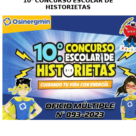
𝟭𝟬° 𝗖𝗢𝗡𝗖𝗨𝗥𝗦𝗢 𝗘𝗦𝗖𝗢𝗟𝗔𝗥 𝗗𝗘
𝗛𝗜𝗦𝗧𝗢𝗥𝗜𝗘𝗧𝗔𝗦