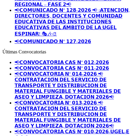
𝗥𝗘𝗚𝗜𝗢𝗡𝗔𝗟 – 𝗙𝗔𝗦𝗘 𝟮📢
📢𝗖𝗢𝗠𝗨𝗡𝗜𝗖𝗔𝗗𝗢 𝗡° 𝟭𝟮𝟴-𝟮𝟬𝟮𝟲 📢 ¡𝗔𝗧𝗘𝗡𝗖𝗜𝗢́𝗡,
𝗗𝗜𝗥𝗘𝗖𝗧𝗢𝗥𝗘𝗦, 𝗗𝗢𝗖𝗘𝗡𝗧𝗘𝗦 𝗬 𝗖𝗢𝗠𝗨𝗡𝗜𝗗𝗔𝗗
𝗘𝗗𝗨𝗖𝗔𝗧𝗜𝗩𝗔 𝗗𝗘 𝗟𝗔𝗦 𝗜𝗡𝗦𝗧𝗜𝗧𝗨𝗖𝗜𝗢𝗡𝗘𝗦
𝗘𝗗𝗨𝗖𝗔𝗧𝗜𝗩𝗔𝗦 𝗗𝗘𝗟 𝗔́𝗠𝗕𝗜𝗧𝗢 𝗗𝗘 𝗟𝗔 𝗨𝗚𝗘𝗟
𝗘𝗦𝗣𝗜𝗡𝗔𝗥! 🎭🎶🎨
📢𝗖𝗢𝗠𝗨𝗡𝗜𝗖𝗔𝗗𝗢 𝗡° 𝟭𝟮𝟳-𝟮𝟬𝟮𝟲
Últimas Convocatorias
📢𝗖𝗢𝗡𝗩𝗢𝗖𝗔𝗧𝗢𝗥𝗜𝗔 𝗖𝗔𝗦 𝗡° 𝟬𝟭𝟮-𝟮𝟬𝟮𝟲
📢𝗖𝗢𝗡𝗩𝗢𝗖𝗔𝗧𝗢𝗥𝗜𝗔 𝗖𝗔𝗦 𝗡° 𝟬𝟭𝟭-𝟮𝟬𝟮𝟲
📢𝗖𝗢𝗡𝗩𝗢𝗖𝗔𝗧𝗢𝗥𝗜𝗔 𝗡° 𝟬𝟭𝟰-𝟮𝟬𝟮𝟲 📢
𝗖𝗢𝗡𝗧𝗥𝗔𝗧𝗔𝗖𝗜𝗢́𝗡 𝗗𝗘𝗟 𝗦𝗘𝗥𝗩𝗜𝗖𝗜𝗢 𝗗𝗘
𝗧𝗥𝗔𝗡𝗦𝗣𝗢𝗥𝗧𝗘 𝗬 𝗗𝗜𝗦𝗧𝗥𝗜𝗕𝗨𝗖𝗜𝗢𝗡 𝗗𝗘
𝗠𝗔𝗧𝗘𝗥𝗜𝗔𝗟 𝗙𝗨𝗡𝗚𝗜𝗕𝗟𝗘 𝗬 𝗠𝗔𝗧𝗘𝗥𝗜𝗔𝗟𝗘𝗦 𝗗𝗘
𝗔𝗦𝗘𝗢 𝗬 𝗟𝗜𝗠𝗣𝗜𝗘𝗭𝗔, 𝗗𝗢𝗧𝗔𝗖𝗜𝗢́𝗡 𝟮𝟬𝟮𝟲📢
📢𝗖𝗢𝗡𝗩𝗢𝗖𝗔𝗧𝗢𝗥𝗜𝗔 𝗡° 𝟬𝟭𝟯-𝟮𝟬𝟮𝟲 📢
𝗖𝗢𝗡𝗧𝗥𝗔𝗧𝗔𝗖𝗜𝗢́𝗡 𝗗𝗘𝗟 𝗦𝗘𝗥𝗩𝗜𝗖𝗜𝗢 𝗗𝗘
𝗧𝗥𝗔𝗡𝗦𝗣𝗢𝗥𝗧𝗘 𝗬 𝗗𝗜𝗦𝗧𝗥𝗜𝗕𝗨𝗖𝗜𝗢𝗡 𝗗𝗘
𝗠𝗔𝗧𝗘𝗥𝗜𝗔𝗟 𝗙𝗨𝗡𝗚𝗜𝗕𝗟𝗘 𝗬 𝗠𝗔𝗧𝗘𝗥𝗜𝗔𝗟𝗘𝗦 𝗗𝗘
𝗔𝗦𝗘𝗢 𝗬 𝗟𝗜𝗠𝗣𝗜𝗘𝗭𝗔, 𝗗𝗢𝗧𝗔𝗖𝗜𝗢́𝗡 𝟮𝟬𝟮𝟲📢
📢𝗖𝗢𝗡𝗩𝗢𝗖𝗔𝗧𝗢𝗥𝗜𝗔 𝗖𝗔𝗦 𝗡º 𝟬𝟭𝟬-𝟮𝟬𝟮𝟲-𝗨𝗚𝗘𝗟-𝗘