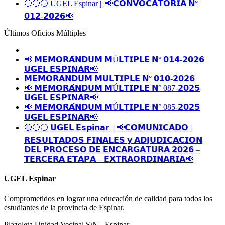
🔵🔴⚪️ UGEL Espinar || 📢𝗖𝗢𝗡𝗩𝗢𝗖𝗔𝗧𝗢𝗥𝗜𝗔 𝗡°
𝟬𝟭𝟮-𝟮𝟬𝟮𝟲📢
Últimos Oficios Múltiples
📢 𝗠𝗘𝗠𝗢𝗥𝗔́𝗡𝗗𝗨𝗠 𝗠Ú𝗟𝗧𝗜𝗣𝗟𝗘 𝗡° 𝟬𝟭𝟰-𝟮𝟬𝟮𝟲
𝗨𝗚𝗘𝗟 𝗘𝗦𝗣𝗜𝗡𝗔𝗥📢
𝗠𝗘𝗠𝗢𝗥𝗔𝗡𝗗𝗨𝗠 𝗠𝗨𝗟𝗧𝗜𝗣𝗟𝗘 𝗡° 𝟬𝟭𝟬-𝟮𝟬𝟮𝟲
📢 𝗠𝗘𝗠𝗢𝗥𝗔́𝗡𝗗𝗨𝗠 𝗠Ú𝗟𝗧𝗜𝗣𝗟𝗘 𝗡° 087-𝟮𝟬𝟮𝟱
𝗨𝗚𝗘𝗟 𝗘𝗦𝗣𝗜𝗡𝗔𝗥📢
📢 𝗠𝗘𝗠𝗢𝗥𝗔́𝗡𝗗𝗨𝗠 𝗠Ú𝗟𝗧𝗜𝗣𝗟𝗘 𝗡° 085-𝟮𝟬𝟮𝟱
𝗨𝗚𝗘𝗟 𝗘𝗦𝗣𝗜𝗡𝗔𝗥📢
🔵🔴⚪️ 𝗨𝗚𝗘𝗟 𝗘𝘀𝗽𝗶𝗻𝗮𝗿 || 📢𝗖𝗢𝗠𝗨𝗡𝗜𝗖𝗔𝗗𝗢 |
𝗥𝗘𝗦𝗨𝗟𝗧𝗔𝗗𝗢𝗦 𝗙𝗜𝗡𝗔𝗟𝗘𝗦 𝘆 𝗔𝗗𝗝𝗨𝗗𝗜𝗖𝗔𝗖𝗜𝗢𝗡
𝗗𝗘𝗟 𝗣𝗥𝗢𝗖𝗘𝗦𝗢 𝗗𝗘 𝗘𝗡𝗖𝗔𝗥𝗚𝗔𝗧𝗨𝗥𝗔 𝟮𝟬𝟮𝟲 –
𝗧𝗘𝗥𝗖𝗘𝗥𝗔 𝗘𝗧𝗔𝗣𝗔 – 𝗘𝗫𝗧𝗥𝗔𝗢𝗥𝗗𝗜𝗡𝗔𝗥𝗜𝗔📢
UGEL Espinar
Comprometidos en lograr una educación de calidad para todos los
estudiantes de la provincia de Espinar.
Plazoleta Unidad Vecinal S/N - Espinar