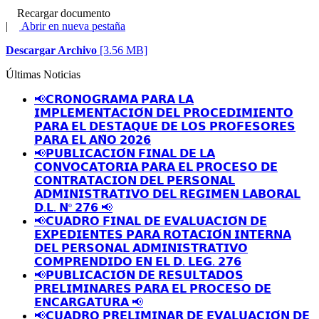
Recargar documento
|
Abrir en nueva pestaña
Descargar Archivo
[3.56 MB]
Últimas Noticias
📢𝗖𝗥𝗢𝗡𝗢𝗚𝗥𝗔𝗠𝗔 𝗣𝗔𝗥𝗔 𝗟𝗔
𝗜𝗠𝗣𝗟𝗘𝗠𝗘𝗡𝗧𝗔𝗖𝗜𝗢́𝗡 𝗗𝗘𝗟 𝗣𝗥𝗢𝗖𝗘𝗗𝗜𝗠𝗜𝗘𝗡𝗧𝗢
𝗣𝗔𝗥𝗔 𝗘𝗟 𝗗𝗘𝗦𝗧𝗔𝗤𝗨𝗘 𝗗𝗘 𝗟𝗢𝗦 𝗣𝗥𝗢𝗙𝗘𝗦𝗢𝗥𝗘𝗦
𝗣𝗔𝗥𝗔 𝗘𝗟 𝗔𝗡̃𝗢 𝟮𝟬𝟮𝟲
📢𝗣𝗨𝗕𝗟𝗜𝗖𝗔𝗖𝗜𝗢́𝗡 𝗙𝗜𝗡𝗔𝗟 𝗗𝗘 𝗟𝗔
𝗖𝗢𝗡𝗩𝗢𝗖𝗔𝗧𝗢𝗥𝗜𝗔 𝗣𝗔𝗥𝗔 𝗘𝗟 𝗣𝗥𝗢𝗖𝗘𝗦𝗢 𝗗𝗘
𝗖𝗢𝗡𝗧𝗥𝗔𝗧𝗔𝗖𝗜𝗢𝗡 𝗗𝗘𝗟 𝗣𝗘𝗥𝗦𝗢𝗡𝗔𝗟
𝗔𝗗𝗠𝗜𝗡𝗜𝗦𝗧𝗥𝗔𝗧𝗜𝗩𝗢 𝗗𝗘𝗟 𝗥𝗘𝗚𝗜𝗠𝗘𝗡 𝗟𝗔𝗕𝗢𝗥𝗔𝗟
𝗗.𝗟. 𝗡º 𝟮𝟳𝟲 📢
📢𝗖𝗨𝗔𝗗𝗥𝗢 𝗙𝗜𝗡𝗔𝗟 𝗗𝗘 𝗘𝗩𝗔𝗟𝗨𝗔𝗖𝗜𝗢́𝗡 𝗗𝗘
𝗘𝗫𝗣𝗘𝗗𝗜𝗘𝗡𝗧𝗘𝗦 𝗣𝗔𝗥𝗔 𝗥𝗢𝗧𝗔𝗖𝗜𝗢́𝗡 𝗜𝗡𝗧𝗘𝗥𝗡𝗔
𝗗𝗘𝗟 𝗣𝗘𝗥𝗦𝗢𝗡𝗔𝗟 𝗔𝗗𝗠𝗜𝗡𝗜𝗦𝗧𝗥𝗔𝗧𝗜𝗩𝗢
𝗖𝗢𝗠𝗣𝗥𝗘𝗡𝗗𝗜𝗗𝗢 𝗘𝗡 𝗘𝗟 𝗗. 𝗟𝗘𝗚. 𝟮𝟳𝟲
📢𝗣𝗨𝗕𝗟𝗜𝗖𝗔𝗖𝗜𝗢́𝗡 𝗗𝗘 𝗥𝗘𝗦𝗨𝗟𝗧𝗔𝗗𝗢𝗦
𝗣𝗥𝗘𝗟𝗜𝗠𝗜𝗡𝗔𝗥𝗘𝗦 𝗣𝗔𝗥𝗔 𝗘𝗟 𝗣𝗥𝗢𝗖𝗘𝗦𝗢 𝗗𝗘
𝗘𝗡𝗖𝗔𝗥𝗚𝗔𝗧𝗨𝗥𝗔 📢
📢𝗖𝗨𝗔𝗗𝗥𝗢 𝗣𝗥𝗘𝗟𝗜𝗠𝗜𝗡𝗔𝗥 𝗗𝗘 𝗘𝗩𝗔𝗟𝗨𝗔𝗖𝗜𝗢́𝗡 𝗗𝗘