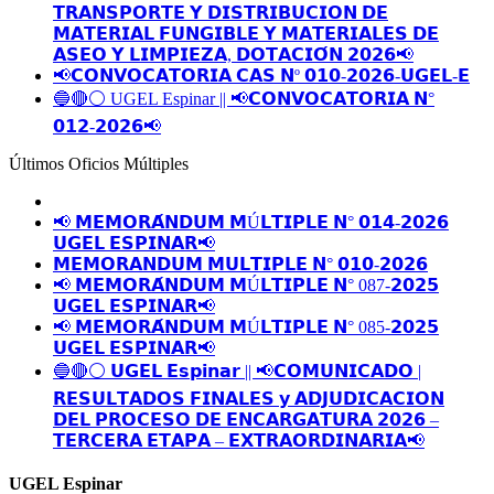
𝗧𝗥𝗔𝗡𝗦𝗣𝗢𝗥𝗧𝗘 𝗬 𝗗𝗜𝗦𝗧𝗥𝗜𝗕𝗨𝗖𝗜𝗢𝗡 𝗗𝗘
𝗠𝗔𝗧𝗘𝗥𝗜𝗔𝗟 𝗙𝗨𝗡𝗚𝗜𝗕𝗟𝗘 𝗬 𝗠𝗔𝗧𝗘𝗥𝗜𝗔𝗟𝗘𝗦 𝗗𝗘
𝗔𝗦𝗘𝗢 𝗬 𝗟𝗜𝗠𝗣𝗜𝗘𝗭𝗔, 𝗗𝗢𝗧𝗔𝗖𝗜𝗢́𝗡 𝟮𝟬𝟮𝟲📢
📢𝗖𝗢𝗡𝗩𝗢𝗖𝗔𝗧𝗢𝗥𝗜𝗔 𝗖𝗔𝗦 𝗡º 𝟬𝟭𝟬-𝟮𝟬𝟮𝟲-𝗨𝗚𝗘𝗟-𝗘
🔵🔴⚪️ UGEL Espinar || 📢𝗖𝗢𝗡𝗩𝗢𝗖𝗔𝗧𝗢𝗥𝗜𝗔 𝗡°
𝟬𝟭𝟮-𝟮𝟬𝟮𝟲📢
Últimos Oficios Múltiples
📢 𝗠𝗘𝗠𝗢𝗥𝗔́𝗡𝗗𝗨𝗠 𝗠Ú𝗟𝗧𝗜𝗣𝗟𝗘 𝗡° 𝟬𝟭𝟰-𝟮𝟬𝟮𝟲
𝗨𝗚𝗘𝗟 𝗘𝗦𝗣𝗜𝗡𝗔𝗥📢
𝗠𝗘𝗠𝗢𝗥𝗔𝗡𝗗𝗨𝗠 𝗠𝗨𝗟𝗧𝗜𝗣𝗟𝗘 𝗡° 𝟬𝟭𝟬-𝟮𝟬𝟮𝟲
📢 𝗠𝗘𝗠𝗢𝗥𝗔́𝗡𝗗𝗨𝗠 𝗠Ú𝗟𝗧𝗜𝗣𝗟𝗘 𝗡° 087-𝟮𝟬𝟮𝟱
𝗨𝗚𝗘𝗟 𝗘𝗦𝗣𝗜𝗡𝗔𝗥📢
📢 𝗠𝗘𝗠𝗢𝗥𝗔́𝗡𝗗𝗨𝗠 𝗠Ú𝗟𝗧𝗜𝗣𝗟𝗘 𝗡° 085-𝟮𝟬𝟮𝟱
𝗨𝗚𝗘𝗟 𝗘𝗦𝗣𝗜𝗡𝗔𝗥📢
🔵🔴⚪️ 𝗨𝗚𝗘𝗟 𝗘𝘀𝗽𝗶𝗻𝗮𝗿 || 📢𝗖𝗢𝗠𝗨𝗡𝗜𝗖𝗔𝗗𝗢 |
𝗥𝗘𝗦𝗨𝗟𝗧𝗔𝗗𝗢𝗦 𝗙𝗜𝗡𝗔𝗟𝗘𝗦 𝘆 𝗔𝗗𝗝𝗨𝗗𝗜𝗖𝗔𝗖𝗜𝗢𝗡
𝗗𝗘𝗟 𝗣𝗥𝗢𝗖𝗘𝗦𝗢 𝗗𝗘 𝗘𝗡𝗖𝗔𝗥𝗚𝗔𝗧𝗨𝗥𝗔 𝟮𝟬𝟮𝟲 –
𝗧𝗘𝗥𝗖𝗘𝗥𝗔 𝗘𝗧𝗔𝗣𝗔 – 𝗘𝗫𝗧𝗥𝗔𝗢𝗥𝗗𝗜𝗡𝗔𝗥𝗜𝗔📢
UGEL Espinar