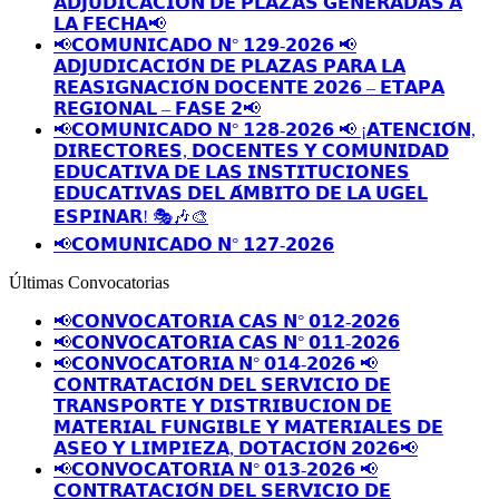
𝗔𝗗𝗝𝗨𝗗𝗜𝗖𝗔𝗖𝗜𝗢́𝗡 𝗗𝗘 𝗣𝗟𝗔𝗭𝗔𝗦 𝗚𝗘𝗡𝗘𝗥𝗔𝗗𝗔𝗦 𝗔
𝗟𝗔 𝗙𝗘𝗖𝗛𝗔📢
📢𝗖𝗢𝗠𝗨𝗡𝗜𝗖𝗔𝗗𝗢 𝗡° 𝟭𝟮𝟵-𝟮𝟬𝟮𝟲 📢
𝗔𝗗𝗝𝗨𝗗𝗜𝗖𝗔𝗖𝗜𝗢́𝗡 𝗗𝗘 𝗣𝗟𝗔𝗭𝗔𝗦 𝗣𝗔𝗥𝗔 𝗟𝗔
𝗥𝗘𝗔𝗦𝗜𝗚𝗡𝗔𝗖𝗜𝗢́𝗡 𝗗𝗢𝗖𝗘𝗡𝗧𝗘 𝟮𝟬𝟮𝟲 – 𝗘𝗧𝗔𝗣𝗔
𝗥𝗘𝗚𝗜𝗢𝗡𝗔𝗟 – 𝗙𝗔𝗦𝗘 𝟮📢
📢𝗖𝗢𝗠𝗨𝗡𝗜𝗖𝗔𝗗𝗢 𝗡° 𝟭𝟮𝟴-𝟮𝟬𝟮𝟲 📢 ¡𝗔𝗧𝗘𝗡𝗖𝗜𝗢́𝗡,
𝗗𝗜𝗥𝗘𝗖𝗧𝗢𝗥𝗘𝗦, 𝗗𝗢𝗖𝗘𝗡𝗧𝗘𝗦 𝗬 𝗖𝗢𝗠𝗨𝗡𝗜𝗗𝗔𝗗
𝗘𝗗𝗨𝗖𝗔𝗧𝗜𝗩𝗔 𝗗𝗘 𝗟𝗔𝗦 𝗜𝗡𝗦𝗧𝗜𝗧𝗨𝗖𝗜𝗢𝗡𝗘𝗦
𝗘𝗗𝗨𝗖𝗔𝗧𝗜𝗩𝗔𝗦 𝗗𝗘𝗟 𝗔́𝗠𝗕𝗜𝗧𝗢 𝗗𝗘 𝗟𝗔 𝗨𝗚𝗘𝗟
𝗘𝗦𝗣𝗜𝗡𝗔𝗥! 🎭🎶🎨
📢𝗖𝗢𝗠𝗨𝗡𝗜𝗖𝗔𝗗𝗢 𝗡° 𝟭𝟮𝟳-𝟮𝟬𝟮𝟲
Últimas Convocatorias
📢𝗖𝗢𝗡𝗩𝗢𝗖𝗔𝗧𝗢𝗥𝗜𝗔 𝗖𝗔𝗦 𝗡° 𝟬𝟭𝟮-𝟮𝟬𝟮𝟲
📢𝗖𝗢𝗡𝗩𝗢𝗖𝗔𝗧𝗢𝗥𝗜𝗔 𝗖𝗔𝗦 𝗡° 𝟬𝟭𝟭-𝟮𝟬𝟮𝟲
📢𝗖𝗢𝗡𝗩𝗢𝗖𝗔𝗧𝗢𝗥𝗜𝗔 𝗡° 𝟬𝟭𝟰-𝟮𝟬𝟮𝟲 📢
𝗖𝗢𝗡𝗧𝗥𝗔𝗧𝗔𝗖𝗜𝗢́𝗡 𝗗𝗘𝗟 𝗦𝗘𝗥𝗩𝗜𝗖𝗜𝗢 𝗗𝗘
𝗧𝗥𝗔𝗡𝗦𝗣𝗢𝗥𝗧𝗘 𝗬 𝗗𝗜𝗦𝗧𝗥𝗜𝗕𝗨𝗖𝗜𝗢𝗡 𝗗𝗘
𝗠𝗔𝗧𝗘𝗥𝗜𝗔𝗟 𝗙𝗨𝗡𝗚𝗜𝗕𝗟𝗘 𝗬 𝗠𝗔𝗧𝗘𝗥𝗜𝗔𝗟𝗘𝗦 𝗗𝗘
𝗔𝗦𝗘𝗢 𝗬 𝗟𝗜𝗠𝗣𝗜𝗘𝗭𝗔, 𝗗𝗢𝗧𝗔𝗖𝗜𝗢́𝗡 𝟮𝟬𝟮𝟲📢
📢𝗖𝗢𝗡𝗩𝗢𝗖𝗔𝗧𝗢𝗥𝗜𝗔 𝗡° 𝟬𝟭𝟯-𝟮𝟬𝟮𝟲 📢
𝗖𝗢𝗡𝗧𝗥𝗔𝗧𝗔𝗖𝗜𝗢́𝗡 𝗗𝗘𝗟 𝗦𝗘𝗥𝗩𝗜𝗖𝗜𝗢 𝗗𝗘