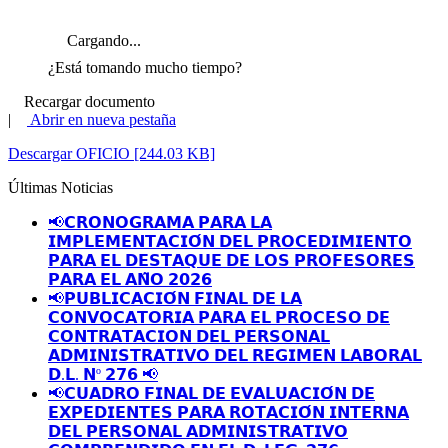
Cargando...
¿Está tomando mucho tiempo?
Recargar documento
|
Abrir en nueva pestaña
Descargar OFICIO [244.03 KB]
Últimas Noticias
📢𝗖𝗥𝗢𝗡𝗢𝗚𝗥𝗔𝗠𝗔 𝗣𝗔𝗥𝗔 𝗟𝗔
𝗜𝗠𝗣𝗟𝗘𝗠𝗘𝗡𝗧𝗔𝗖𝗜𝗢́𝗡 𝗗𝗘𝗟 𝗣𝗥𝗢𝗖𝗘𝗗𝗜𝗠𝗜𝗘𝗡𝗧𝗢
𝗣𝗔𝗥𝗔 𝗘𝗟 𝗗𝗘𝗦𝗧𝗔𝗤𝗨𝗘 𝗗𝗘 𝗟𝗢𝗦 𝗣𝗥𝗢𝗙𝗘𝗦𝗢𝗥𝗘𝗦
𝗣𝗔𝗥𝗔 𝗘𝗟 𝗔𝗡̃𝗢 𝟮𝟬𝟮𝟲
📢𝗣𝗨𝗕𝗟𝗜𝗖𝗔𝗖𝗜𝗢́𝗡 𝗙𝗜𝗡𝗔𝗟 𝗗𝗘 𝗟𝗔
𝗖𝗢𝗡𝗩𝗢𝗖𝗔𝗧𝗢𝗥𝗜𝗔 𝗣𝗔𝗥𝗔 𝗘𝗟 𝗣𝗥𝗢𝗖𝗘𝗦𝗢 𝗗𝗘
𝗖𝗢𝗡𝗧𝗥𝗔𝗧𝗔𝗖𝗜𝗢𝗡 𝗗𝗘𝗟 𝗣𝗘𝗥𝗦𝗢𝗡𝗔𝗟
𝗔𝗗𝗠𝗜𝗡𝗜𝗦𝗧𝗥𝗔𝗧𝗜𝗩𝗢 𝗗𝗘𝗟 𝗥𝗘𝗚𝗜𝗠𝗘𝗡 𝗟𝗔𝗕𝗢𝗥𝗔𝗟
𝗗.𝗟. 𝗡º 𝟮𝟳𝟲 📢
📢𝗖𝗨𝗔𝗗𝗥𝗢 𝗙𝗜𝗡𝗔𝗟 𝗗𝗘 𝗘𝗩𝗔𝗟𝗨𝗔𝗖𝗜𝗢́𝗡 𝗗𝗘
𝗘𝗫𝗣𝗘𝗗𝗜𝗘𝗡𝗧𝗘𝗦 𝗣𝗔𝗥𝗔 𝗥𝗢𝗧𝗔𝗖𝗜𝗢́𝗡 𝗜𝗡𝗧𝗘𝗥𝗡𝗔
𝗗𝗘𝗟 𝗣𝗘𝗥𝗦𝗢𝗡𝗔𝗟 𝗔𝗗𝗠𝗜𝗡𝗜𝗦𝗧𝗥𝗔𝗧𝗜𝗩𝗢