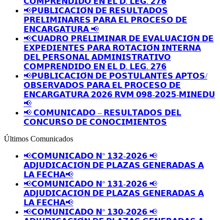
𝗖𝗢𝗠𝗣𝗥𝗘𝗡𝗗𝗜𝗗𝗢 𝗘𝗡 𝗘𝗟 𝗗. 𝗟𝗘𝗚. 𝟮𝟳𝟲
📢𝗣𝗨𝗕𝗟𝗜𝗖𝗔𝗖𝗜𝗢́𝗡 𝗗𝗘 𝗥𝗘𝗦𝗨𝗟𝗧𝗔𝗗𝗢𝗦
𝗣𝗥𝗘𝗟𝗜𝗠𝗜𝗡𝗔𝗥𝗘𝗦 𝗣𝗔𝗥𝗔 𝗘𝗟 𝗣𝗥𝗢𝗖𝗘𝗦𝗢 𝗗𝗘
𝗘𝗡𝗖𝗔𝗥𝗚𝗔𝗧𝗨𝗥𝗔 📢
📢𝗖𝗨𝗔𝗗𝗥𝗢 𝗣𝗥𝗘𝗟𝗜𝗠𝗜𝗡𝗔𝗥 𝗗𝗘 𝗘𝗩𝗔𝗟𝗨𝗔𝗖𝗜𝗢́𝗡 𝗗𝗘
𝗘𝗫𝗣𝗘𝗗𝗜𝗘𝗡𝗧𝗘𝗦 𝗣𝗔𝗥𝗔 𝗥𝗢𝗧𝗔𝗖𝗜𝗢́𝗡 𝗜𝗡𝗧𝗘𝗥𝗡𝗔
𝗗𝗘𝗟 𝗣𝗘𝗥𝗦𝗢𝗡𝗔𝗟 𝗔𝗗𝗠𝗜𝗡𝗜𝗦𝗧𝗥𝗔𝗧𝗜𝗩𝗢
𝗖𝗢𝗠𝗣𝗥𝗘𝗡𝗗𝗜𝗗𝗢 𝗘𝗡 𝗘𝗟 𝗗. 𝗟𝗘𝗚. 𝟮𝟳𝟲
📢𝗣𝗨𝗕𝗟𝗜𝗖𝗔𝗖𝗜𝗢́𝗡 𝗗𝗘 𝗣𝗢𝗦𝗧𝗨𝗟𝗔𝗡𝗧𝗘𝗦 𝗔𝗣𝗧𝗢𝗦/
𝗢𝗕𝗦𝗘𝗥𝗩𝗔𝗗𝗢𝗦 𝗣𝗔𝗥𝗔 𝗘𝗟 𝗣𝗥𝗢𝗖𝗘𝗦𝗢 𝗗𝗘
𝗘𝗡𝗖𝗔𝗥𝗚𝗔𝗧𝗨𝗥𝗔 𝟮𝟬𝟮𝟲 𝗥𝗩𝗠 𝟬𝟵𝟴-𝟮𝟬𝟮𝟱-𝗠𝗜𝗡𝗘𝗗𝗨
📢
📢 𝗖𝗢𝗠𝗨𝗡𝗜𝗖𝗔𝗗𝗢 – 𝗥𝗘𝗦𝗨𝗟𝗧𝗔𝗗𝗢𝗦 𝗗𝗘𝗟
𝗖𝗢𝗡𝗖𝗨𝗥𝗦𝗢 𝗗𝗘 𝗖𝗢𝗡𝗢𝗖𝗜𝗠𝗜𝗘𝗡𝗧𝗢𝗦
Últimos Comunicados
📢𝗖𝗢𝗠𝗨𝗡𝗜𝗖𝗔𝗗𝗢 𝗡° 𝟭𝟯𝟮-𝟮𝟬𝟮𝟲 📢
𝗔𝗗𝗝𝗨𝗗𝗜𝗖𝗔𝗖𝗜𝗢́𝗡 𝗗𝗘 𝗣𝗟𝗔𝗭𝗔𝗦 𝗚𝗘𝗡𝗘𝗥𝗔𝗗𝗔𝗦 𝗔
𝗟𝗔 𝗙𝗘𝗖𝗛𝗔📢
📢𝗖𝗢𝗠𝗨𝗡𝗜𝗖𝗔𝗗𝗢 𝗡° 𝟭𝟯𝟭-𝟮𝟬𝟮𝟲 📢
𝗔𝗗𝗝𝗨𝗗𝗜𝗖𝗔𝗖𝗜𝗢́𝗡 𝗗𝗘 𝗣𝗟𝗔𝗭𝗔𝗦 𝗚𝗘𝗡𝗘𝗥𝗔𝗗𝗔𝗦 𝗔
𝗟𝗔 𝗙𝗘𝗖𝗛𝗔📢
📢𝗖𝗢𝗠𝗨𝗡𝗜𝗖𝗔𝗗𝗢 𝗡° 𝟭𝟯𝟬-𝟮𝟬𝟮𝟲 📢