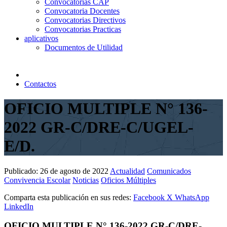
Convocatorias CAP
Convocatoria Docentes
Convocatorias Directivos
Convocatorias Practicas
aplicativos
Documentos de Utilidad
Contactos
OFICIO MULTIPLE N° 136-
2022 GR-C/DRE-C/UGEL-
E/D.
Publicado:
26 de agosto de 2022
Actualidad
Comunicados
Convivencia Escolar
Noticias
Oficios Múltiples
Comparta esta publicación en sus redes:
Facebook
X
WhatsApp
LinkedIn
OFICIO MULTIPLE N° 136-2022 GR-C/DRE-