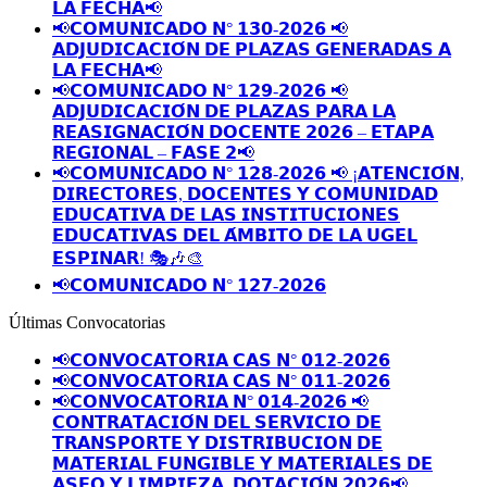
𝗟𝗔 𝗙𝗘𝗖𝗛𝗔📢
📢𝗖𝗢𝗠𝗨𝗡𝗜𝗖𝗔𝗗𝗢 𝗡° 𝟭𝟯𝟬-𝟮𝟬𝟮𝟲 📢
𝗔𝗗𝗝𝗨𝗗𝗜𝗖𝗔𝗖𝗜𝗢́𝗡 𝗗𝗘 𝗣𝗟𝗔𝗭𝗔𝗦 𝗚𝗘𝗡𝗘𝗥𝗔𝗗𝗔𝗦 𝗔
𝗟𝗔 𝗙𝗘𝗖𝗛𝗔📢
📢𝗖𝗢𝗠𝗨𝗡𝗜𝗖𝗔𝗗𝗢 𝗡° 𝟭𝟮𝟵-𝟮𝟬𝟮𝟲 📢
𝗔𝗗𝗝𝗨𝗗𝗜𝗖𝗔𝗖𝗜𝗢́𝗡 𝗗𝗘 𝗣𝗟𝗔𝗭𝗔𝗦 𝗣𝗔𝗥𝗔 𝗟𝗔
𝗥𝗘𝗔𝗦𝗜𝗚𝗡𝗔𝗖𝗜𝗢́𝗡 𝗗𝗢𝗖𝗘𝗡𝗧𝗘 𝟮𝟬𝟮𝟲 – 𝗘𝗧𝗔𝗣𝗔
𝗥𝗘𝗚𝗜𝗢𝗡𝗔𝗟 – 𝗙𝗔𝗦𝗘 𝟮📢
📢𝗖𝗢𝗠𝗨𝗡𝗜𝗖𝗔𝗗𝗢 𝗡° 𝟭𝟮𝟴-𝟮𝟬𝟮𝟲 📢 ¡𝗔𝗧𝗘𝗡𝗖𝗜𝗢́𝗡,
𝗗𝗜𝗥𝗘𝗖𝗧𝗢𝗥𝗘𝗦, 𝗗𝗢𝗖𝗘𝗡𝗧𝗘𝗦 𝗬 𝗖𝗢𝗠𝗨𝗡𝗜𝗗𝗔𝗗
𝗘𝗗𝗨𝗖𝗔𝗧𝗜𝗩𝗔 𝗗𝗘 𝗟𝗔𝗦 𝗜𝗡𝗦𝗧𝗜𝗧𝗨𝗖𝗜𝗢𝗡𝗘𝗦
𝗘𝗗𝗨𝗖𝗔𝗧𝗜𝗩𝗔𝗦 𝗗𝗘𝗟 𝗔́𝗠𝗕𝗜𝗧𝗢 𝗗𝗘 𝗟𝗔 𝗨𝗚𝗘𝗟
𝗘𝗦𝗣𝗜𝗡𝗔𝗥! 🎭🎶🎨
📢𝗖𝗢𝗠𝗨𝗡𝗜𝗖𝗔𝗗𝗢 𝗡° 𝟭𝟮𝟳-𝟮𝟬𝟮𝟲
Últimas Convocatorias
📢𝗖𝗢𝗡𝗩𝗢𝗖𝗔𝗧𝗢𝗥𝗜𝗔 𝗖𝗔𝗦 𝗡° 𝟬𝟭𝟮-𝟮𝟬𝟮𝟲
📢𝗖𝗢𝗡𝗩𝗢𝗖𝗔𝗧𝗢𝗥𝗜𝗔 𝗖𝗔𝗦 𝗡° 𝟬𝟭𝟭-𝟮𝟬𝟮𝟲
📢𝗖𝗢𝗡𝗩𝗢𝗖𝗔𝗧𝗢𝗥𝗜𝗔 𝗡° 𝟬𝟭𝟰-𝟮𝟬𝟮𝟲 📢
𝗖𝗢𝗡𝗧𝗥𝗔𝗧𝗔𝗖𝗜𝗢́𝗡 𝗗𝗘𝗟 𝗦𝗘𝗥𝗩𝗜𝗖𝗜𝗢 𝗗𝗘
𝗧𝗥𝗔𝗡𝗦𝗣𝗢𝗥𝗧𝗘 𝗬 𝗗𝗜𝗦𝗧𝗥𝗜𝗕𝗨𝗖𝗜𝗢𝗡 𝗗𝗘
𝗠𝗔𝗧𝗘𝗥𝗜𝗔𝗟 𝗙𝗨𝗡𝗚𝗜𝗕𝗟𝗘 𝗬 𝗠𝗔𝗧𝗘𝗥𝗜𝗔𝗟𝗘𝗦 𝗗𝗘
𝗔𝗦𝗘𝗢 𝗬 𝗟𝗜𝗠𝗣𝗜𝗘𝗭𝗔, 𝗗𝗢𝗧𝗔𝗖𝗜𝗢́𝗡 𝟮𝟬𝟮𝟲📢