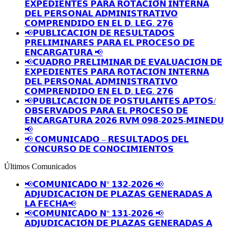
𝗘𝗫𝗣𝗘𝗗𝗜𝗘𝗡𝗧𝗘𝗦 𝗣𝗔𝗥𝗔 𝗥𝗢𝗧𝗔𝗖𝗜𝗢́𝗡 𝗜𝗡𝗧𝗘𝗥𝗡𝗔
𝗗𝗘𝗟 𝗣𝗘𝗥𝗦𝗢𝗡𝗔𝗟 𝗔𝗗𝗠𝗜𝗡𝗜𝗦𝗧𝗥𝗔𝗧𝗜𝗩𝗢
𝗖𝗢𝗠𝗣𝗥𝗘𝗡𝗗𝗜𝗗𝗢 𝗘𝗡 𝗘𝗟 𝗗. 𝗟𝗘𝗚. 𝟮𝟳𝟲
📢𝗣𝗨𝗕𝗟𝗜𝗖𝗔𝗖𝗜𝗢́𝗡 𝗗𝗘 𝗥𝗘𝗦𝗨𝗟𝗧𝗔𝗗𝗢𝗦
𝗣𝗥𝗘𝗟𝗜𝗠𝗜𝗡𝗔𝗥𝗘𝗦 𝗣𝗔𝗥𝗔 𝗘𝗟 𝗣𝗥𝗢𝗖𝗘𝗦𝗢 𝗗𝗘
𝗘𝗡𝗖𝗔𝗥𝗚𝗔𝗧𝗨𝗥𝗔 📢
📢𝗖𝗨𝗔𝗗𝗥𝗢 𝗣𝗥𝗘𝗟𝗜𝗠𝗜𝗡𝗔𝗥 𝗗𝗘 𝗘𝗩𝗔𝗟𝗨𝗔𝗖𝗜𝗢́𝗡 𝗗𝗘
𝗘𝗫𝗣𝗘𝗗𝗜𝗘𝗡𝗧𝗘𝗦 𝗣𝗔𝗥𝗔 𝗥𝗢𝗧𝗔𝗖𝗜𝗢́𝗡 𝗜𝗡𝗧𝗘𝗥𝗡𝗔
𝗗𝗘𝗟 𝗣𝗘𝗥𝗦𝗢𝗡𝗔𝗟 𝗔𝗗𝗠𝗜𝗡𝗜𝗦𝗧𝗥𝗔𝗧𝗜𝗩𝗢
𝗖𝗢𝗠𝗣𝗥𝗘𝗡𝗗𝗜𝗗𝗢 𝗘𝗡 𝗘𝗟 𝗗. 𝗟𝗘𝗚. 𝟮𝟳𝟲
📢𝗣𝗨𝗕𝗟𝗜𝗖𝗔𝗖𝗜𝗢́𝗡 𝗗𝗘 𝗣𝗢𝗦𝗧𝗨𝗟𝗔𝗡𝗧𝗘𝗦 𝗔𝗣𝗧𝗢𝗦/
𝗢𝗕𝗦𝗘𝗥𝗩𝗔𝗗𝗢𝗦 𝗣𝗔𝗥𝗔 𝗘𝗟 𝗣𝗥𝗢𝗖𝗘𝗦𝗢 𝗗𝗘
𝗘𝗡𝗖𝗔𝗥𝗚𝗔𝗧𝗨𝗥𝗔 𝟮𝟬𝟮𝟲 𝗥𝗩𝗠 𝟬𝟵𝟴-𝟮𝟬𝟮𝟱-𝗠𝗜𝗡𝗘𝗗𝗨
📢
📢 𝗖𝗢𝗠𝗨𝗡𝗜𝗖𝗔𝗗𝗢 – 𝗥𝗘𝗦𝗨𝗟𝗧𝗔𝗗𝗢𝗦 𝗗𝗘𝗟
𝗖𝗢𝗡𝗖𝗨𝗥𝗦𝗢 𝗗𝗘 𝗖𝗢𝗡𝗢𝗖𝗜𝗠𝗜𝗘𝗡𝗧𝗢𝗦
Últimos Comunicados
📢𝗖𝗢𝗠𝗨𝗡𝗜𝗖𝗔𝗗𝗢 𝗡° 𝟭𝟯𝟮-𝟮𝟬𝟮𝟲 📢
𝗔𝗗𝗝𝗨𝗗𝗜𝗖𝗔𝗖𝗜𝗢́𝗡 𝗗𝗘 𝗣𝗟𝗔𝗭𝗔𝗦 𝗚𝗘𝗡𝗘𝗥𝗔𝗗𝗔𝗦 𝗔
𝗟𝗔 𝗙𝗘𝗖𝗛𝗔📢
📢𝗖𝗢𝗠𝗨𝗡𝗜𝗖𝗔𝗗𝗢 𝗡° 𝟭𝟯𝟭-𝟮𝟬𝟮𝟲 📢
𝗔𝗗𝗝𝗨𝗗𝗜𝗖𝗔𝗖𝗜𝗢́𝗡 𝗗𝗘 𝗣𝗟𝗔𝗭𝗔𝗦 𝗚𝗘𝗡𝗘𝗥𝗔𝗗𝗔𝗦 𝗔