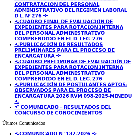
𝗖𝗢𝗡𝗧𝗥𝗔𝗧𝗔𝗖𝗜𝗢𝗡 𝗗𝗘𝗟 𝗣𝗘𝗥𝗦𝗢𝗡𝗔𝗟
𝗔𝗗𝗠𝗜𝗡𝗜𝗦𝗧𝗥𝗔𝗧𝗜𝗩𝗢 𝗗𝗘𝗟 𝗥𝗘𝗚𝗜𝗠𝗘𝗡 𝗟𝗔𝗕𝗢𝗥𝗔𝗟
𝗗.𝗟. 𝗡º 𝟮𝟳𝟲 📢
📢𝗖𝗨𝗔𝗗𝗥𝗢 𝗙𝗜𝗡𝗔𝗟 𝗗𝗘 𝗘𝗩𝗔𝗟𝗨𝗔𝗖𝗜𝗢́𝗡 𝗗𝗘
𝗘𝗫𝗣𝗘𝗗𝗜𝗘𝗡𝗧𝗘𝗦 𝗣𝗔𝗥𝗔 𝗥𝗢𝗧𝗔𝗖𝗜𝗢́𝗡 𝗜𝗡𝗧𝗘𝗥𝗡𝗔
𝗗𝗘𝗟 𝗣𝗘𝗥𝗦𝗢𝗡𝗔𝗟 𝗔𝗗𝗠𝗜𝗡𝗜𝗦𝗧𝗥𝗔𝗧𝗜𝗩𝗢
𝗖𝗢𝗠𝗣𝗥𝗘𝗡𝗗𝗜𝗗𝗢 𝗘𝗡 𝗘𝗟 𝗗. 𝗟𝗘𝗚. 𝟮𝟳𝟲
📢𝗣𝗨𝗕𝗟𝗜𝗖𝗔𝗖𝗜𝗢́𝗡 𝗗𝗘 𝗥𝗘𝗦𝗨𝗟𝗧𝗔𝗗𝗢𝗦
𝗣𝗥𝗘𝗟𝗜𝗠𝗜𝗡𝗔𝗥𝗘𝗦 𝗣𝗔𝗥𝗔 𝗘𝗟 𝗣𝗥𝗢𝗖𝗘𝗦𝗢 𝗗𝗘
𝗘𝗡𝗖𝗔𝗥𝗚𝗔𝗧𝗨𝗥𝗔 📢
📢𝗖𝗨𝗔𝗗𝗥𝗢 𝗣𝗥𝗘𝗟𝗜𝗠𝗜𝗡𝗔𝗥 𝗗𝗘 𝗘𝗩𝗔𝗟𝗨𝗔𝗖𝗜𝗢́𝗡 𝗗𝗘
𝗘𝗫𝗣𝗘𝗗𝗜𝗘𝗡𝗧𝗘𝗦 𝗣𝗔𝗥𝗔 𝗥𝗢𝗧𝗔𝗖𝗜𝗢́𝗡 𝗜𝗡𝗧𝗘𝗥𝗡𝗔
𝗗𝗘𝗟 𝗣𝗘𝗥𝗦𝗢𝗡𝗔𝗟 𝗔𝗗𝗠𝗜𝗡𝗜𝗦𝗧𝗥𝗔𝗧𝗜𝗩𝗢
𝗖𝗢𝗠𝗣𝗥𝗘𝗡𝗗𝗜𝗗𝗢 𝗘𝗡 𝗘𝗟 𝗗. 𝗟𝗘𝗚. 𝟮𝟳𝟲
📢𝗣𝗨𝗕𝗟𝗜𝗖𝗔𝗖𝗜𝗢́𝗡 𝗗𝗘 𝗣𝗢𝗦𝗧𝗨𝗟𝗔𝗡𝗧𝗘𝗦 𝗔𝗣𝗧𝗢𝗦/
𝗢𝗕𝗦𝗘𝗥𝗩𝗔𝗗𝗢𝗦 𝗣𝗔𝗥𝗔 𝗘𝗟 𝗣𝗥𝗢𝗖𝗘𝗦𝗢 𝗗𝗘
𝗘𝗡𝗖𝗔𝗥𝗚𝗔𝗧𝗨𝗥𝗔 𝟮𝟬𝟮𝟲 𝗥𝗩𝗠 𝟬𝟵𝟴-𝟮𝟬𝟮𝟱-𝗠𝗜𝗡𝗘𝗗𝗨
📢
📢 𝗖𝗢𝗠𝗨𝗡𝗜𝗖𝗔𝗗𝗢 – 𝗥𝗘𝗦𝗨𝗟𝗧𝗔𝗗𝗢𝗦 𝗗𝗘𝗟
𝗖𝗢𝗡𝗖𝗨𝗥𝗦𝗢 𝗗𝗘 𝗖𝗢𝗡𝗢𝗖𝗜𝗠𝗜𝗘𝗡𝗧𝗢𝗦
Últimos Comunicados
📢𝗖𝗢𝗠𝗨𝗡𝗜𝗖𝗔𝗗𝗢 𝗡° 𝟭𝟯𝟮-𝟮𝟬𝟮𝟲 📢