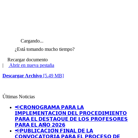
Cargando...
¿Está tomando mucho tiempo?
Recargar documento
|
Abrir en nueva pestaña
Descargar Archivo
[5.49 MB]
Últimas Noticias
📢𝗖𝗥𝗢𝗡𝗢𝗚𝗥𝗔𝗠𝗔 𝗣𝗔𝗥𝗔 𝗟𝗔
𝗜𝗠𝗣𝗟𝗘𝗠𝗘𝗡𝗧𝗔𝗖𝗜𝗢́𝗡 𝗗𝗘𝗟 𝗣𝗥𝗢𝗖𝗘𝗗𝗜𝗠𝗜𝗘𝗡𝗧𝗢
𝗣𝗔𝗥𝗔 𝗘𝗟 𝗗𝗘𝗦𝗧𝗔𝗤𝗨𝗘 𝗗𝗘 𝗟𝗢𝗦 𝗣𝗥𝗢𝗙𝗘𝗦𝗢𝗥𝗘𝗦
𝗣𝗔𝗥𝗔 𝗘𝗟 𝗔𝗡̃𝗢 𝟮𝟬𝟮𝟲
📢𝗣𝗨𝗕𝗟𝗜𝗖𝗔𝗖𝗜𝗢́𝗡 𝗙𝗜𝗡𝗔𝗟 𝗗𝗘 𝗟𝗔
𝗖𝗢𝗡𝗩𝗢𝗖𝗔𝗧𝗢𝗥𝗜𝗔 𝗣𝗔𝗥𝗔 𝗘𝗟 𝗣𝗥𝗢𝗖𝗘𝗦𝗢 𝗗𝗘