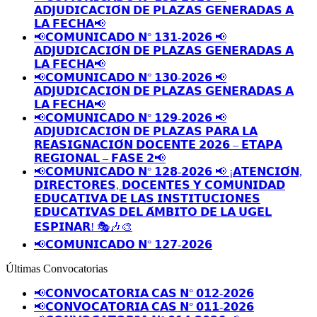
𝗔𝗗𝗝𝗨𝗗𝗜𝗖𝗔𝗖𝗜𝗢́𝗡 𝗗𝗘 𝗣𝗟𝗔𝗭𝗔𝗦 𝗚𝗘𝗡𝗘𝗥𝗔𝗗𝗔𝗦 𝗔
𝗟𝗔 𝗙𝗘𝗖𝗛𝗔📢
📢𝗖𝗢𝗠𝗨𝗡𝗜𝗖𝗔𝗗𝗢 𝗡° 𝟭𝟯𝟭-𝟮𝟬𝟮𝟲 📢
𝗔𝗗𝗝𝗨𝗗𝗜𝗖𝗔𝗖𝗜𝗢́𝗡 𝗗𝗘 𝗣𝗟𝗔𝗭𝗔𝗦 𝗚𝗘𝗡𝗘𝗥𝗔𝗗𝗔𝗦 𝗔
𝗟𝗔 𝗙𝗘𝗖𝗛𝗔📢
📢𝗖𝗢𝗠𝗨𝗡𝗜𝗖𝗔𝗗𝗢 𝗡° 𝟭𝟯𝟬-𝟮𝟬𝟮𝟲 📢
𝗔𝗗𝗝𝗨𝗗𝗜𝗖𝗔𝗖𝗜𝗢́𝗡 𝗗𝗘 𝗣𝗟𝗔𝗭𝗔𝗦 𝗚𝗘𝗡𝗘𝗥𝗔𝗗𝗔𝗦 𝗔
𝗟𝗔 𝗙𝗘𝗖𝗛𝗔📢
📢𝗖𝗢𝗠𝗨𝗡𝗜𝗖𝗔𝗗𝗢 𝗡° 𝟭𝟮𝟵-𝟮𝟬𝟮𝟲 📢
𝗔𝗗𝗝𝗨𝗗𝗜𝗖𝗔𝗖𝗜𝗢́𝗡 𝗗𝗘 𝗣𝗟𝗔𝗭𝗔𝗦 𝗣𝗔𝗥𝗔 𝗟𝗔
𝗥𝗘𝗔𝗦𝗜𝗚𝗡𝗔𝗖𝗜𝗢́𝗡 𝗗𝗢𝗖𝗘𝗡𝗧𝗘 𝟮𝟬𝟮𝟲 – 𝗘𝗧𝗔𝗣𝗔
𝗥𝗘𝗚𝗜𝗢𝗡𝗔𝗟 – 𝗙𝗔𝗦𝗘 𝟮📢
📢𝗖𝗢𝗠𝗨𝗡𝗜𝗖𝗔𝗗𝗢 𝗡° 𝟭𝟮𝟴-𝟮𝟬𝟮𝟲 📢 ¡𝗔𝗧𝗘𝗡𝗖𝗜𝗢́𝗡,
𝗗𝗜𝗥𝗘𝗖𝗧𝗢𝗥𝗘𝗦, 𝗗𝗢𝗖𝗘𝗡𝗧𝗘𝗦 𝗬 𝗖𝗢𝗠𝗨𝗡𝗜𝗗𝗔𝗗
𝗘𝗗𝗨𝗖𝗔𝗧𝗜𝗩𝗔 𝗗𝗘 𝗟𝗔𝗦 𝗜𝗡𝗦𝗧𝗜𝗧𝗨𝗖𝗜𝗢𝗡𝗘𝗦
𝗘𝗗𝗨𝗖𝗔𝗧𝗜𝗩𝗔𝗦 𝗗𝗘𝗟 𝗔́𝗠𝗕𝗜𝗧𝗢 𝗗𝗘 𝗟𝗔 𝗨𝗚𝗘𝗟
𝗘𝗦𝗣𝗜𝗡𝗔𝗥! 🎭🎶🎨
📢𝗖𝗢𝗠𝗨𝗡𝗜𝗖𝗔𝗗𝗢 𝗡° 𝟭𝟮𝟳-𝟮𝟬𝟮𝟲
Últimas Convocatorias
📢𝗖𝗢𝗡𝗩𝗢𝗖𝗔𝗧𝗢𝗥𝗜𝗔 𝗖𝗔𝗦 𝗡° 𝟬𝟭𝟮-𝟮𝟬𝟮𝟲
📢𝗖𝗢𝗡𝗩𝗢𝗖𝗔𝗧𝗢𝗥𝗜𝗔 𝗖𝗔𝗦 𝗡° 𝟬𝟭𝟭-𝟮𝟬𝟮𝟲