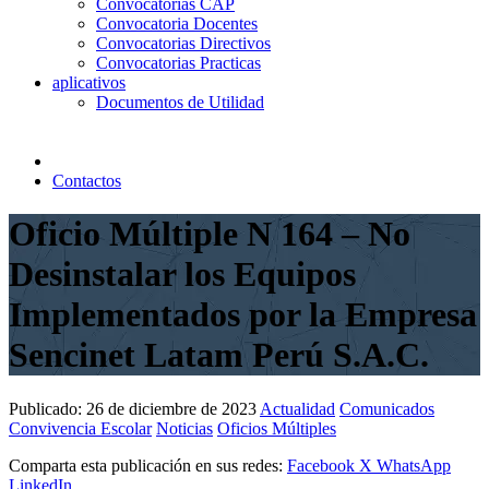
Convocatorias CAP
Convocatoria Docentes
Convocatorias Directivos
Convocatorias Practicas
aplicativos
Documentos de Utilidad
Contactos
Oficio Múltiple N 164 – No
Desinstalar los Equipos
Implementados por la Empresa
Sencinet Latam Perú S.A.C.
Publicado:
26 de diciembre de 2023
Actualidad
Comunicados
Convivencia Escolar
Noticias
Oficios Múltiples
Comparta esta publicación en sus redes:
Facebook
X
WhatsApp
LinkedIn