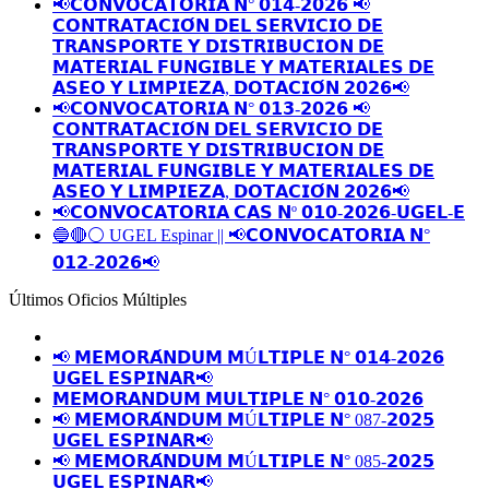
📢𝗖𝗢𝗡𝗩𝗢𝗖𝗔𝗧𝗢𝗥𝗜𝗔 𝗡° 𝟬𝟭𝟰-𝟮𝟬𝟮𝟲 📢
𝗖𝗢𝗡𝗧𝗥𝗔𝗧𝗔𝗖𝗜𝗢́𝗡 𝗗𝗘𝗟 𝗦𝗘𝗥𝗩𝗜𝗖𝗜𝗢 𝗗𝗘
𝗧𝗥𝗔𝗡𝗦𝗣𝗢𝗥𝗧𝗘 𝗬 𝗗𝗜𝗦𝗧𝗥𝗜𝗕𝗨𝗖𝗜𝗢𝗡 𝗗𝗘
𝗠𝗔𝗧𝗘𝗥𝗜𝗔𝗟 𝗙𝗨𝗡𝗚𝗜𝗕𝗟𝗘 𝗬 𝗠𝗔𝗧𝗘𝗥𝗜𝗔𝗟𝗘𝗦 𝗗𝗘
𝗔𝗦𝗘𝗢 𝗬 𝗟𝗜𝗠𝗣𝗜𝗘𝗭𝗔, 𝗗𝗢𝗧𝗔𝗖𝗜𝗢́𝗡 𝟮𝟬𝟮𝟲📢
📢𝗖𝗢𝗡𝗩𝗢𝗖𝗔𝗧𝗢𝗥𝗜𝗔 𝗡° 𝟬𝟭𝟯-𝟮𝟬𝟮𝟲 📢
𝗖𝗢𝗡𝗧𝗥𝗔𝗧𝗔𝗖𝗜𝗢́𝗡 𝗗𝗘𝗟 𝗦𝗘𝗥𝗩𝗜𝗖𝗜𝗢 𝗗𝗘
𝗧𝗥𝗔𝗡𝗦𝗣𝗢𝗥𝗧𝗘 𝗬 𝗗𝗜𝗦𝗧𝗥𝗜𝗕𝗨𝗖𝗜𝗢𝗡 𝗗𝗘
𝗠𝗔𝗧𝗘𝗥𝗜𝗔𝗟 𝗙𝗨𝗡𝗚𝗜𝗕𝗟𝗘 𝗬 𝗠𝗔𝗧𝗘𝗥𝗜𝗔𝗟𝗘𝗦 𝗗𝗘
𝗔𝗦𝗘𝗢 𝗬 𝗟𝗜𝗠𝗣𝗜𝗘𝗭𝗔, 𝗗𝗢𝗧𝗔𝗖𝗜𝗢́𝗡 𝟮𝟬𝟮𝟲📢
📢𝗖𝗢𝗡𝗩𝗢𝗖𝗔𝗧𝗢𝗥𝗜𝗔 𝗖𝗔𝗦 𝗡º 𝟬𝟭𝟬-𝟮𝟬𝟮𝟲-𝗨𝗚𝗘𝗟-𝗘
🔵🔴⚪️ UGEL Espinar || 📢𝗖𝗢𝗡𝗩𝗢𝗖𝗔𝗧𝗢𝗥𝗜𝗔 𝗡°
𝟬𝟭𝟮-𝟮𝟬𝟮𝟲📢
Últimos Oficios Múltiples
📢 𝗠𝗘𝗠𝗢𝗥𝗔́𝗡𝗗𝗨𝗠 𝗠Ú𝗟𝗧𝗜𝗣𝗟𝗘 𝗡° 𝟬𝟭𝟰-𝟮𝟬𝟮𝟲
𝗨𝗚𝗘𝗟 𝗘𝗦𝗣𝗜𝗡𝗔𝗥📢
𝗠𝗘𝗠𝗢𝗥𝗔𝗡𝗗𝗨𝗠 𝗠𝗨𝗟𝗧𝗜𝗣𝗟𝗘 𝗡° 𝟬𝟭𝟬-𝟮𝟬𝟮𝟲
📢 𝗠𝗘𝗠𝗢𝗥𝗔́𝗡𝗗𝗨𝗠 𝗠Ú𝗟𝗧𝗜𝗣𝗟𝗘 𝗡° 087-𝟮𝟬𝟮𝟱
𝗨𝗚𝗘𝗟 𝗘𝗦𝗣𝗜𝗡𝗔𝗥📢
📢 𝗠𝗘𝗠𝗢𝗥𝗔́𝗡𝗗𝗨𝗠 𝗠Ú𝗟𝗧𝗜𝗣𝗟𝗘 𝗡° 085-𝟮𝟬𝟮𝟱
𝗨𝗚𝗘𝗟 𝗘𝗦𝗣𝗜𝗡𝗔𝗥📢