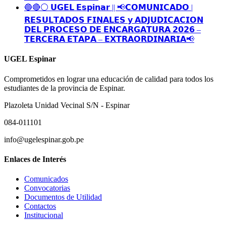
🔵🔴⚪️ 𝗨𝗚𝗘𝗟 𝗘𝘀𝗽𝗶𝗻𝗮𝗿 || 📢𝗖𝗢𝗠𝗨𝗡𝗜𝗖𝗔𝗗𝗢 |
𝗥𝗘𝗦𝗨𝗟𝗧𝗔𝗗𝗢𝗦 𝗙𝗜𝗡𝗔𝗟𝗘𝗦 𝘆 𝗔𝗗𝗝𝗨𝗗𝗜𝗖𝗔𝗖𝗜𝗢𝗡
𝗗𝗘𝗟 𝗣𝗥𝗢𝗖𝗘𝗦𝗢 𝗗𝗘 𝗘𝗡𝗖𝗔𝗥𝗚𝗔𝗧𝗨𝗥𝗔 𝟮𝟬𝟮𝟲 –
𝗧𝗘𝗥𝗖𝗘𝗥𝗔 𝗘𝗧𝗔𝗣𝗔 – 𝗘𝗫𝗧𝗥𝗔𝗢𝗥𝗗𝗜𝗡𝗔𝗥𝗜𝗔📢
UGEL Espinar
Comprometidos en lograr una educación de calidad para todos los
estudiantes de la provincia de Espinar.
Plazoleta Unidad Vecinal S/N - Espinar
084-011101
info@ugelespinar.gob.pe
Enlaces de Interés
Comunicados
Convocatorias
Documentos de Utilidad
Contactos
Institucional