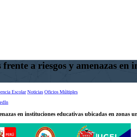
frente a riesgos y amenazas en i
encia Escolar
Noticias
Oficios Múltiples
edIn
enazas en instituciones educativas ubicadas en zonas u