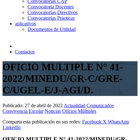
Convocatorias CAP
Convocatoria Docentes
Convocatorias Directivos
Convocatorias Practicas
aplicativos
Documentos de Utilidad
Contactos
OFICIO MULTIPLE N° 41-
2022/MINEDU/GR-C/GRE-
C/UGEL-E/J-AGI/D.
Publicado:
27 de abril de 2022
Actualidad
Comunicados
Convivencia Escolar
Noticias
Oficios Múltiples
Comparta esta publicación en sus redes:
Facebook
X
WhatsApp
LinkedIn
OFICIO MULTIPLE N° 41-2022/MINEDU/GR-