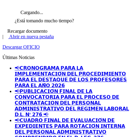
Cargando...
¿Está tomando mucho tiempo?
Recargar documento
|
Abrir en nueva pestaña
Descargar OFICIO
Últimas Noticias
📢𝗖𝗥𝗢𝗡𝗢𝗚𝗥𝗔𝗠𝗔 𝗣𝗔𝗥𝗔 𝗟𝗔
𝗜𝗠𝗣𝗟𝗘𝗠𝗘𝗡𝗧𝗔𝗖𝗜𝗢́𝗡 𝗗𝗘𝗟 𝗣𝗥𝗢𝗖𝗘𝗗𝗜𝗠𝗜𝗘𝗡𝗧𝗢
𝗣𝗔𝗥𝗔 𝗘𝗟 𝗗𝗘𝗦𝗧𝗔𝗤𝗨𝗘 𝗗𝗘 𝗟𝗢𝗦 𝗣𝗥𝗢𝗙𝗘𝗦𝗢𝗥𝗘𝗦
𝗣𝗔𝗥𝗔 𝗘𝗟 𝗔𝗡̃𝗢 𝟮𝟬𝟮𝟲
📢𝗣𝗨𝗕𝗟𝗜𝗖𝗔𝗖𝗜𝗢́𝗡 𝗙𝗜𝗡𝗔𝗟 𝗗𝗘 𝗟𝗔
𝗖𝗢𝗡𝗩𝗢𝗖𝗔𝗧𝗢𝗥𝗜𝗔 𝗣𝗔𝗥𝗔 𝗘𝗟 𝗣𝗥𝗢𝗖𝗘𝗦𝗢 𝗗𝗘
𝗖𝗢𝗡𝗧𝗥𝗔𝗧𝗔𝗖𝗜𝗢𝗡 𝗗𝗘𝗟 𝗣𝗘𝗥𝗦𝗢𝗡𝗔𝗟
𝗔𝗗𝗠𝗜𝗡𝗜𝗦𝗧𝗥𝗔𝗧𝗜𝗩𝗢 𝗗𝗘𝗟 𝗥𝗘𝗚𝗜𝗠𝗘𝗡 𝗟𝗔𝗕𝗢𝗥𝗔𝗟
𝗗.𝗟. 𝗡º 𝟮𝟳𝟲 📢
📢𝗖𝗨𝗔𝗗𝗥𝗢 𝗙𝗜𝗡𝗔𝗟 𝗗𝗘 𝗘𝗩𝗔𝗟𝗨𝗔𝗖𝗜𝗢́𝗡 𝗗𝗘
𝗘𝗫𝗣𝗘𝗗𝗜𝗘𝗡𝗧𝗘𝗦 𝗣𝗔𝗥𝗔 𝗥𝗢𝗧𝗔𝗖𝗜𝗢́𝗡 𝗜𝗡𝗧𝗘𝗥𝗡𝗔
𝗗𝗘𝗟 𝗣𝗘𝗥𝗦𝗢𝗡𝗔𝗟 𝗔𝗗𝗠𝗜𝗡𝗜𝗦𝗧𝗥𝗔𝗧𝗜𝗩𝗢