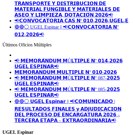
𝗧𝗥𝗔𝗡𝗦𝗣𝗢𝗥𝗧𝗘 𝗬 𝗗𝗜𝗦𝗧𝗥𝗜𝗕𝗨𝗖𝗜𝗢𝗡 𝗗𝗘
𝗠𝗔𝗧𝗘𝗥𝗜𝗔𝗟 𝗙𝗨𝗡𝗚𝗜𝗕𝗟𝗘 𝗬 𝗠𝗔𝗧𝗘𝗥𝗜𝗔𝗟𝗘𝗦 𝗗𝗘
𝗔𝗦𝗘𝗢 𝗬 𝗟𝗜𝗠𝗣𝗜𝗘𝗭𝗔, 𝗗𝗢𝗧𝗔𝗖𝗜𝗢́𝗡 𝟮𝟬𝟮𝟲📢
📢𝗖𝗢𝗡𝗩𝗢𝗖𝗔𝗧𝗢𝗥𝗜𝗔 𝗖𝗔𝗦 𝗡º 𝟬𝟭𝟬-𝟮𝟬𝟮𝟲-𝗨𝗚𝗘𝗟-𝗘
🔵🔴⚪️ UGEL Espinar || 📢𝗖𝗢𝗡𝗩𝗢𝗖𝗔𝗧𝗢𝗥𝗜𝗔 𝗡°
𝟬𝟭𝟮-𝟮𝟬𝟮𝟲📢
Últimos Oficios Múltiples
📢 𝗠𝗘𝗠𝗢𝗥𝗔́𝗡𝗗𝗨𝗠 𝗠Ú𝗟𝗧𝗜𝗣𝗟𝗘 𝗡° 𝟬𝟭𝟰-𝟮𝟬𝟮𝟲
𝗨𝗚𝗘𝗟 𝗘𝗦𝗣𝗜𝗡𝗔𝗥📢
𝗠𝗘𝗠𝗢𝗥𝗔𝗡𝗗𝗨𝗠 𝗠𝗨𝗟𝗧𝗜𝗣𝗟𝗘 𝗡° 𝟬𝟭𝟬-𝟮𝟬𝟮𝟲
📢 𝗠𝗘𝗠𝗢𝗥𝗔́𝗡𝗗𝗨𝗠 𝗠Ú𝗟𝗧𝗜𝗣𝗟𝗘 𝗡° 087-𝟮𝟬𝟮𝟱
𝗨𝗚𝗘𝗟 𝗘𝗦𝗣𝗜𝗡𝗔𝗥📢
📢 𝗠𝗘𝗠𝗢𝗥𝗔́𝗡𝗗𝗨𝗠 𝗠Ú𝗟𝗧𝗜𝗣𝗟𝗘 𝗡° 085-𝟮𝟬𝟮𝟱
𝗨𝗚𝗘𝗟 𝗘𝗦𝗣𝗜𝗡𝗔𝗥📢
🔵🔴⚪️ 𝗨𝗚𝗘𝗟 𝗘𝘀𝗽𝗶𝗻𝗮𝗿 || 📢𝗖𝗢𝗠𝗨𝗡𝗜𝗖𝗔𝗗𝗢 |
𝗥𝗘𝗦𝗨𝗟𝗧𝗔𝗗𝗢𝗦 𝗙𝗜𝗡𝗔𝗟𝗘𝗦 𝘆 𝗔𝗗𝗝𝗨𝗗𝗜𝗖𝗔𝗖𝗜𝗢𝗡
𝗗𝗘𝗟 𝗣𝗥𝗢𝗖𝗘𝗦𝗢 𝗗𝗘 𝗘𝗡𝗖𝗔𝗥𝗚𝗔𝗧𝗨𝗥𝗔 𝟮𝟬𝟮𝟲 –
𝗧𝗘𝗥𝗖𝗘𝗥𝗔 𝗘𝗧𝗔𝗣𝗔 – 𝗘𝗫𝗧𝗥𝗔𝗢𝗥𝗗𝗜𝗡𝗔𝗥𝗜𝗔📢
UGEL Espinar