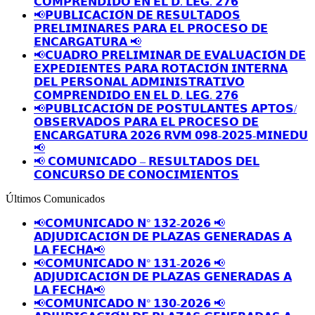
𝗖𝗢𝗠𝗣𝗥𝗘𝗡𝗗𝗜𝗗𝗢 𝗘𝗡 𝗘𝗟 𝗗. 𝗟𝗘𝗚. 𝟮𝟳𝟲
📢𝗣𝗨𝗕𝗟𝗜𝗖𝗔𝗖𝗜𝗢́𝗡 𝗗𝗘 𝗥𝗘𝗦𝗨𝗟𝗧𝗔𝗗𝗢𝗦
𝗣𝗥𝗘𝗟𝗜𝗠𝗜𝗡𝗔𝗥𝗘𝗦 𝗣𝗔𝗥𝗔 𝗘𝗟 𝗣𝗥𝗢𝗖𝗘𝗦𝗢 𝗗𝗘
𝗘𝗡𝗖𝗔𝗥𝗚𝗔𝗧𝗨𝗥𝗔 📢
📢𝗖𝗨𝗔𝗗𝗥𝗢 𝗣𝗥𝗘𝗟𝗜𝗠𝗜𝗡𝗔𝗥 𝗗𝗘 𝗘𝗩𝗔𝗟𝗨𝗔𝗖𝗜𝗢́𝗡 𝗗𝗘
𝗘𝗫𝗣𝗘𝗗𝗜𝗘𝗡𝗧𝗘𝗦 𝗣𝗔𝗥𝗔 𝗥𝗢𝗧𝗔𝗖𝗜𝗢́𝗡 𝗜𝗡𝗧𝗘𝗥𝗡𝗔
𝗗𝗘𝗟 𝗣𝗘𝗥𝗦𝗢𝗡𝗔𝗟 𝗔𝗗𝗠𝗜𝗡𝗜𝗦𝗧𝗥𝗔𝗧𝗜𝗩𝗢
𝗖𝗢𝗠𝗣𝗥𝗘𝗡𝗗𝗜𝗗𝗢 𝗘𝗡 𝗘𝗟 𝗗. 𝗟𝗘𝗚. 𝟮𝟳𝟲
📢𝗣𝗨𝗕𝗟𝗜𝗖𝗔𝗖𝗜𝗢́𝗡 𝗗𝗘 𝗣𝗢𝗦𝗧𝗨𝗟𝗔𝗡𝗧𝗘𝗦 𝗔𝗣𝗧𝗢𝗦/
𝗢𝗕𝗦𝗘𝗥𝗩𝗔𝗗𝗢𝗦 𝗣𝗔𝗥𝗔 𝗘𝗟 𝗣𝗥𝗢𝗖𝗘𝗦𝗢 𝗗𝗘
𝗘𝗡𝗖𝗔𝗥𝗚𝗔𝗧𝗨𝗥𝗔 𝟮𝟬𝟮𝟲 𝗥𝗩𝗠 𝟬𝟵𝟴-𝟮𝟬𝟮𝟱-𝗠𝗜𝗡𝗘𝗗𝗨
📢
📢 𝗖𝗢𝗠𝗨𝗡𝗜𝗖𝗔𝗗𝗢 – 𝗥𝗘𝗦𝗨𝗟𝗧𝗔𝗗𝗢𝗦 𝗗𝗘𝗟
𝗖𝗢𝗡𝗖𝗨𝗥𝗦𝗢 𝗗𝗘 𝗖𝗢𝗡𝗢𝗖𝗜𝗠𝗜𝗘𝗡𝗧𝗢𝗦
Últimos Comunicados
📢𝗖𝗢𝗠𝗨𝗡𝗜𝗖𝗔𝗗𝗢 𝗡° 𝟭𝟯𝟮-𝟮𝟬𝟮𝟲 📢
𝗔𝗗𝗝𝗨𝗗𝗜𝗖𝗔𝗖𝗜𝗢́𝗡 𝗗𝗘 𝗣𝗟𝗔𝗭𝗔𝗦 𝗚𝗘𝗡𝗘𝗥𝗔𝗗𝗔𝗦 𝗔
𝗟𝗔 𝗙𝗘𝗖𝗛𝗔📢
📢𝗖𝗢𝗠𝗨𝗡𝗜𝗖𝗔𝗗𝗢 𝗡° 𝟭𝟯𝟭-𝟮𝟬𝟮𝟲 📢
𝗔𝗗𝗝𝗨𝗗𝗜𝗖𝗔𝗖𝗜𝗢́𝗡 𝗗𝗘 𝗣𝗟𝗔𝗭𝗔𝗦 𝗚𝗘𝗡𝗘𝗥𝗔𝗗𝗔𝗦 𝗔
𝗟𝗔 𝗙𝗘𝗖𝗛𝗔📢
📢𝗖𝗢𝗠𝗨𝗡𝗜𝗖𝗔𝗗𝗢 𝗡° 𝟭𝟯𝟬-𝟮𝟬𝟮𝟲 📢