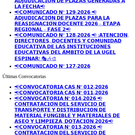
𝗔𝗗𝗝𝗨𝗗𝗜𝗖𝗔𝗖𝗜𝗢́𝗡 𝗗𝗘 𝗣𝗟𝗔𝗭𝗔𝗦 𝗚𝗘𝗡𝗘𝗥𝗔𝗗𝗔𝗦 𝗔
𝗟𝗔 𝗙𝗘𝗖𝗛𝗔📢
📢𝗖𝗢𝗠𝗨𝗡𝗜𝗖𝗔𝗗𝗢 𝗡° 𝟭𝟮𝟵-𝟮𝟬𝟮𝟲 📢
𝗔𝗗𝗝𝗨𝗗𝗜𝗖𝗔𝗖𝗜𝗢́𝗡 𝗗𝗘 𝗣𝗟𝗔𝗭𝗔𝗦 𝗣𝗔𝗥𝗔 𝗟𝗔
𝗥𝗘𝗔𝗦𝗜𝗚𝗡𝗔𝗖𝗜𝗢́𝗡 𝗗𝗢𝗖𝗘𝗡𝗧𝗘 𝟮𝟬𝟮𝟲 – 𝗘𝗧𝗔𝗣𝗔
𝗥𝗘𝗚𝗜𝗢𝗡𝗔𝗟 – 𝗙𝗔𝗦𝗘 𝟮📢
📢𝗖𝗢𝗠𝗨𝗡𝗜𝗖𝗔𝗗𝗢 𝗡° 𝟭𝟮𝟴-𝟮𝟬𝟮𝟲 📢 ¡𝗔𝗧𝗘𝗡𝗖𝗜𝗢́𝗡,
𝗗𝗜𝗥𝗘𝗖𝗧𝗢𝗥𝗘𝗦, 𝗗𝗢𝗖𝗘𝗡𝗧𝗘𝗦 𝗬 𝗖𝗢𝗠𝗨𝗡𝗜𝗗𝗔𝗗
𝗘𝗗𝗨𝗖𝗔𝗧𝗜𝗩𝗔 𝗗𝗘 𝗟𝗔𝗦 𝗜𝗡𝗦𝗧𝗜𝗧𝗨𝗖𝗜𝗢𝗡𝗘𝗦
𝗘𝗗𝗨𝗖𝗔𝗧𝗜𝗩𝗔𝗦 𝗗𝗘𝗟 𝗔́𝗠𝗕𝗜𝗧𝗢 𝗗𝗘 𝗟𝗔 𝗨𝗚𝗘𝗟
𝗘𝗦𝗣𝗜𝗡𝗔𝗥! 🎭🎶🎨
📢𝗖𝗢𝗠𝗨𝗡𝗜𝗖𝗔𝗗𝗢 𝗡° 𝟭𝟮𝟳-𝟮𝟬𝟮𝟲
Últimas Convocatorias
📢𝗖𝗢𝗡𝗩𝗢𝗖𝗔𝗧𝗢𝗥𝗜𝗔 𝗖𝗔𝗦 𝗡° 𝟬𝟭𝟮-𝟮𝟬𝟮𝟲
📢𝗖𝗢𝗡𝗩𝗢𝗖𝗔𝗧𝗢𝗥𝗜𝗔 𝗖𝗔𝗦 𝗡° 𝟬𝟭𝟭-𝟮𝟬𝟮𝟲
📢𝗖𝗢𝗡𝗩𝗢𝗖𝗔𝗧𝗢𝗥𝗜𝗔 𝗡° 𝟬𝟭𝟰-𝟮𝟬𝟮𝟲 📢
𝗖𝗢𝗡𝗧𝗥𝗔𝗧𝗔𝗖𝗜𝗢́𝗡 𝗗𝗘𝗟 𝗦𝗘𝗥𝗩𝗜𝗖𝗜𝗢 𝗗𝗘
𝗧𝗥𝗔𝗡𝗦𝗣𝗢𝗥𝗧𝗘 𝗬 𝗗𝗜𝗦𝗧𝗥𝗜𝗕𝗨𝗖𝗜𝗢𝗡 𝗗𝗘
𝗠𝗔𝗧𝗘𝗥𝗜𝗔𝗟 𝗙𝗨𝗡𝗚𝗜𝗕𝗟𝗘 𝗬 𝗠𝗔𝗧𝗘𝗥𝗜𝗔𝗟𝗘𝗦 𝗗𝗘
𝗔𝗦𝗘𝗢 𝗬 𝗟𝗜𝗠𝗣𝗜𝗘𝗭𝗔, 𝗗𝗢𝗧𝗔𝗖𝗜𝗢́𝗡 𝟮𝟬𝟮𝟲📢
📢𝗖𝗢𝗡𝗩𝗢𝗖𝗔𝗧𝗢𝗥𝗜𝗔 𝗡° 𝟬𝟭𝟯-𝟮𝟬𝟮𝟲 📢
𝗖𝗢𝗡𝗧𝗥𝗔𝗧𝗔𝗖𝗜𝗢́𝗡 𝗗𝗘𝗟 𝗦𝗘𝗥𝗩𝗜𝗖𝗜𝗢 𝗗𝗘