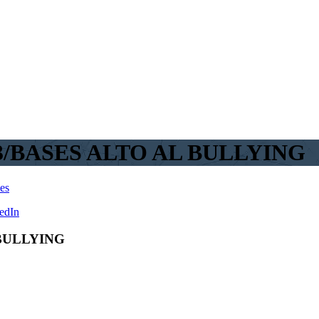
3/BASES ALTO AL BULLYING
les
edIn
 BULLYING